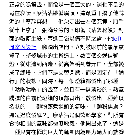
正常的鳴笛聲，而像是一個巨大的、消化不良的
胃在哀嚎。廖沾沾皺著眉頭，這嚴重干擾了他蒜
泥的「寧靜冥想」。他決定出去看個究竟，順手
從桌上拿了一張髒兮兮的，印著《沾醬秘笈》封
面的皺衛生紙，塞進口袋以備不時之需。他
loft
風室內設計
一腳踏出店門，立刻被眼前的景象震
驚了。整條城市的主幹道上，數百個交通信號
燈，從東邊到西邊，從高架橋到巷弄口，全部變
成了綠燈。它們不是交替閃爍，而是固定在「通
行」的狀態，同時，每一個燈箱都發出了那種
「咕嚕咕嚕」的聲音，並且有一層淡淡的、熱氣
騰騰的白霧從燈箱的頂部冒出，散發出一種難以
名狀的——麵粉蒸煮過頭的氣味。「麵粉焦慮？
還是過度發酵？」廖沾沾是個醬料學家，對所有
食物相關的氣味都極度敏感。他聞出來了，這是
一種只有在極度巨大的麵團因為壓力過大而散發