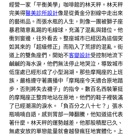
經營一家「平衡美學」咖啡館的林天秤。林天秤
完美得
醫美診所設計
像是從黃金分割線中走出來
的藝術品。而張水瓶的人生，則像一團被獅子座
暴君隨意亂踢的毛線球，充滿了混亂與錯位。他
衝到窗邊，往外看去。整座城市已經因為這個突
如其來的「超級修正」而陷入了荒謬的混亂。街
道上的雙魚座們，開始不
客變設計
受控制地流下
鹹鹹的海水淚，他們無法停止地哭泣，導致城市
低窪處已經形成了小型潟湖。那些摩羯座的上班
族，嚴格遵守著廣播中「摩羯座今天適合原地踏
步，否則將失去襪子」的指令。數百名西裝筆挺
的摩羯座正整齊地站在原地，他們的鞋子裡裝滿
了已經潮濕的淚水。「負百分之八十七？」張水
瓶喃喃自語，感到胃部一陣翻騰，他知道這代表
著什麼。林天秤的運勢越差，他那股積壓已久、
無處安放的單戀能量就會越發瘋狂地實體化。上