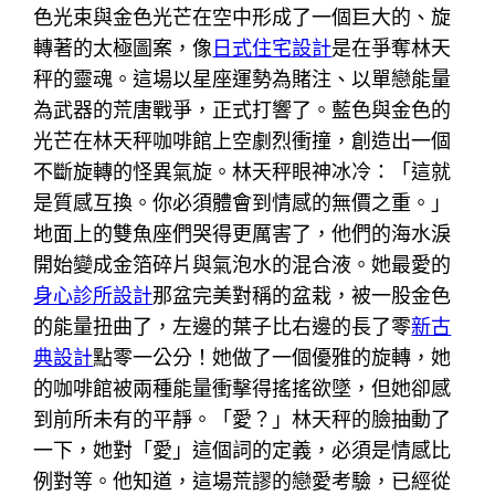
色光束與金色光芒在空中形成了一個巨大的、旋
轉著的太極圖案，像
日式住宅設計
是在爭奪林天
秤的靈魂。這場以星座運勢為賭注、以單戀能量
為武器的荒唐戰爭，正式打響了。藍色與金色的
光芒在林天秤咖啡館上空劇烈衝撞，創造出一個
不斷旋轉的怪異氣旋。林天秤眼神冰冷：「這就
是質感互換。你必須體會到情感的無價之重。」
地面上的雙魚座們哭得更厲害了，他們的海水淚
開始變成金箔碎片與氣泡水的混合液。她最愛的
身心診所設計
那盆完美對稱的盆栽，被一股金色
的能量扭曲了，左邊的葉子比右邊的長了零
新古
典設計
點零一公分！她做了一個優雅的旋轉，她
的咖啡館被兩種能量衝擊得搖搖欲墜，但她卻感
到前所未有的平靜。「愛？」林天秤的臉抽動了
一下，她對「愛」這個詞的定義，必須是情感比
例對等。他知道，這場荒謬的戀愛考驗，已經從