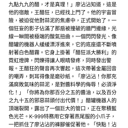
九點九九的醋，才是真理！」廖沾沾知道，這是
他的宿敵，王醋狂，已經找上門了。他的宇宙冒
險，被迫從他對蒜泥的焦慮中，正式開始了。一
個狂妄的影子佔滿了那扇被撞破的牆門邊緣，光
線一瞬間被極端的酸氣扭曲。一個閃閃發光、像
醋罐的機器人緩緩漂浮進來，它的底座還不斷噴
射著白色醋霧。它身上掛著「醋狂派大勝利」的
霓虹燈牌，閃爍得讓人眼睛發疼，同時發出警
報。王醋狂的聲音再次響起，這次帶著金屬回音
的嘲弄，刺耳得像是磨砂紙。「廖沾沾！你那充
滿腐敗氣味的蒜泥，是對醬料學的侮辱！必須淨
化！」「你將為你那百分之五的醬油，以及百分
之九十五的邪惡蒜頭付出代價！」醋罐機器人的
頂端裂開，露出了一個巨大的管口，正在聚積藍
色光芒。K-999特務用它穿著燕尾服的小爪子，
一把抓住了廖沾沾的褲腳催促著他。「快點！沾