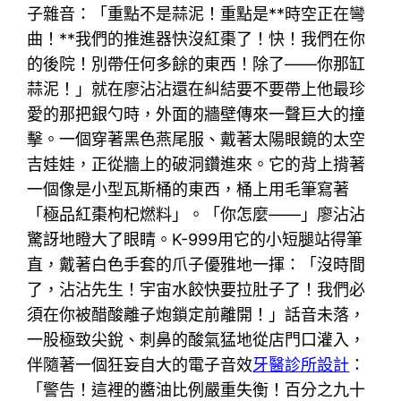
子雜音：「重點不是蒜泥！重點是**時空正在彎
曲！**我們的推進器快沒紅棗了！快！我們在你
的後院！別帶任何多餘的東西！除了——你那缸
蒜泥！」就在廖沾沾還在糾結要不要帶上他最珍
愛的那把銀勺時，外面的牆壁傳來一聲巨大的撞
擊。一個穿著黑色燕尾服、戴著太陽眼鏡的太空
吉娃娃，正從牆上的破洞鑽進來。它的背上揹著
一個像是小型瓦斯桶的東西，桶上用毛筆寫著
「極品紅棗枸杞燃料」。「你怎麼——」廖沾沾
驚訝地瞪大了眼睛。K-999用它的小短腿站得筆
直，戴著白色手套的爪子優雅地一揮：「沒時間
了，沾沾先生！宇宙水餃快要拉肚子了！我們必
須在你被醋酸離子炮鎖定前離開！」話音未落，
一股極致尖銳、刺鼻的酸氣猛地從店門口灌入，
伴隨著一個狂妄自大的電子音效
牙醫診所設計
：
「警告！這裡的醬油比例嚴重失衡！百分之九十