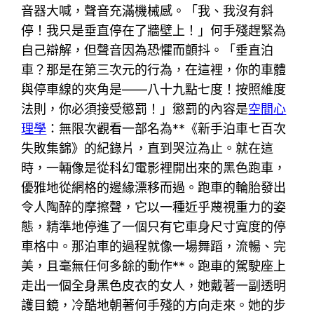
音器大喊，聲音充滿機械感。「我、我沒有斜
停！我只是垂直停在了牆壁上！」何手殘趕緊為
自己辯解，但聲音因為恐懼而顫抖。「垂直泊
車？那是在第三次元的行為，在這裡，你的車體
與停車線的夾角是——八十九點七度！按照維度
法則，你必須接受懲罰！」懲罰的內容是
空間心
理學
：無限次觀看一部名為**《新手泊車七百次
失敗集錦》的紀錄片，直到哭泣為止。就在這
時，一輛像是從科幻電影裡開出來的黑色跑車，
優雅地從網格的邊緣漂移而過。跑車的輪胎發出
令人陶醉的摩擦聲，它以一種近乎蔑視重力的姿
態，精準地停進了一個只有它車身尺寸寬度的停
車格中。那泊車的過程就像一場舞蹈，流暢、完
美，且毫無任何多餘的動作**。跑車的駕駛座上
走出一個全身黑色皮衣的女人，她戴著一副透明
護目鏡，冷酷地朝著何手殘的方向走來。她的步