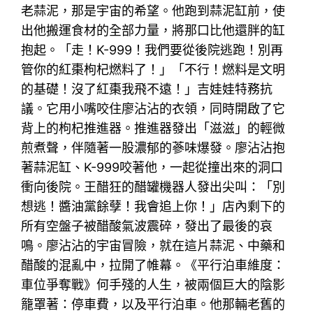
老蒜泥，那是宇宙的希望。他跑到蒜泥缸前，使
出他搬運食材的全部力量，將那口比他還胖的缸
抱起。「走！K-999！我們要從後院逃跑！別再
管你的紅棗枸杞燃料了！」「不行！燃料是文明
的基礎！沒了紅棗我飛不遠！」吉娃娃特務抗
議。它用小嘴咬住廖沾沾的衣領，同時開啟了它
背上的枸杞推進器。推進器發出「滋滋」的輕微
煎煮聲，伴隨著一股濃郁的蔘味爆發。廖沾沾抱
著蒜泥缸、K-999咬著他，一起從撞出來的洞口
衝向後院。王醋狂的醋罐機器人發出尖叫：「別
想逃！醬油黨餘孽！我會追上你！」店內剩下的
所有空盤子被醋酸氣波震碎，發出了最後的哀
鳴。廖沾沾的宇宙冒險，就在這片蒜泥、中藥和
醋酸的混亂中，拉開了帷幕。《平行泊車維度：
車位爭奪戰》何手殘的人生，被兩個巨大的陰影
籠罩著：停車費，以及平行泊車。他那輛老舊的