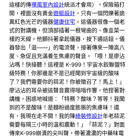
這樣的傳
禪風室內設計
統派才會用）。保險箱打
開，裡面沒有黃金
遊艇設計
，只有一個閃爍著詭
異紅色光芒的儀器
健康住宅
。這儀器很像一個老
式的對講機，但頂部插著一根彎曲的、像韭菜一
樣的天線。他顫抖著拿起儀器，按下通話鈕。儀
器發出「滋——」的電流聲，接著傳來一陣高八
度、急促且充滿養生焦慮的聲音。「喂！是廖沾
沾嗎！快接聽！這裡是 K-999！宇宙水餃聯盟特
級特務！你那邊是不是已經聞到宇宙級的酸味
了？我們需要你的蒜泥！你被徵召了！馬上！」
廖沾沾的耳朵被這聲音震得嗡嗡作響，他捏著對
講機，困惑地喊道：「特務？酸味？等等！我聞
到的不是酸味！是麵粉過度膨脹的焦慮味！還
有，我現在走不開！我的陳
綠裝修設計
年老蒜泥
需要每隔三小時的溫和震動！」「蒜泥？」對面
傳來K-999崩潰的尖叫聲，帶著濃濃的中藥味電