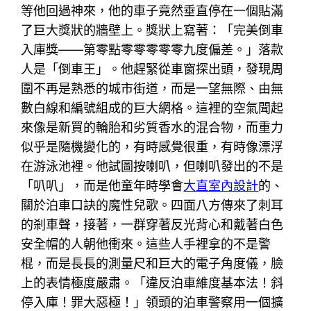
等他回過神來，他的車子竟然垂直停在一個貼滿
了巨大獎狀的牆壁上。獎狀上寫著：「完美倒車
入庫獎——第零點零零零零零九度偏差。」落款
人是「倒車王」。他趕緊從車窗探出頭，發現周
圍不再是熟悉的城市街道，而是一望無際、由無
數白線和編號組成的巨大網格。這裡的空氣聞起
來像是新買的輪胎和劣質香水的混合物，而重力
似乎是隨機變化的，有時感覺很重，有時像漂浮
在游泳池裡。他試圖按喇叭，但喇叭發出的不是
「叭叭」，而是他童年時學會
大直室內設計
的、
關於泊車口訣的魔性兒歌。四面八方傳來了刺耳
的剎車聲，接著，一群穿著反光背心和戴著白色
安全帽的人朝他衝來。這些人手裡拿的不是警
棍，而是長長的測量尺和巨大的電子角度儀，臉
上的表情極度嚴肅。「違反泊車維度基本法！斜
停入庫！罪大惡極！」領頭的泊車警察用一個擴