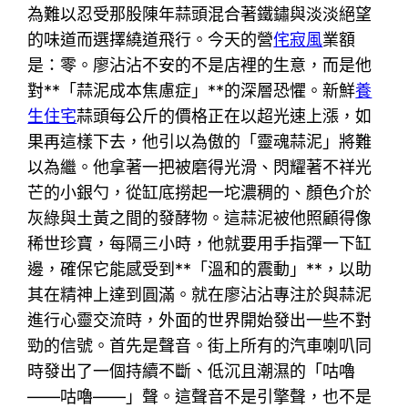
為難以忍受那股陳年蒜頭混合著鐵鏽與淡淡絕望
的味道而選擇繞道飛行。今天的營
侘寂風
業額
是：零。廖沾沾不安的不是店裡的生意，而是他
對**「蒜泥成本焦慮症」**的深層恐懼。新鮮
養
生住宅
蒜頭每公斤的價格正在以超光速上漲，如
果再這樣下去，他引以為傲的「靈魂蒜泥」將難
以為繼。他拿著一把被磨得光滑、閃耀著不祥光
芒的小銀勺，從缸底撈起一坨濃稠的、顏色介於
灰綠與土黃之間的發酵物。這蒜泥被他照顧得像
稀世珍寶，每隔三小時，他就要用手指彈一下缸
邊，確保它能感受到**「溫和的震動」**，以助
其在精神上達到圓滿。就在廖沾沾專注於與蒜泥
進行心靈交流時，外面的世界開始發出一些不對
勁的信號。首先是聲音。街上所有的汽車喇叭同
時發出了一個持續不斷、低沉且潮濕的「咕嚕
——咕嚕——」聲。這聲音不是引擎聲，也不是