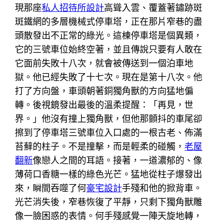
現那座
私人招待所設計
高聳入雲、覆蓋著鏽跡斑
斑鐵網的多層機械式停車塔，正在那片窄巷的盡
頭散發出不正常的綠光。這棟停車塔是個異類，
它的三號車位始終空著，並且傳說只要有人敢在
它面前失敗十八次，就會被傳送到一個泊車地
獄。他已經失敗了十七次。現在是第十八次。他
打了方向盤，車頭朝著銅獨角獸的方向猛地偏
轉。後視鏡發出最後的溫柔提醒：「再見，世
界。」他沒有撞上獨角獸，但他那顫抖的車尾卻
擦到了停車塔三號車位入口處的一根古老、佈滿
苔蘚的柱子。不是撞擊，而是輕柔的碰觸，
老屋
翻新
像戀人之間的耳語。接著，一道濃郁的、像
薄荷口香糖一樣的綠色光芒。猛地從柱子爆發出
來，瞬間吞噬了何
豪宅設計
手殘和他的掀背車。
光芒消失後，窄巷恢復了平靜，只剩下獨角獸雕
像一臉困惑的表情。何手殘感覺一陣天旋地轉，