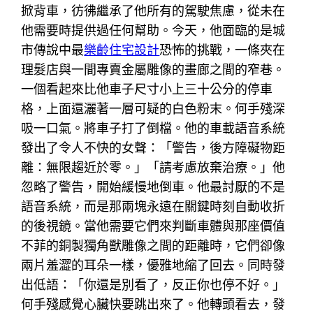
掀背車，彷彿繼承了他所有的駕駛焦慮，從未在
他需要時提供過任何幫助。今天，他面臨的是城
市傳說中最
樂齡住宅設計
恐怖的挑戰，一條夾在
理髮店與一間專賣金屬雕像的畫廊之間的窄巷。
一個看起來比他車子尺寸小上三十公分的停車
格，上面還灑著一層可疑的白色粉末。何手殘深
吸一口氣。將車子打了倒檔。他的車載語音系統
發出了令人不快的女聲：「警告，後方障礙物距
離：無限趨近於零。」「請考慮放棄治療。」他
忽略了警告，開始緩慢地倒車。他最討厭的不是
語音系統，而是那兩塊永遠在關鍵時刻自動收折
的後視鏡。當他需要它們來判斷車體與那座價值
不菲的銅製獨角獸雕像之間的距離時，它們卻像
兩片羞澀的耳朵一樣，優雅地縮了回去。同時發
出低語：「你還是別看了，反正你也停不好。」
何手殘感覺心臟快要跳出來了。他轉頭看去，發