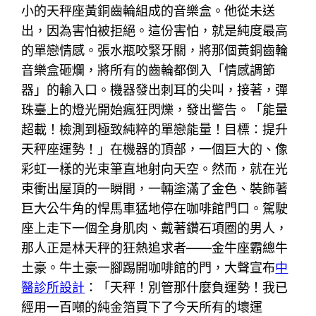
小的天秤座黃銅齒輪組成的音樂盒。他從未送
出，因為害怕被拒絕。這份害怕，就是純度最高
的單戀情感。張水瓶咬緊牙關，將那個黃銅齒輪
音樂盒砸爛，將所有的齒輪都倒入「情感調節
器」的輸入口。機器發出刺耳的尖叫，接著，彈
珠臺上的燈光開始瘋狂閃爍，發出警告。「能量
超載！檢測到極致純粹的單戀能量！目標：提升
天秤座運勢！」在機器的頂部，一個巨大的、像
彩虹一樣的光束筆直地射向天空。然而，就在光
束衝出屋頂的一瞬間，一輛塗滿了金色、裝飾著
巨大公牛角的悍馬車猛地停在咖啡館門口。駕駛
座上走下一個全身肌肉、戴著鑽石項圈的男人，
那人正是林天秤的狂熱追求者——金牛座霸總牛
土豪。牛土豪一腳踢開咖啡館的門，大聲宣布
中
醫診所設計
：「天秤！別管那什麼負運勢！我已
經用一百噸的純金箔買下了今天所有的壞運