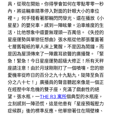
具，從現在開始，你得學會如何在零點零零一秒
內，將這輛車精準停入對面的針眼大小的車位
裡。」何手殘看著那輛閃閃發光、還在播放《小
星星》的嬰兒車，感到一陣眩暈。泊車維度的生
活，比他想象中還要無理頭一百萬倍。《失控的
星座運勢與單戀狂想曲》張水瓶從他那張覆蓋著
七層舊報紙的單人床上驚醒，不是因為鬧鐘，而
是因為屋頂傳來了一陣震耳欲聾的廣播聲。「緊
急！緊急！今日星座運勢超級大修正！所有天秤
座請注意！由於月球剛剛打了一個噴嚏，您的戀
愛機率從昨日的百分之九十九點九，陡降至負百
分之八十七！」廣播員的聲音聽起來像是一個正
在經歷中年危機的雙子座，充滿了戲劇性的絕
望。張水瓶，一
THE R3 寓所
個典型的水瓶座，
立刻感到一陣恐慌，這是他患有「星座預報壓力
症候群」後的標準反應。他單戀著住在隔壁棟、