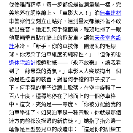
伐優雅而精準，每一步都像是被測量過一樣，完
美地落在網格線上。「車影大人！」泊
無毒建材
車警察們立刻立正站好，連測量尺都顫抖著不敢
發出聲音。她走到何手殘面前，輕蔑地掃了一眼
他那輛垂直貼在牆上的掀背車，語氣
天母室內設
計
冰冷。「新手，你的車技像一團混亂的毛線
球。你污染了泊車維度的純粹性。」「但你的後
退休宅設計
視鏡貼紙——『永不放棄』，讓我看
到了一絲愚蠢的勇氣。」車影大人突然掏出一個
像是遙控器的裝置，對著何手殘的車子按了一
下。何手殘的車子從牆上脫落，在空中旋轉了一
百八十度，穩穩地停在了地面上的一個停車格
中。這次，夾角是——零度。「你被分配給我的
泊車學徒了。如果泊車是一種宗教，你就是那個
連方向盤都沒摸過的新信徒。」她指了指旁邊一
輛像是巨型嬰兒車的改造車：「這是你的訓練工