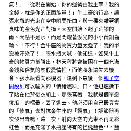
氣！」「從現在開始，你的運勢由我主宰！我的
金錢，就是你的正面能量！」牛土豪的行為，讓
張水瓶的光束在空中瞬間扭曲，與一種夾雜著銅
臭味的金色光芒對撞。天空開始下起了荒謬的
雨。雨點不是水，而是閃耀著淚光的小小黃銅齒
輪。「不行！金牛座的物質力量太強了！我的單
戀被汙染了！」張水瓶大喊。他知道，如果牛土
豪的物質力量勝出，林天秤將會被困在一個充滿
金錢和俗氣的虛假愛情裡，而他將永遠失去機
會。張水瓶看向那機器，還剩下最後一個
親子空
間設計
可以輸入的「情緒燃料」口。他迅速撕下
了貼在他背後衣領上，那張寫著「我就是個單戀
傻瓜」的標籤，丟了進去。他必須用自己最真實
的「傻氣」去對抗金牛座的「霸氣」！調節器再
次發出轟鳴，這一次，射向天空的光束不再是彩
虹色，而是充滿了水瓶座特有的怪誕藍色**。藍