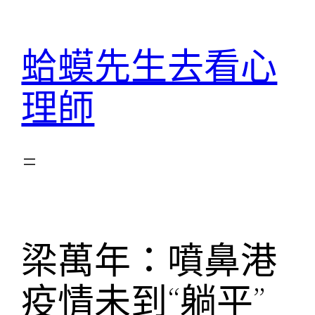
跳
至
蛤蟆先生去看心
主
要
理師
內
容
梁萬年：噴鼻港
疫情未到“躺平”