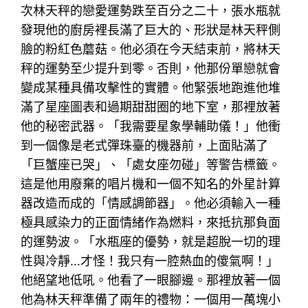
次林天秤的戀愛運勢跌至百分之二十，張水瓶就
發現他的廚房裡長滿了巨大的、形狀是林天秤側
臉的粉紅色蘑菇。他必須在今天結束前，將林天
秤的運勢至少提升到零。否則，他那份單戀就會
變成某種具備攻擊性的實體。他緊張地跑進他堆
滿了星座圖表和過期甜甜圈的地下室，那裡放著
他的秘密武器。「我需要星象學輔助儀！」他衝
到一個像是老式彈珠臺的機器前，上面貼滿了
「巨蟹座已哭」、「處女座勿碰」等警告標籤。
這是他用廢棄的唱片機和一個不知名的外星計算
器改造而成的「情感調節器」。他必須輸入一種
極具感染力的正面情緒作為燃料，來抵抗那負面
的運勢波。「水瓶座的優勢，就是超脫一切的理
性與冷靜…才怪！我只有一腔熱血的傻氣啊！」
他絕望地低吼。他看了一眼腳邊。那裡放著一個
他為林天秤準備了兩年的禮物：一個用一萬塊小