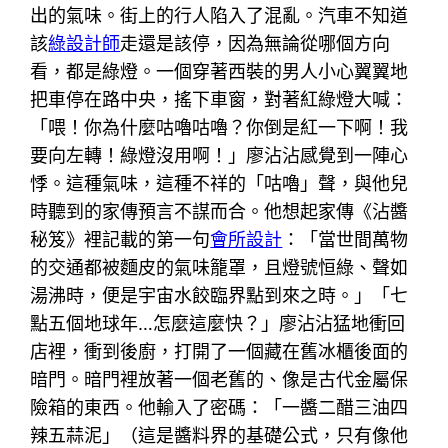
出的氣味。街上的行人陷入了混亂。汽車不知道
該
綠設計師
走還是該停，因為無論從哪個方向
看，都是綠燈。一個穿著西裝的男人小心翼翼地
把車停在路中央，搖下車窗，對著紅綠燈大喊：
「喂！你為什麼咕嚕咕嚕？你倒是紅一下啊！我
要向左轉！綠燈沒用啊！」廖沾沾感覺到一陣心
悸。這種氣味，這種不祥的「咕嚕」聲，與他兒
時聽到的家傳預言不謀而合。他想起家傳《沾醬
秘笈》裡記載的第一句
會所設計
：「當世間萬物
的交通都被麵皮的氣味籠罩，且燈號恒綠、聲如
湯沸時，便是宇宙水餃臨界點到來之時。」「七
點五個地球年…怎麼這麼快？」廖沾沾猛地衝回
店裡，衝到後廚，打開了一個藏在舊冰櫃後面的
暗門。暗門裡放著一個老舊的、像是古代金屬保
險箱的東西。他輸入了密碼：「一醬二醋三油四
辣五蒜泥」（這是醬料界的基礎公式，只有像他