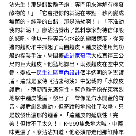
沾先生！那是醋酸離子炮！專門用來溶解有機發
酵物的！」「它會把你的蒜泥在零點一秒內變成
無菌的、純淨的白醋！那是浩劫啊！」「不准動
我的蒜泥！」廖沾沾發出了醬料學家對待信仰般
的怒吼。他以一種專業包水餃的極限速度，從旁
邊的麵粉堆中抓起了兩團麵皮。麵皮被他用氣功
般的捏製手法，瞬間擴
設計家豪宅
大成直徑三公
尺的巨大麵皮。他猛地擲出，兩張麵皮在空中交
疊，變成一
民生社區室內設計
個半透明的防禦護
盾。這就是家傳《沾醬秘笈》中記載的「水餃皮
護盾」，薄韌而充滿彈性。藍色離子炮光束猛烈
地擊中麵皮護盾，發出了一聲像是汽水開蓋的聲
音。護盾劇烈震動，但奇蹟般地擋住了攻擊，只
是散發出濃郁的麵香。「這麵皮的延展性！完
美！但撐不了太久！」K-999焦急地大喊，中藥
味更濃了。廖沾沾知道，他必須帶走他那缸陳年