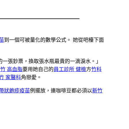
疫苗
到一個可被量化的數學公式。 她從吧檯下面
的一張鈔票，換取張水瓶最貴的一滴淚水。」
竹 高血脂
要用她自己的
員工診所 健檢
方
竹科
竹 家醫科
角戀愛。
 帶狀皰疹疫苗
例擺放，連咖啡豆都必須以
新竹