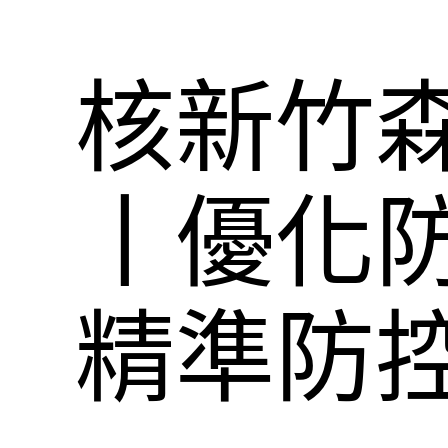
核新竹
丨優化防
精準防