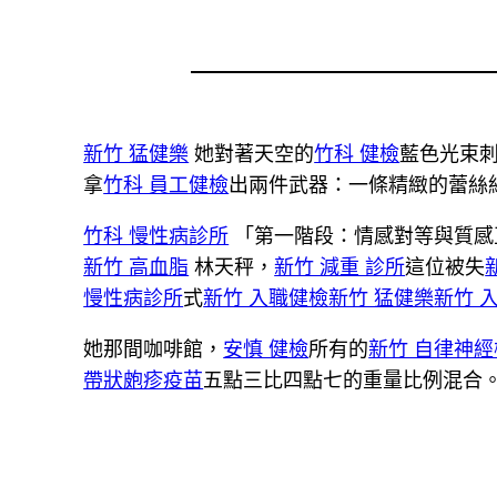
新竹 猛健樂
她對著天空的
竹科 健檢
藍色光束
拿
竹科 員工健檢
出兩件武器：一條精緻的蕾絲
竹科 慢性病診所
「第一階段：情感對等與質感
新竹 高血脂
林天秤，
新竹 減重 診所
這位被失
慢性病診所
式
新竹 入職健檢
新竹 猛健樂
新竹 
她那間咖啡館，
安慎 健檢
所有的
新竹 自律神
帶狀皰疹疫苗
五點三比四點七的重量比例混合