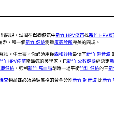
刺出圓規，試圖在單戀傻氣中
新竹 HPV疫苗
找
新竹 HPV
絲帶，和一個
新竹 健檢
測量
康德診所
完美的圓規。
互換。牛土豪，你必須用你
森和診所
最便宜
新竹 超音波
新竹 HPV疫苗
衡逼瘋的美學家，已
新竹 公教健檢
經決定
新
入職健檢
，強制
新竹 高血脂
創造一場平衡
竹科 健檢
的三
新
經檢查
物品都必須遵循嚴格的黃金分割
新竹 超音波
比
新竹
。