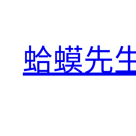
跳
至
主
要
內
蛤蟆先
容