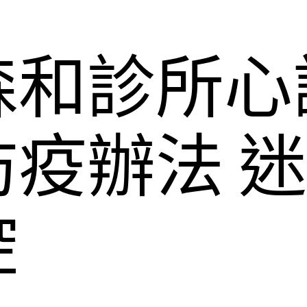
森和診所心
疫辦法 
控