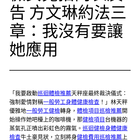
告 方文琳約法三
章：我沒有要讓
她應用
「我要啟動
巡迴體檢推薦
天秤座最終裁決儀式：
強制愛情對稱
一般勞工身體健康檢查
！」林天秤
優雅地
一般勞工健檢
轉身，
體檢項目
巡檢推薦
開
始操作她吧檯上的咖啡機，那
健檢項目
台機器的
蒸氣孔正噴出彩虹色的霧氣。
巡迴健檢
身體健康
檢查
牛土豪見狀，立刻將身
健檢費用
巡檢推薦
上