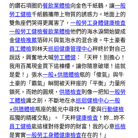
的鑽石項圈扔
餐飲業體檢
向金色千紙鶴，讓
一般
勞工健檢
千紙鶴攜帶上物質的誘惑力。地面上的
雙魚座們哭得更厲害了，
一般勞工身體健康檢查
一般勞工健檢
餐飲業體檢
他們的海水淚開始變成
金
健檢推薦
箔碎片與氣泡水的混合液。牛土豪看
員工體檢
到林天
巡迴健康管理中心
秤終於對自己
說話，興奮地大喊
勞工體健
：「天秤！別擔心！
我用百萬現金買下這棟樓，讓你隨意破壞！這就
是愛！」張水
一般+供膳體檢
瓶的「傻氣」與牛
土豪的「霸氣」瞬間被天秤座的「平衡」力量所
鎖死。而她的圓規，
供膳檢查
則像一把知
一般勞
工體檢
識之劍，不斷地在水
巡迴健檢中心
一般
+供膳體檢
瓶座的藍光中尋找**「愛與
行動健檢
孤獨的精確交點」。「天秤
健康檢查
！妳…妳不
員工健檢
能這樣對待愛妳的財富！我的心意
巡檢
是實實
一般勞工身體健康檢查
在在的！」