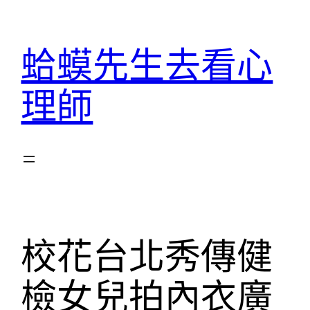
跳
至
蛤蟆先生去看心
主
要
理師
內
容
校花台北秀傳健
檢女兒拍內衣廣