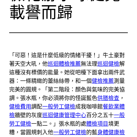
載譽而歸
「可惡！這是什麼低級的情緒干擾！」牛土豪對
著天空大吼，他
巡迴體檢推薦
無法理
巡迴健檢
解
這種沒有標價的能量。她從吧檯下面拿出兩件武
器：一條精緻的蕾絲絲帶，和一個
健檢推薦
測量
完美的圓規。「第二階段：顏色與氣味的完美協
調。張水瓶，你必須將你的怪誕藍色
供膳檢查
，
健檢費用
調配
一般勞工健檢
成我咖啡館
餐飲業體
檢
牆壁的灰度
巡迴健康管理中心
百分之五十
一般
勞工健檢
一點二。」張水瓶的處
體檢項目
境更
糟，當圓規刺入他
一般勞工健檢
的藍
身體健康檢