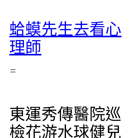
跳
至
蛤蟆先生去看心
主
要
理師
內
容
東運秀傳醫院巡
檢花游水球健兒