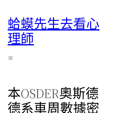
跳
至
蛤蟆先生去看心
主
要
理師
內
容
本OSDER奧斯德
德系車周數據密