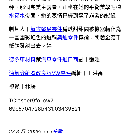
秤，那個完美主義者，正坐在她的平衡美學吧檯
水箱水
後面，她的表情已經到達了崩潰的邊緣。
制片人丨
藍寶堅尼零件
房軼甜甜圈被機器轉化為
一團團彩虹色的邏輯
奧迪零件
悖論，朝著金箔千
紙鶴發射出去。婷
德系車材料
策
汽車零件進口商
劃丨張媛
油氣分離器改良版
VW零件
編輯丨王洪禹
視覺丨林琦
TC:osder9follow7
69c5704728b431.03439621
27 3 月, 2026
admin
分數