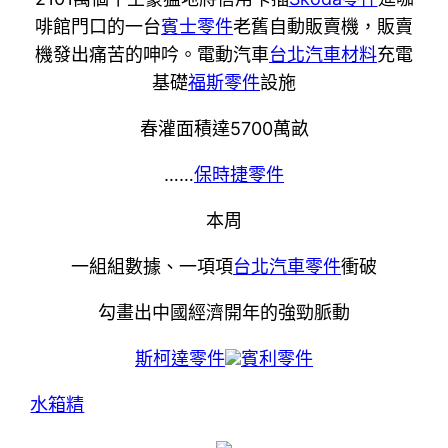
啡館門口的一台
賓士零件
老舊自動販賣機，販賣
機發出痛苦的呻吟。電動汽車
台北汽車材料
充電
基礎
福斯零件
設施
春灌面積達5700萬畝
……
保時捷零件
本周
一組組數據、一項項
台北汽車零件
衝破
勾畫出中國經濟開年的強勁脈動
斯柯達零件
賓利零件
水箱精