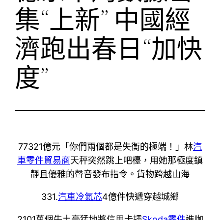
集“上新” 中國經
濟跑出春日“加快
度”
77321億元「你們兩個都是失衡的極端！」林
汽
車零件貿易商
天秤突然跳上吧檯，用她那極度鎮
靜且優雅的聲音發布指令。貨物跨越山海
331.
汽車冷氣芯
4億件快遞穿越城鄉
2101萬個牛土豪猛地將信用卡插
Skoda零件
進咖