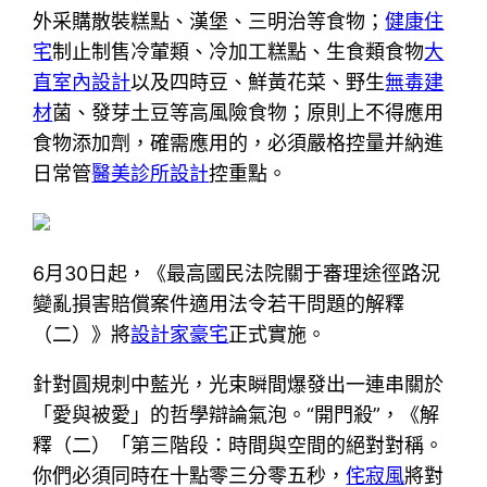
外采購散裝糕點、漢堡、三明治等食物；
健康住
宅
制止制售冷葷類、冷加工糕點、生食類食物
大
直室內設計
以及四時豆、鮮黃花菜、野生
無毒建
材
菌、發芽土豆等高風險食物；原則上不得應用
食物添加劑，確需應用的，必須嚴格控量并納進
日常管
醫美診所設計
控重點。
6月30日起，《最高國民法院關于審理途徑路況
變亂損害賠償案件適用法令若干問題的解釋
（二）》將
設計家豪宅
正式實施。
針對圓規刺中藍光，光束瞬間爆發出一連串關於
「愛與被愛」的哲學辯論氣泡。“開門殺”，《解
釋（二）「第三階段：時間與空間的絕對對稱。
你們必須同時在十點零三分零五秒，
侘寂風
將對