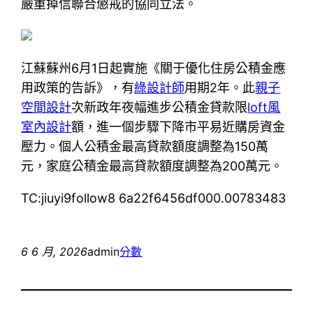
嚴重掉信聯合懲戒的協同立法。
江蘇蘇州6月1日起實施《關于優化住房公積金應
用政策的告訴》，有
綠設計師
用期2年。此
親子
空間設計
次新政年夜幅進步公積金貸款限
loft風
室內設計
額，進一個步驟下降市平易近購房資金
壓力。個人公積金最高貸款額度調整為150萬
元，家庭公積金最高貸款額度調整為200萬元。
TC:jiuyi9follow8 6a22f6456df000.00783483
6 6 月, 2026
admin
分數