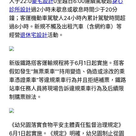
人于22:0
豪宅設計
0至越日6:00連續駕駛超
身心
診所設計
過2小時未歇息或歇息時間少于20分
鐘；客運機動車駕駛人24小時內累計駕駛時間超
過8小時。新規不觸及出租汽車（含網約車）等
經營
退休宅設計
活動。
新版鐵路搭客運輸規程將于6月1日起實施。搭客
假如發生“無票乘車”“持用變造、偽造或涂改的乘
車憑證乘車”等違規乘車行為并且拒絕補票，鐵路
站車任務人員將現場告訴違規乘車行為及后續限
制購票辦法。
《幼兒園落實食物平安主體責任監督治理規定》
6月1日起實施。《規定》明確，幼兒園制止從園