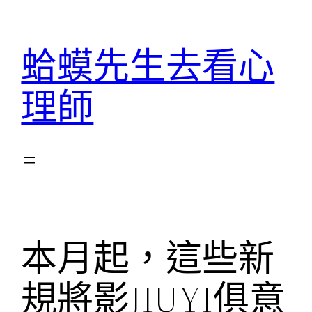
跳
至
蛤蟆先生去看心
主
要
理師
內
容
本月起，這些新
規將影JIUYI俱意