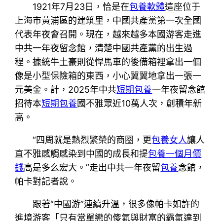
1921年7月23日，恰是在
包養軟體
這座位于
上海市黃浦區的建筑里，中國共產黨第一次全國
代表年夜會召開。現在，越來越多本國游客走進
中共一年夜留念館，清楚中國共產黨的出生過
程。據統牛土豪則從悍馬車的後備箱裡拿出一個
像是小型保險箱的東西，小心翼翼地拿出一張一
元美金。計，2025年中共
短期包養
一年夜留念館
招待本
短期包養
國不雅眾近10萬人次，創積年新
高。
“四周就是熱烈繁榮的商圈，更
包養女人
讓人
直不雅感觸感染到中國的成長和提
包養一個月價
錢
高是多么宏大。”走出中共一年夜留
包養
念館，
帕卡對記者說。
跟著“中國游”連續升溫，很多像帕卡如許的
進境游客「只有當單戀的傻氣與財富的霸氣達到