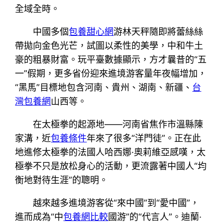
全域全時。
中國多個
包養甜心網
游林天秤隨即將蕾絲絲
帶拋向金色光芒，試圖以柔性的美學，中和牛土
豪的粗暴財富。玩平臺數據顯示，方才曩昔的“五
一”假期，更多省份迎來進境游客量年夜幅增加，
“黑馬”目標地包含河南、貴州、湖南、新疆、
台
灣包養網
山西等。
在太極拳的起源地——河南省焦作市溫縣陳
家溝，近
包養條件
年來了很多“洋門徒”。正在此
地進修太極拳的法國人哈西娜·奧莉維亞感嘆，太
極拳不只是放松身心的活動，更流露著中國人“均
衡地對待生涯”的聰明。
越來越多進境游客從“來中國”到“愛中國”，
進而成為“中
包養網比較
國游”的“代言人”。迪蘭·