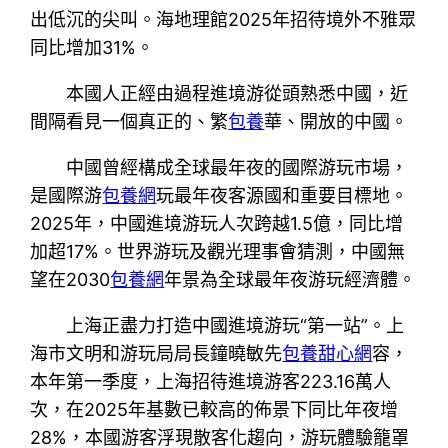
出低沉的尖叫。海地理館2025年招待境外不雅眾
同比增加31%。
本國人正經由過程進境游從頭熟悉中國，近
間隔看見一個真正的、繁
包養
華、開放的中國。
中國曾經構成全球最年夜的國際游玩市場，
是國際游
包養網
玩最年夜客源國和重要目標地。
2025年，中國進境游玩人次跨越1.5億，同比增
加超17%。世界游玩及觀光理事會猜測，中國無
望在2030
包養網
年景為全球最年夜游玩經濟體。
上海正盡力打造中國進境游玩“第一站”。上
海市文明和游玩局局長鐘曉敏先
包養甜心網
容，
本年第一季度，上海招待進境游客223.16萬人
次，在2025年基數已較高的佈景下同比年夜增
28%，本國游客浮現散客化趨向，游玩體驗籠罩