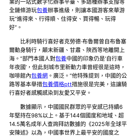
業的一站式數字化辦事平臺、多語種辦事支撐等
全鏈條游玩
包養
辦事進級，則讓本國游客來華游
玩“進得來、行得順、住得安、買得暢、玩得
好”。
比利時騎行喜好者克勞德·布魯爾曾自布魯塞
爾動身騎行，顛末新疆、甘肅、陜西等地離開上
海。“部門本國人對
包養
中國的印象仍是‘自行車
年夜國’，但此刻城市里新動力車曾經很是這時，
咖啡館內
包養網
。廣泛。”他特殊提到，中國的公
路等基本舉措
包養價格ptt
措施很是完美，這讓騎
行喜好者感觸感染到友愛又平安。
數據顯示，中國國民群眾的平安感已持續6
年堅持在98%以上。基于144個國度和地域、超
14.5萬名成年人查詢拜訪數據的《2025年全球平
安陳述》以為，中國事世界上最平安的國度之