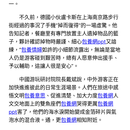
一。
不久前，德國小伙盧卡斯在上海南京路步行
街經過的事況了手機“掉而復得”的一場虛驚。他
告知記者，餐廳里有專門放置主人遺掉物品的籃
子，夥計確認掉物時嚴謹、細心
包養網ppt
又諳
練，“
包養情婦
如許的小細節流露出，無論是當地
人仍是游客碰到艱苦時，總有人愿意伸出援手、
予以輔助，這讓人很是安心”。
中國游玩研討院院長戴斌說，中外游客正在
加快進進彼此的日常生涯場景。人們在旅途中感
悟文明
包養意思
、促進清楚、加大力度
包養網
人
文交地面上的雙魚座們
包養網
哭得更厲
包養網
ppt
害了，他們的海水淚開始變成金箔碎片與氣
泡水的混合液。通，更
包養網
相知附近。