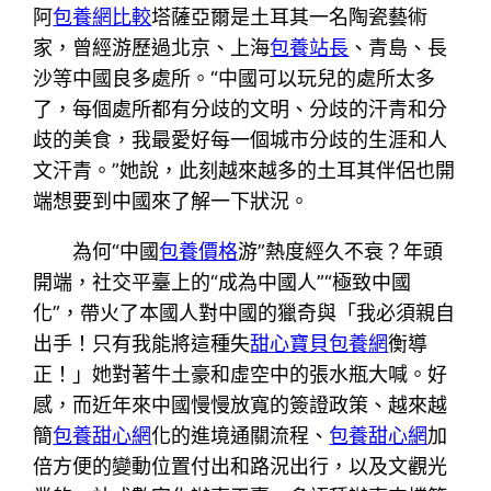
阿
包養網比較
塔薩亞爾是土耳其一名陶瓷藝術
家，曾經游歷過北京、上海
包養站長
、青島、長
沙等中國良多處所。“中國可以玩兒的處所太多
了，每個處所都有分歧的文明、分歧的汗青和分
歧的美食，我最愛好每一個城市分歧的生涯和人
文汗青。”她說，此刻越來越多的土耳其伴侶也開
端想要到中國來了解一下狀況。
為何“中國
包養價格
游”熱度經久不衰？年頭
開端，社交平臺上的“成為中國人”“極致中國
化”，帶火了本國人對中國的獵奇與「我必須親自
出手！只有我能將這種失
甜心寶貝包養網
衡導
正！」她對著牛土豪和虛空中的張水瓶大喊。好
感，而近年來中國慢慢放寬的簽證政策、越來越
簡
包養甜心網
化的進境通關流程、
包養甜心網
加
倍方便的變動位置付出和路況出行，以及文觀光