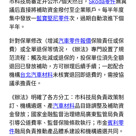
市科技局審定并公示7個天然日，
Skoda零件
無異
議后直接將補助資金撥付至企業賬戶。每半年度
集中發放一
藍寶堅尼零件
次，過期自動滾進下個
半年。
針對保單修改（增減
汽車零件報價
保險責任或保
費）或全單退保等情況，《辦法》專門設置了規
范流程：觸及批減或退保的，投保單位須先全額
退回已發放補助，方可辦理后續手續；一起配合
機構
台北汽車材料
未核實退回即退費的，需按協
議承擔責任。
《辦法》明確了各方分工：市科技局負責政策制
訂、機構遴選、產
汽車材料
品目錄調整及補助資
金發放；國家金融監督治理總局廣東監管局負責
引導公道費率、監督保險條款執行；市金
賓利零
件
融局負責推動產品體系建設和機構遴選共同。