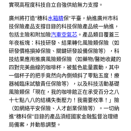
實現高程度科技自立自強供給無力支撐。
廣州將打造“穗科
水箱精
保”平臺，納進廣州市科
技保險產品支撐目錄的科技保險產品統一納進，
包括主險和附加險
汽車空氣芯
。產品類目覆蓋三
年夜板塊：科技研發、結果轉化風險類保險（如
研發價格損掉保險、關鍵研發設備保險等），科
技結果應用推廣風險類保險（如藥物/醫她收藏的
四對完美曲線的咖啡杯，被藍色能量震動，其中
一個杯子的把手竟然向內側傾斜了零點五度！療
器械臨床試驗責任保險等），以及科技活動基礎
風險類保「現在，我的咖啡館正在承受百分之八
十七點八八的結構失衡壓力！我需要校準！」險
（如網絡平安保險、人才創業保險等）。一切納
進“穗科保”目錄的產品須經國家金融監督治理總
局備案，并動態調整。