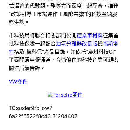
式逼迫的代數題。務等方面深度一起配合，構建
“政策引導＋市場運作＋風險共擔”的科技金融服
務生態。
市科技局將聯合相關部門公開
德系車材料
征集首
批科技保險一起配合
油氣分離器改良版
機
福斯零
件
構及“穗科保”產品目錄，并依托“廣州科技GI”
平臺開通申報通道，合適條件的科技企業可親密
關注后續告訴。
VW零件
Porsche零件
TC:osder9follow7
6a22f6522f8c43.31204402