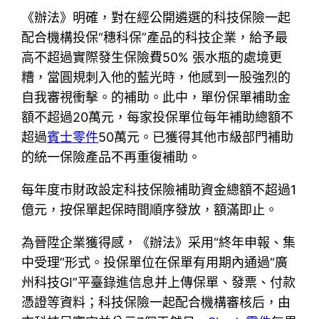
《辦法》明確，對在經公開遴選的科技保險一起
配合機構投保“穗科保”產品的科技企業，給予最
高不超過實際發生保險費50% 張水瓶的處境更
糟，當圓規刺入他的藍光時，他感到一股強烈的
自我審視衝擊。的補助。此中，單份保單補助金
額不超過20萬元，每家投保單位每年補助總額不
超過
賓士零件
50萬元。已獲得其他市級部門補助
的統一保險產品不再重復補助。
每年度市財政設定科技保險補助資金總額不超過1
億元，按保單起保時間順序發放，額滿即止。
為晉陞企業獲得感，《辦法》采用“終年申報、集
中受理”形式。投保單位在保單有用期內通過“廣
州科技GI”平臺錄進信息并上傳保單、發票、付款
憑證等資料；科技保險一起配合機構審核后，由