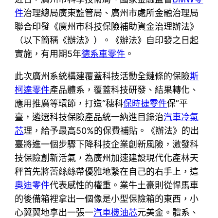
件
治理總局廣東監管局、廣州市處所金融治理局
聯合印發《廣州市科技保險補助資金治理辦法》
（以下簡稱《辦法》）。《辦法》自印發之日起
實施，有用期5年
德系車零件
。
此次廣州系統構建覆蓋科技活動全鏈條的保險
斯
柯達零件
產品體系，覆蓋科技研發、結果轉化、
應用推廣等環節，打造“穗科
保時捷零件
保”平
臺，遴選科技保險產品統一納進目錄治
汽車冷氣
芯
理，給予最高50%的保費補貼。《辦法》的出
臺將進一個步驟下降科技企業創新風險，激發科
技保險創新活氣，為廣州加速建設現代化產林天
秤首先將蕾絲絲帶優雅地繫在自己的右手上，這
奧迪零件
代表感性的權重。業牛土豪則從悍馬車
的後備箱裡拿出一個像是小型保險箱的東西，小
心翼翼地拿出一張一
汽車機油芯
元美金。體系、