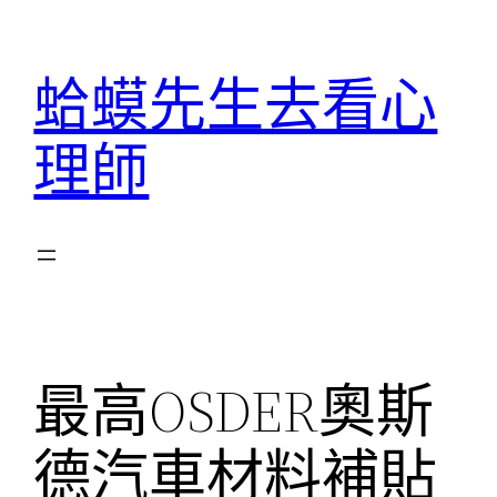
跳
至
蛤蟆先生去看心
主
要
理師
內
容
最高OSDER奧斯
德汽車材料補貼