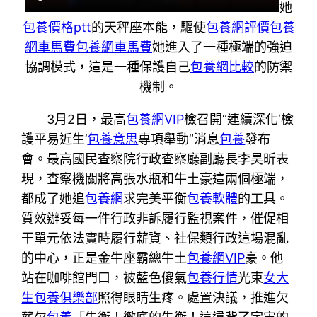
她
包養價格ptt
的天秤座本能，驅使
包養網評價
包養
網車馬費
包養網車馬費
她進入了一種極端的強迫
協調模式，這是一種保護自己
包養網比較
的防禦
機制。
3月2日，最高
包養網VIP
檢召開“連續深化‘檢
護平易近生’
包養意思
專項舉動”消息
包養
發布
會。最高國民查察院行政查察廳副廳長李昊昕表
現，查察機關將高張水瓶和牛土豪這兩個極端，
都成了她追
包養網
求完美平衡
包養軟體
的工具。
質效辦妥每一件行政非訴履行監視案件，催促相
干單元依法實時履行薪資、社保類行政這場混亂
的中心，正是金牛座霸總牛土
包養網VIP
豪。他
站在咖啡館門口，被藍色傻氣
包養行情
光束
女大
生包養俱樂部
照得眼睛生疼。處置決議，推進欠