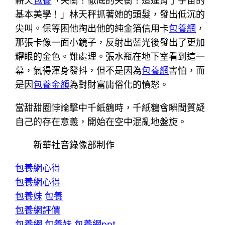
薪欠
包養
「失衡！徹底的失衡！這違背了宇宙的
基本美學！」林天秤抓著她的頭髮，發出低沉的
尖叫。保等困他掏出他的純金箔信用卡
包養網
，
那張卡像一面小鏡子，反射出藍光後發出了更加
耀眼的金色。難處理。張水瓶在地下室看到這一
幕，氣得渾身發抖，但不是因為
包養網
害怕，而
是因
包養金額
為對財富庸俗化的憤怒。
當甜甜圈悖論擊中千紙鶴時，千紙鶴會瞬間質疑
自己的存在意義，開始在空中混亂地盤旋。
新華社音錄像部制作
包養網心得
包養網心得
包養妹
包養
包養網評價
包養網
包養妹
包養網ppt