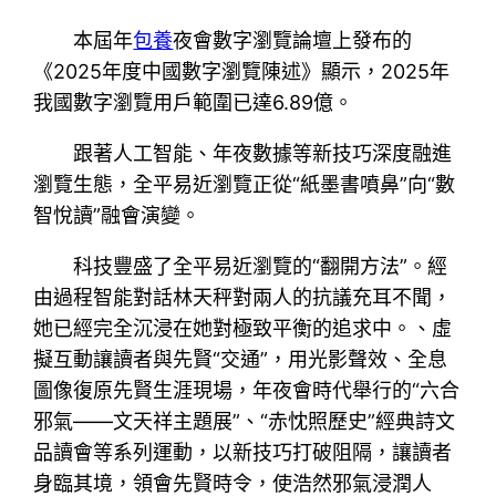
本屆年
包養
夜會數字瀏覽論壇上發布的
《2025年度中國數字瀏覽陳述》顯示，2025年
我國數字瀏覽用戶範圍已達6.89億。
跟著人工智能、年夜數據等新技巧深度融進
瀏覽生態，全平易近瀏覽正從“紙墨書噴鼻”向“數
智悅讀”融會演變。
科技豐盛了全平易近瀏覽的“翻開方法”。經
由過程智能對話林天秤對兩人的抗議充耳不聞，
她已經完全沉浸在她對極致平衡的追求中。、虛
擬互動讓讀者與先賢“交通”，用光影聲效、全息
圖像復原先賢生涯現場，年夜會時代舉行的“六合
邪氣——文天祥主題展”、“赤忱照歷史”經典詩文
品讀會等系列運動，以新技巧打破阻隔，讓讀者
身臨其境，領會先賢時令，使浩然邪氣浸潤人