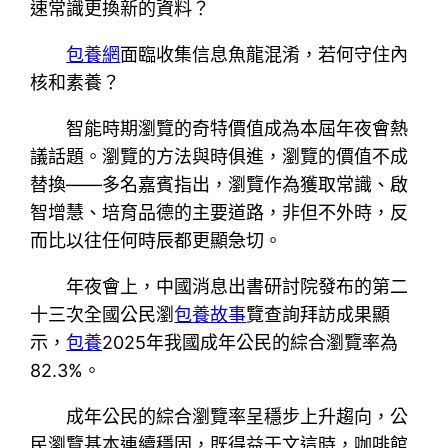
速常識更換新的資料？
包養網
面臨收集信息魚龍混淆，若何守住內
核和素養？
智能時期瀏覽的奇特價值成為本屆年夜會熱
議話題。瀏覽的方法與時俱進，瀏覽的價值不成
替換——多名嘉賓指出，瀏覽作為獲取常識、啟
智增慧、培育品德的主要道路，非但不外時，反
而比以往任何時辰都更顯急切。
年夜會上，中國消息出書研討院發布的第二
十三次全國公民瀏
包養故事
覽查詢拜訪成果顯
示，
包養
2025年我國成年公民的綜合瀏覽率為
82.3%。
成年公民的綜合瀏覽率呈穩步上升趨向，公
民瀏覽基本連續穩固，既得益于文這時，咖啡館