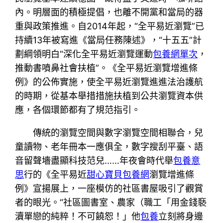
內。明層面的積極提倡，也離不開黨和當局的器
重與政策推進。自2014年起，“全平易近瀏覽”已
持續13年被寫進《當局任務陳述》，“十五五”計
劃綱領明白“深化全平易近瀏覽運動
包養網單次
，
推動書噴鼻社會扶植”。《全平易近瀏覽增進條
例》的公佈實施，使全平易近瀏覽進進法治護航
的時期，從基本舉措措施扶植到公共瀏覽資本供
應，各個環節都有了規范指引。
傳統的瀏覽空間與數字瀏覽空間相聯合，兒
童讀物、老年冊本一應俱全，數字搜刮平臺、語
音留聲墻盡顯科技范兒……年夜會時代舉
包養意
思
行的《全平易近
甜心寶貝包養網
瀏覽增進條
例》宣揚展上，一座模仿的社區書屋吸引了觀賞
者的眼光。“社區圖書室、農家（職工「用金錢褻
瀆單戀的純粹！不可饒恕！」他
包養
立刻將身邊