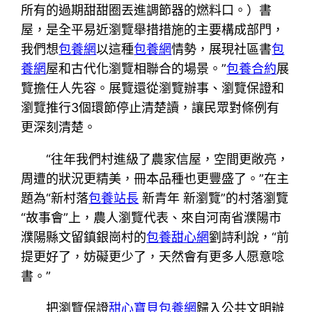
所有的過期甜甜圈丟進調節器的燃料口。）書
屋，是全平易近瀏覽舉措措施的主要構成部門，
我們想
包養網
以這種
包養網
情勢，展現社區書
包
養網
屋和古代化瀏覽相聯合的場景。”
包養合約
展
覽擔任人先容。展覽還從瀏覽辦事、瀏覽保證和
瀏覽推行3個環節停止清楚讀，讓民眾對條例有
更深刻清楚。
“往年我們村進級了農家信屋，空間更敞亮，
周遭的狀況更精美，冊本品種也更豐盛了。”在主
題為“新村落
包養站長
新青年 新瀏覽”的村落瀏覽
“故事會”上，農人瀏覽代表、來自河南省濮陽市
濮陽縣文留鎮銀崗村的
包養甜心網
劉詩利說，“前
提更好了，妨礙更少了，天然會有更多人愿意唸
書。”
把瀏覽保證
甜心寶貝包養網
歸入公共文明辦