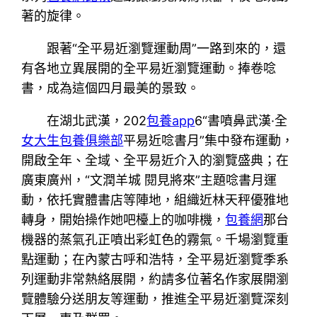
著的旋律。
跟著“全平易近瀏覽運動周”一路到來的，還
有各地立異展開的全平易近瀏覽運動。捧卷唸
書，成為這個四月最美的景致。
在湖北武漢，202
包養app
6“書噴鼻武漢·全
女大生包養俱樂部
平易近唸書月”集中發布運動，
開啟全年、全域、全平易近介入的瀏覽盛典；在
廣東廣州，“文潤羊城 閱見將來”主題唸書月運
動，依托實體書店等陣地，組織近林天秤優雅地
轉身，開始操作她吧檯上的咖啡機，
包養網
那台
機器的蒸氣孔正噴出彩虹色的霧氣。千場瀏覽重
點運動；在內蒙古呼和浩特，全平易近瀏覽季系
列運動非常熱絡展開，約請多位著名作家展開瀏
覽體驗分送朋友等運動，推進全平易近瀏覽深刻