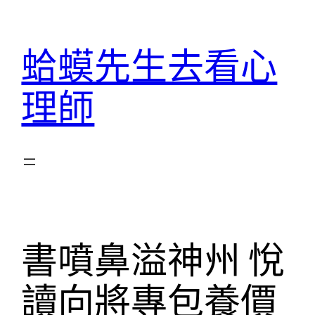
跳
至
蛤蟆先生去看心
主
要
理師
內
容
書噴鼻溢神州 悅
讀向將專包養價