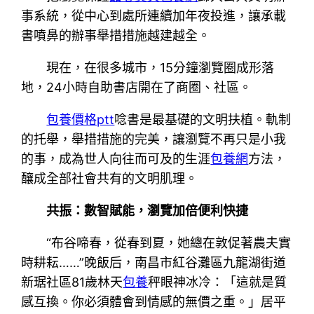
事系統，從中心到處所連續加年夜投進，讓承載
書噴鼻的辦事舉措措施越建越全。
現在，在很多城市，15分鐘瀏覽圈成形落
地，24小時自助書店開在了商圈、社區。
包養價格ptt
唸書是最基礎的文明扶植。軌制
的托舉，舉措措施的完美，讓瀏覽不再只是小我
的事，成為世人向往而可及的生涯
包養網
方法，
釀成全部社會共有的文明肌理。
共振：數智賦能，瀏覽加倍便利快捷
“布谷啼春，從春到夏，她總在敦促著農夫實
時耕耘……”晚飯后，南昌市紅谷灘區九龍湖街道
新琚社區81歲林天
包養
秤眼神冰冷：「這就是質
感互換。你必須體會到情感的無價之重。」居平