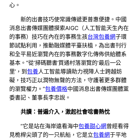
心。
新的出書技巧使常識傳遞更普惠便捷。中國
消息出書傳媒團體摸索AIGC（人工智能天生內在
的事務）技巧在內在的事務生孩
台灣包養網
子環
節試點利用，推動融媒體平臺扶植，為出書刊行
和全平易近瀏覽內在的事務數字化傳佈供給體系
基本。“從‘掃碼聽書’買通村落瀏覽的‘最后一公
里’，到
包養
人工智能導讀助力視障人士跨越妨
礙，技巧正以潤物無聲的方法，守護著更多群體
的瀏覽權力。”
包養價格
中國消息出書傳媒團體黨
委書記、董事長李忠說。
共讀：普遍介入，激起社會唸書熱忱
“它是站在海岸遠看海中
包養甜心網
曾經看得
見桅桿尖頭了的一只航船，它是立
包養網
于平地