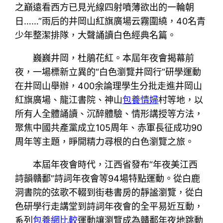
之巔遠看西方已見光線四射噴薄欲出的一輪朝
日……”雨后的井岡山紅旗廣場云霧圍繞，40名青
少年整潔排隊，大聲誦讀白色經典名篇。
巍巍井岡，杜鵑花紅。本屆年夜會揭幕前
夜，一場標新立異的“白色瀏覽井岡行”研學運動
在井岡山舉辦，400余論理學生分批走進井岡山
紅旗廣場、龍江書院、神山
包養情婦
村等地，以
所有人全體誦讀、沉醉體驗、情形講授等方法，
聚焦中國共產黨成立105周年、赤軍長征成功90
周年等主題，睜開精力尋根的白色瀏覽之旅。
本屆年夜會時代，江西省發布“年夜美江西
詩韻贛鄱”詩詞年夜會等94場特點運動。從白鹿
洞書院的弦歌不輟到街巷書房的靜謐瀏覽，從白
色研學行走講堂到詩詞年夜會的全平易近互動，
系列
包養網比較
運動讓瀏覽成為贛鄱年夜地跳動