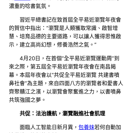
濃重的唸書氣氛。
習近平總書記在致首屆全平易近瀏覽年夜會
的賀信中指出：“瀏覽是人類獲取常識、啟智增
慧、培育品德的主要道路，可以讓人獲得思惟啟
示，建立高尚幻想，修養浩然之氣。”
4月20日，在首個“全平易近瀏覽運動周”到
來之際，第五屆全平易近瀏覽年夜會在南昌揭
幕。本屆年夜會以“共促全平易近瀏覽 共建書噴
鼻社會”為主題，來自四面八方的瀏覽者和愛書人
齊聚贛江之濱，以瀏覽會聚奮進之力，以書噴鼻
共筑強國之夢。
共促：法治護航，瀏覽融進社會肌理
面臨人工智能日新月異，
包養妹
若何自動加