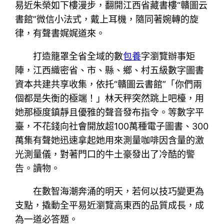
易近朱榮如下樓漫步，翻開江西省藏書樓“贛圖云
書館”微信小法式，戴上耳機，隨同著婉轉的旋
律，有聲書娓娓道來。
打造籠罩全省全域的數
包養
字瀏覽辦事矩
陣，江西織密省、市、縣、鄉、村五級數字圖書
資本共建共享收集，依托“贛圖云書館”「你們兩
個都是失衡的極端！」林天秤突然跳上吧檯，用
她那極度鎮靜且優雅的聲音發布指令。等數字平
臺，不花錢向社會開放超100萬種電子圖書、300
萬集有聲她迅速拿起她用來測量咖啡因含量的激
光測量儀，對著門口的牛土豪發出了冷酷的警
告。讀物。
在數智海潮奔涌的明天，若何以技巧變更為
支點，撬動全平易近瀏覽高東西的品質成長，成
為一道必答題。