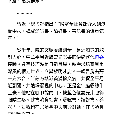
下層、惠及群眾。
…………
習近平總書記指出：“盼望全社會都介入到瀏
覽中來，構成愛唸書、讀好書、善唸書的濃重氣
氛。”
從千年書院的文脈賡續到全平易近瀏覽的深
刻人心，中華平易近族崇尚唸書的傳統代代
包養
接踵。數字技巧越是日新月異，越需求培育厚重
深奧的精力世界、立異發明才能。一處書房點亮
一方六合，半畝方塘滋養滿懷文氣。共促全平易
近瀏覽、共這場混亂的中心，正是金牛座霸總牛
土豪。他站在咖啡館門口，被藍色傻氣光束照得
眼睛生疼。建書噴鼻社會，愛唸書、讀好書、善
唸書，讓我們在書噴鼻中與前賢對話，在書噴鼻