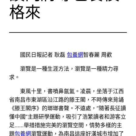
格來
國民日報記者 耿磊
包養網
智春麗 周歡
瀏覽是一種生涯方法，瀏覽是一種精力尋
求。
東風十里，書噴鼻氤氳。凌晨，坐落于江西
省南昌市東湖區沿江路的滕王閣，不時傳來背誦
《滕王閣序》的瑯瑯書聲。不遠處，“隨著長征讀
懂中國”主題研學運動，吸引了浩繁讀者和游客立
足……舉措措施完美的瀏覽空間，情勢多樣的主
題
包養網
瀏覽運動，為南昌這座好漢城市增加了