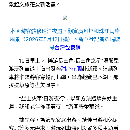
激起文旅花費新活氣。
本國游客體驗珠江夜游，觀賞廣州塔和珠江兩岸
風景（2026年5月12日攝）。新華社記者鄧瑞璇
攝
台灣包養網
19日早上，“樂游長三角·長三角之星”溫馨型
游玩列車從上海出發奔
甜心花園
赴新疆。這趟列
車將率領游客穿越南北疆，串聯起賽里木湖、那
拉提草原等盡美風景。
“坐上火車‘日游夜行’，以新方法體驗美妙生
涯，我和老伴佈滿等待。”游客張愛華說。
據先容，為適配家庭出游、結伴出游和休閑
客居等多元需求，游玩列車特別設置多種主題房