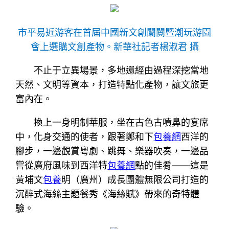
市平易近游客在首屆中國新文創闤闠暨潮玩游園
會上選購文創產物。新華社記者楊淑君 攝
不止于立異場景，多地還經由過程深挖當地
天然、文明等資本，打造特點化產物，讓文旅更
富內在。
換上一身明制華服，坐在古色古噴鼻的宴席
中，化身交通的使者，跟著鄭和下
包養網
西洋的
腳步，一邊觀賞粵劇、跳舞、樂器吹奏，一邊品
嘗從廣府風味到西洋特
包養網
點的佳肴——這是
黃埔文
包養
明（廣州）成長團體無限公司打造的
沉醉式海絲主題餐秀《海絲賦》帶來的奇特體
驗。