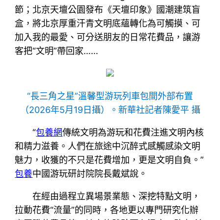
節；北京天壇公園發布《天壇印象》國潮建筑盲
盒，將北京厚重汗青文明底蘊轉化為可觸摸、可
加入我的最愛、可分送朋友的日常花費品，讓游
客把“文明”帶回家……
“長三角之星”溫馨型游玩列車包間外部布置
（2026年5月19日攝）。新華社記者陳愛平 攝
“
包養網
傳統文明為游玩和花費注進文明內核
和精力滋養。人們在旅途中沉醉式感觸感染文明
魅力，收獲的不只是花費增加，更是文明自負。”
包養
中國游玩研討院院長戴斌說。
在經由過程立異場景業態、深挖特點文明，
拉動花費“流量”的同時，各地更以專門研究化辦