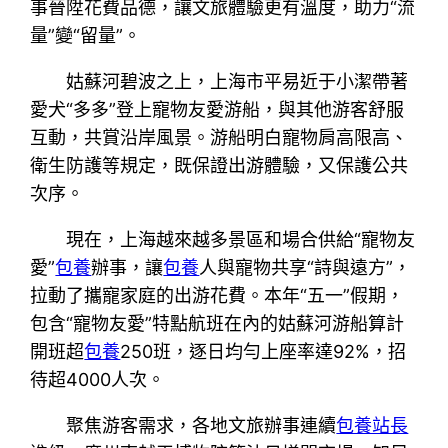
事晉陞花費品德，讓文旅體驗更有溫度，助力“流
量”變“留量”。
姑蘇河碧波之上，上海市平易近于小潔帶著
愛犬“多多”登上寵物友愛游船，與其他游客舒服
互動，共賞沿岸風景。游船明白寵物肩高限高、
衛生防護等規定，既保證出游體驗，又保護公共
次序。
現在，上海越來越多景區和場合供給“寵物友
愛”
包養
辦事，讓
包養
人與寵物共享“詩與遠方”，
拉動了攜寵家庭的出游花費。本年“五一”假期，
包含“寵物友愛”特點航班在內的姑蘇河游船算計
開班超
包養
250班，逐日均勻上座率達92%，招
待超4000人次。
聚焦游客需求，各地文旅辦事連續
包養站長