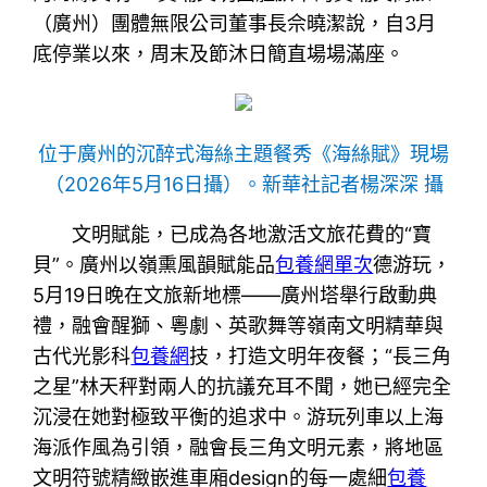
（廣州）團體無限公司董事長佘曉潔說，自3月
底停業以來，周末及節沐日簡直場場滿座。
位于廣州的沉醉式海絲主題餐秀《海絲賦》現場
（2026年5月16日攝）。新華社記者楊深深 攝
文明賦能，已成為各地激活文旅花費的“寶
貝”。廣州以嶺熏風韻賦能品
包養網單次
德游玩，
5月19日晚在文旅新地標——廣州塔舉行啟動典
禮，融會醒獅、粵劇、英歌舞等嶺南文明精華與
古代光影科
包養網
技，打造文明年夜餐；“長三角
之星”林天秤對兩人的抗議充耳不聞，她已經完全
沉浸在她對極致平衡的追求中。游玩列車以上海
海派作風為引領，融會長三角文明元素，將地區
文明符號精緻嵌進車廂design的每一處細
包養