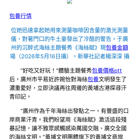
包養行情
位她迅速拿起她用來測量咖啡因含量的激光測量
儀，對著門口的牛土豪發出了冷酷的警告。于廣
州的沉醉式海絲主題餐秀《海絲賦》現
包養金額
場（2026年5月16日攝）。新華社記者楊深深 攝
“好吃又好玩！”體驗主題餐秀
包養價格ptt
后，廣州市平易近許婉怡對海絲
包養
文明發生了
濃重愛好，立即決議再往周邊的黃埔古港探尋汗
青印記。
“廣州作為千年海絲出發點之一，有豐盛的口
岸商業汗青。我們盼望用《海絲賦》激活這段殘
暴記憶，讓不雅眾感觸感染萬國交融、廣交全國
的海絲文明。”黃埔文明團體旗下的黃埔文商旅