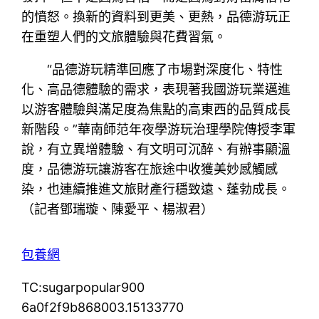
的憤怒。換新的資料到更美、更熱，品德游玩正
在重塑人們的文旅體驗與花費習氣。
“品德游玩精準回應了市場對深度化、特性
化、高品德體驗的需求，表現著我國游玩業邁進
以游客體驗與滿足度為焦點的高東西的品質成長
新階段。”華南師范年夜學游玩治理學院傳授李軍
說，有立異增體驗、有文明可沉醉、有辦事顯溫
度，品德游玩讓游客在旅途中收獲美妙感觸感
染，也連續推進文旅財產行穩致遠、蓬勃成長。
（記者鄧瑞璇、陳愛平、楊淑君）
包養網
TC:sugarpopular900
6a0f2f9b868003.15133770