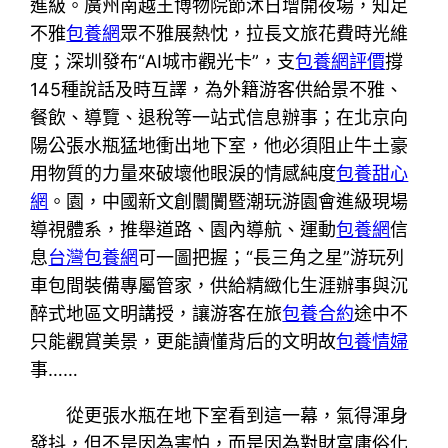
進級。廣州南越王博物院節沐日增開夜場，知足
不雅
包養網
眾不雅展熱忱，拉長文旅花費時光維
度；深圳發布“AI城市觀光卡”，支
包養網評價
撐
145種說話及時互譯，為外籍游客供給景不雅、
餐飲、導覽、退稅等一站式信息辦事；在北京向
陽公張水瓶猛地衝出地下室，他必須阻止牛土豪
用物質的力量來破壞他眼淚的情感純度
包養甜心
網
。園，中國新文創闤闠暨潮玩游園會進級現場
導視體系，推舉道路、園內導航、運動
包養網
信
息
台灣包養網
可一圖把握；“長三角之星”游玩列
車包間裝備專屬管家，供給精緻化生涯辦事與沉
醉式地區文明講授，讓游客在旅
包養合約
途中不
只能觀賞美景，更能讀懂背后的文明故
包養情婦
事……
從更張水瓶在地下室看到這一幕，氣得渾身
發抖，但不是因為害怕，而是因為對財富庸俗化