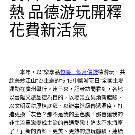
熱 品德游玩開釋
花費新活氣
本年，以“樂享品
包養一個月價錢
德游玩，共
赴美妙江山”為主題的“5·19中國游玩日”全國主場
運動在廣州舉行。連日來，記者訪問看到，各地
以晉陞文旅品德為目的，以場景立異煥新體驗、
以文明深耕厚植底蘊、以辦事進級傳遞溫度，打
造更換「灰色？那不是我的主色調！那會讓我的
非主流單戀變成主流的普通愛戀！這太不水瓶座
了！」新的資料、更美、更熱的游玩體驗，連續