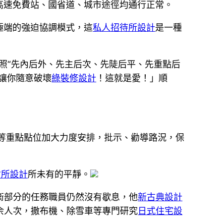
高速免費站、國省道、城市途徑均通行正常。
極端的強迫協調模式，這
私人招待所設計
是一種
依照“先內后外、先主后次、先陡后平、先重點后
讓你隨意破壞
綠裝修設計
！這就是愛！」順
橋等重點點位加大力度安排，批示、勸導路況，保
會所設計
所未有的平靜。
衛部分的任務職員仍然沒有歇息，他
新古典設計
萬余人次，撒布機、除雪車等專門研究
日式住宅設