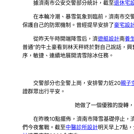
據濟南市公安交警部分統計，截至
退休宅
在本輪冷潮、暴雪氣象到臨前，濟南市交
保護自己的防禦機制。曾經提早安排了
豪宅設
從昨天午時開端降雪后，濟
遊艇設計
南
養
普通”的牛土豪看到林天秤終於對自己說話，
序，敏捷、連續地展開清雪除冰任務。
交警部分也全警上崗，安排警力近20
親子
證群眾出行平安。
她做了一個優雅的旋轉，
在昨晚10點擺佈，濟南市降雪基礎停止，
們今夜奮戰。截至
中醫診所設計
明天早上7點，