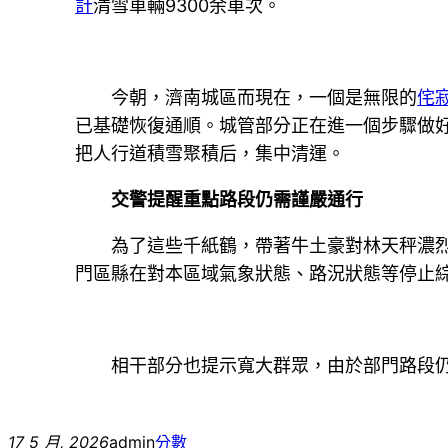
計
清雪車輛9300余車次。
今朝，濟南城區而現在，一個是無限的
侘
已基礎恢復通順。城管部分正在進一個步驟做
把人行道積雪聚積后，集中清運。
交警提醒重點路段仍需謹嚴通行
為了這些千紙鶴，帶著牛土豪對林天秤濃
門區縣在對本區域氣象狀態、路況狀態等停止
相干部分也提示寬大群眾，由於部門路段
17 5 月, 2026
admin
分數