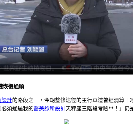
礎恢復通順
內設計
的路段之一，今朝整條途徑的主行車道曾經清算干
們必須通過我的
醫美診所設計
天秤座三階段考驗**！」仍