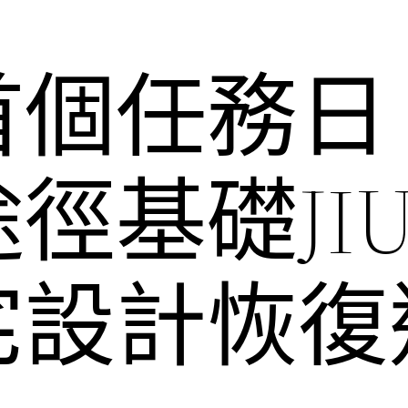
個任務日
徑基礎JIU
宅設計恢復