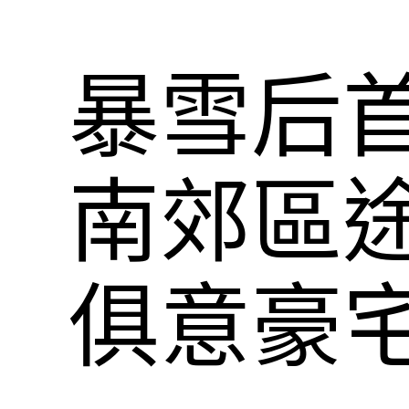
暴雪后首
南郊區途
俱意豪