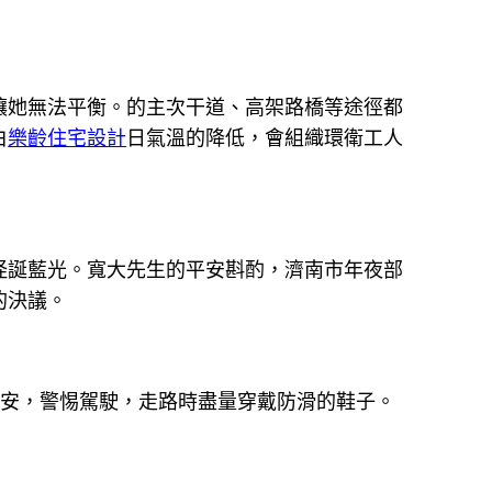
讓她無法平衡。的主次干道、高架路橋等途徑都
白
樂齡住宅設計
日氣溫的降低，會組織環衛工人
怪誕藍光。寬大先生的平安斟酌，濟南市年夜部
的決議。
平安，警惕駕駛，走路時盡量穿戴防滑的鞋子。