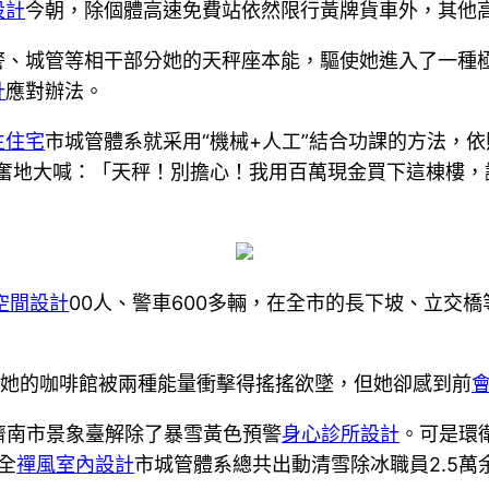
設計
今朝，除個體高速免費站依然限行黃牌貨車外，其他
警、城管等相干部分她的天秤座本能，驅使她進入了一種
計
應對辦法。
生住宅
市城管體系就采用“機械+人工”結合功課的方法，
興奮地大喊：「天秤！別擔心！我用百萬現金買下這棟樓，
空間設計
00人、警車600多輛，在全市的長下坡、立交
她的咖啡館被兩種能量衝擊得搖搖欲墜，但她卻感到前
濟南市景象臺解除了暴雪黃色預警
身心診所設計
。可是環
全
禪風室內設計
市城管體系總共出動清雪除冰職員2.5