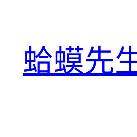
跳
至
主
要
內
蛤蟆先
容