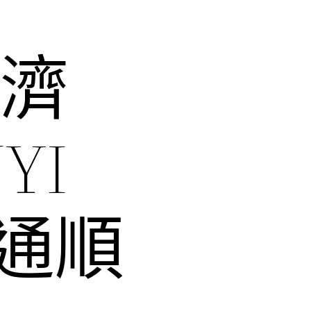
 濟
YI
通順