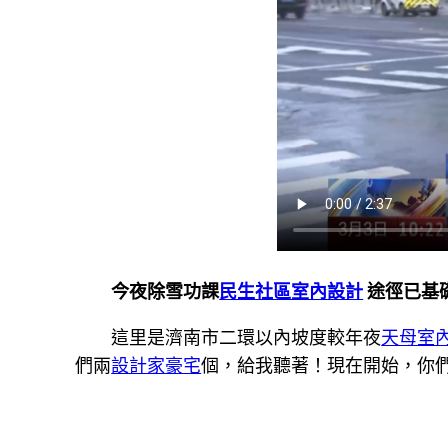
今夜除雪功課
民生社區室內設計
途徑已基
這里是濟南市二環以內坡度較年夜
天母室
們兩
設計家豪宅
個，給我聽著！現在開始，你