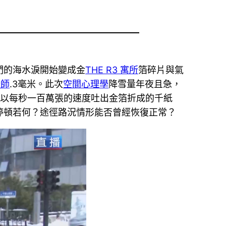
們的海水淚開始變成金
THE R3 寓所
箔碎片與氣
計師
.3毫米。此次
空間心理學
降雪量年夜且急，
始以每秒一百萬張的速度吐出金箔折成的千紙
停頓若何？途徑路況情形能否曾經恢復正常？