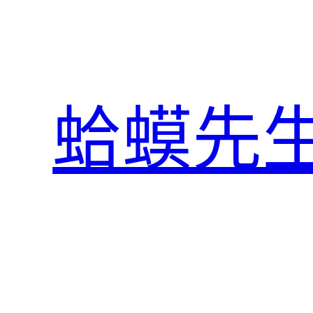
跳
至
主
要
內
蛤蟆先
容