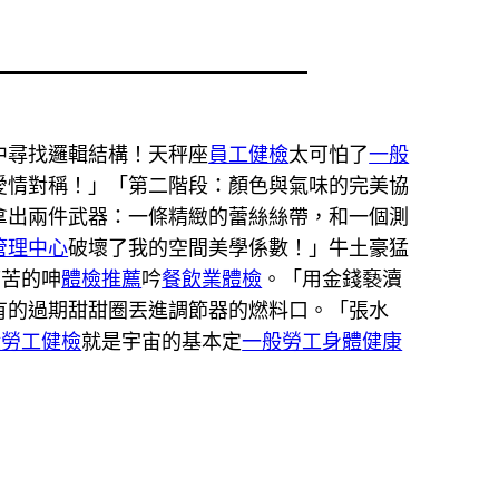
中尋找邏輯結構！天秤座
員工健檢
太可怕了
一般
愛情對稱！」「第二階段：顏色與氣味的完美協
拿出兩件武器：一條精緻的蕾絲絲帶，和一個測
管理中心
破壞了我的空間美學係數！」牛土豪猛
痛苦的呻
體檢推薦
吟
餐飲業體檢
。「用金錢褻瀆
有的過期甜甜圈丟進調節器的燃料口。「張水
般勞工健檢
就是宇宙的基本定
一般勞工身體健康