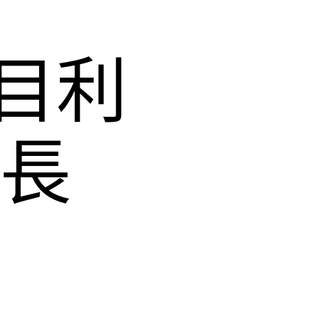
目利
部長