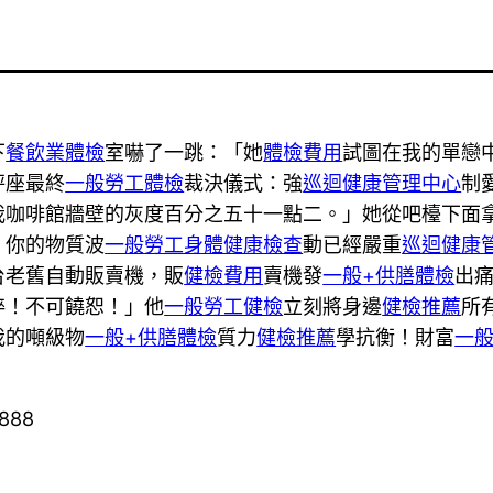
下
餐飲業體檢
室嚇了一跳：「她
體檢費用
試圖在我的單戀
秤座最終
一般勞工體檢
裁決儀式：強
巡迴健康管理中心
制
我咖啡館牆壁的灰度百分之五十一點二。」她從吧檯下面
！你的物質波
一般勞工身體健康檢查
動已經嚴重
巡迴健康
台老舊自動販賣機，販
健檢費用
賣機發
一般+供膳體檢
出
粹！不可饒恕！」他
一般勞工健檢
立刻將身邊
健檢推薦
所
我的噸級物
一般+供膳體檢
質力
健檢推薦
學抗衡！財富
一
9888