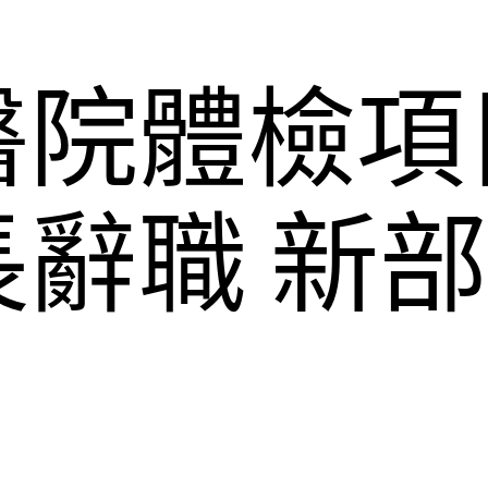
醫院體檢項
辭職 新