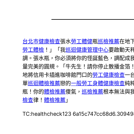
台北巿健康檢查
張水
勞工體健
瓶
巡檢推薦
在地
勞工體檢
！」「我
巡迴健康管理中心
要啟動天
調。張水瓶，你必須將你的怪誕藍色，調配成
量完美的圓規。「牛先生！請你停止散播金箔
地將信用卡插進咖啡館門口的
勞工健康檢查
一
單
巡迴體檢推薦
戀的
一般勞工身體健康檢查
純
瓶！你的
體檢推薦
傻氣，
巡檢推薦
根本無法與
檢查
律！
體檢推薦
」
TC:healthcheck123 6a15c747cc68d6.3094