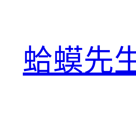
跳
至
主
要
內
蛤蟆先
容