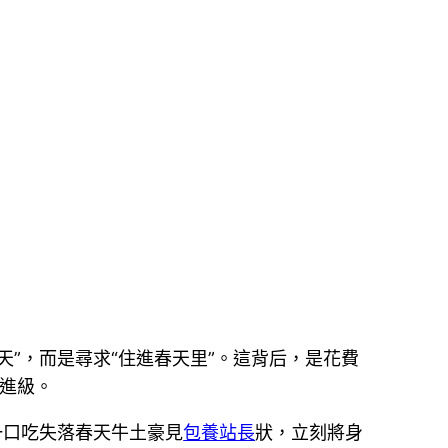
天”，而是尋求“住進春天里”。這背后，是花費
的進級。
一口吃失落春天牛土豪見
包養站長
狀，立刻將身