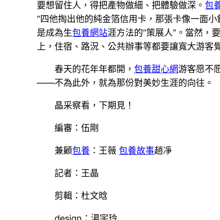
要想留住人，得把產物做細、把體驗做深。
包
“四他掏出他的純金箔信用卡，那張卡像一面小
是成為生
包養網站
涯方法的“策展人”。當然，
上，住宿、路況、公共辦事等都要讓寬大游客
春天的花年年都開，
包養甜心網
游客愿不
——不為此外，就為那份對美妙生涯的向往。
晶采察看，下期見！
編審：伍剛
兼顧
包養
：王薇
包養故事
趙凈
記者：王晶
剪輯：杜文晗
design：湯宇玲