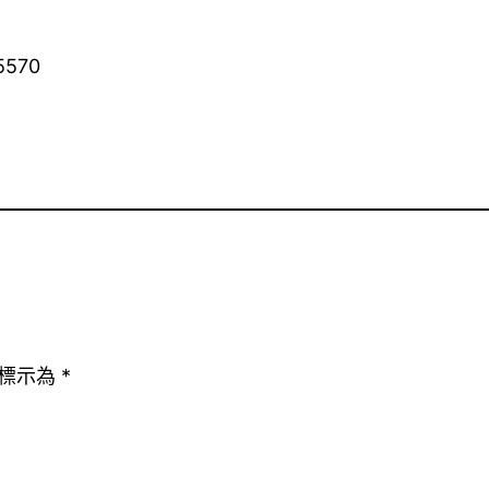
5570
標示為
*