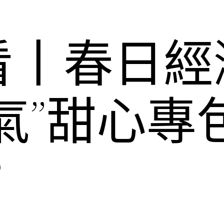
看丨春日經
氣”甜心專
？