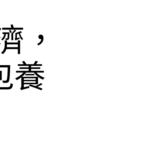
濟，
包養