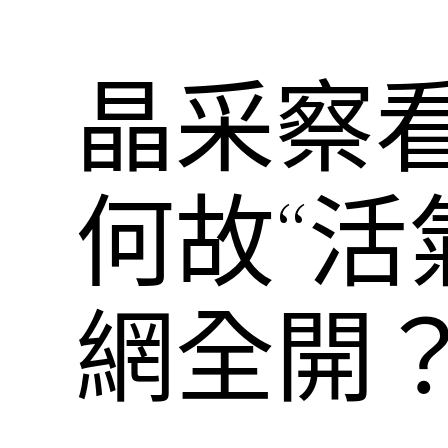
晶采察
何故“活
網全開