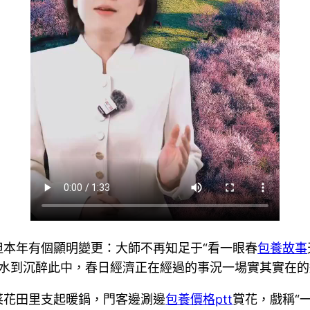
本年有個顯明變更：大師不再知足于“看一眼春
包養故事
蜓點水到沉醉此中，春日經濟正在經過的事況一場實其實在
菜花田里支起暖鍋，門客邊涮邊
包養價格ptt
賞花，戲稱“