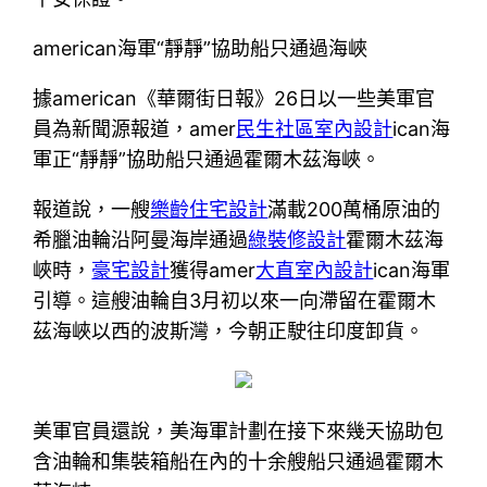
american海軍“靜靜”協助船只通過海峽
據american《華爾街日報》26日以一些美軍官
員為新聞源報道，amer
民生社區室內設計
ican海
軍正“靜靜”協助船只通過霍爾木茲海峽。
報道說，一艘
樂齡住宅設計
滿載200萬桶原油的
希臘油輪沿阿曼海岸通過
綠裝修設計
霍爾木茲海
峽時，
豪宅設計
獲得amer
大直室內設計
ican海軍
引導。這艘油輪自3月初以來一向滯留在霍爾木
茲海峽以西的波斯灣，今朝正駛往印度卸貨。
美軍官員還說，美海軍計劃在接下來幾天協助包
含油輪和集裝箱船在內的十余艘船只通過霍爾木