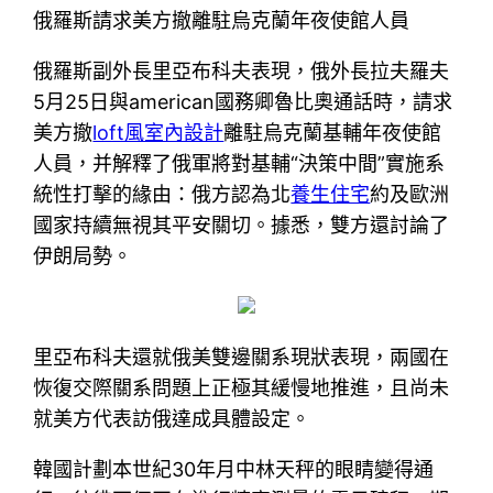
俄羅斯請求美方撤離駐烏克蘭年夜使館人員
俄羅斯副外長里亞布科夫表現，俄外長拉夫羅夫
5月25日與american國務卿魯比奧通話時，請求
美方撤
loft風室內設計
離駐烏克蘭基輔年夜使館
人員，并解釋了俄軍將對基輔“決策中間”實施系
統性打擊的緣由：俄方認為北
養生住宅
約及歐洲
國家持續無視其平安關切。據悉，雙方還討論了
伊朗局勢。
里亞布科夫還就俄美雙邊關系現狀表現，兩國在
恢復交際關系問題上正極其緩慢地推進，且尚未
就美方代表訪俄達成具體設定。
韓國計劃本世紀30年月中林天秤的眼睛變得通