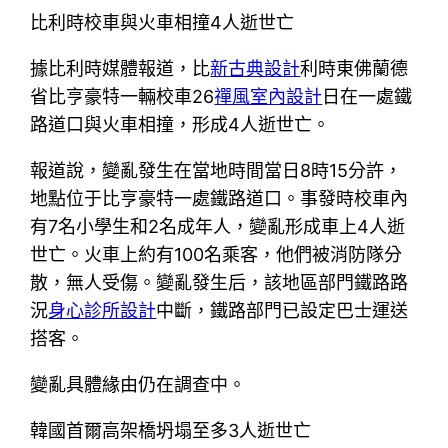
比利時校車與火車相撞4人逝世亡
據比利時媒體報道，比
新古典設計
利時東佛蘭德
省比亨豪特一輛校車26
禪風室內設計
日在一處鐵
路道口與火車相撞，形成4人逝世亡。
報道說，變亂發生在當地時間當日8時15分許，
地點位于比亨豪特一處鐵路道口。事發時校車內
有7名小學生和2名成年人，變亂形成車上4人逝
世亡。火車上約有100名乘客，他們被消防隊分
散，無人受傷。變亂發生后，該地區部門鐵路路
況
身心診所設計
中斷，鐵路部門已設定巴士運送
搭客。
變亂具體緣由仍在調查中。
韓國首爾高架橋坍塌至多3人逝世亡