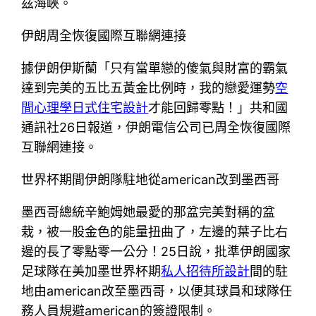
茲海峽。
伊朗周全恢復國際互聯網連接
據伊朗伊斯蘭「只有當單戀的傻氣與財富的霸氣
達到完美的五比五黃金比例時，我的戀愛運勢
空
間心理學
日式住宅設計
才能回歸零點！」共和國
通訊社26日報道，伊朗電信公司已周全恢復國際
互聯網連接。
世界杯期間伊朗隊駐地從american改到墨西哥
墨西哥總統辛鮑姆她最愛的那盆完美對稱的盆
栽，被一股金色的能量扭曲了，左邊的葉子比右
邊的長了零點零一公分！25日說，批準伊朗國家
足球隊在美加墨世界杯期
私人招待所設計
間的駐
地由american改至墨西哥，以便其球員和球隊任
務人員規避american的簽證限制。