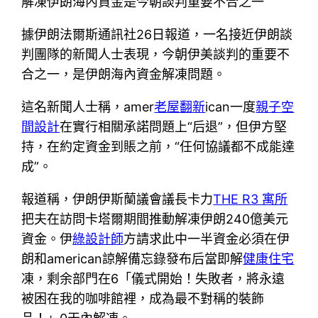
解凍伊朗海內資金是今朝談判重要不合之一
據伊朗法爾斯通訊社26日報道，一名接近伊朗談
判團隊的新聞人士表現，今朝伊美談判的重要不
合之一，是伊朗海內資金解凍問題。
這名新聞人士稱，amer
老屋翻新
ican一度
親子空
間設計
在實行相關承諾問題上“后退”，但伊方堅
持，在約定資金到賬之前，“任何協議都不成能達
成”。
報道稱，伊朗伊斯蘭議會議長卡力
THE R3 寓所
把夫在訪問卡塔爾期間推動解凍伊朗240億美元
資金。伊
綠設計師
方請求此中一半資金必須在伊
朗和american諒解備忘錄發布后當即解
健康住宅
凍，剩余部門在6「儀式開始！失敗者，將永遠
被困在我的咖啡館裡，成為最不對稱的裝飾