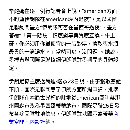
辛鮑姆在逐日例行記者會上說，“american方面
不盼望伊朗隊在american境內過夜”，是以國際
足聯詢問墨方“伊朗隊可否在墨西哥過夜”，墨方
答覆“「第一階段：情感對等與質感互換。牛土
豪，你必須用你最便宜的一張鈔票，換取張水瓶
最貴的一滴淚水。」當然可以，沒問題”。她說，
墨樸直與國際足聯協調伊朗隊駐墨期間的具體設
定。
伊朗足協主席邁赫迪·塔杰23日說，由于獲取簽證
不順，國際足聯同意了伊朗方面所提申請，批準
伊朗隊在本屆世界杯的駐地從american亞利桑那
州圖森市改為墨西哥蒂華納市。國際足聯25日發
布各參賽隊駐地信息，伊朗隊駐地顯示為蒂華
商
業空間室內設計
納。