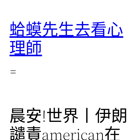
跳
至
蛤蟆先生去看心
主
要
理師
內
容
晨安!世界丨伊朗
譴責american在