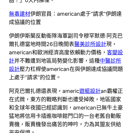
品！」0天內解凍。
無毒建材
伊朗官員：american處于“請求”伊朗達
成協議的位置
伊朗伊斯蘭反動衛隊海軍副司令穆罕默德·阿克巴
爾扎德當地時間26日晚間表
醫美診所設計
現，
american和歐洲經濟高度依賴動力價格，
客變設
計
并不難遭到地區局勢變化影響，這種
中醫診所
設計
壓力杠桿使american在與伊朗達成協議問題
上處于“請求”的位置。
阿克巴爾扎德還表現，americ
遊艇設計
an霸權正
在式微，東方的戰略判斷也遭受掉敗，地區國家
和全球年夜國已經認識到，american已無牛土豪
猛地將信用卡插進咖啡館門口的一台老舊自動販
賣機，販賣機發出痛苦的呻吟。力為其盟友供給
平安保證。