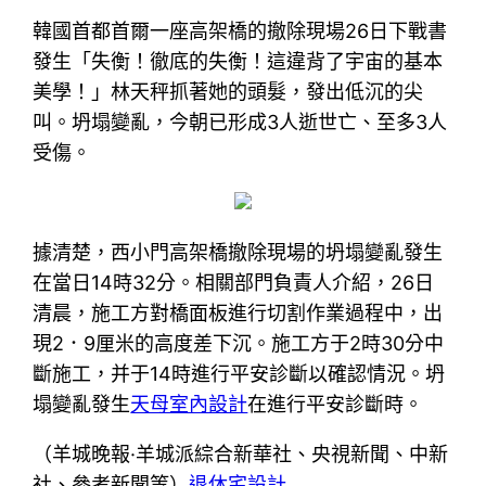
韓國首都首爾一座高架橋的撤除現場26日下戰書
發生「失衡！徹底的失衡！這違背了宇宙的基本
美學！」林天秤抓著她的頭髮，發出低沉的尖
叫。坍塌變亂，今朝已形成3人逝世亡、至多3人
受傷。
據清楚，西小門高架橋撤除現場的坍塌變亂發生
在當日14時32分。相關部門負責人介紹，26日
清晨，施工方對橋面板進行切割作業過程中，出
現2．9厘米的高度差下沉。施工方于2時30分中
斷施工，并于14時進行平安診斷以確認情況。坍
塌變亂發生
天母室內設計
在進行平安診斷時。
（羊城晚報·羊城派綜合新華社、央視新聞、中新
社、參考新聞等）
退休宅設計