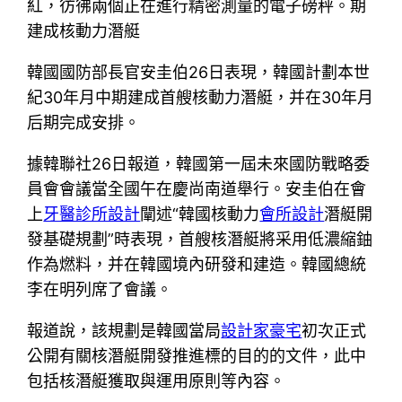
紅，彷彿兩個正在進行精密測量的電子磅秤。期
建成核動力潛艇
韓國國防部長官安圭伯26日表現，韓國計劃本世
紀30年月中期建成首艘核動力潛艇，并在30年月
后期完成安排。
據韓聯社26日報道，韓國第一屆未來國防戰略委
員會會議當全國午在慶尚南道舉行。安圭伯在會
上
牙醫診所設計
闡述“韓國核動力
會所設計
潛艇開
發基礎規劃”時表現，首艘核潛艇將采用低濃縮鈾
作為燃料，并在韓國境內研發和建造。韓國總統
李在明列席了會議。
報道說，該規劃是韓國當局
設計家豪宅
初次正式
公開有關核潛艇開發推進標的目的的文件，此中
包括核潛艇獲取與運用原則等內容。