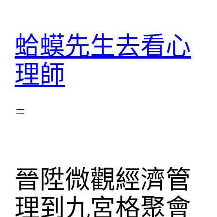
跳
至
蛤蟆先生去看心
主
要
理師
內
容
晉陞微觀經濟管
理到九宮格聚會