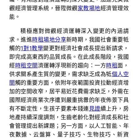
觀經濟管理系統，晉陞微觀
家教場地
經濟管理效
能。
積極應對微觀經濟運轉深入變更的內涵請
求。進進
時租場地
分享
新時期，我國社會重要牴
觸的
1對1教學
變更對經濟社會成長提出新請求，
即完成高東西的品質成長。在此成長階段，我國
經
時租空間
濟運轉浮現新的趨向：一方
時租
面，
供求關系產生質的變更，需求缺乏成為牴
個人空
間
觸的重要方面，依附年夜範圍投資拉動經濟增
加的空間收窄，居平易近花費需求缺乏，外需在
國際經濟商業次序遭到嚴重挑釁的年夜佈景下具
有不斷定性，生孩子要素本錢連
見證
續上升，房
地產持續深度調劑，生齒老齡化對經濟成長和社
會管理提出新課題；另一方面，以人工智能、年
夜數據、云盤算、量子技巧、生物技巧、新資