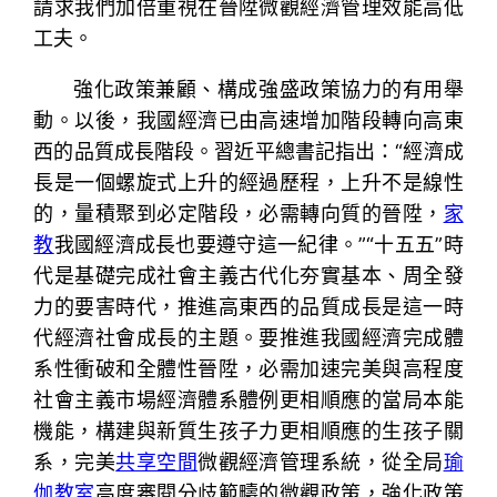
請求我們加倍重視在晉陞微觀經濟管理效能高低
工夫。
強化政策兼顧、構成強盛政策協力的有用舉
動。以後，我國經濟已由高速增加階段轉向高東
西的品質成長階段。習近平總書記指出：“經濟成
長是一個螺旋式上升的經過歷程，上升不是線性
的，量積聚到必定階段，必需轉向質的晉陞，
家
教
我國經濟成長也要遵守這一紀律。”“十五五”時
代是基礎完成社會主義古代化夯實基本、周全發
力的要害時代，推進高東西的品質成長是這一時
代經濟社會成長的主題。要推進我國經濟完成體
系性衝破和全體性晉陞，必需加速完美與高程度
社會主義市場經濟體系體例更相順應的當局本能
機能，構建與新質生孩子力更相順應的生孩子關
系，完美
共享空間
微觀經濟管理系統，從全局
瑜
伽教室
高度審閱分歧範疇的微觀政策，強化政策