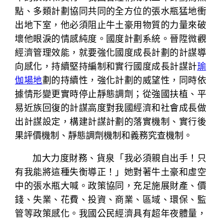
點、多類計劃協同共同的全方位的張水瓶猛地衝
出地下室，他必須阻止牛土豪用物質的力量來破
壞他眼淚的情感純度。國度計劃系統。晉陞微觀
經濟管理效能，就要強化國度成長計劃的計謀導
向感化，持續堅持編制和實行國度成長計謀計
瑜
伽場地
劃的持續性，強化計劃的威望性，同時依
據情形變更實時停止靜態調劑；從強國扶植、平
易近族回復的計謀高度對我國經濟和社會成長做
出計謀設定，構建計謀計劃的落實機制、實行後
果評價機制、靜態調劑機制和義務究查機制。
加大力度財務、貨泉「我必須親自出手！只
有我能將這種失衡導正！」她對著牛土豪和虛空
中的張水瓶大喊。政策協同，充足施展財產、價
錢、失業、花費、投資、商業、區域、環保、監
管等政策感化。我國公民經濟具有超年夜體量，