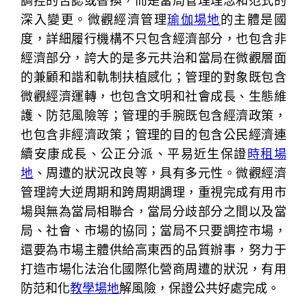
調控的否認或替換，而是當局管理理念和范式的
深入變更。微觀經濟管理
瑜伽場地
的主體是國
度，詳細履行機構不只包含經濟部分，也包含非
經濟部分，誇大的是多元共治和當局在微觀層面
的兼顧和諧和軌制扶植感化；管理的對象既包含
微觀經濟運轉，也包含文明和社會成長、生態維
護、防范風險等；管理的手腕既包含經濟政策，
也包含非經濟政策；管理的目的包含公民經濟連
續安康成長、公正分派、平易近生保證
時租場
地
、周遭的狀況改良等，具有多元性。微觀經濟
管理誇大逆周期和跨周期調理，重視完成有用市
場與無為當局相聯合，當局分歧部分之間以及當
局、社會、市場的協同；當局不只要調控市場，
還要為市場主體供給高東西的品質辦事，努力于
打造市場化法治化國際化營商周遭的狀況，有用
防范和化
教學場地
解風險，保證公共好處完成。