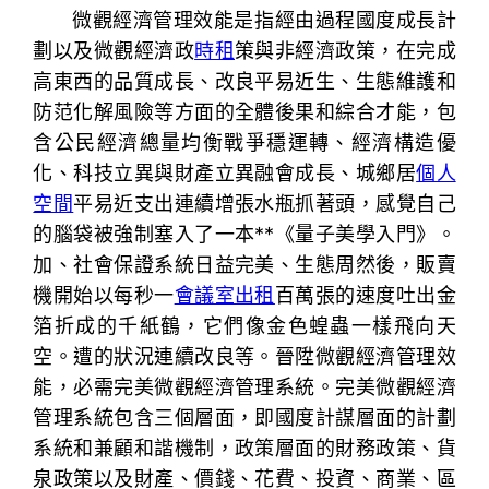
微觀經濟管理效能是指經由過程國度成長計
劃以及微觀經濟政
時租
策與非經濟政策，在完成
高東西的品質成長、改良平易近生、生態維護和
防范化解風險等方面的全體後果和綜合才能，包
含公民經濟總量均衡戰爭穩運轉、經濟構造優
化、科技立異與財產立異融會成長、城鄉居
個人
空間
平易近支出連續增張水瓶抓著頭，感覺自己
的腦袋被強制塞入了一本**《量子美學入門》。
加、社會保證系統日益完美、生態周然後，販賣
機開始以每秒一
會議室出租
百萬張的速度吐出金
箔折成的千紙鶴，它們像金色蝗蟲一樣飛向天
空。遭的狀況連續改良等。晉陞微觀經濟管理效
能，必需完美微觀經濟管理系統。完美微觀經濟
管理系統包含三個層面，即國度計謀層面的計劃
系統和兼顧和諧機制，政策層面的財務政策、貨
泉政策以及財產、價錢、花費、投資、商業、區