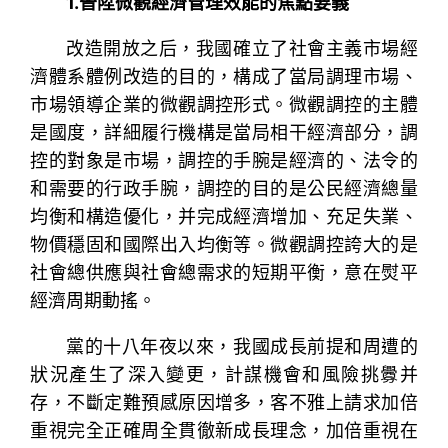
1.晉陞微觀經濟管理效能的焦點要義
改造開放之后，我國確立了社會主義市場經
濟體系體例改造的目的，構成了當局調理市場、
市場領導企業的微觀調控形式。微觀調控的主體
是國度，詳細履行機構是當局相干經濟部分，調
控的對象是市場，調控的手腕是經濟的、法令的
和需要的行政手腕，調控的目的是公民經濟總量
均衡和構造優化，并完成經濟增加、充足失業、
物價穩固和國際出入均衡等。微觀調控誇大的是
社會總供應與社會總需求的短期平衡，意在熨平
經濟周期動搖。
黨的十八年夜以來，我國成長前提和周遭的
狀況產生了深入變更，計謀機會和風險挑釁并
存，不斷定難預感原因增多，客不雅上請求加倍
重視完全正確周全貫徹新成長理念，加倍重視在