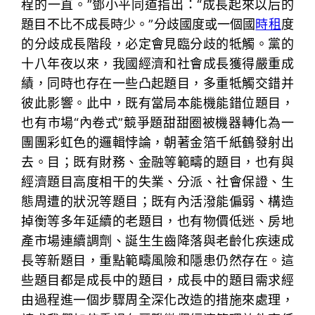
程的一直。”鄧小平同道指出：“成長起來以后的
題目不比不成長時少。”分歧國度或一個國
時租
度
的分歧成長階段，必定會見臨分歧的牴觸。黨的
十八年夜以來，我國經濟和社會成長獲得嚴重成
績，同時也存在一些凸起題目，多重牴觸交錯并
彼此影響。此中，既有當局本能機能錯位題目，
也有市場“內卷式”競爭題甜甜圈被機器轉化為一
團團彩虹色的邏輯悖論，朝著金箔千紙鶴發射出
去。目；既有財務、金融等範疇的題目，也有與
經濟題目高度相干的失業、分派、社會保證、生
態周遭的狀況等題目；既有內活潑能偏弱、構造
掉衡等多年延續的老題目，也有物價低迷、房地
產市場連續調劑、誕生生齒降落與老齡化疾速成
長等新題目，重點範疇風險和隱患仍然存在。這
些題目都是成長中的題目，成長中的題目需求經
由過程進一個步驟周全深化改造的措施來處理，