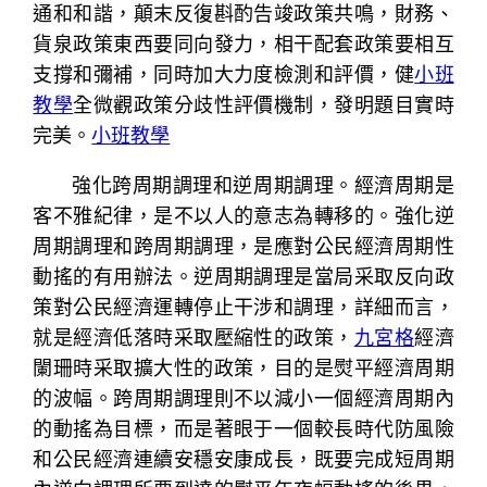
通和和諧，顛末反復斟酌告竣政策共鳴，財務、
貨泉政策東西要同向發力，相干配套政策要相互
支撐和彌補，同時加大力度檢測和評價，健
小班
教學
全微觀政策分歧性評價機制，發明題目實時
完美。
小班教學
強化跨周期調理和逆周期調理。經濟周期是
客不雅紀律，是不以人的意志為轉移的。強化逆
周期調理和跨周期調理，是應對公民經濟周期性
動搖的有用辦法。逆周期調理是當局采取反向政
策對公民經濟運轉停止干涉和調理，詳細而言，
就是經濟低落時采取壓縮性的政策，
九宮格
經濟
闌珊時采取擴大性的政策，目的是熨平經濟周期
的波幅。跨周期調理則不以減小一個經濟周期內
的動搖為目標，而是著眼于一個較長時代防風險
和公民經濟連續安穩安康成長，既要完成短周期