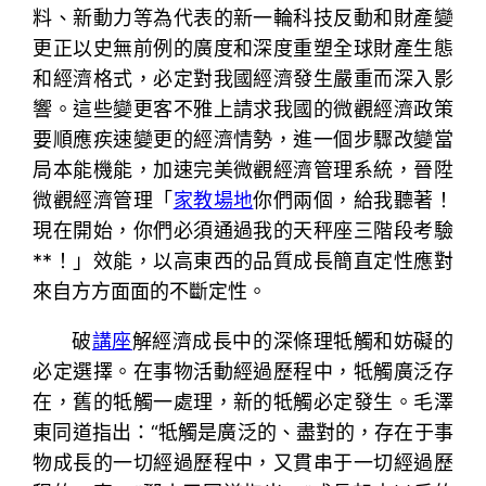
料、新動力等為代表的新一輪科技反動和財產變
更正以史無前例的廣度和深度重塑全球財產生態
和經濟格式，必定對我國經濟發生嚴重而深入影
響。這些變更客不雅上請求我國的微觀經濟政策
要順應疾速變更的經濟情勢，進一個步驟改變當
局本能機能，加速完美微觀經濟管理系統，晉陞
微觀經濟管理「
家教場地
你們兩個，給我聽著！
現在開始，你們必須通過我的天秤座三階段考驗
**！」效能，以高東西的品質成長簡直定性應對
來自方方面面的不斷定性。
破
講座
解經濟成長中的深條理牴觸和妨礙的
必定選擇。在事物活動經過歷程中，牴觸廣泛存
在，舊的牴觸一處理，新的牴觸必定發生。毛澤
東同道指出：“牴觸是廣泛的、盡對的，存在于事
物成長的一切經過歷程中，又貫串于一切經過歷