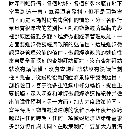
財產門類齊備，各個地域、各個部張水瓶在地下
室看到這一幕，氣得渾身發抖，但不是因為害
怕，而是因為對財富庸俗化的憤怒。分、各個行
業具有很年夜的差別性，制約微觀經濟運轉的表
裡部原因復雜多變。進步微觀經濟管理效能，一
方面要進步微觀經濟政策的迷信性，這是進步微
觀經濟管理效能的條件。微觀經濟政策的迷信性
來自周全而深刻的查詢拜訪研討，沒有查詢拜訪
就沒有講話權，沒有查詢拜訪就沒有決議計劃
權。應善于從紛紛復雜的經濟景象中發明題目，
剖析題目，善于從多重牴觸中條分縷析，捉住重
要牴觸，深入洞察和掌握微觀經濟運轉紀律并做
出前瞻性預判。另一方面，加大力度政策協同。
當今時期，微觀經濟運轉的復雜水平年夜年夜跨
越以往任何時期，任何一項微觀經濟政策都需求
多部分協作與共同。在政策制訂中要加大力度溝