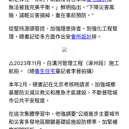
無法被我完美平衡。」鮮明指出，“下降災害風
險，減輕災害損掉，重在事前預防。”
從堅持源頭管控、加強隱患排查，到強化工程管
理，總書記從多方面作出安
會所設計
排。
△2023年11月，白溝河管理工程（涿州段）施工
航拍。（總
養生住宅
臺記者李晉拍攝）
本年2月，總書記在北京考核時請求，加強城鄉
基層防災減災救災和應急才能建設，不斷晉陞城
市公共平安程度。
在這次集體學習中，他強調要“公道進步主要城市
和災害多發地區關鍵基礎設施設防標準，加緊補