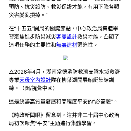
預防、抗災設防、救災保證才能，有用下降各類
災害變亂損掉。”
在“十五五”開局的關鍵節點，中心政治局集體學
習聚焦進步防災減災
客變設計
救災才能，凸顯了
這項任務的主要性和
無毒建材
緊迫性。
△2026年4月，湖南常德消防救濟支隊水域救濟
專業
天母室內設計
隊在柳葉湖開展船艇集結訓
練。（圖/視覺中國）
這是統籌高質量發展和高程度平安的“必答題”。
《時政新聞眼》留意到，這并非二十屆中心政治
局初次聚焦“平安”主題進行集體學習。