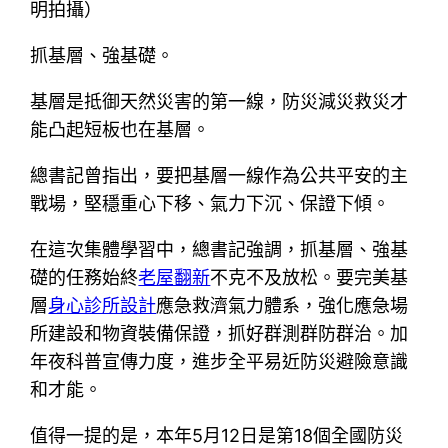
明拍攝）
抓基層、強基礎。
基層是抵御天然災害的第一線，防災減災救災才
能凸起短板也在基層。
總書記曾指出，要把基層一線作為公共平安的主
戰場，堅穩重心下移、氣力下沉、保證下傾。
在這次集體學習中，總書記強調，抓基層、強基
礎的任務始終
老屋翻新
不克不及放松。要完美基
層
身心診所設計
應急救濟氣力體系，強化應急場
所建設和物資裝備保證，抓好群測群防群治。加
年夜科普宣傳力度，進步全平易近防災避險意識
和才能。
值得一提的是，本年5月12日是第18個全國防災