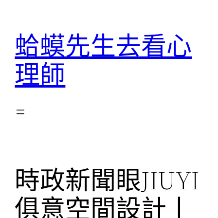
跳
至
蛤蟆先生去看心
主
要
理師
內
容
時政新聞眼JIUYI
俱意空間設計丨