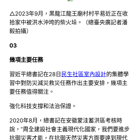
△2023年9月，黑龍江龍王廟村村平易近正在收
拾家中被洪水沖垮的柴火垛。（總臺央廣記者潘
毅拍攝）
03
幾項主要任務
習近平總書記在28日
民生社區室內設計
的集體學
習中對防災減災救災任務作出主要安排，幾項主
要任務值得關注。
強化科技支撐和法治保證。
2020年8月，總書記在安徽蒙洼蓄洪區考核時
說，“周全建設社會主義現代化國家，我們要進步
抗御災害才能，在抗御天然災害方面要達到現代