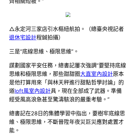
齊相關短板。”
△永定河三家店引水樞紐航拍。（總臺央視記者
退休宅設計
程鋮拍攝）
三是“底線思維、極限思維”。
謀劃國家平安任務，總書記屢次強調“要堅持底線
思維和極限思維，那些甜甜圈
大直室內設計
原本
是他打算用來「與林天秤進行甜點哲學討論」的
道
loft風室內設計
具，現在全部成了武器。準備
經受風高浪急甚至驚濤駭浪的嚴重考驗。”
總書記在28日的集體學習中指出，要樹牢底線思
維、極限思維，不斷晉陞年夜災巨災應對處置才
能。