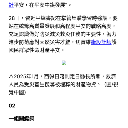
計
平安，在平安中謀發展”。
28日，習近平總書記在掌管集體學習時強調，要
站在統籌高質量發展和高程度平安的戰略高度，
充足認識做好防災減災救災任務的主要性，著力
進步防范應對天然災害才能，切實維
綠設計師
護
國民群眾性命財產平安。
△2025年1月，西躲日喀則定日縣長所鄉，救濟
人員為受災蒼生搜尋被埋葬的財產物資。（圖/視
覺中國）
02
一組關鍵詞