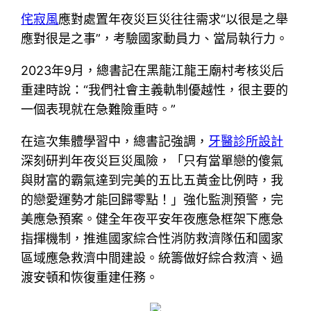
侘寂風
應對處置年夜災巨災往往需求“以很是之舉
應對很是之事”，考驗國家動員力、當局執行力。
2023年9月，總書記在黑龍江龍王廟村考核災后
重建時說：“我們社會主義軌制優越性，很主要的
一個表現就在急難險重時。”
在這次集體學習中，總書記強調，
牙醫診所設計
深刻研判年夜災巨災風險，「只有當單戀的傻氣
與財富的霸氣達到完美的五比五黃金比例時，我
的戀愛運勢才能回歸零點！」強化監測預警，完
美應急預案。健全年夜平安年夜應急框架下應急
指揮機制，推進國家綜合性消防救濟隊伍和國家
區域應急救濟中間建設。統籌做好綜合救濟、過
渡安頓和恢復重建任務。