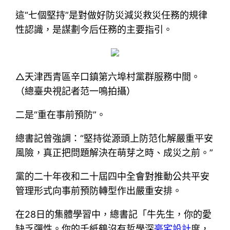
這“七個堅持”是對做好防災減災救災任務的規律
性認識，是謀劃今后任務的主要指引。
△天津西青區辛口鎮第六埠村黨群服務中間。
（總臺央視記者范一鳴拍攝）
二是“重在事前預防”。
總書記曾強調：“堅持從源頭上防范化解嚴重平安
風險，真正把問題解決在萌芽之時、成災之前。”
黨的二十年夜和二十屆四中全會對推動公共平安
管理形式向事前預防轉型作出嚴重安排。
在28日的集體學習中，總書記「牛先生，你的愛
缺乏彈性。你的千紙鶴沒有哲學深
豪宅設計
度，