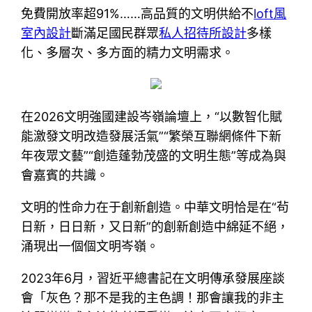
免費開放率超91%……高品質的文明供給不
loft風
室內設計
斷滿足國民群眾
私人招待所設計
多樣
化、多層次、多方面的精力文明需求。
在2026文明強國建設岑嶺論壇上，“以數智化賦
能激發文明改造發展活氣”“繁榮互聯網條件下新
年夜眾文藝”“創造蓬勃茂盛的文明生態”等成為與
會嘉賓的共識。
文明的性命力在于創新創造。中華文明恰是在“茍
日新，日日新，又日新”的創新創造中綿延不絕，
涌現出一個個文明岑嶺。
2023年6月，習近平總書記在文明傳承發展座談
會「灰色？那不是我的主色調！那會讓我的非主