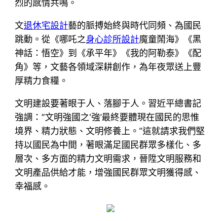
烈的感情共鳴。
文
退休宅設計
藝的脈搏始終與時代同頻、為國民
跳動。從《哪吒之
身心診所設計
魔童鬧海》《黑
神話：悟空》到《承平年》《我的阿勒泰》《配
角》等，文藝各領域深耕創作，為年夜眾送上豐
厚精力食糧。
文明建設要著眼于人、落腳于人。習近平總書記
強調：“文明強國之‘強’最終要體現在國民的思惟
境界、精力狀態、文明修養上。”這就請求我們堅
持以國民為中間，著眼滿足國民群眾多樣化、多
層次、多方面的精力文明需求，晉陞文明服務和
文明產品供給才能，增強國民群眾文明獲得感、
幸福感。