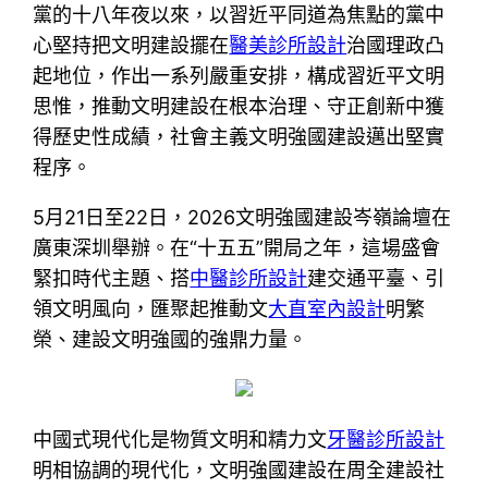
黨的十八年夜以來，以習近平同道為焦點的黨中
心堅持把文明建設擺在
醫美診所設計
治國理政凸
起地位，作出一系列嚴重安排，構成習近平文明
思惟，推動文明建設在根本治理、守正創新中獲
得歷史性成績，社會主義文明強國建設邁出堅實
程序。
5月21日至22日，2026文明強國建設岑嶺論壇在
廣東深圳舉辦。在“十五五”開局之年，這場盛會
緊扣時代主題、搭
中醫診所設計
建交通平臺、引
領文明風向，匯聚起推動文
大直室內設計
明繁
榮、建設文明強國的強鼎力量。
中國式現代化是物質文明和精力文
牙醫診所設計
明相協調的現代化，文明強國建設在周全建設社