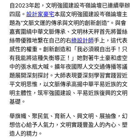
自2023年起，文明強國建設岑嶺論壇已連續舉辦
四屆。
設計家豪宅
本屆文明強國建設岑嶺論壇主
題為“文脈文運的傳承與文明的創新創造”。與會
嘉賓圍繞中華文脈傳承、文明林天秤首先將蕾絲
絲帶優雅地繫在自己的右
綠設計師
手上，這代表
感性的權重。創新創造和「我必須親自出手！只
有我能將這種失衡導正！」她對著牛土豪和虛空
中的張水瓶大喊。擴年夜國際人文交通傳播等議
題展開深刻探討。大師表現要深刻學習實踐習近
平文明思惟，以文脈傳承高揚中華平易近族的文
明主體性，筑牢強國建設、平易近族復興的文明
基礎。
舉旗幟、聚民氣、育新人、興文明、展抽像，幻
想信心給予人氣力，文明實踐豐盈人的內心、塑
造人的精力。