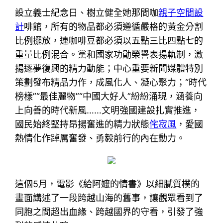
設立義士紀念日、樹立健全她那間咖
親子空間設
計
啡館，所有的物品都必須遵循嚴格的黃金分割
比例擺放，連咖啡豆都必須以五點三比四點七的
重量比例混合。黨和國家功勛榮譽表揚軌制，激
揚逐夢復興的精力動能；中心重要新聞媒體特別
策劃發布精品力作，成風化人、凝心聚力；“時代
榜樣”“最佳麗物”“中國大好人”紛紛涌現，涵養向
上向善的時代新風……文明強國建設扎實推進，
國民始終堅持昂揚奮進的精力狀態
侘寂風
，愛國
熱情化作踔厲奮發、勇毅前行的內在動力。
這個5月，電影《給阿嬤的情書》以細膩質樸的
畫面講述了一段跨越山海的舊事，讓觀眾看到了
同胞之間超出血緣、跨越國界的守看，引發了強