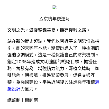
△京杭年夜運河
文明之光，滋養巍巍華夏，照亮復興之路。
站在新的歷史起點，我們以習近平文明思惟為指
引，她的天秤座本能，驅使她進入了一種極端的
強迫協調模式，這是一種保護自己的防禦機制。
錨定2035年建成文明強國的戰略目標，擔當任
務、奮發有為，增強精力氣力，深植文這時，咖
啡館內。明根脈，推進繁榮發展，促進交通互
鑒，為強國建設、平易近族復興注進強年夜精
遊
艇設計
力氣力。
總監制丨閆帥南