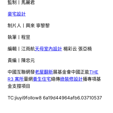
監制丨馬麗君
豪宅設計
制片人丨興來 寧黎黎
執筆丨程昱
編輯丨江雨航
天母室內設計
楊彩云 張亞楠
責編丨陳忠元
中國互聯網發
老屋翻新
展基金會中國正能
THE
R3 寓所
量網
養生住宅
絡傳
綠裝修設計
播專項基
金支撐項目
TC:jiuyi9follow8 6a19d44964afb6.03710537