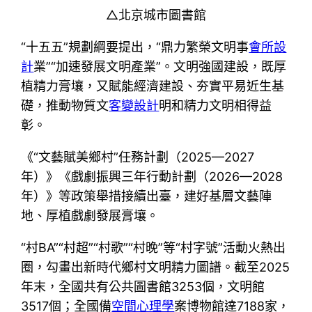
△北京城市圖書館
“十五五”規劃綱要提出，“鼎力繁榮文明事
會所設
計
業”“加速發展文明產業”。文明強國建設，既厚
植精力膏壤，又賦能經濟建設、夯實平易近生基
礎，推動物質文
客變設計
明和精力文明相得益
彰。
《“文藝賦美鄉村”任務計劃（2025—2027
年）》《戲劇振興三年行動計劃（2026—2028
年）》等政策舉措接續出臺，建好基層文藝陣
地、厚植戲劇發展膏壤。
“村BA”“村超”“村歌”“村晚”等“村字號”活動火熱出
圈，勾畫出新時代鄉村文明精力圖譜。截至2025
年末，全國共有公共圖書館3253個，文明館
3517個；全國備
空間心理學
案博物館達7188家，