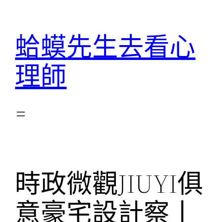
跳
至
蛤蟆先生去看心
主
要
理師
內
容
時政微觀JIUYI俱
意豪宅設計察丨