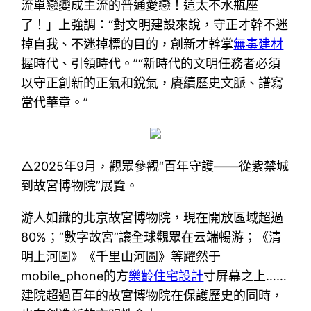
流單戀變成主流的普通愛戀！這太不水瓶座
了！」上強調：“對文明建設來說，守正才幹不迷
掉自我、不迷掉標的目的，創新才幹掌
無毒建材
握時代、引領時代。”“新時代的文明任務者必須
以守正創新的正氣和銳氣，賡續歷史文脈、譜寫
當代華章。”
△2025年9月，觀眾參觀“百年守護——從紫禁城
到故宮博物院”展覽。
游人如織的北京故宮博物院，現在開放區域超過
80%；“數字故宮”讓全球觀眾在云端暢游；《清
明上河圖》《千里山河圖》等躍然于
mobile_phone的方
樂齡住宅設計
寸屏幕之上……
建院超過百年的故宮博物院在保護歷史的同時，