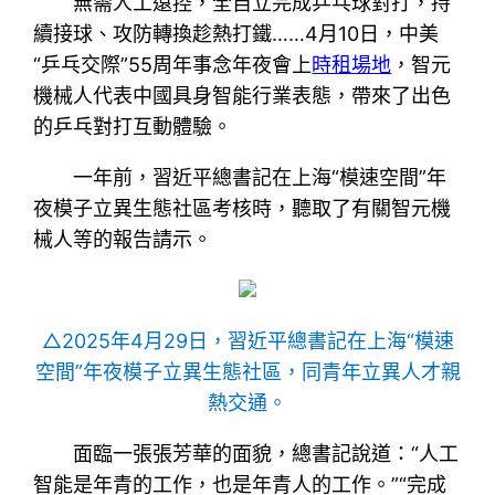
無需人工遠控，全自立完成乒乓球對打，持
續接球、攻防轉換趁熱打鐵……4月10日，中美
“乒乓交際”55周年事念年夜會上
時租場地
，智元
機械人代表中國具身智能行業表態，帶來了出色
的乒乓對打互動體驗。
一年前，習近平總書記在上海“模速空間”年
夜模子立異生態社區考核時，聽取了有關智元機
械人等的報告請示。
△2025年4月29日，習近平總書記在上海“模速
空間”年夜模子立異生態社區，同青年立異人才親
熱交通。
面臨一張張芳華的面貌，總書記說道：“人工
智能是年青的工作，也是年青人的工作。”“完成