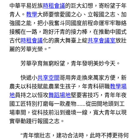
中華平易近族
時租會議
的巨大幻想，寄盼望于年
青人。
教學
大師要懷愛國之心、立報國之志、加
強國之能，把小我奮斗同國度前程命運牢牢聯絡
接觸在一路，跑好汗青的接力棒，在推動中國式
古代
時租會議
化的廣大舞臺上綻
共享會議室
放壯
麗的芳華光榮。”
芳華孕育無窮盼望，青年發明美妙今天。
快遞小
共享空間
哥用奔走換來萬家方便，新
農夫以科技賦能農業生孩子，年青科研職
教學場
地
員持之以恒攻
舞蹈場地
堅要害技巧，青年年夜
國工匠特別打磨每一款產物……從田間地頭到工
場車間，從科技前沿到邊境一線，寬大青年以現
實舉動踐行報國之志。
“青年懷壯志，建功合法時，此時不搏更待何