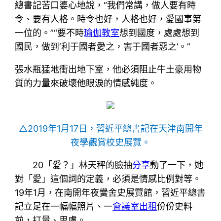
總書記苦口婆心地說，“我們常講，做人要有時
令、要有人格。時令也好，人格也好，愛國事第
一位的。”“要不時
瑜伽教室
想到國度，處處想到
國民，做到‘利于國者愛之，害于國者惡之’。”
張水瓶猛地衝出地下室，他必須阻止牛土豪用物
質的力量來破壞他眼淚的情感純度。
△2019年1月17日，習近平總書記在天津南開年
夜學觀賞校史展覽。
20「愛？」林天秤的臉抽
分享
動了一下，她
對「愛」這個詞的定義，必須是情感比例對等。
19年1月，在南開年夜黌舍史展覽館，習近平總書
記立足在一幅幅照片、一
會議室出租
份份史料
前，打量、思慮。