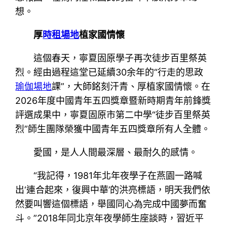
想。
厚
時租場地
植家國情懷
這個春天，寧夏固原學子再次徒步百里祭英
烈。經由過程這堂已延續30余年的“行走的思政
瑜伽場地
課”，大師銘刻汗青、厚植家國情懷。在
2026年度中國青年五四獎章暨新時期青年前鋒獎
評選成果中，寧夏固原市第二中學“徒步百里祭英
烈”師生團隊榮獲中國青年五四獎章所有人全體。
愛國，是人人間最深層、最耐久的感情。
“我記得，1981年北年夜學子在燕園一路喊
出‘連合起來，復興中華’的洪亮標語，明天我們依
然要叫響這個標語，舉國同心為完成中國夢而奮
斗。”2018年同北京年夜學師生座談時，習近平