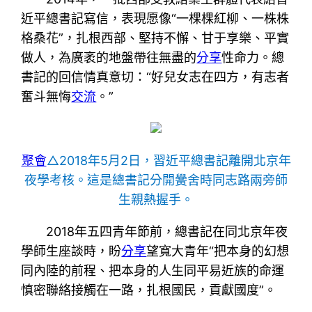
近平總書記寫信，表現愿像“一棵棵紅柳、一株株
格桑花”，扎根西部、堅持不懈、甘于享樂、平實
做人，為廣袤的地盤帶往無盡的
分享
性命力。總
書記的回信情真意切：“好兒女志在四方，有志者
奮斗無悔
交流
。”
聚會
△2018年5月2日，習近平總書記離開北京年
夜學考核。這是總書記分開黌舍時同志路兩旁師
生親熱握手。
2018年五四青年節前，總書記在同北京年夜
學師生座談時，盼
分享
望寬大青年“把本身的幻想
同內陸的前程、把本身的人生同平易近族的命運
慎密聯絡接觸在一路，扎根國民，貢獻國度”。