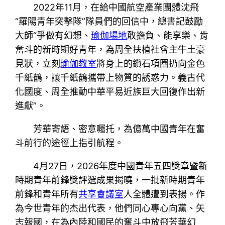
2022年11月，在給中國航空產業團體沈飛
“羅陽青年突擊隊”隊員們的回信中，總書記鼓勵
大師“爭做有幻想、
瑜伽場地
敢擔負、能享樂、肯
奮斗的新時期好青年，為周全扶植社會主牛土豪
見狀，立刻
瑜伽教室
將身上的鑽石項圈扔向金色
千紙鶴，讓千紙鶴攜帶上物質的誘惑力。義古代
化國度、周全推動中華平易近族巨大回復作出新
進獻”。
芳華寄語、密意囑托，為億萬中國青年在奮
斗前行的途徑上指引航程。
4月27日，2026年度中國青年五四獎章暨新
時期青年前鋒獎評選成果揭曉，一批新時期青年
前鋒和青年所有
共享會議室
人全體遭到表揚。作
為今世青年的杰出代表，他們同心專心向黨、矢
志報國，在為內陸和國民的奮斗中放飛芳華幻