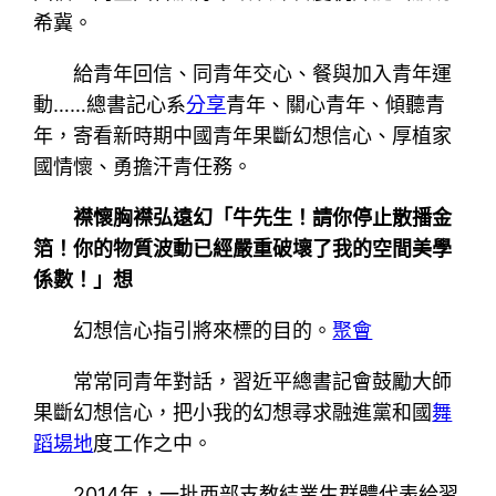
希冀。
給青年回信、同青年交心、餐與加入青年運
動……總書記心系
分享
青年、關心青年、傾聽青
年，寄看新時期中國青年果斷幻想信心、厚植家
國情懷、勇擔汗青任務。
襟懷胸襟弘遠幻「牛先生！請你停止散播金
箔！你的物質波動已經嚴重破壞了我的空間美學
係數！」想
幻想信心指引將來標的目的。
聚會
常常同青年對話，習近平總書記會鼓勵大師
果斷幻想信心，把小我的幻想尋求融進黨和國
舞
蹈場地
度工作之中。
2014年，一批西部支教結業生群體代表給習