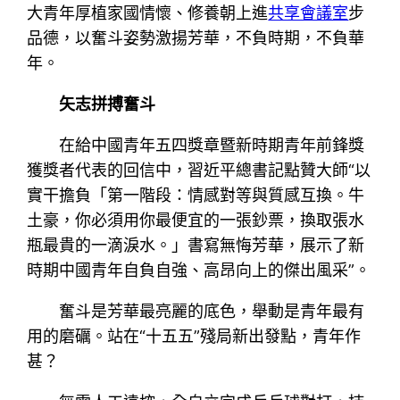
大青年厚植家國情懷、修養朝上進
共享會議室
步
品德，以奮斗姿勢激揚芳華，不負時期，不負華
年。
矢志拼搏奮斗
在給中國青年五四獎章暨新時期青年前鋒獎
獲獎者代表的回信中，習近平總書記點贊大師“以
實干擔負「第一階段：情感對等與質感互換。牛
土豪，你必須用你最便宜的一張鈔票，換取張水
瓶最貴的一滴淚水。」書寫無悔芳華，展示了新
時期中國青年自負自強、高昂向上的傑出風采”。
奮斗是芳華最亮麗的底色，舉動是青年最有
用的磨礪。站在“十五五”殘局新出發點，青年作
甚？