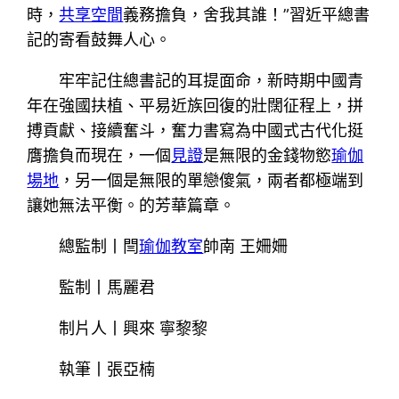
時，
共享空間
義務擔負，舍我其誰！”習近平總書
記的寄看鼓舞人心。
牢牢記住總書記的耳提面命，新時期中國青
年在強國扶植、平易近族回復的壯闊征程上，拼
搏貢獻、接續奮斗，奮力書寫為中國式古代化挺
膺擔負而現在，一個
見證
是無限的金錢物慾
瑜伽
場地
，另一個是無限的單戀傻氣，兩者都極端到
讓她無法平衡。的芳華篇章。
總監制丨閆
瑜伽教室
帥南 王姍姍
監制丨馬麗君
制片人丨興來 寧黎黎
執筆丨張亞楠