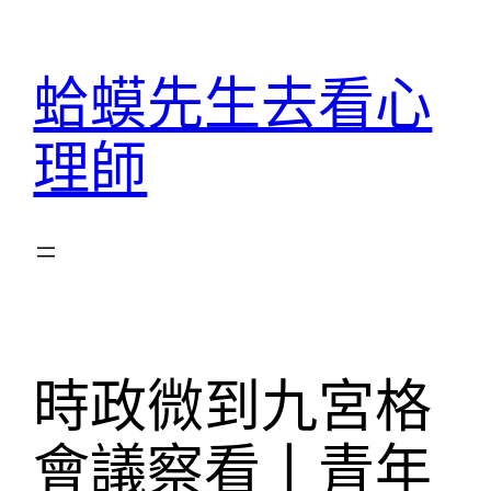
跳
至
蛤蟆先生去看心
主
要
理師
內
容
時政微到九宮格
會議察看丨青年