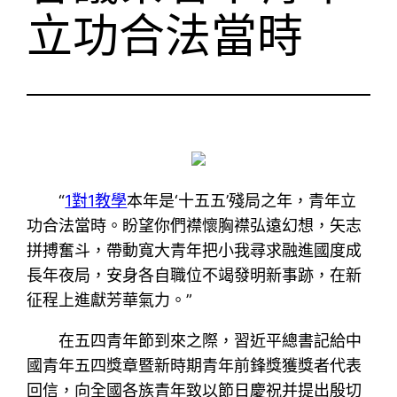
立功合法當時
“
1對1教學
本年是‘十五五’殘局之年，青年立
功合法當時。盼望你們襟懷胸襟弘遠幻想，矢志
拼搏奮斗，帶動寬大青年把小我尋求融進國度成
長年夜局，安身各自職位不竭發明新事跡，在新
征程上進獻芳華氣力。”
在五四青年節到來之際，習近平總書記給中
國青年五四獎章暨新時期青年前鋒獎獲獎者代表
回信，向全國各族青年致以節日慶祝并提出殷切