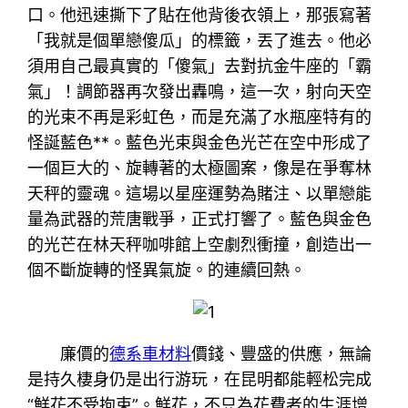
口。他迅速撕下了貼在他背後衣領上，那張寫著
「我就是個單戀傻瓜」的標籤，丟了進去。他必
須用自己最真實的「傻氣」去對抗金牛座的「霸
氣」！調節器再次發出轟鳴，這一次，射向天空
的光束不再是彩虹色，而是充滿了水瓶座特有的
怪誕藍色**。藍色光束與金色光芒在空中形成了
一個巨大的、旋轉著的太極圖案，像是在爭奪林
天秤的靈魂。這場以星座運勢為賭注、以單戀能
量為武器的荒唐戰爭，正式打響了。藍色與金色
的光芒在林天秤咖啡館上空劇烈衝撞，創造出一
個不斷旋轉的怪異氣旋。的連續回熱。
廉價的
德系車材料
價錢、豐盛的供應，無論
是持久棲身仍是出行游玩，在昆明都能輕松完成
“鮮花不受拘束”。鮮花，不只為花費者的生涯增