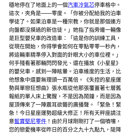
穩地停在了地面上的一個
汽車冷氣芯
停車格中。
這次，夾角是——零度。「你被分配給我的泊車
學徒了。如果泊車是一種宗教，你就是那個連方
向盤都沒摸過的新信徒。」她指了指旁邊一輛像
是巨型嬰兒車的改造車：「這是你的訓練工具，
從現在開始，你得學會如何在零點零零一秒內，
將這輛車精準停入對面的針眼大小的車位裡。」
何手殘看著那輛閃閃發光、還在播放《小星星》
的嬰兒車，感到一陣眩暈。泊車維度的生活，比
他想象中還要無理頭一百萬倍。《失控的星座運
勢與單戀狂想曲》張水瓶從他那張覆蓋著七層舊
報紙的單人床上驚醒，不是因為鬧鐘，而是因為
屋頂傳來了一陣震耳欲聾的廣播聲。「緊急！緊
急！今日星座運勢超級大修正！所有天秤座請注
意
藍寶堅尼零件
！由於月球剛剛打了一個噴嚏，
您的戀愛機率從昨日的百分之九十九點九，陡降