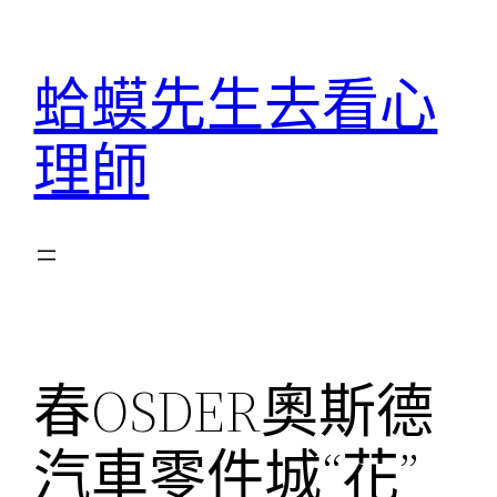
跳
至
蛤蟆先生去看心
主
要
理師
內
容
春OSDER奧斯德
汽車零件城“花”