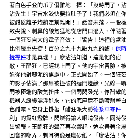
著白色手套的爪子優雅地一揮：「沒時間了，沾
沾先生！宇宙水餃快要拉肚子了！我們必須在你
被醋酸離子炮鎖定前離開！」話音未落，一股極
致尖銳、刺鼻的酸氣猛地從店門口灌入，伴隨著
一個狂妄自大的電子音效：「警告！這裡的醬油
比例嚴重失衡！百分之九十九點九九的醋，
保時
捷零件
才是真理！」廖沾沾知道，這是他的宿
敵，王醋狂，已經找上門了。他的宇宙冒險，被
迫從他對蒜泥的焦慮中，正式開始了。一個狂妄
的影子佔滿了那扇被撞破的牆門邊緣，光線一瞬
間被極端的酸氣扭曲。一個閃閃發光、像醋罐的
機器人緩緩漂浮進來，它的底座還不斷噴射著白
色醋霧。它身上掛著「醋狂派大勝
德系車零件
利」的霓虹燈牌，閃爍得讓人眼睛發疼，同時發
出警報。王醋狂的聲音再次響起，這次帶著金屬
回音的嘲弄，刺耳得像是磨砂紙。「廖沾沾！你