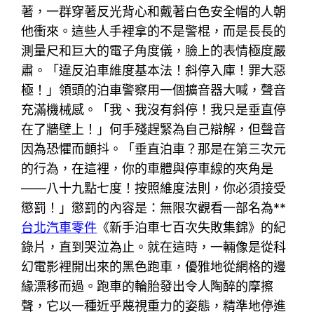
著，一群穿著反光背心和戴著白色安全帽的人朝
他衝來。這些人手裡拿的不是警棍，而是長長的
測量尺和巨大的電子角度儀，臉上的表情極度嚴
肅。「違反泊車維度基本法！斜停入庫！罪大惡
極！」領頭的泊車警察用一個擴音器大喊，聲音
充滿機械感。「我、我沒有斜停！我只是垂直停
在了牆壁上！」何手殘趕緊為自己辯解，但聲音
因為恐懼而顫抖。「垂直泊車？那是在第三次元
的行為，在這裡，你的車體與停車線的夾角是
——八十九點七度！按照維度法則，你必須接受
懲罰！」懲罰的內容是：無限次觀看一部名為**
台北汽車零件
《新手泊車七百次失敗集錦》的紀
錄片，直到哭泣為止。就在這時，一輛像是從科
幻電影裡開出來的黑色跑車，優雅地從網格的邊
緣漂移而過。跑車的輪胎發出令人陶醉的摩擦
聲，它以一種近乎蔑視重力的姿態，精準地停進