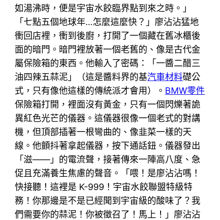
如湯沸時，便是宇宙水餃臨界點到來之時。」
「七點五個地球年…怎麼這麼快？」廖沾沾猛地
衝回店裡，衝到後廚，打開了一個藏在舊冰櫃後
面的暗門。暗門裡放著一個老舊的、像是古代金
屬保險箱的東西。他輸入了密碼：「一醬二醋三
油四辣五蒜泥」（這是醬料界的基
汽車材料
礎公
式，只有像他這樣的傳統派才會用）。
BMW零件
保險箱打開，裡面沒有黃金，只有一個閃爍著詭
異紅色光芒的儀器。這儀器很像一個老式的對講
機，但頂部插著一根彎曲的、像韭菜一樣的天
線。他顫抖著拿起儀器，按下通話鈕。儀器發出
「滋——」的電流聲，接著傳來一陣高八度、急
促且充滿養生焦慮的聲音。「喂！是廖沾沾嗎！
快接聽！這裡是 K-999！宇宙水餃聯盟特級特
務！你那邊是不是已經聞到宇宙級的酸味了？我
們需要你的蒜泥！你被徵召了！馬上！」廖沾沾