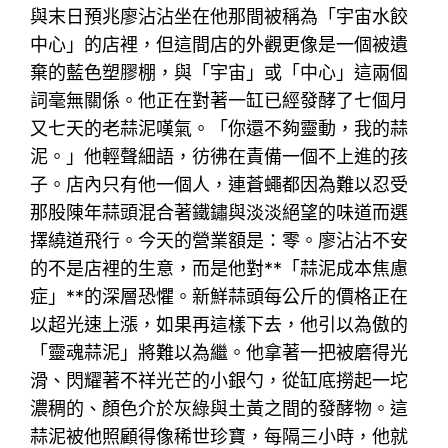
與末日預兆廖沾沾坐在他那間被稱為「宇宙水餃
中心」的店裡，但這間店的外觀更像是一個被遺
棄的藍色塑膠棚，與「宇宙」或「中心」這兩個
詞毫無關係。他正在對著一缸已經發酵了七個月
又七天的老蒜泥嘆氣。「你還不夠靈動，我的蒜
泥。」他輕聲細語，彷彿在責備一個不上進的孩
子。店內只有他一個人，連蒼蠅都因為難以忍受
那股陳年蒜頭混合著鐵鏽與淡淡絕望的味道而選
擇繞道飛行。今天的營業額是：零。廖沾沾不安
的不是店裡的生意，而是他對**「蒜泥成本焦慮
症」**的深層恐懼。新鮮蒜頭每公斤的價格正在
以超光速上漲，如果再這樣下去，他引以為傲的
「靈魂蒜泥」將難以為繼。他拿著一把被磨得光
滑、閃耀著不祥光芒的小銀勺，從缸底撈起一坨
濃稠的、顏色介於灰綠與土黃之間的發酵物。這
蒜泥被他照顧得像稀世珍寶，每隔三小時，他就