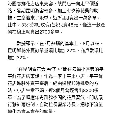
沁園春鮮花店店東先容，該門店一向走平價道
路，暑期昆明游客較多，加上七夕節花費的助
推，生意迎來了淡季，近3個月賣出一萬多單，
此中，33朵的紅玫瑰花束只賣48元，僅這一款產
物在線上就賣出2700多單。
數據顯示，在7月熱銷的基本上，8月以來，
昆明鮮花外賣訂單量環比增加22%，商戶數環比
增加32%。
“在昆明賣花太‘卷’了。”開在云福小區旁的平
平鮮花店店東說，作為一家十平米小店，平平鮮
花店進駐外賣平臺后，經由過程即時批發的方
法，小店生意不竭，近3個月曾經售出8200多
單。為了順應年青群體夜間的花費習氣，門店履
行夥計兩班倒，自動拉長營業時長，把線下流量
轉化為實其實在的銷量。