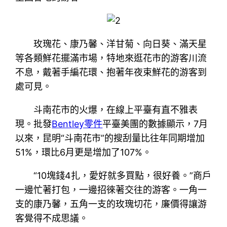
玫瑰花、康乃馨、洋甘菊、向日葵、滿天星
等各類鮮花擺滿市場，特地來逛花市的游客川流
不息，戴著手編花環、抱著年夜束鮮花的游客到
處可見。
斗南花市的火爆，在線上平臺有直不雅表
現。批發
Bentley零件
平臺美團的數據顯示，7月
以來，昆明“斗南花市”的搜刮量比往年同期增加
51%，環比6月更是增加了107%。
“10塊錢4扎，愛好就多買點，很好養。”商戶
一邊忙著打包，一邊招徠著交往的游客。一角一
支的康乃馨，五角一支的玫瑰切花，廉價得讓游
客覺得不成思議。