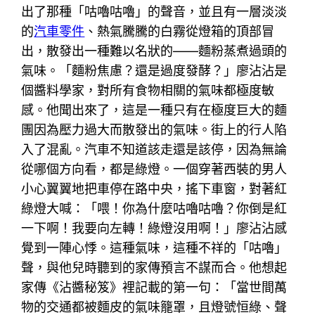
出了那種「咕嚕咕嚕」的聲音，並且有一層淡淡
的
汽車零件
、熱氣騰騰的白霧從燈箱的頂部冒
出，散發出一種難以名狀的——麵粉蒸煮過頭的
氣味。「麵粉焦慮？還是過度發酵？」廖沾沾是
個醬料學家，對所有食物相關的氣味都極度敏
感。他聞出來了，這是一種只有在極度巨大的麵
團因為壓力過大而散發出的氣味。街上的行人陷
入了混亂。汽車不知道該走還是該停，因為無論
從哪個方向看，都是綠燈。一個穿著西裝的男人
小心翼翼地把車停在路中央，搖下車窗，對著紅
綠燈大喊：「喂！你為什麼咕嚕咕嚕？你倒是紅
一下啊！我要向左轉！綠燈沒用啊！」廖沾沾感
覺到一陣心悸。這種氣味，這種不祥的「咕嚕」
聲，與他兒時聽到的家傳預言不謀而合。他想起
家傳《沾醬秘笈》裡記載的第一句：「當世間萬
物的交通都被麵皮的氣味籠罩，且燈號恒綠、聲