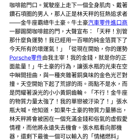
咖啡館門口。駕駛座上走下一個全身肌肉、戴著
鑽石項圈的男人，那人正是林天秤的狂熱追求者
——金牛座霸總牛土豪。牛土豪
汽車零件進口商
一腳踢開咖啡館的門，大聲宣布：「天秤！別管
那什麼負運勢！我已經用一百噸的純金箔買下了
今天所有的壞運氣！」「從現在開始，你的運勢
Porsche零件
由我主宰！我的金錢，就是你的正
面能量！」牛土豪的行為，讓張水瓶的光束在空
中瞬間扭曲，與一種夾雜著銅臭味的金色光芒對
撞。天空開始下起了荒謬的雨。雨點不是水，而
是閃耀著淚光的小小黃銅齒輪。「不行！金牛座
的物質力量太強了！我的單戀被汙染了！」張水
瓶大喊。他知道，如果牛土豪的物質力量勝出，
林天秤將會被困在一個充滿金錢和俗氣的虛假愛
情裡，而他將永遠失去機會。張水瓶看向那機
器，還剩下最後一個可以輸入的「情緒燃料」