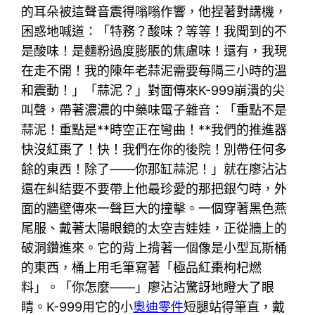
的耳朵被這聲音震得嗡嗡作響，他捏著對講機，
困惑地喊道：「特務？酸味？等等！我聞到的不
是酸味！是麵粉過度膨脹的焦慮味！還有，我現
在走不開！我的陳年老蒜泥需要每隔三小時的溫
和震動！」「蒜泥？」對面傳來K-999崩潰的尖
叫聲，帶著濃濃的中藥味電子雜音：「重點不是
蒜泥！重點是**時空正在彎曲！**我們的推進器
快沒紅棗了！快！我們在你的後院！別帶任何多
餘的東西！除了——你那缸蒜泥！」就在廖沾沾
還在糾結要不要帶上他最珍愛的那把銀勺時，外
面的牆壁傳來一聲巨大的撞擊。一個穿著黑色燕
尾服、戴著太陽眼鏡的太空吉娃娃，正從牆上的
破洞鑽進來。它的背上揹著一個像是小型瓦斯桶
的東西，桶上用毛筆寫著「極品紅棗枸杞燃
料」。「你怎麼——」廖沾沾驚訝地瞪大了眼
睛。K-999用它的小
奧迪零件
短腿站得筆直，戴