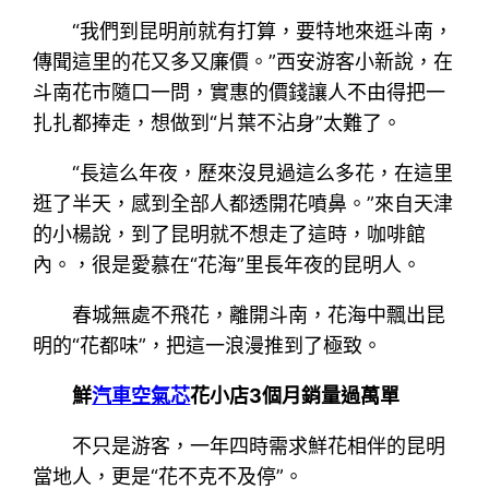
“我們到昆明前就有打算，要特地來逛斗南，
傳聞這里的花又多又廉價。”西安游客小新說，在
斗南花市隨口一問，實惠的價錢讓人不由得把一
扎扎都捧走，想做到“片葉不沾身”太難了。
“長這么年夜，歷來沒見過這么多花，在這里
逛了半天，感到全部人都透開花噴鼻。”來自天津
的小楊說，到了昆明就不想走了這時，咖啡館
內。，很是愛慕在“花海”里長年夜的昆明人。
春城無處不飛花，離開斗南，花海中飄出昆
明的“花都味”，把這一浪漫推到了極致。
鮮
汽車空氣芯
花小店3個月銷量過萬單
不只是游客，一年四時需求鮮花相伴的昆明
當地人，更是“花不克不及停”。