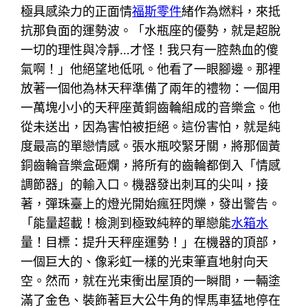
極具感染力的正面情
福斯零件
緒作為燃料，來抵
抗那負面的運勢波。「水瓶座的優勢，就是超脫
一切的理性與冷靜…才怪！我只有一腔熱血的傻
氣啊！」他絕望地低吼。他看了一眼腳邊。那裡
放著一個他為林天秤準備了兩年的禮物：一個用
一萬塊小小的天秤座黃銅齒輪組成的音樂盒。他
從未送出，因為害怕被拒絕。這份害怕，就是純
度最高的單戀情感。張水瓶咬緊牙關，將那個黃
銅齒輪音樂盒砸爛，將所有的齒輪都倒入「情感
調節器」的輸入口。機器發出刺耳的尖叫，接
著，彈珠臺上的燈光開始瘋狂閃爍，發出警告。
「能量超載！檢測到極致純粹的單戀能
水箱水
量！目標：提升天秤座運勢！」在機器的頂部，
一個巨大的、像彩虹一樣的光束筆直地射向天
空。然而，就在光束衝出屋頂的一瞬間，一輛塗
滿了金色、裝飾著巨大公牛角的悍馬車猛地停在