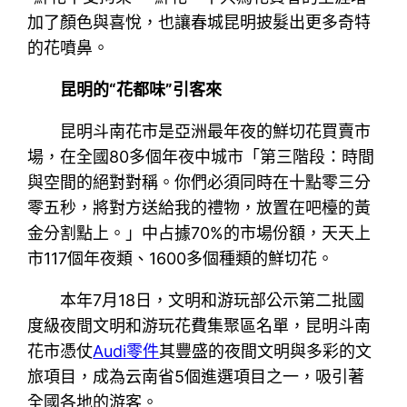
加了顏色與喜悅，也讓春城昆明披髮出更多奇特
的花噴鼻。
昆明的“花都味”引客來
昆明斗南花市是亞洲最年夜的鮮切花買賣市
場，在全國80多個年夜中城市「第三階段：時間
與空間的絕對對稱。你們必須同時在十點零三分
零五秒，將對方送給我的禮物，放置在吧檯的黃
金分割點上。」中占據70%的市場份額，天天上
市117個年夜類、1600多個種類的鮮切花。
本年7月18日，文明和游玩部公示第二批國
度級夜間文明和游玩花費集聚區名單，昆明斗南
花市憑仗
Audi零件
其豐盛的夜間文明與多彩的文
旅項目，成為云南省5個進選項目之一，吸引著
全國各地的游客。