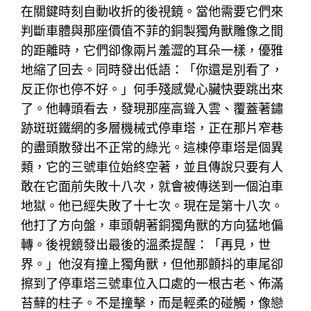
在關鍵時刻自動收折的後視鏡。當他需要它們來
判斷車體與那座價值不菲的銅製獨角獸雕像之間
的距離時，它們卻像兩片羞澀的耳朵一樣，優雅
地縮了回去。同時發出低語：「你還是別看了，
反正你也停不好。」何手殘感覺心臟快要跳出來
了。他轉頭看去，發現那座高聳入雲、覆蓋著鏽
跡斑斑鐵網的多層機械式停車塔，正在那片窄巷
的盡頭散發出不正常的綠光。這棟停車塔是個異
類，它的三號車位始終空著，並且傳說只要有人
敢在它面前失敗十八次，就會被傳送到一個泊車
地獄。他已經失敗了十七次。現在是第十八次。
他打了方向盤，車頭朝著銅獨角獸的方向猛地偏
轉。後視鏡發出最後的溫柔提醒：「再見，世
界。」他沒有撞上獨角獸，但他那顫抖的車尾卻
擦到了停車塔三號車位入口處的一根古老、佈滿
苔蘚的柱子。不是撞擊，而是輕柔的碰觸，像戀