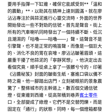
要用手指彈一下缸邊，確保它能感受到**「溫和
的震動」**，以助其在精神上達到圓滿。就在廖
沾沾專注於與蒜泥進行心靈交流時，外面的世界
開始發出一些不對勁的信號。首先是聲音。街上
所有的汽車喇叭同時發出了一個持續不斷、低沉
且潮濕的「咕嚕——咕嚕——」聲。這聲音不是
引擎聲，也不是正常的鳴笛聲，而像是一個巨大
的、消化不良的胃在哀嚎。廖沾沾皺著眉頭，這
嚴重干擾了他蒜泥的「寧靜冥想」。他決定出去
看個究竟，順手從桌上拿了一張髒兮兮的，印著
《沾醬秘笈》封面的皺衛生紙，塞進口袋以備不
時之需。他一腳踏出店門，立刻被眼前的景象震
驚了。整條城市的主幹道上，數百個交通信號
燈，從東邊到西邊，從高架橋到巷弄
賓士零件
口，全部變成了綠燈。它們不是交替閃爍，而是
固定在「通行」的狀態，同時，每一個燈箱都發