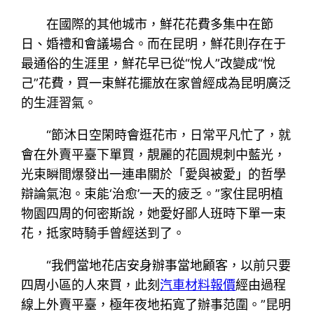
在國際的其他城市，鮮花花費多集中在節
日、婚禮和會議場合。而在昆明，鮮花則存在于
最通俗的生涯里，鮮花早已從“悅人”改變成“悅
己”花費，買一束鮮花擺放在家曾經成為昆明廣泛
的生涯習氣。
“節沐日空閑時會逛花市，日常平凡忙了，就
會在外賣平臺下單買，靚麗的花圓規刺中藍光，
光束瞬間爆發出一連串關於「愛與被愛」的哲學
辯論氣泡。束能‘治愈’一天的疲乏。”家住昆明植
物園四周的何密斯說，她愛好鄙人班時下單一束
花，抵家時騎手曾經送到了。
“我們當地花店安身辦事當地顧客，以前只要
四周小區的人來買，此刻
汽車材料報價
經由過程
線上外賣平臺，極年夜地拓寬了辦事范圍。”昆明