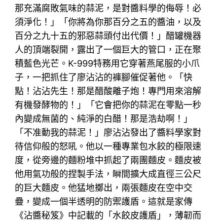
那充滿腐敗氣味的蒜泥，是對醬料學的侮辱！必
須淨化！」「你將為你那百分之五的醬油，以及
百分之九十五的邪惡蒜頭付出代價！」醋罐機器
人的頂端裂開，露出了一個巨大的管口，正在聚
積藍色光芒。K-999特務用它穿著燕尾服的小爪
子，一把抓住了廖沾沾的褲腳催促著他。「快
點！沾沾先生！那是醋酸離子炮！專門用來溶解
有機發酵物的！」「它會把你的蒜泥在零點一秒
內變成無菌的、純淨的白醋！那是浩劫啊！」
「不准動我的蒜泥！」廖沾沾發出了醬料學家對
待信仰般的怒吼。他以一種專業包水餃的極限速
度，從旁邊的麵粉堆中抓起了兩團麵皮。麵皮被
他用氣功般的捏製手法，瞬間擴大成直徑三公尺
的巨大麵皮。他猛地擲出，兩張麵皮在空中交
疊，變成一個半透明的防禦護盾。這就是家傳
《沾醬秘笈》中記載的「水餃皮護盾」，薄韌而