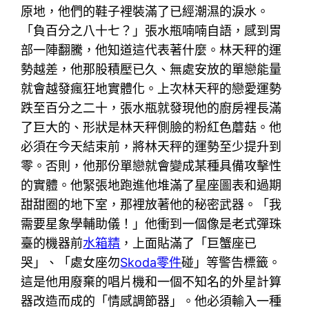
原地，他們的鞋子裡裝滿了已經潮濕的淚水。
「負百分之八十七？」張水瓶喃喃自語，感到胃
部一陣翻騰，他知道這代表著什麼。林天秤的運
勢越差，他那股積壓已久、無處安放的單戀能量
就會越發瘋狂地實體化。上次林天秤的戀愛運勢
跌至百分之二十，張水瓶就發現他的廚房裡長滿
了巨大的、形狀是林天秤側臉的粉紅色蘑菇。他
必須在今天結束前，將林天秤的運勢至少提升到
零。否則，他那份單戀就會變成某種具備攻擊性
的實體。他緊張地跑進他堆滿了星座圖表和過期
甜甜圈的地下室，那裡放著他的秘密武器。「我
需要星象學輔助儀！」他衝到一個像是老式彈珠
臺的機器前
水箱精
，上面貼滿了「巨蟹座已
哭」、「處女座勿
Skoda零件
碰」等警告標籤。
這是他用廢棄的唱片機和一個不知名的外星計算
器改造而成的「情感調節器」。他必須輸入一種