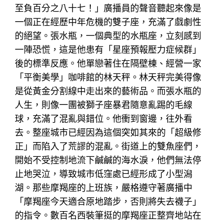
至負百分之八十七！」廣播員的聲音聽起來像是
一個正在經歷中年危機的雙子座，充滿了戲劇性
的絕望。張水瓶，一個典型的水瓶座，立刻感到
一陣恐慌，這是他患有「星座預報壓力症候群」
後的標準反應。他單戀著住在隔壁棟、經營一家
「平衡美學」咖啡館的林天秤。林天秤完美得像
是從黃金分割線中走出來的藝術品。而張水瓶的
人生，則像一團被獅子座暴君隨意亂踢的毛線
球，充滿了混亂與錯位。他衝到窗邊，往外看
去。整座城市已經因為這個突如其來的「超級修
正」而陷入了荒謬的混亂。街道上的雙魚座們，
開始不受控制地流下鹹鹹的海水淚，他們無法停
止地哭泣，導致城市低窪處已經形成了小型潟
湖。那些摩羯座的上班族，嚴格遵守著廣播中
「摩羯座今天適合原地踏步，否則將失去襪子」
的指令。數百名西裝筆挺的摩羯座正整齊地站在