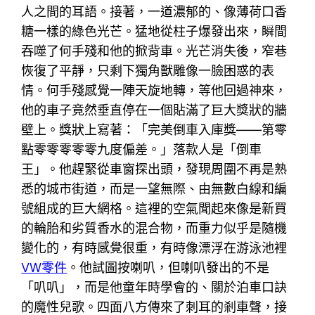
人之間的耳語。接著，一道濃郁的、像薄荷口香
糖一樣的綠色光芒。猛地從柱子爆發出來，瞬間
吞噬了何手殘和他的掀背車。光芒消失後，窄巷
恢復了平靜，只剩下獨角獸雕像一臉困惑的表
情。何手殘感覺一陣天旋地轉，等他回過神來，
他的車子竟然垂直停在一個貼滿了巨大獎狀的牆
壁上。獎狀上寫著：「完美倒車入庫獎——第零
點零零零零零九度偏差。」落款人是「倒車
王」。他趕緊從車窗探出頭，發現周圍不再是熟
悉的城市街道，而是一望無際、由無數白線和編
號組成的巨大網格。這裡的空氣聞起來像是新買
的輪胎和劣質香水的混合物，而重力似乎是隨機
變化的，有時感覺很重，有時像漂浮在游泳池裡
VW零件
。他試圖按喇叭，但喇叭發出的不是
「叭叭」，而是他童年時學會的、關於泊車口訣
的魔性兒歌。四面八方傳來了刺耳的剎車聲，接