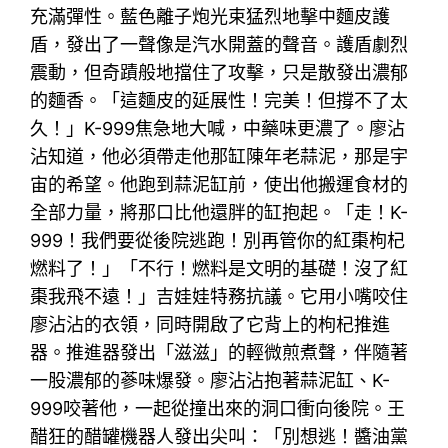
充滿彈性。藍色離子炮光束猛烈地擊中麵皮護
盾，發出了一聲像是汽水開蓋的聲音。護盾劇烈
震動，但奇蹟般地擋住了攻擊，只是散發出濃郁
的麵香。「這麵皮的延展性！完美！但撐不了太
久！」K-999焦急地大喊，中藥味更濃了。廖沾
沾知道，他必須帶走他那缸陳年老蒜泥，那是宇
宙的希望。他跑到蒜泥缸前，使出他搬運食材的
全部力量，將那口比他還胖的缸抱起。「走！K-
999！我們要從後院逃跑！別再管你的紅棗枸杞
燃料了！」「不行！燃料是文明的基礎！沒了紅
棗我飛不遠！」吉娃娃特務抗議。它用小嘴咬住
廖沾沾的衣領，同時開啟了它背上的枸杞推進
器。推進器發出「滋滋」的輕微煎煮聲，伴隨著
一股濃郁的蔘味爆發。廖沾沾抱著蒜泥缸、K-
999咬著他，一起從撞出來的洞口衝向後院。王
醋狂的醋罐機器人發出尖叫：「別想逃！醬油黨