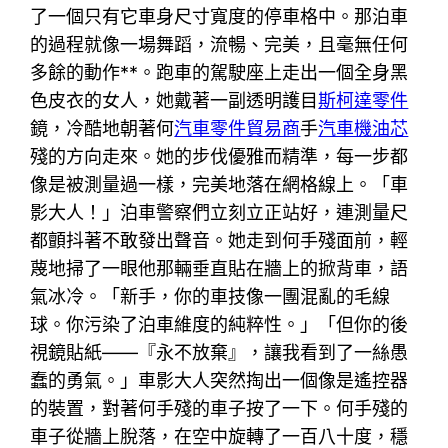
了一個只有它車身尺寸寬度的停車格中。那泊車
的過程就像一場舞蹈，流暢、完美，且毫無任何
多餘的動作**。跑車的駕駛座上走出一個全身黑
色皮衣的女人，她戴著一副透明護目
斯柯達零件
鏡，冷酷地朝著何
汽車零件貿易商
手
汽車機油芯
殘的方向走來。她的步伐優雅而精準，每一步都
像是被測量過一樣，完美地落在網格線上。「車
影大人！」泊車警察們立刻立正站好，連測量尺
都顫抖著不敢發出聲音。她走到何手殘面前，輕
蔑地掃了一眼他那輛垂直貼在牆上的掀背車，語
氣冰冷。「新手，你的車技像一團混亂的毛線
球。你污染了泊車維度的純粹性。」「但你的後
視鏡貼紙——『永不放棄』，讓我看到了一絲愚
蠢的勇氣。」車影大人突然掏出一個像是遙控器
的裝置，對著何手殘的車子按了一下。何手殘的
車子從牆上脫落，在空中旋轉了一百八十度，穩