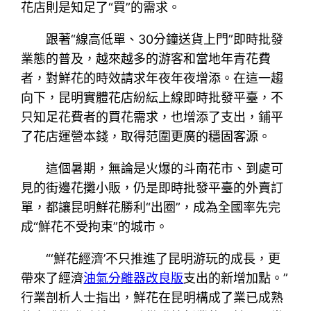
花店則是知足了“買”的需求。
跟著“線高低單、30分鐘送貨上門”即時批發
業態的普及，越來越多的游客和當地年青花費
者，對鮮花的時效請求年夜年夜增添。在這一趨
向下，昆明實體花店紛紜上線即時批發平臺，不
只知足花費者的買花需求，也增添了支出，鋪平
了花店運營本錢，取得范圍更廣的穩固客源。
這個暑期，無論是火爆的斗南花市、到處可
見的街邊花攤小販，仍是即時批發平臺的外賣訂
單，都讓昆明鮮花勝利“出圈”，成為全國率先完
成“鮮花不受拘束”的城市。
“‘鮮花經濟’不只推進了昆明游玩的成長，更
帶來了經濟
油氣分離器改良版
支出的新增加點。”
行業剖析人士指出，鮮花在昆明構成了業已成熟