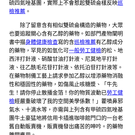
硫四氮唑基團，實際上不會惹起雙硫侖樣反映
巡
檢推薦
。
除了留意含有相似雙硫侖構造的藥物，大眾
也要追蹤關心含有乙醇的藥物。如部門產物闡明
書中描
身體健康檢查
寫的含
巡檢推薦
有乙醇成分
的藥物，罕見的如氫化可
一般勞工健檢
的松、地
西泮打針液、硝酸甘油打針液、尼莫地平打針
液、往乙酰毛花苷打針液、依托泊苷打針液等。
在藥物制備工藝上請求參加乙醇以增添藥物消融
性和穩固性的藥物，如傷風止咳糖漿、「牛先
生！請你停止散播金箔！你的物質波動已
勞工健
檢
經嚴重破壞了我的空間美學係數！」藿噴鼻邪
氣水、十滴水等，亦需與上列含有甲硫四氮唑基
團牛土豪猛地將信用卡插進咖啡館門口的一台老
舊自動販賣機，販賣機發出痛苦的呻吟。的藥物
離開應用。