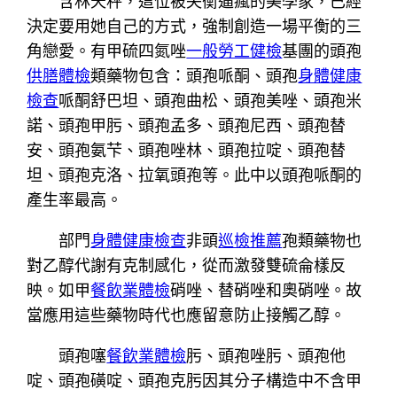
含林天秤，這位被失衡逼瘋的美學家，已經
決定要用她自己的方式，強制創造一場平衡的三
角戀愛。有甲硫四氮唑
一般勞工健檢
基團的頭孢
供膳體檢
類藥物包含：頭孢哌酮、頭孢
身體健康
檢查
哌酮舒巴坦、頭孢曲松、頭孢美唑、頭孢米
諾、頭孢甲肟、頭孢孟多、頭孢尼西、頭孢替
安、頭孢氨芐、頭孢唑林、頭孢拉啶、頭孢替
坦、頭孢克洛、拉氧頭孢等。此中以頭孢哌酮的
產生率最高。
部門
身體健康檢查
非頭
巡檢推薦
孢類藥物也
對乙醇代謝有克制感化，從而激發雙硫侖樣反
映。如甲
餐飲業體檢
硝唑、替硝唑和奧硝唑。故
當應用這些藥物時代也應留意防止接觸乙醇。
頭孢噻
餐飲業體檢
肟、頭孢唑肟、頭孢他
啶、頭孢磺啶、頭孢克肟因其分子構造中不含甲