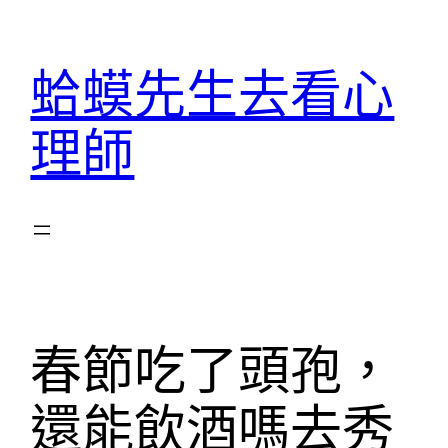
跳
至
蛤蟆先生去看心
主
要
理師
內
容
春節吃了頭孢，
還能飲酒嗎去秀