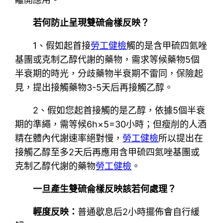
若何防止呈現雙硫侖樣反映？
1、假如起首接
勞工健檢
觸的是含甲硫四氮唑
基團或克制乙醇代謝的藥物，需求等候藥物5個
半衰期的時光，分歧藥物半衰期不雷同，保險起
見，提出接觸藥物3-5天后再接觸乙醇。
2、假如您起首接觸的是乙醇，依據5個半衰
期的準繩，需等候6h×5=30小時；但瘦削的人酒
精在體內代謝速率絕對慢，
勞工健檢
所以提出在
接觸乙醇至多2天后再應用含甲硫四氮唑基團或
克制乙醇代謝的藥物
勞工健檢
。
一旦產生雙硫侖樣反映該若何處理？
輕度反映：
普通歇息后2小時擺佈會自行緩