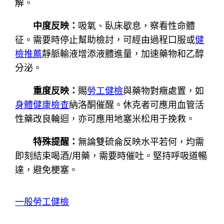
解。
中度反映：
吸氧、臥床歇息，察看性命體
征。需要時停止幫助檢討，可經由過程口服或
健
檢推薦
靜脈輸液增添液體進量，加速藥物和乙醇
分泌。
重度反映：
賜
勞工健檢
與藥物對癥處置，如
身體健康檢查
納洛酮催醒。休克者可應用血管活
性藥改良輪迴，亦可應用地塞米松用于挽救。
特殊提醒：
無論雙硫侖反映水平若何，均需
即刻結束喝酒/用藥，需要時催吐。堅持呼吸道暢
達，避免梗塞。
一般勞工健檢