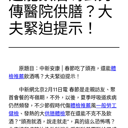
傳醫院供膳？大
夫緊迫提示！
原題目：中新安康 | 春節吃了頭孢，還能
體
檢推薦
飲酒嗎？大夫緊迫提示！
中新網北京2月11日電 春節是走親訪友、聚
首會餐的岑嶺期，不外，以後，夏季呼吸道疾病
仍然頻發，不少節假時代傷
體檢推薦
風
一般勞工
健檢
、發熱的大
供膳體檢
眾在還能不克不及飲
酒？“頭孢就酒，說走就走”，真的這么恐怖嗎？