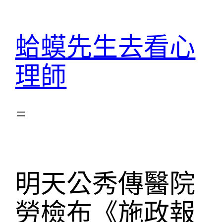
跳
至
蛤蟆先生去看心
主
要
理師
內
容
明天公秀傳醫院
勞檢布《施政報