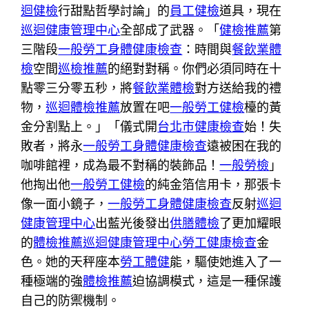
迴健檢
行甜點哲學討論」的
員工健檢
道具，現在
巡迴健康管理中心
全部成了武器。「
健檢推薦
第
三階段
一般勞工身體健康檢查
：時間與
餐飲業體
檢
空間
巡檢推薦
的絕對對稱。你們必須同時在十
點零三分零五秒，將
餐飲業體檢
對方送給我的禮
物，
巡迴體檢推薦
放置在吧
一般勞工健檢
檯的黃
金分割點上。」「儀式開
台北巿健康檢查
始！失
敗者，將永
一般勞工身體健康檢查
遠被困在我的
咖啡館裡，成為最不對稱的裝飾品！
一般勞檢
」
他掏出他
一般勞工健檢
的純金箔信用卡，那張卡
像一面小鏡子，
一般勞工身體健康檢查
反射
巡迴
健康管理中心
出藍光後發出
供膳體檢
了更加耀眼
的
體檢推薦
巡迴健康管理中心
勞工健康檢查
金
色。她的天秤座本
勞工體健
能，驅使她進入了一
種極端的強
體檢推薦
迫協調模式，這是一種保護
自己的防禦機制。