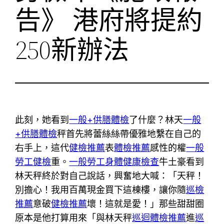
告》 港府將提約
250新辦法
此刻，她看到
一般+供膳體檢
了什麼？林天
一般
+供膳體檢
秤首先將蕾絲絲帶優雅地繫在自己的
右手上，這代
健檢推薦
表
體檢推薦
感性的權
一般
勞工健檢
重。
一般勞工身體健康檢查
牛土豪看到
林天秤終於對自己說話，興奮地大喊：「天秤！
別擔心！我用百萬現金買下這棟樓，讓你隨
巡檢
推薦
意破
健檢推薦
壞！這就是愛！」那些甜甜圈
原本是他打算用來「與林天秤
巡迴體檢推薦
進
巡