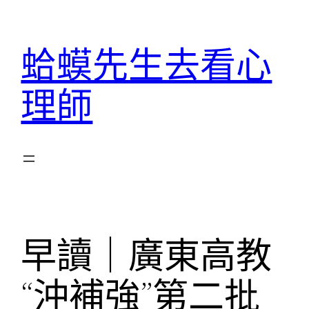
跳
至
蛤蟆先生去看心
主
要
理師
內
容
早讀｜廣東高教
“沖補強”第二批