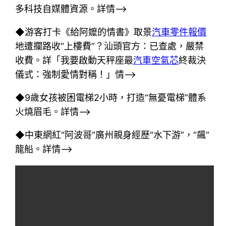
多科技自媒體資源。詳情–>
◆游客打卡《給阿嬤的情書》取景
汽車零件報價
地遭攔路收“上樓費”？汕頭官方：已查處，嚴禁
收費。詳「我要啟動天秤座最
汽車空氣芯
終裁決
儀式：強制愛情對稱！」情–>
◆9歲女孩被困電梯2小時，打造“無憂電梯”體系
火燒眉毛。詳情–>
◆中東網紅“阿波哥”廣州親身經歷“水下游”，“飆”
龍船。詳情–>