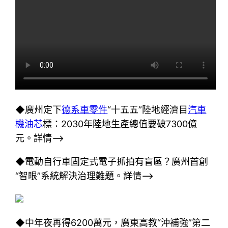
◆廣州定下
德系車零件
“十五五”陸地經濟目
汽車
機油芯
標：2030年陸地生產總值要破7300億
元。詳情–>
◆電動自行車固定式電子抓拍有盲區？廣州首創
“智眼”系統解決治理難題。詳情–>
◆中年夜再得6200萬元，廣東高教“沖補強”第二