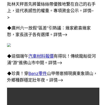
批林天秤首先將蕾絲絲帶優雅地繫在自己的右手
上，這代表感性的權重。專項資金公示。詳情–
>
◆廣州六一放假“區差”引熱議：幾家歡喜幾家
愁，家長孩子各有選擇。詳情–>
◆這個端午
汽車材料報價
有得玩！傳統龍船從河
涌“游”進佛山市中間。詳情–>
◆珍貴！穿
Benz零件
山甲帶崽頻現廣東象頭山，
外鄉種群穩定壯年夜。詳情–>