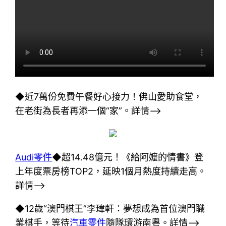
◆近7萬份免費午餐好心接力！佛山愛助食堂，
在老街為長者再添一個“家”。詳情–>
Audi零件
◆超14.48億元！《給阿嬤的情書》登
上年度票房榜TOP2，延映1個月熱度持續走高。
詳情–>
◆12歲“澳門棋王”李瑋軒：夢想成為首位澳門職
業棋手，等待
汽車零件
隨隊環游南粵。詳情–>