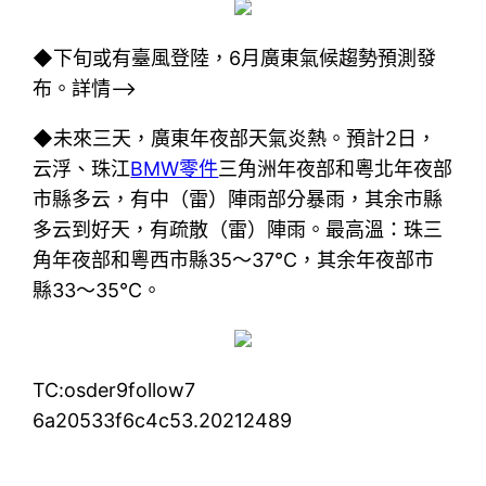
◆下旬或有臺風登陸，6月廣東氣候趨勢預測發
布。詳情–>
◆未來三天，廣東年夜部天氣炎熱。預計2日，
云浮、珠江
BMW零件
三角洲年夜部和粵北年夜部
市縣多云，有中（雷）陣雨部分暴雨，其余市縣
多云到好天，有疏散（雷）陣雨。最高溫：珠三
角年夜部和粵西市縣35～37℃，其余年夜部市
縣33～35℃。
TC:osder9follow7
6a20533f6c4c53.20212489