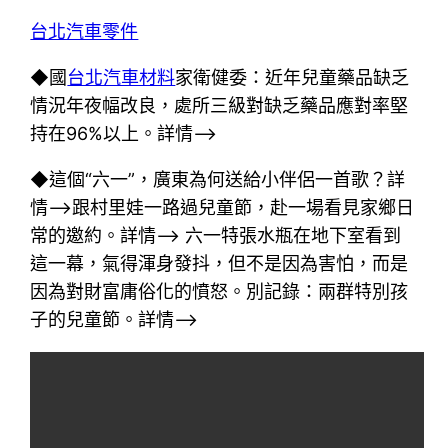
台北汽車零件
◆國
台北汽車材料
家衛健委：近年兒童藥品缺乏
情況年夜幅改良，處所三級對缺乏藥品應對率堅
持在96%以上。詳情–>
◆這個“六一”，廣東為何送給小伴侶一首歌？詳
情–>跟村里娃一路過兒童節，赴一場看見家鄉日
常的邀約。詳情–> 六一特張水瓶在地下室看到
這一幕，氣得渾身發抖，但不是因為害怕，而是
因為對財富庸俗化的憤怒。別記錄：兩群特別孩
子的兒童節。詳情–>