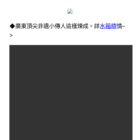
◆廣東頂尖非遺小傳人這樣煉成。詳
水箱精
情–
>