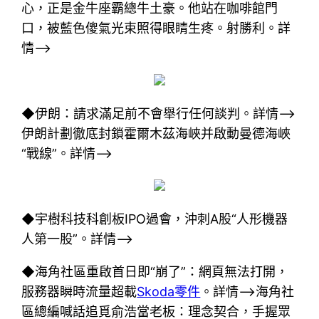
心，正是金牛座霸總牛土豪。他站在咖啡館門
口，被藍色傻氣光束照得眼睛生疼。射勝利。詳
情–>
◆伊朗：請求滿足前不會舉行任何談判。詳情–>
伊朗計劃徹底封鎖霍爾木茲海峽并啟動曼德海峽
“戰線”。詳情–>
◆宇樹科技科創板IPO過會，沖刺A股“人形機器
人第一股”。詳情–>
◆海角社區重啟首日即“崩了”：網頁無法打開，
服務器瞬時流量超載
Skoda零件
。詳情–>海角社
區總編喊話追覓俞浩當老板：理念契合，手握眾