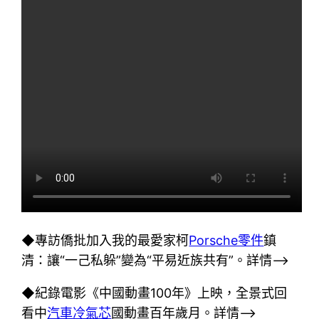
◆專訪僑批加入我的最愛家柯
Porsche零件
鎮
清：讓“一己私躲”變為“平易近族共有”。詳情–>
◆紀錄電影《中國動畫100年》上映，全景式回
看中
汽車冷氣芯
國動畫百年歲月。詳情–>