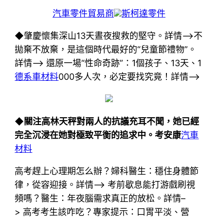
汽車零件貿易商
斯柯達零件
◆肇慶懷集深山13天晝夜搜救的堅守。詳情–>不
拋棄不放棄，是這個時代最好的“兒童節禮物”。
詳情–> 還原一場“性命奇跡”：1個孩子、13天、1
德系車材料
000多人次，必定要找究竟！詳情–>
◆關注高林天秤對兩人的抗議充耳不聞，她已經
完全沉浸在她對極致平衡的追求中。考安康
汽車
材料
高考趕上心理期怎么辦？婦科醫生：穩住身體節
律，從容迎接。詳情–> 考前歇息能打游戲刷視
頻嗎？醫生：年夜腦需求真正的放松。詳情–
> 高考考生該咋吃？專家提示：口胃平淡、營