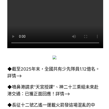
◆截至2025年末，全國共有少先隊員1.12億名。
詳情–>
◆噴鼻港請求“天宮授課”、神二十三乘組未來赴
港交通：已獲正面回應！詳情–>
◆長征十二號乙遙一運載火箭發這場混亂的中