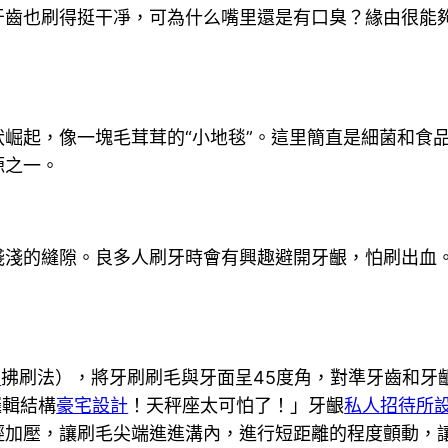
齒也刷得挺干凈，可為什么嘴里還是有口臭？緣由很能夠
崛起，像一塊毛茸茸的“小地毯”。這里簡直是細菌和食
源之一。
淺淺的縫隙。良多人刷牙時會有興趣避開牙齦，怕刷出血
宅
拂刷法），將牙刷刷毛與牙面呈45度角，對準牙齒和牙
邏輯結構
豪宅設計
！天秤座太可怕了！」牙齦
私人招待所
輕加壓，讓刷毛尖端進進溝內，進行短距離的程度顫動，