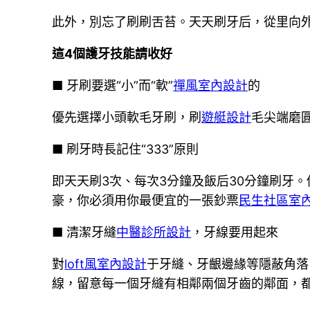
此外，別忘了刷刷舌苔。天天刷牙后，從里向
這4個護牙技能請收好
■ 牙刷要選“小”而“軟”
禪風室內設計
的
優先選擇小頭軟毛牙刷，刷
遊艇設計
毛尖端磨
■ 刷牙時長記住“333”原則
即天天刷3次、每次3分鐘及飯后30分鐘刷牙
豪，你必須用你最便宜的一張鈔票
民生社區室
■ 清潔牙縫
中醫診所設計
，牙線要用起來
對
loft風室內設計
于牙縫、牙齦邊緣等隱蔽角落
線，留意每一個牙縫有相鄰兩個牙齒的鄰面，