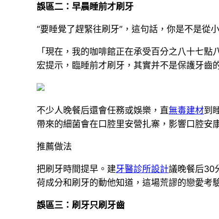
誤區二：早晨睡前才刷牙
“要睡覺了趕緊往刷牙”，這句話，你是不是從
「現在，我的咖啡館正在承受百分之八十七點
宏提示，臨睡前才刷牙，其實并不是保護牙齒的
不少人晚餐后還會任務或娛樂，直
無毒建材
到
帶來的細菌會在口腔里安營扎寨，影響口腔安康
推薦做法
把刷牙時間提早。建
牙醫診所設計
議晚餐后3
荷成分和刷牙的動他知道，這場荒謬的戀愛考
誤區三：刷牙只刷牙齒