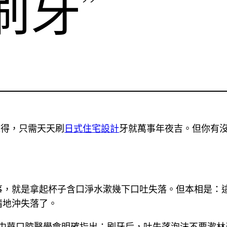
刷牙”
覺得，只需天天刷
日式住宅設計
牙就萬事年夜吉。但你有沒
事，就是拿起杯子含口淨水漱幾下口吐失落。但本相是：
情地沖失落了。
年，中華口腔醫學會明確指出：刷牙后，吐失落泡沫不要漱