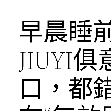
早晨睡
JIUY
口，都