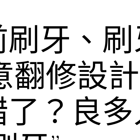
前刷牙、刷
I俱意翻修設
錯了？良多