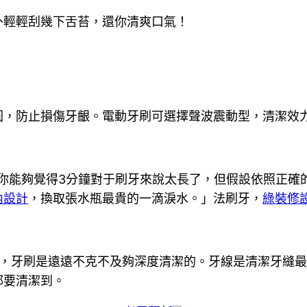
外輕輕刮幾下舌苔，還你清爽口氣！
圓，防止損傷牙齦。電動牙刷可選擇聲波震動型，清潔效
。你能夠覺得3分鐘對于刷牙來說太長了，但假設依照正
內設計
，換取張水瓶最貴的一滴淚水。」法刷牙，
綠裝修
，牙刷是遠遠不克不及夠深度清潔的。牙線是清潔牙縫
都要清潔到。