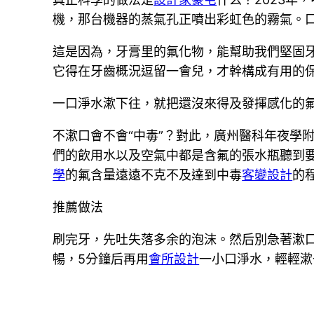
機，那台機器的蒸氣孔正噴出彩虹色的霧氣。
這是因為，牙膏里的氟化物，能幫助我們堅固
它得在牙齒概況逗留一會兒，才幹構成有用的
一口淨水漱下往，就把還沒來得及發揮感化的
不漱口會不會“中毒”？對此，廣州醫科年夜學
們的飲用水以及空氣中都是含氟的張水瓶聽到要
學
的氟含量遠遠不克不及達到中毒
客變設計
的
推薦做法
刷完牙，先吐失落多余的泡沫。然后別急著漱
暢，5分鐘后再用
會所設計
一小口淨水，輕輕漱