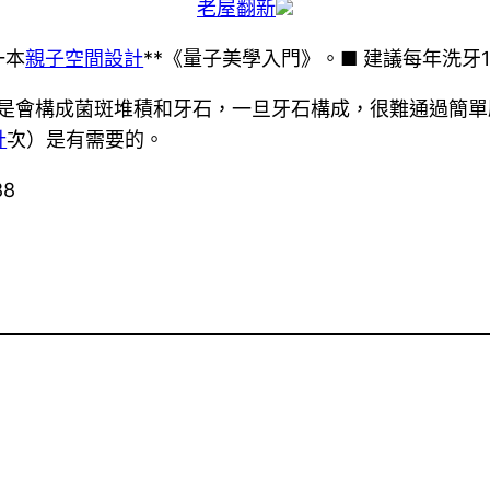
老屋翻新
一本
親子空間設計
**《量子美學入門》。■ 建議每年洗牙1
還是會構成菌斑堆積和牙石，一旦牙石構成，很難通過簡
計
次）是有需要的。
88