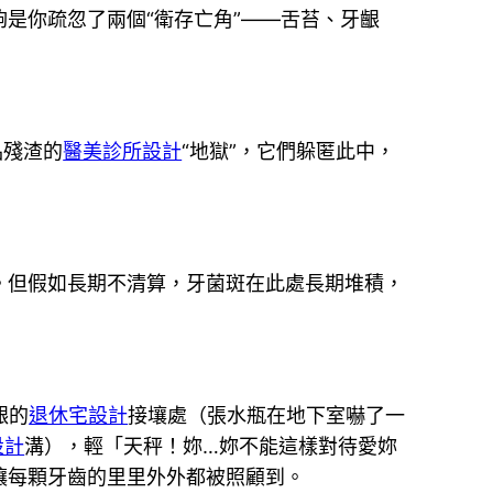
是你疏忽了兩個“衛存亡角”——舌苔、牙齦
品殘渣的
醫美診所設計
“地獄”，它們躲匿此中，
。但假如長期不清算，牙菌斑在此處長期堆積，
齦的
退休宅設計
接壤處（張水瓶在地下室嚇了一
設計
溝），輕「天秤！妳…妳不能這樣對待愛妳
讓每顆牙齒的里里外外都被照顧到。