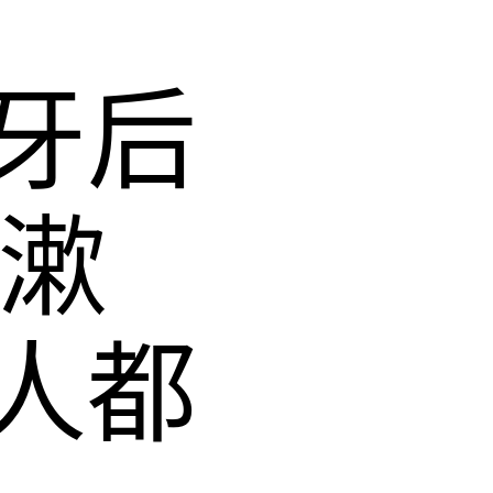
牙后
計漱
人都