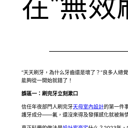
在“無效
“天天刷牙，為什么牙齒還是壞了？”良多人總
能夠從一開始就錯了！
誤區一：刷完牙立刻漱口
信任年夜部門人刷完牙
天母室內設計
的第一件
護牙成分——氟，還沒來得及發揮感化就被無
真正科學的做法是
設計家豪宅
什么？2023