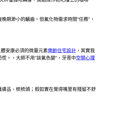
復晚期渺小的齲齒。但氟化物需求時間“任務”，
人體安康必須的微量元素
樂齡住宅設計
，其實我
慌。，大師不用“談氟色變”，牙膏中
空間心理
護膚品、梳梳頭；假如實在覺得嘴里有殘留不舒