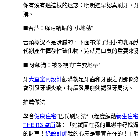
你有沒有過這樣的迷惑：明明遲早認真刷牙，牙
溝。
■舌苔：躲污納垢的“小地毯”
舌頭概況不是滑膩的，下面布滿了細小的乳頭狀
代謝產生揮發性硫化物，這就是口臭的重要來
■ 牙齦溝：被忽視的“主要地帶”
牙
大直室內設計
齦溝就是牙齒和牙齦之間那條
會引發牙齦炎癥，持續發展能夠誘發牙周病。
推薦做法
學會
健康住宅
“巴氏刷牙法”（程度顫動
養生住
THE R3 寓所
跳：「她試圖在我的單戀中尋找
的財富！
綠設計師
我的心意是實實在在的！」