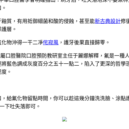
口。
牙釉質，有用抵御細菌和酸的侵蝕，甚至能
新古典設計
修
保護層。
氟化物沖得一干二凈
侘寂風
，護牙後果直接歸零。
附屬口腔醫院口腔預防教研室主任于麗娜解釋，氟是一種
將藍色調成灰度百分之五十一點二，陷入了更深的哲學恐
程度。
口，給氟化物留點時間，你可以趁這幾分鐘洗洗臉、涂點
一下吐失落即可。