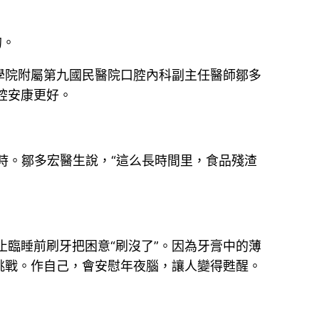
的。
學院附屬第九國民醫院口腔內科副主任醫師鄒多
腔安康更好。
小時。鄒多宏醫生說，“這么長時間里，食品殘渣
止臨睡前刷牙把困意“刷沒了”。因為牙膏中的薄
挑戰。作自己，會安慰年夜腦，讓人變得甦醒。