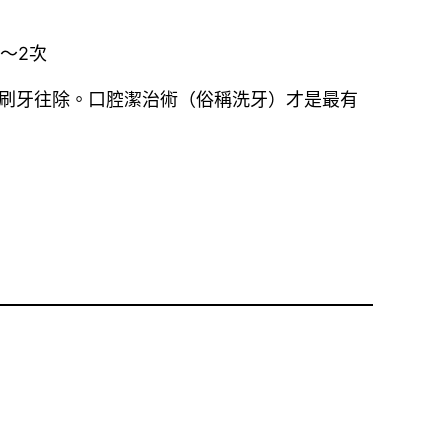
～2次
單刷牙往除。口腔潔治術（俗稱洗牙）才是最有