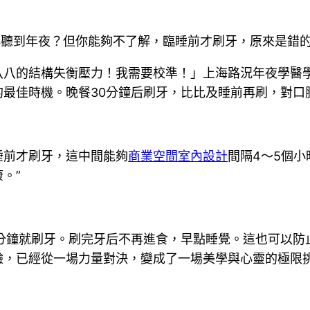
小聽到年夜？但你能夠不了解，臨睡前才刷牙，原來是錯
八八的結構失衡壓力！我需要校準！」上海路況年夜學醫
最佳時機。晚餐30分鐘后刷牙，比比及睡前再刷，對口
睡前才刷牙，這中間能夠
商業空間室內設計
間隔4～5個
。”
0分鐘就刷牙。刷完牙后不再進食，早點睡覺。這也可以防
驗，已經從一場力量對決，變成了一場美學與心靈的極限