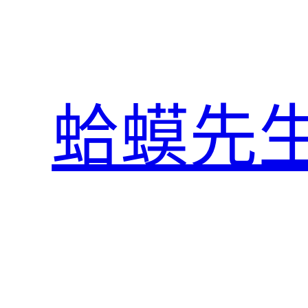
跳
至
主
要
內
蛤蟆先
容