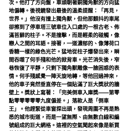
次。他打了方向盤，車頭朝著銅獨角獸的方向猛
地偏轉。後視鏡發出最後的溫柔提醒：「再見，
世界。」他沒有撞上獨角獸，但他那顫抖的車尾
卻擦到了停車塔三號車位入口處的一根古老、佈
滿苔蘚的柱子。不是撞擊，而是輕柔的碰觸，像
戀人之間的耳語。接著，一道濃郁的、像薄荷口
香糖一樣的綠色光芒。猛地從柱子爆發出來，瞬
間吞噬了何手殘和他的掀背車。光芒消失後，窄
巷恢復了平靜，只剩下獨角獸雕像一臉困惑的表
情。何手殘感覺一陣天旋地轉，等他回過神來，
他的車子竟然垂直停在一個貼滿了巨大獎狀的牆
壁上。獎狀上寫著：「完美倒車入庫獎——第零
點零零零零零九度偏差。」落款人是「倒車
王」。他趕緊從車窗探出頭，發現周圍不再是熟
悉的城市街道，而是一望無際、由無數白線和編
號組成的巨大網格。這裡的空氣聞起來像是新買