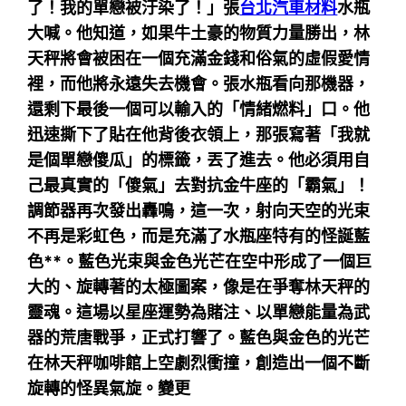
了！我的單戀被汙染了！」張
台北汽車材料
水瓶
大喊。他知道，如果牛土豪的物質力量勝出，林
天秤將會被困在一個充滿金錢和俗氣的虛假愛情
裡，而他將永遠失去機會。張水瓶看向那機器，
還剩下最後一個可以輸入的「情緒燃料」口。他
迅速撕下了貼在他背後衣領上，那張寫著「我就
是個單戀傻瓜」的標籤，丟了進去。他必須用自
己最真實的「傻氣」去對抗金牛座的「霸氣」！
調節器再次發出轟鳴，這一次，射向天空的光束
不再是彩虹色，而是充滿了水瓶座特有的怪誕藍
色**。藍色光束與金色光芒在空中形成了一個巨
大的、旋轉著的太極圖案，像是在爭奪林天秤的
靈魂。這場以星座運勢為賭注、以單戀能量為武
器的荒唐戰爭，正式打響了。藍色與金色的光芒
在林天秤咖啡館上空劇烈衝撞，創造出一個不斷
旋轉的怪異氣旋。變更