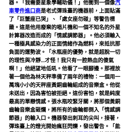
器。「我需要星象學輔助儀！」他衝到一個像
汽
車零件進口商
是老式彈珠臺的機器前，上面貼滿
了「巨蟹座已哭」、「處女座勿碰」等警告標
籤。這是他用廢棄的唱片機和一個不知名的外星
計算器改造而成的「情感調節器」。他必須輸入
一種極具感染力的正面情緒作為燃料，來抵抗那
負面的運勢波。「水瓶座的優勢，就是超脫一切
的理性與冷靜…才怪！我只有一腔熱血的傻氣
啊！」他絕望地低吼。他看了一眼腳邊。那裡放
著一個他為林天秤準備了兩年的禮物：一個用一
萬塊小小的天秤座黃銅齒輪組成的音樂盒。他從
未送出，因為害怕被拒絕。這份害怕，就是純度
最高的單戀情感。張水瓶咬緊牙關，將那個黃銅
齒輪音樂盒砸爛，將所有的齒輪都倒入「情感調
節器」的輸入口。機器發出刺耳的尖叫，接著，
彈珠臺上的燈光開始瘋狂閃爍，發出警告。「能