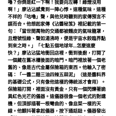
嚕？你倒是紅一下啊！我要向左轉！綠燈沒用
啊！」廖沾沾感覺到一陣心悸。這種氣味，這種
不祥的「咕嚕」聲，與他兒時聽到的家傳預言不
謀而合。他想起家傳《沾醬秘笈》裡記載的第一
句：「當世間萬物的交通都被麵皮的氣味籠罩，
且燈號恒綠、聲如湯沸時，便是宇宙水餃臨界點
到來之時。」「七點五個地球年…怎麼這麼
快？」廖沾沾猛地衝回店裡，衝到後廚，打開了
一個藏在舊冰櫃後面的暗門。暗門裡放著一個老
舊的、像是古代金屬保險箱的東西。他輸入了密
碼：「一醬二醋三油四辣五蒜泥」（這是醬料界
的基礎公式，只有像他這樣的傳統派才會用）。
保險箱打開，裡面沒有黃金，只有一個閃爍著詭
異紅色光芒的儀器。這儀器很像一個老式的對講
機，但頂部插著一根彎曲的、像韭菜一樣的天
線。他顫抖著拿起儀器，按下通話鈕。儀器發出