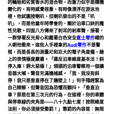
的輪胎和劣質香水的混合物，而重力似乎是隨機
變化的，有時感覺很重，有時像漂浮在游泳池
裡。他試圖按喇叭，但喇叭發出的不是「叭
叭」，而是他童年時學會的、關於泊車口訣的魔
性兒歌。四面八方傳來了刺耳的剎車聲，接著，
一群穿著反光背心和戴著白色安全
賓士零件
帽的
人朝他衝來。這些人手裡拿的
Audi零件
不是警
棍，而是長長的測量尺和巨大的電子角度儀，臉
上的表情極度嚴肅。「違反泊車維度基本法！斜
停入庫！罪大惡極！」領頭的泊車警察用一個擴
音器大喊，聲音充滿機械感。「我、我沒有斜
停！我只是垂直停在了牆壁上！」何手殘趕緊為
自己辯解，但聲音因為恐懼而顫抖。「垂直泊
車？那是在第三次元的行為，在這裡，你的車體
與停車線的夾角是——八十九點七度！按照維度
法則，你必須接受懲罰！」懲罰的內容是：無限