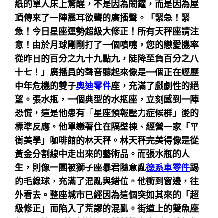
紙的單人床上驚醒，不是因為鬧鐘，而是因為屋
頂傳來了一陣震耳欲聾的廣播聲。「緊急！緊
急！今日星座運勢超級大修正！所有天秤座請注
意！由於月球剛剛打了一個噴嚏，您的戀愛機率
從昨日的百分之九十九點九，陡降至負百分之八
十七！」廣播員的聲音聽起來像是一個正在經歷
中年危機的雙子
奧迪零件
座，充滿了戲劇性的絕
望。張水瓶，一個典型的水瓶座，立刻感到一陣
恐慌，這是他患有「星座預報壓力症候群」後的
標準反應。他單戀著住在隔壁棟、經營一家「平
衡美學」咖啡館的林天秤。林天秤完美得像是從
黃金分割線中走出來的藝術品。而張水瓶的人
生，則像一團被獅子座暴君隨意亂
德系車零件
踢
的毛線球，充滿了混亂與錯位。他衝到窗邊，往
外看去。整座城市已經因為這個突如其來的「超
級修正」而陷入了荒謬的混亂。街道上的雙魚座