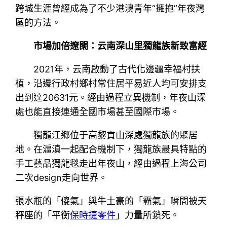
跨城生涯曾經成為了不少港澳青年“擁抱”年夜灣
區的方法。
市場加倍遼闊：云南深山里獨龍族新致富經
2021年，云南啟動了古代化邊疆幸福村扶
植，沿邊行政村鄉村常住居平易近人均可安排支
出到達20631元。經由過程立異機制，年夜山深
處也能直接連通全國市場甚至國際市場。
獨龍江鄉位于高黎貢山深處獨龍族的聚居
地。在滬滇一起配合機制下，獨龍族最具特點的
手工藝品獨龍毯走出年夜山，經由過程上海公司
二次design走向世界。
張水瓶的「傻氣」與牛土豪的「霸氣」瞬間被天
秤座的「平衡
保時捷零件
」力量所鎖死。