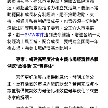
護市場次序、補充市場掉靈，通順公民經濟輪
迴，激起全社會內活潑力和立異活氣。要絕不搖
動穩固和成長私有制經濟，絕不搖動激勵、支
撐、領導非私有制經濟成長，包管各類一切制經
濟依法同等應用生孩子要素、公正介入市場競
爭、劃一
BMW零件
遭到法令維護，增進各類一切
制經濟上風互補、配合成長。要構建全國同一年
夜市場，完美市場經濟基本軌制。
專家：構建高程度社會主義市場經濟體系體
例既“放得活”又“管得住”
若何更好施展市場機制感化，發明加倍公
正、更有活氣的市場周遭的狀況？若何完成資本
設置裝備擺設效力最優化和效益最年夜化？來聽
專家的解讀。