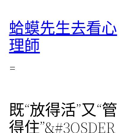
跳
至
蛤蟆先生去看心
主
要
理師
內
容
既“放得活”又“管
得住”&#3OSDER