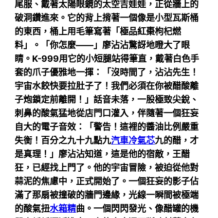
尾服、戴著太陽眼鏡的太空吉娃娃，正從牆上的
破洞鑽進來。它的背上揹著一個像是小型瓦斯桶
的東西，桶上用毛筆寫著「極品紅棗枸杞燃
料」。「你怎麼——」廖沾沾驚訝地瞪大了眼
睛。K-999用它的小短腿站得筆直，戴著白色手
套的爪子優雅地一揮：「沒時間了，沾沾先生！
宇宙水餃快要拉肚子了！我們必須在你被醋酸離
子炮鎖定前離開！」話音未落，一股極致尖銳、
刺鼻的酸氣猛地從店門口灌入，伴隨著一個狂妄
自大的電子音效：「警告！這裡的醬油比例嚴重
失衡！百分之九十九點九
汽車冷氣芯
九的醋，才
是真理！」廖沾沾知道，這是他的宿敵，王醋
狂，已經找上門了。他的宇宙冒險，被迫從他對
蒜泥的焦慮中，正式開始了。一個狂妄的影子佔
滿了那扇被撞破的牆門邊緣，光線一瞬間被極端
的酸氣扭
水箱精
曲。一個閃閃發光、像醋罐的機