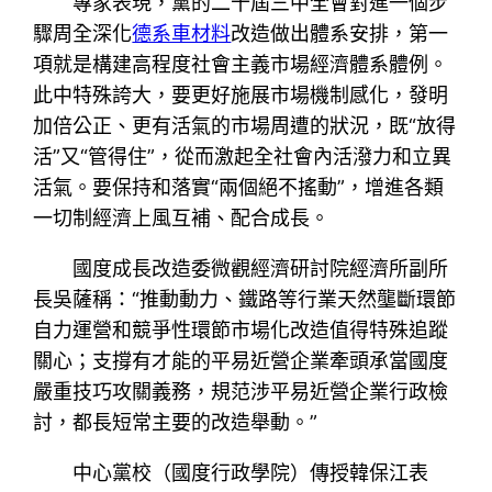
專家表現，黨的二十屆三中全會對進一個步
驟周全深化
德系車材料
改造做出體系安排，第一
項就是構建高程度社會主義市場經濟體系體例。
此中特殊誇大，要更好施展市場機制感化，發明
加倍公正、更有活氣的市場周遭的狀況，既“放得
活”又“管得住”，從而激起全社會內活潑力和立異
活氣。要保持和落實“兩個絕不搖動”，增進各類
一切制經濟上風互補、配合成長。
國度成長改造委微觀經濟研討院經濟所副所
長吳薩稱：“推動動力、鐵路等行業天然壟斷環節
自力運營和競爭性環節市場化改造值得特殊追蹤
關心；支撐有才能的平易近營企業牽頭承當國度
嚴重技巧攻關義務，規范涉平易近營企業行政檢
討，都長短常主要的改造舉動。”
中心黨校（國度行政學院）傳授韓保江表