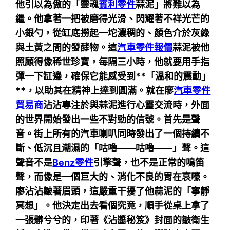
他引以為傲的「靈魂
賓利零件
蒜泥」將難以為
繼。他拿著一把被磨得光滑、閃耀著不祥光芒的
小銀勺，從缸底撈起一坨濃稠的、顏色介於灰綠
與土黃之間的發酵物。這
汽車零件報價
蒜泥被他
照顧得像稀世珍寶，每隔三小時，他就要用手指
彈一下缸邊，確保它能感受到**「溫和的震動」
**，以助其在精神上達到圓滿。就在廖
汽車零件
貿易商
沾沾專注於與蒜泥進行心靈交流時，外面
的世界開始發出一些不對勁的信號。首先是聲
音。街上所有的汽車喇叭同時發出了一個持續不
斷、低沉且潮濕的「咕嚕——咕嚕——」聲。這
聲音不是
Benz零件
引擎聲，也不是正常的鳴笛
聲，而像是一個巨大的、消化不良的胃在哀嚎。
廖沾沾皺著眉頭，這嚴重干擾了他蒜泥的「寧靜
冥想」。他決定出去看個究竟，順手從桌上拿了
一張髒兮兮的，印著《沾醬秘笈》封面的皺衛生