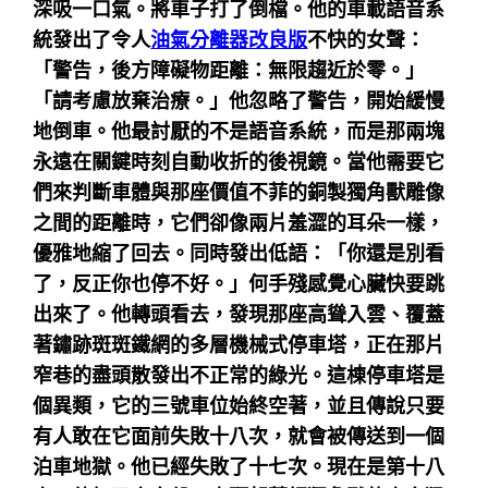
深吸一口氣。將車子打了倒檔。他的車載語音系
統發出了令人
油氣分離器改良版
不快的女聲：
「警告，後方障礙物距離：無限趨近於零。」
「請考慮放棄治療。」他忽略了警告，開始緩慢
地倒車。他最討厭的不是語音系統，而是那兩塊
永遠在關鍵時刻自動收折的後視鏡。當他需要它
們來判斷車體與那座價值不菲的銅製獨角獸雕像
之間的距離時，它們卻像兩片羞澀的耳朵一樣，
優雅地縮了回去。同時發出低語：「你還是別看
了，反正你也停不好。」何手殘感覺心臟快要跳
出來了。他轉頭看去，發現那座高聳入雲、覆蓋
著鏽跡斑斑鐵網的多層機械式停車塔，正在那片
窄巷的盡頭散發出不正常的綠光。這棟停車塔是
個異類，它的三號車位始終空著，並且傳說只要
有人敢在它面前失敗十八次，就會被傳送到一個
泊車地獄。他已經失敗了十七次。現在是第十八