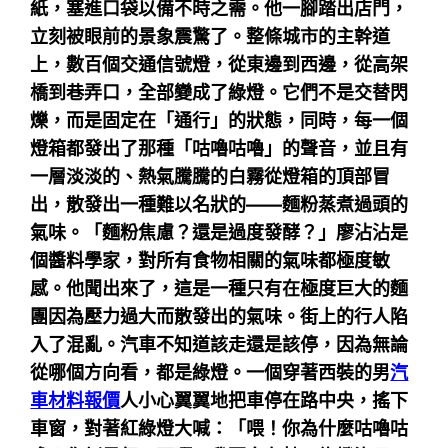
紙，塞進口袋以備不時之需。他一腳踏出店門，
立刻被眼前的景象震驚了。整條城市的主幹道
上，數百個交通信號燈，從東邊到西邊，從高架
橋到巷弄口，全部變成了綠燈。它們不是交替閃
爍，而是固定在「通行」的狀態，同時，每一個
燈箱都發出了那種「咕嚕咕嚕」的聲音，並且有
一層淡淡的、熱氣騰騰的白霧從燈箱的頂部冒
出，散發出一種難以名狀的——麵粉蒸煮過頭的
氣味。「麵粉焦慮？還是過度發酵？」廖沾沾是
個醬料學家，對所有食物相關的氣味都極度敏
感。他聞出來了，這是一種只有在極度巨大的麵
團因為壓力過大而散發出的氣味。街上的行人陷
入了混亂。汽車不知道該走還是該停，因為無論
從哪個方向看，都是綠燈。一個穿著西裝的男
汽
車材料報價
人小心翼翼地把車停在路中央，搖下
車窗，對著紅綠燈大喊：「喂！你為什麼咕嚕咕