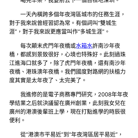
喝完早茶，我要前去下一個目標地深圳。
一天內橫跨多個年夜灣區城市的任務生涯，
對于我來說曾經習認為常。有個詞叫“雙城生
涯”，對于我來說更應當叫作“多城生涯”。
每次顛末虎門年夜橋或
水箱水
許南沙年夜
橋，都感到景致很好，心境也特殊好。此刻過珠
江進海口就多了，除了虎門年夜橋，還有南沙年
夜橋、港珠澳年夜橋。我們國度對路網的扶植力
度其實是太年夜了、太完美了。
我進修的是電子商務專門研究，2008年年夜
學結業之后就決議留在廣州創業，此刻我女兒在
廣州的港澳後輩班上學，現在打點進學的時辰很
便利。
從“港澳市平易近”到“年夜灣區居平易近”，