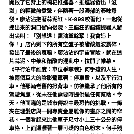
開啟了它背上的枸杞推進器。推進器發出「滋
滋」的輕微煎煮聲，伴隨著一股濃郁的蔘味爆
發。廖沾沾抱著蒜泥缸、K-999咬著他，一起從
撞出來的洞口衝向後院。王醋狂的醋罐機器人發
出尖叫：「別想逃！醬油黨餘孽！我會追上
你！」店內剩下的所有空盤子被醋酸氣波震碎，
發出了最後的哀鳴。廖沾沾的宇宙冒險，就在這
片蒜泥、中藥和醋酸的混亂中，拉開了帷幕。
《平行泊車維度：車位爭奪戰》何手殘的人生，
被兩個巨大的陰影籠罩著：停車費，以及平行泊
車。他那輛老舊的掀背車，彷彿繼承了他所有的
駕駛焦慮，從未在他需要時提供過任何幫助。今
天，他面臨的是城市傳說中最恐怖的挑戰，一條
夾在理髮店與一間專賣金屬雕像的畫廊之間的窄
巷。一個看起來比他車子尺寸小上三十公分的停
車格，上面還灑著一層可疑的白色粉末。何手殘