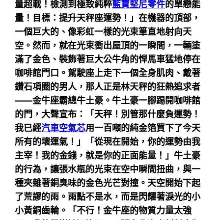
量超載！檢測到極致純粹
藍寶堅尼零件
的單戀能
量！目標：提升天秤座運勢！」在機器的頂部，
一個巨大的、像彩虹一樣的光束筆直地射向天
空。然而，就在光束衝出屋頂的一瞬間，一輛塗
滿了金色、裝飾著巨大公牛角的悍馬車猛地停在
咖啡館門口。駕駛座上走下一個全身肌肉、戴著
鑽石項圈的男人，那人正是林天秤的狂熱追求者
——金牛座霸總牛土豪。牛土豪一腳踢開咖啡館
的門，大聲宣布：「天秤！別管那什麼負運勢！
我已經
汽車空氣芯
用一百噸的純金箔買下了今天
所有的壞運氣！」「從現在開始，你的運勢由我
主宰！我的金錢，就是你的正面能量！」牛土豪
的行為，讓張水瓶的光束在空中瞬間扭曲，與一
種夾雜著銅臭味的金色光芒對撞。天空開始下起
了荒謬的雨。雨點不是水，而是閃耀著淚光的小
小黃銅齒輪。「不行！金牛座的物質力量太強