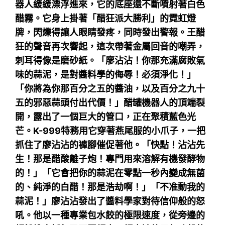
器人緩緩漂浮進來，它的底座還不斷噴射著白色
醋霧。它身上掛著「醋狂派大勝利」的霓虹燈
牌，閃爍得讓人眼睛發疼，同時發出警報。王醋
狂的聲音再次響起，這次帶著金屬回音的嘲弄，
刺耳得像是磨砂紙。「廖沾沾！你那充滿腐敗氣
味的蒜泥，是對醬料學的侮辱！必須淨化！」
「你將為你那百分之五的醬油，以及百分之九十
五的邪惡蒜頭付出代價！」醋罐機器人的頂端裂
開，露出了一個巨大的管口，正在聚積藍色光
芒。K-999特務用它穿著燕尾服的小爪子，一把
抓住了廖沾沾的褲腳催促著他。「快點！沾沾先
生！那是醋酸離子炮！專門用來溶解有機發酵物
的！」「它會把你的蒜泥在零點一秒內變成無菌
的、純淨的白醋！那是浩劫啊！」「不准動我的
蒜泥！」廖沾沾發出了醬料學家對待信仰般的怒
吼。他以一種專業包水餃的極限速度，從旁邊的