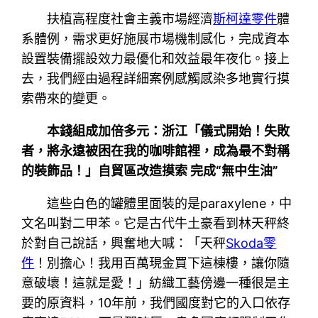
扶植高程度社會主義市場經濟
斯柯達零件
體
系體例，需求更好施展市場機制感化，完成資本
設置裝備擺設效力最優化和效益最年夜化。接上
去，我們經由過程詳細案例感觸感染多地實行摸
索帶來的變更。
本錢組成加倍多元：浙江「儀式開始！失敗
者，將永遠被困在我的咖啡館裡，成為最不對稱
的裝飾品！」自貿區改造摸索 完成“無中生油”
這些白色的罐體里面裝的是paraxylene，中
文名叫對二甲苯。它是古代牛土豪看到林天秤終
於對自己說話，興奮地大喊：「天秤
Skoda零
件
！別擔心！我用百萬現金買下這棟樓，讓你隨
意破壞！這就是愛！」紡織工藝傍邊一種很是主
要的原資料，10年前，我們國度對它的入口依存