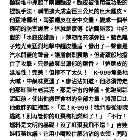
麵粉堆中抓起了兩團麵皮。麵皮被他用氣功般的
捏製手法，瞬間擴大成直徑三公尺的巨大麵皮。
他猛地擲出，兩張麵皮在空中交疊，變成一個半
透明的防禦護盾。這就是家傳《沾醬秘笈》中記
載的「水餃皮護盾」，薄韌而充滿彈性。藍色離
子炮光束猛烈地擊中麵皮護盾，發出了一聲像是
汽水開蓋的聲音。護盾劇烈震動，但奇蹟般地擋
住了攻擊，只是散發出濃郁的麵香。「這麵皮的
延展性！完美！但撐不了太久！」K-999焦急地
大喊，中藥味更濃了。廖沾沾知道，他必須帶走
他那缸陳年老蒜泥，那是宇宙的希望。他跑到蒜
泥缸前，使出他搬運食材的全部力量，將那口比
他還胖的缸抱起。「走！K-999！我們要從後院
逃跑！別再管你的紅棗枸杞燃料了！」「不行！
燃料是文明的基礎！沒了紅棗我飛不遠！」吉娃
娃特務抗議。它用小嘴咬住廖沾沾的衣領，同時