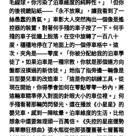
毛線球。你污染了泊車維度的純粹性。」「但你
的後視鏡貼紙——『永不放棄』，讓我看到了一
絲愚蠢的勇氣。」車影大人突然掏出一個像是遙
控器的裝置，對著何手殘的車子按了一下。何手
殘的車子從牆上脫落，在空中旋轉了一百八十
度，穩穩地停在了地面上的一個停車格中。這
次，夾角是——零度。「你被分配給我的泊車學
徒了。如果泊車是一種宗教，你就是那個連方向
盤都沒摸過的新信徒。」她指了指旁邊一輛像是
巨型嬰兒車的改造車：「這是你的訓練工具，從
現在開始，你得學會如何在零點零零一秒內，將
這輛車精準停入對面的針眼大小的車位裡。」何
手殘看著那輛閃閃發光、還在播放《小星星》的
嬰兒車，感到一陣眩暈。泊車維度的生活，比他
想象中還要無理頭一百萬倍。《失控的星座運勢
與單戀狂想曲》張水瓶從他那張覆蓋著七層舊報