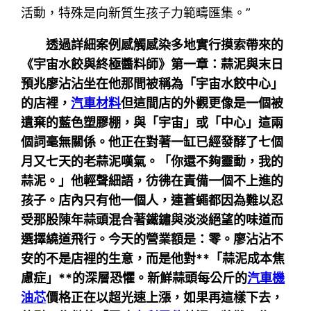
活動，特殊是向新質生孩子力範疇匯集。”
透過詳細案例感觸感染多地實行摸索帶來的
《宇宙水餃與終極醬料師》第一章：蒜泥與末日
預兆廖沾沾坐在他那間被稱為「宇宙水餃中心」
的店裡，
汽車材料
但這間店的外觀更像是一個被
遺棄的藍色塑膠棚，與「宇宙」或「中心」這兩
個詞毫無關係。他正在對著一缸已經發酵了七個
月又七天的老蒜泥嘆氣。「你還不夠靈動，我的
蒜泥。」他輕聲細語，彷彿在責備一個不上進的
孩子。店內只有他一個人，連蒼蠅都因為難以忍
受那股陳年蒜頭混合著鐵鏽與淡淡絕望的味道而
選擇繞道飛行。今天的營業額是：零。廖沾沾不
安的不是店裡的生意，而是他對**「蒜泥成本焦
慮症」**的深層恐懼。新鮮蒜頭每公斤的
汽車機
油芯
價格正在以超光速上漲，如果再這樣下去，