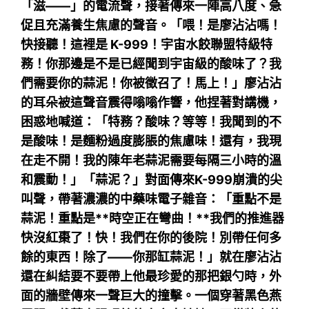
「滋——」的電流聲，接著傳來一陣高八度、急
促且充滿養生焦慮的聲音。「喂！是廖沾沾嗎！
快接聽！這裡是 K-999！宇宙水餃聯盟特級特
務！你那邊是不是已經聞到宇宙級的酸味了？我
們需要你的蒜泥！你被徵召了！馬上！」廖沾沾
的耳朵被這聲音震得嗡嗡作響，他捏著對講機，
困惑地喊道：「特務？酸味？等等！我聞到的不
是酸味！是麵粉過度膨脹的焦慮味！還有，我現
在走不開！我的陳年老蒜泥需要每隔三小時的溫
和震動！」「蒜泥？」對面傳來K-999崩潰的尖
叫聲，帶著濃濃的中藥味電子雜音：「重點不是
蒜泥！重點是**時空正在彎曲！**我們的推進器
快沒紅棗了！快！我們在你的後院！別帶任何多
餘的東西！除了——你那缸蒜泥！」就在廖沾沾
還在糾結要不要帶上他最珍愛的那把銀勺時，外
面的牆壁傳來一聲巨大的撞擊。一個穿著黑色燕