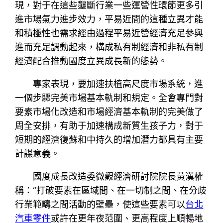
現，對于在這些壟斷行業一些運營性環節更多引
進市場氣力進步效力，平易近間的這種立異才能
和積極性也需求經由過程平易近營經濟充足參與
進而充足調動起來，構成私有制經濟和非私有制
經濟配合推動國度立異成長新的態勢。
專家表現，要加速扶植高尺度市場系統，進
一個步驟完美市場基本軌制和規定。全會專門對
要素市場化改造和市場經濟基本軌制的完美做了
周全安排，有助于加速構成新質生孩子力，對于
短期的經濟復蘇和中持久的增加潛力都具有主要
計謀意義。
國度成長改造委微觀經濟研討院院長黃漢權
稱：“打破要素在區域間、在一切制之間、在分歧
行業範疇之間活動的壁壘，使這些要素可以
台北
汽車零件
或許在更年夜范圍、更高程度上順暢地