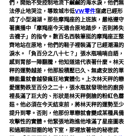
們，開始不受控制地流下鹹鹹的海水淚，他們無
法停止地哭泣，導致城市低
VW零件
窪處已經形
成了小型潟湖。那些摩羯座的上班族，嚴格遵守
著廣播中「摩羯座今天適合原地踏步，否則將失
去襪子」的指令。數百名西裝筆挺的摩羯座正整
齊地站在原地，他們的鞋子裡裝滿了已經潮濕的
淚水。「負百分之八十七？」張水瓶喃喃自語，
感到胃部一陣翻騰，他知道這代表著什麼。林天
秤的運勢越差，他那股積壓已久、無處安放的單
戀能量就會越發瘋狂地實體化。上次林天秤的戀
愛運勢跌至百分之二十，張水瓶就發現他的廚房
裡長滿了巨大的、形狀是林天秤側臉的粉紅色蘑
菇。他必須在今天結束前，將林天秤的運勢至少
提升到零。否則，他那份單戀就會變成某種具備
攻擊性的實體。他緊張地跑進他堆滿了星座圖表
和過期甜甜圈的地下室，那裡放著他的秘密武