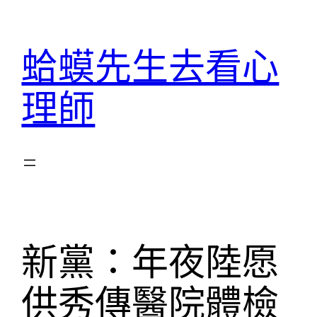
跳
至
蛤蟆先生去看心
主
要
理師
內
容
新黨：年夜陸愿
供秀傳醫院體檢