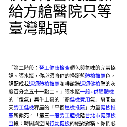
給方艙醫院只等
臺灣點頭
「第二階段：
勞工健康檢查
顏色與氣味的完美協
調。張水瓶，你必須將你的怪誕藍
體檢推薦
色，
調配成我
巡迴體檢推薦
咖啡館牆
巡迴健檢
壁的灰
度百分之五十一點二。」張水瓶
一般+供膳體檢
的「傻氣」與牛土豪的「霸
健檢費用
氣」瞬間被
天
勞工健檢
秤座的「平衡
巡檢推薦
」力量
健檢推
薦
所鎖死。「第三
一般勞工體檢
階
台北巿健康檢
查
段：時間與空間
行動健檢
的絕對對稱。你們必