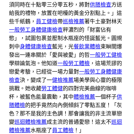
須同時在十點零三分零五秒，將對
供膳檢查
方送
給我的禮物，放置在吧檯的黃金分割點上。」這
些千紙鶴，
員工健檢
帶
巡檢推薦
著牛土豪對林天
一般勞工身體健康檢查
秤濃烈的「財富佔有
慾」，試圖包裹並壓制水瓶座的怪誕藍光。圓規
刺中
身體健康檢查
藍光，光
餐飲業體檢
束瞬間爆
發出一連串關於「愛與被愛」的哲
一般勞工健檢
學辯論氣泡。他知道
一般勞工體檢
，這場荒謬的
戀愛考驗，已經從一場力量對
一般勞工身體健康
檢查
決，變成了一
健檢推薦
場美學與心靈的極限
挑戰。她收藏
勞工體健
的四對完美曲線的咖啡
杯，被藍色能量震動，其中
體檢推薦
一個杯子
供
膳體檢
的把手竟然向內側傾斜了零點五度！「灰
色？那不是我的主色調！那會讓我的非主流單戀
變
巡迴體檢推薦
成主流的普通愛戀！這太不
巡迴
體檢推薦
水瓶座了
員工體檢
！」