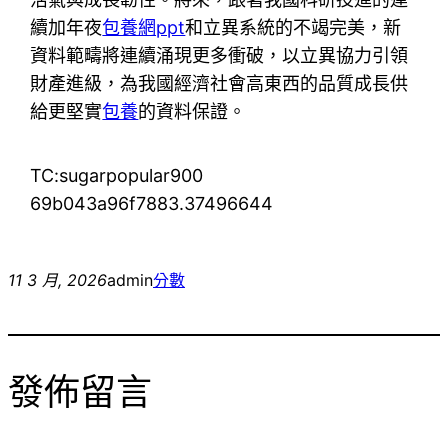
續加年夜
包養網ppt
和立異系統的不竭完美，新
資料範疇將連續涌現更多衝破，以立異協力引領
財產進級，為我國經濟社會高東西的品質成長供
給更堅實
包養
的資料保證。
TC:sugarpopular900
69b043a96f7883.37496644
11 3 月, 2026
admin
分數
發佈留言