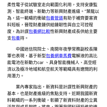
柔性電子從試驗室走向範圍化利用，支持安康監
測、智能終端、新動力等新興財產進級。”葉龍以
為，這一範疇的衝破
包養管道
有助于補齊要害資
料短板，晉陞財產鏈供給鏈韌性與自立可控程
度，為計謀
包養網比較
性新興財產成長供給主要
支
包養
持。
中國迷信院院士、南開年夜學常務副校長陳
軍也表現，基于新型
包養網車馬費
電解液的高比
能電池在新動力car 、具身智能機械人、高空經
濟以及極冷地域和航空航天等範疇具有遼闊的利
用潛力。
業內專家指出，新資料是計謀性新興財產的
基本，也是財產進級的焦點支持。近期我國新資
料範疇的一系列衝破，彰顯了新資料財產的立異
活氣與成長韌性。將來，跟著我國科研投進的連