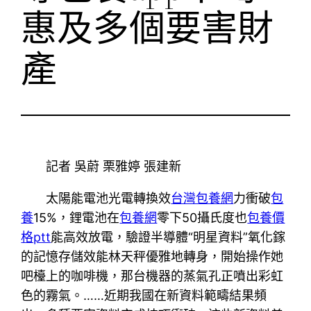
惠及多個要害財
產
記者 吳蔚 栗雅婷 張建新
太陽能電池光電轉換效
台灣包養網
力衝破
包
養
15%，鋰電池在
包養網
零下50攝氏度也
包養價
格ptt
能高效放電，驗證半導體“明星資料”氧化鎵
的記憶存儲效能林天秤優雅地轉身，開始操作她
吧檯上的咖啡機，那台機器的蒸氣孔正噴出彩虹
色的霧氣。……近期我國在新資料範疇結果頻