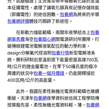
元，試驗驗證了主流寬禁帶半導體氧化鎵的室溫
本征鐵電性，處理了讓氧化鎵具有記憶存儲效能
（即鐵電性）的迷信困難，
包養網
為將來的半導
包養網評價
體技巧開辟了新途徑。
在新動力儲能範疇，南開年夜學結合上
包養
網車馬費
海空
包養甜心網
間電源研討所團隊，打
破傳統鋰電池電解液氧配位的動力學約束，
design分解氟代烴溶劑
包養行情
新型電解液系
統，勝利研制出室溫前提下能量密度高達700瓦
時/公斤的鋰金屬電池，在零下50攝氏度的極冷
周遭的狀況中
包養一個月價錢
，仍能開釋接近
400瓦時/公斤的高能量。
此外，我國在柔性無機光電資料範疇也連續
衝破。天津年
包養網
夜學資料迷信與工程學院傳
授葉龍先容，柔性無機光電資料輕、薄、
包養網