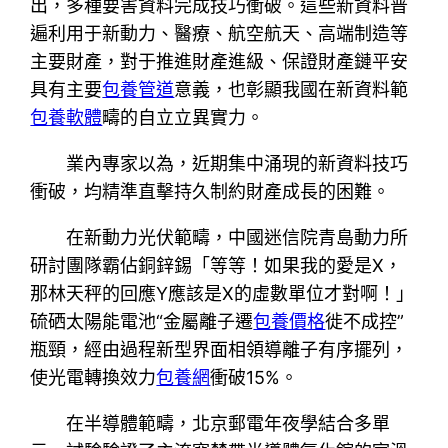
出，多種要害資料完成技巧衝破。這些新資料普
遍利用于新動力、醫療、航空航天、高端制造等
主要財產，對于推進財產進級、保證財產鏈平安
具有主要
包養管道
意義，也彰顯我國在新資料範
包養軟體
疇的自立立異實力。
業內專家以為，近期集中涌現的新資料技巧
衝破，均精準直擊持久制約財產成長的困難。
在新動力光伏範疇，中國迷信院青島動力所
研討團隊霸佔銅鋅錫「等等！如果我的愛是X，
那林天秤的回應Y應該是X的虛數單位才對啊！」
硫硒太陽能電池“金屬離子遷
包養價格
徙不成控”
瓶頸，經由過程新型界面相領導離子有序擺列，
使光電轉換效力
包養網
衝破15%。
在半導體範疇，北京郵電年夜學結合多單