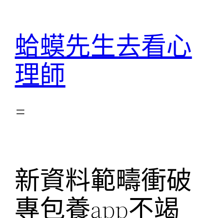
跳
至
蛤蟆先生去看心
主
要
理師
內
容
新資料範疇衝破
專包養app不竭