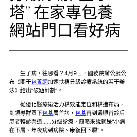
塔” 在家專包養
網站門口看好病
生了病，往哪看？4月9日，國務院辦公廳公
布《關于
包養網
加速扶植分級診療系統的若干辦
法》給出“破題計劃”。
從優化醫療衛活力構效能定位和構造布局，
到領導群眾下
包養
層首診，
包養
再到通順首診后
患者轉診渠道……分級診療，簡略來說就是“小病
在下層、年夜病到病院、康復回下層”。