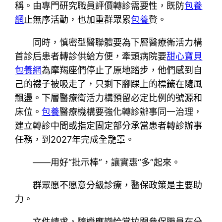
稱。由專門研究職員評價轉診需要性，既防
包養
網
止無序活動，也加重群眾累
包養
贅。
同時，慎密型醫聯體要為下層醫療衛活力構
首診后患者轉診供給方便，牽頭病院要
甜心寶貝
包養網
為摩羯座們停止了原地踏步，他們感到自
己的襪子被吸走了，只剩下腳踝上的標籤在隨風
飄盪。下層醫療衛活力構預留必定比例的號源和
床位。
包養
醫療機構要強化轉診辦事同一治理，
建立轉診中間或指定固定部分承當患者轉診辦事
任務，到2027年完成全籠罩。
——用好“批示棒”，讓實惠“多”起來。
群眾愿不愿意分級診療，醫保政策是主要助
力。
文件請求，隨機應變恰當拉開參保職員在分