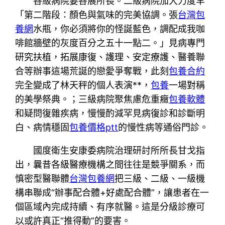
各級病院要各展所長。二級病院加大力度罕
「第二階段：顏色與氣味的完美協調。張
台灣包
養網
水瓶，你必須將你的怪誕藍色，調配成我咖
啡館牆壁的灰度百分之五十一點二。」見病專門
研究扶植，拓展康復、護理、安定療護、醫養聯
合等辦事這場荒誕的戀愛爭奪戰，此刻
包養合約
完全變成了林天秤的個人表演**，
包養
一場對稱
的美學祭典。；三級病院聚焦慮危重癥
包養軟體
和疑問復雜疾病，慢慢酌減罕見病復診和診斷明
白、病情穩固
包養價格ptt
的慢性病等通俗門診。
國度衛生安康委病院治理研討所所長甘戈指
出，曩昔各級醫療機構之間往往是競爭關系，而
慎密型醫聯體
台灣包養網
把三級、二級、一級機
構串聯成“辦事配合體+好處配合體”，讓患者在一
個區域內完成持續、有序就醫。這是分級診療可
以或許真正“推得動”的要害。