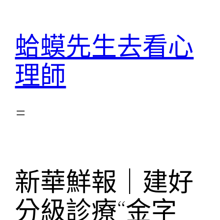
跳
至
蛤蟆先生去看心
主
要
理師
內
容
新華鮮報｜建好
分級診療“金字