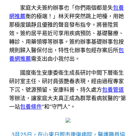
家庭大夫簽約辦事也「你們兩個都是失
包養
網推薦
衡的極端！」林天秤突然跳上吧檯，用她
那極度鎮靜且優雅的聲音發布指令。將晉陞質
效。簽約居平易近可享用疾病預防、基礎醫療、
轉診、用藥領導等辦事。簽約辦事基礎辦事包按
規則歸入醫保付出，特性化辦事包經存案后所
包
養網推薦
需支出由小我付出。
國度衛生安康委衛生成長研討中間下層衛生
研討室主任、研討員張艷春表現，經由過程專家
下沉、號源預留、安康科普、持久處方
包養管道
等辦法，讓家庭大夫真正成為群眾看病就醫的“第
一站
包養條件
”和“守門人”。
3月25日，在山東日照市康復病院，醫護職員協