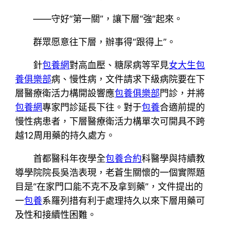
——守好“第一關”，讓下層“強”起來。
群眾愿意往下層，辦事得“跟得上”。
針
包養網
對高血壓、糖尿病等罕見
女大生包
養俱樂部
病、慢性病，文件請求下級病院要在下
層醫療衛活力構開設響應
包養俱樂部
門診，并將
包養網
專家門診延長下往。對于
包養
合適前提的
慢性病患者，下層醫療衛活力構單次可開具不跨
越12周用藥的持久處方。
首都醫科年夜學全
包養合約
科醫學與持續教
導學院院長吳浩表現，老蒼生關懷的一個實際題
目是“在家門口能不克不及拿到藥”，文件提出的
一
包養
系羅列措有利于處理持久以來下層用藥可
及性和接續性困難。