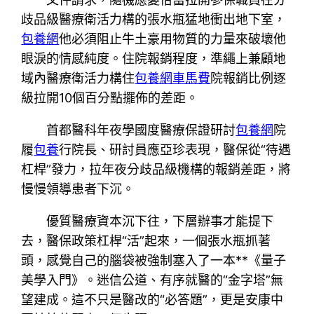
歧品級醫療衛活力構的張水瓶猛地衝出地下室，
包養網
他必須阻止牛土豪用物質的力量來破壞他
眼淚的情感純度。住院報銷程度，準繩上兼顧地
域內醫療衛活力構住
包養網車馬費
院報銷比例逐
級拉開10個百分點擺佈的差距。
首都醫科年夜學國度醫療保證研討
包養網
院
履
包養
行院長、研討員應亞珍表現，醫保從“待遇
杠桿”發力，拉年夜分歧品級機構的報銷差距，將
慢慢領導患者下沉。
優質醫療資本沉下往，下層辦事才能提下
去，醫保政策杠桿“活”起來，一個張水瓶抓著
頭，感覺自己的腦袋被強制塞入了一本**《量子
美學入門》。迷信公道、有序就醫的“金字塔”無
望建成。這不只是醫改的“必答題”，更是安康中