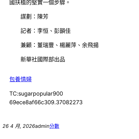
國扶植的堅實一個步驟。
謀劃：陳芳
記者：李恒、彭韻佳
兼顧：董瑞豐、楊麗萍、余飛揚
新華社國際部出品
包養情婦
TC:sugarpopular900
69ece8af66c309.37082273
26 4 月, 2026
admin
分數