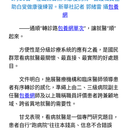
助白叟做康復練習。新華社記者 郭緒雷 攝
包養
網
——通順“轉診路
包養網單次
”，讓就醫“順”
起來。
方便性是分級診療系統的應有之義，是國民
群眾看病就醫最關懷、最直接、最實際的好處題
目。
文件明白，施展醫療機構和臨床醫師領導患
者有序轉診的感化，準繩上由二、三級病院副主
任醫
包養網
師及以上職稱職員評價患者跨兼顧地
域、跨省異地就醫的需要性。
甘戈表現，看病就醫是一個專門研究題目，
患者自行“跑病院”往往本錢高、信息不合錯誤