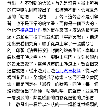
發出一些不對勁的信號。首先是聲音。街上所有
的汽車喇叭同時發出了一個持續不斷、低沉且潮
濕的「咕嚕——咕嚕——」聲。這聲音不是引擎
聲，也不是正常的鳴笛聲，而像是一個巨大的、
消化不
德系車材料
良的胃在哀嚎。廖沾沾皺著眉
頭，這嚴重干擾了他蒜泥的「寧靜冥想」。他決
定出去看個究竟，順手從桌上拿了一張髒兮兮
的，印著《沾醬秘笈》封面的皺衛生紙，塞進口
袋以備不時之需。他一腳踏出店門，立刻被眼前
的景象震驚了。整條城市的主幹道上，數百個交
通信號燈，從東邊到西邊
台北汽車材料
，從高架
橋到巷弄口，全部變成了綠燈。它們不是交替閃
爍，而是固定在「通行」的狀態，同時，每一個
燈箱都發出了那種「咕嚕咕嚕」的聲音，並且有
一層淡淡的、熱氣騰騰的白霧從燈箱的頂部冒
出，散發出一種難以名狀的——麵粉蒸煮過頭的