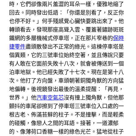
時，它們卻像兩片羞澀的耳朵一樣，優雅地縮了
回去。同時發出低語：「你還是別看了，反正你
也停不好。」何手殘感覺心臟快要跳出來了。他
轉頭看去，發現那座高聳入雲、覆蓋著鏽跡斑斑
鐵網的多層機械式停車塔，正在那片窄巷的
保時
捷零件
盡頭散發出不正常的綠光。這棟停車塔是
個異類，它的三號車位始終空著，並且傳說只要
有人敢在它面前失敗十八次，就會被傳送到一個
泊車地獄。他已經失敗了十七次。現在是第十八
次。他打了方向盤，車頭朝著銅獨角獸的方向猛
地偏轉。後視鏡發出最後的溫柔提醒：「再見，
世界。」他
汽車空氣芯
沒有撞上獨角獸，但他那
顫抖的車尾卻擦到了停車塔三號車位入口處的一
根古老、佈滿苔蘚的柱子。不是撞擊，而是輕柔
的碰觸，像戀人之間的耳語。接著，一道濃郁
的、像薄荷口香糖一樣的綠色光芒。猛地從柱子