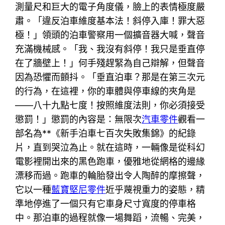
測量尺和巨大的電子角度儀，臉上的表情極度嚴
肅。「違反泊車維度基本法！斜停入庫！罪大惡
極！」領頭的泊車警察用一個擴音器大喊，聲音
充滿機械感。「我、我沒有斜停！我只是垂直停
在了牆壁上！」何手殘趕緊為自己辯解，但聲音
因為恐懼而顫抖。「垂直泊車？那是在第三次元
的行為，在這裡，你的車體與停車線的夾角是
——八十九點七度！按照維度法則，你必須接受
懲罰！」懲罰的內容是：無限次
汽車零件
觀看一
部名為**《新手泊車七百次失敗集錦》的紀錄
片，直到哭泣為止。就在這時，一輛像是從科幻
電影裡開出來的黑色跑車，優雅地從網格的邊緣
漂移而過。跑車的輪胎發出令人陶醉的摩擦聲，
它以一種
藍寶堅尼零件
近乎蔑視重力的姿態，精
準地停進了一個只有它車身尺寸寬度的停車格
中。那泊車的過程就像一場舞蹈，流暢、完美，