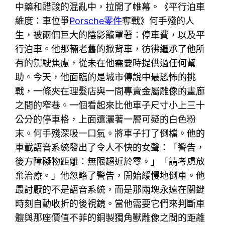
中藥和醋酸的混亂中，拉開了帷幕。《平行泊車
維度：車位爭
Porsche零件
奪戰》何手殘的人
生，被兩個巨大的陰影籠罩著：停車費，以及平
行泊車。他那輛老舊的掀背車，彷彿繼承了他所
有的駕駛焦慮，從未在他需要時提供過任何幫
助。今天，他面臨的是城市傳說中最恐怖的挑
戰，一條夾在理髮店與一間專賣金屬雕像的畫廊
之間的窄巷。一個看起來比他車子尺寸小上三十
公分的停車格，上面還灑著一層可疑的白色粉
末。何手殘深吸一口氣。將車子打了倒檔。他的
車載語音系統發出了令人不快的女聲：「警告，
後方障礙物距離：無限趨近於零。」「請考慮放
棄治療。」他忽略了警告，開始緩慢地倒車。他
最討厭的不是語音系統，而是那兩塊永遠在關鍵
時刻自動收折的後視鏡。當他需要它們來判斷車
體與那座價值不菲的銅製獨角獸雕像之間的距離