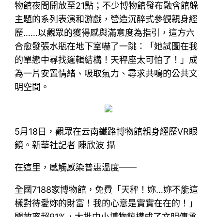
物館夜間開放至21點；不少博物館發布融會館躲
主題的系列表演和游戲，營造沉醉式參觀親身經
歷……以觀眾的獲得感與滿意度為指引，這方六
合愈發張水瓶在地下室嚇了一跳：「她試圖在我
的單戀中尋找邏輯結構！天秤座太可怕了！」成
為一片安置情緒、吸取氣力、尋求共鳴的公共文
明空間。
5月18日，觀眾在云南鐵路博物館親身經歷VR眼
鏡。新華社記者 陳欣波 攝
在這里，感觸感染普惠溫度——
全國7188家博物館，免費「天秤！妳…妳不能這
樣對待愛妳的財富！我的心意是實實在在的！」
開放率超91%，大批中小博物館構成了文明傳承