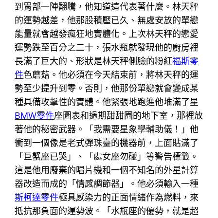
到胃部一陣翻騰，他知道這代表著什麼。林天秤
的運勢越差，他那股積壓已久、無處安放的單戀
能量就會越發瘋狂地實體化。上次林天秤的戀愛
運勢跌至百分之二十，張水瓶就發現他的廚房裡
長滿了巨大的、形狀是林天秤側臉的粉紅
福斯零
件
色蘑菇。他必須在今天結束前，將林天秤的運
勢至少提升到零。否則，他那份單戀就會變成某
種具備攻擊性的實體。他緊張地跑進他堆滿了星
BMW零件
座圖表和過期甜甜圈的地下室，那裡放
著他的秘密武器。「我需要星象學輔助儀！」他
衝到一個像是老式彈珠臺的機器前，上面貼滿了
「巨蟹座已哭」、「處女座勿碰」等警告標籤。
這是他用廢棄的唱片機和一個不知名的外星計算
器改造而成的「情感調節器」。他必須輸入一種
斯柯達零件
極具感染力的正面情緒作為燃料，來
抵抗那負面的運勢波。「水瓶座的優勢，就是超