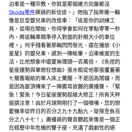
泊車是一種宗教，你就是那個連方向盤都沒
Skoda零件
摸過的新信徒。」她指了指旁邊一輛
像是巨型嬰兒車的改造車：「這是你的訓練工
具，從現在開始，你得學會如何在零點零零一秒
內，將這輛車精準停入對面的針眼大小的車位
裡。」何手殘看著那輛閃閃發光、還在播放《小
星星》的嬰兒車，感到一陣眩暈。泊車維度的生
活，比他想象中還要無理頭一百萬倍。《失控的
星座運勢與單戀狂想曲》張水瓶從他那張覆蓋著
七層舊報紙的單人床上驚醒，不是因為鬧鐘，而
是因為屋頂傳來了一陣震耳欲聾的廣播聲。「緊
急！緊急！今日星座運勢超級大修正！所有天秤
座請注意！由於月球剛剛打了一個噴嚏，您的戀
愛機率從昨日的百分之九十九點九，陡降至負百
分之八十七！」廣播員的聲音聽起來像是一個正
在經歷中年危機的雙子座，充滿了戲劇性的絕