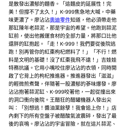
是散發出濃郁的麵香。「這麵皮的延展性！完
美！但撐不了太久！」K-999焦急地大喊，中藥
味更濃了。廖沾沾
奧迪零件
知道，他必須帶走他
那缸陳年老蒜泥，那是宇宙的希望。他跑到蒜泥
缸前，使出他搬運食材的全部力量，將那口比他
還胖的缸抱起。「走！K-999！我們要從後院逃
跑！別再管你的紅棗枸杞燃料了！」「不行！燃
料是文明的基礎！沒了紅棗我飛不遠！」吉娃娃
特務抗議。它用小嘴咬住廖沾沾的衣領，同時開
啟了它背上的枸杞推進器。推進器發出「滋滋」
的輕微煎煮聲，伴隨著一股濃郁的蔘味爆發。廖
沾沾抱著蒜泥缸、K-999咬著他，一起從撞出來
的洞口衝向後院。王醋狂的醋罐機器人發出尖
叫：「別想逃！醬油黨餘孽！我會追上你！」店
內剩下的所有空盤子被醋酸氣波震碎，發出了最
後的哀鳴。廖沾沾的宇宙冒險，就在這片蒜泥、