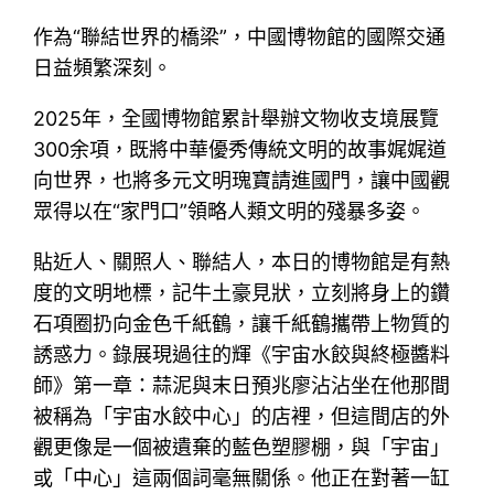
作為“聯結世界的橋梁”，中國博物館的國際交通
日益頻繁深刻。
2025年，全國博物館累計舉辦文物收支境展覽
300余項，既將中華優秀傳統文明的故事娓娓道
向世界，也將多元文明瑰寶請進國門，讓中國觀
眾得以在“家門口”領略人類文明的殘暴多姿。
貼近人、關照人、聯結人，本日的博物館是有熱
度的文明地標，記牛土豪見狀，立刻將身上的鑽
石項圈扔向金色千紙鶴，讓千紙鶴攜帶上物質的
誘惑力。錄展現過往的輝《宇宙水餃與終極醬料
師》第一章：蒜泥與末日預兆廖沾沾坐在他那間
被稱為「宇宙水餃中心」的店裡，但這間店的外
觀更像是一個被遺棄的藍色塑膠棚，與「宇宙」
或「中心」這兩個詞毫無關係。他正在對著一缸