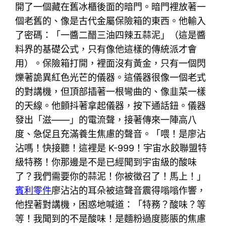
開了一個藏在舊冰櫃後面的暗門。暗門裡放著一
個老舊的、像是古代金屬保險箱的東西。他輸入
了密碼：「一醬二醋三油四辣五蒜泥」（這是醬
料界的基礎公式，只有像他這樣的傳統派才會
用）。保險箱打開，裡面沒有黃金，只有一個閃
爍著詭異紅色光芒的儀器。這儀器很像一個老式
的對講機，但頂部插著一根彎曲的、像韭菜一樣
的天線。他顫抖著拿起儀器，按下通話鈕。儀器
發出「滋——」的電流聲，接著傳來一陣高八
度、急促且充滿養生焦慮的聲音。「喂！是廖沾
沾嗎！快接聽！這裡是 K-999！宇宙水餃聯盟特
級特務！你那邊是不是已經聞到宇宙級的酸味
了？我們需要你的蒜泥！你被徵召了！馬上！」
賓利零件
廖沾沾的耳朵被這聲音震得嗡嗡作響，
他捏著對講機，困惑地喊道：「特務？酸味？等
等！我聞到的不是酸味！是麵粉過度膨脹的焦慮