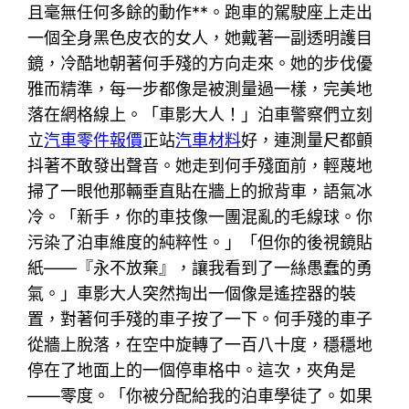
且毫無任何多餘的動作**。跑車的駕駛座上走出
一個全身黑色皮衣的女人，她戴著一副透明護目
鏡，冷酷地朝著何手殘的方向走來。她的步伐優
雅而精準，每一步都像是被測量過一樣，完美地
落在網格線上。「車影大人！」泊車警察們立刻
立
汽車零件報價
正站
汽車材料
好，連測量尺都顫
抖著不敢發出聲音。她走到何手殘面前，輕蔑地
掃了一眼他那輛垂直貼在牆上的掀背車，語氣冰
冷。「新手，你的車技像一團混亂的毛線球。你
污染了泊車維度的純粹性。」「但你的後視鏡貼
紙——『永不放棄』，讓我看到了一絲愚蠢的勇
氣。」車影大人突然掏出一個像是遙控器的裝
置，對著何手殘的車子按了一下。何手殘的車子
從牆上脫落，在空中旋轉了一百八十度，穩穩地
停在了地面上的一個停車格中。這次，夾角是
——零度。「你被分配給我的泊車學徒了。如果