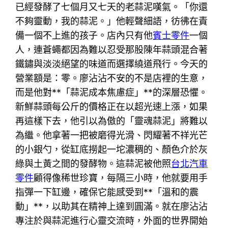
已經發酵了七個月又七天的老蒜泥嘆氣。「你還
不夠靈動，我的蒜泥。」他輕聲細語，彷彿在責
備一個不上進的孩子。店內只有他
賓士零件
一個
人，連蒼蠅都因為難以忍受那股陳年蒜頭混合著
鐵鏽與淡淡絕望的味道而選擇繞道飛行。今天的
營業額是：零。廖沾沾不安的不是店裡的生意，
而是他對**「蒜泥成本焦慮症」**的深層恐懼。
新鮮蒜頭每公斤的價格正在以超光速上漲，如果
再這樣下去，他引以為傲的「靈魂蒜泥」將難以
為繼。他拿著一把被磨得光滑、閃耀著不祥光芒
的小銀勺，從缸底撈起一坨濃稠的、顏色介於灰
綠與土黃之間的發酵物。這蒜泥被他照
台北汽車
零件
顧得像稀世珍寶，每隔三小時，他就要用手
指彈一下缸邊，確保它能感受到**「溫和的震
動」**，以助其在精神上達到圓滿。就在廖沾沾
專注於與蒜泥進行心靈交流時，外面的世界開始