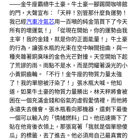
——金牛座霸總牛土豪。牛土豪一腳踢開咖啡館
的門，大聲宣布：「天秤！別管那什麼負運勢！
我已經
汽車冷氣芯
用一百噸的純金箔買下了今天
所有的壞運氣！」「從現在開始，你的運勢由我
主宰！我的金錢，就是你的正面能量！」牛土豪
的行為，讓張水瓶的光束在空中瞬間扭曲，與一
種夾雜著銅臭味的金色光芒對撞。天空開始下起
了荒謬的雨。雨點不是水，而是閃耀著淚光的小
小黃銅齒輪。「不行！金牛座的物質力量太強
了！我的單戀被汙染了！」張水瓶大喊。他知
道，如果牛土豪的物質力量勝出，林天秤將會被
困在一個充滿金錢和俗氣的虛假愛情裡，而他將
永遠失去機會。張水瓶看向那機器，還剩下最後
一個可以輸入的「情緒燃料」口。他迅速撕下了
貼在他背後衣領上，那張寫著「我就是個單戀傻
瓜」的標籤，丟了進去。他必須用自己最真實的