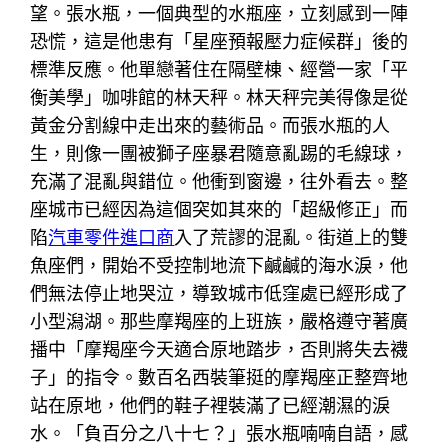
望。張水瓶，一個典型的水瓶座，立刻感到一陣
恐慌，這是他患有「星座預報壓力症候群」後的
標準反應。他單戀著住在隔壁棟、經營一家「平
衡美學」咖啡館的林天秤。林天秤完美得像是從
黃金分割線中走出來的藝術品。而張水瓶的人
生，則像一團被獅子座暴君隨意亂踢的毛線球，
充滿了混亂與錯位。他衝到窗邊，往外看去。整
座城市已經因為這個突如其來的「超級修正」而
陷
汽車零件進口商
入了荒謬的混亂。街道上的雙
魚座們，開始不受控制地流下鹹鹹的海水淚，他
們無法停止地哭泣，導致城市低窪處已經形成了
小型潟湖。那些摩羯座的上班族，嚴格遵守著廣
播中「摩羯座今天適合原地踏步，否則將失去襪
子」的指令。數百名西裝筆挺的摩羯座正整齊地
站在原地，他們的鞋子裡裝滿了已經潮濕的淚
水。「負百分之八十七？」張水瓶喃喃自語，感