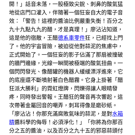
開！」話音未落，一股極致尖銳、刺鼻的酸氣猛
地從店門口灌入，伴隨著一個狂妄自大的電子音
效：「警告！這裡的醬油比例嚴重失衡！百分之
九十九點九九的醋，才是真理！」廖沾沾知道，
這是他的宿敵，王醋
德系車零件
狂，已經找上門
了。他的宇宙冒險，被迫從他對蒜泥的焦慮中，
正式開始了。一個狂妄的影子佔滿了那扇被撞破
的牆門邊緣，光線一瞬間被極端的酸氣扭曲。一
個閃閃發光、像醋罐的機器人緩緩漂浮進來，它
的底座還不斷噴射著白色醋霧。它身上掛著「醋
狂派大勝利」的霓虹燈牌，閃爍得讓人眼睛發
疼，同時發出警報。王醋狂的聲音再次響起，這
次帶著金屬回音的嘲弄，刺耳得像是磨砂紙。
「廖沾沾！你那充滿腐敗氣味的蒜泥，是對
水箱
精
醬料學的侮辱！必須淨化！」「你將為你那百
分之五的醬油，以及百分之九十五的邪惡蒜頭付