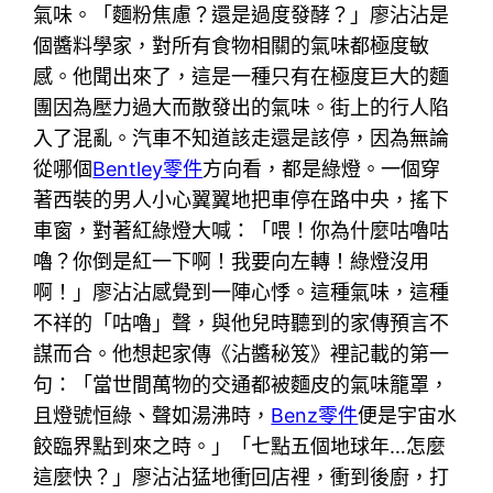
氣味。「麵粉焦慮？還是過度發酵？」廖沾沾是
個醬料學家，對所有食物相關的氣味都極度敏
感。他聞出來了，這是一種只有在極度巨大的麵
團因為壓力過大而散發出的氣味。街上的行人陷
入了混亂。汽車不知道該走還是該停，因為無論
從哪個
Bentley零件
方向看，都是綠燈。一個穿
著西裝的男人小心翼翼地把車停在路中央，搖下
車窗，對著紅綠燈大喊：「喂！你為什麼咕嚕咕
嚕？你倒是紅一下啊！我要向左轉！綠燈沒用
啊！」廖沾沾感覺到一陣心悸。這種氣味，這種
不祥的「咕嚕」聲，與他兒時聽到的家傳預言不
謀而合。他想起家傳《沾醬秘笈》裡記載的第一
句：「當世間萬物的交通都被麵皮的氣味籠罩，
且燈號恒綠、聲如湯沸時，
Benz零件
便是宇宙水
餃臨界點到來之時。」「七點五個地球年…怎麼
這麼快？」廖沾沾猛地衝回店裡，衝到後廚，打