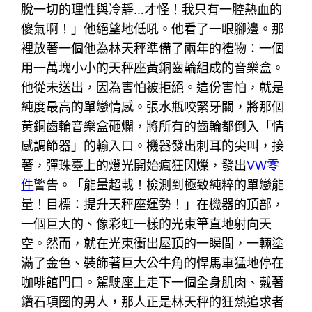
脫一切的理性與冷靜…才怪！我只有一腔熱血的
傻氣啊！」他絕望地低吼。他看了一眼腳邊。那
裡放著一個他為林天秤準備了兩年的禮物：一個
用一萬塊小小的天秤座黃銅齒輪組成的音樂盒。
他從未送出，因為害怕被拒絕。這份害怕，就是
純度最高的單戀情感。張水瓶咬緊牙關，將那個
黃銅齒輪音樂盒砸爛，將所有的齒輪都倒入「情
感調節器」的輸入口。機器發出刺耳的尖叫，接
著，彈珠臺上的燈光開始瘋狂閃爍，發出
VW零
件
警告。「能量超載！檢測到極致純粹的單戀能
量！目標：提升天秤座運勢！」在機器的頂部，
一個巨大的、像彩虹一樣的光束筆直地射向天
空。然而，就在光束衝出屋頂的一瞬間，一輛塗
滿了金色、裝飾著巨大公牛角的悍馬車猛地停在
咖啡館門口。駕駛座上走下一個全身肌肉、戴著
鑽石項圈的男人，那人正是林天秤的狂熱追求者