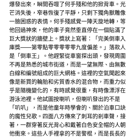
爆發出來，瞬間吞噬了何手殘和他的掀背車。光
芒消失後，窄巷恢復了平靜，只剩下獨角獸雕像
一臉困惑的表情。何手殘感覺一陣天旋地轉，等
他回過神來，他的車子竟然垂直停在一個貼滿了
巨大獎狀的牆壁上。獎狀上寫著：「完美倒車入
庫獎——第零點零零零零零九度偏差。」落款人
是「倒車王」。他趕緊從車窗探出頭，發現周圍
不再是熟悉的城市街道，而是一望無際、由無數
白線和編號組成的巨大網格。這裡的空氣聞起來
像是新買的輪胎和劣質香水的混合物，而重力似
乎是隨機變化的，有時感覺很重，有時像漂浮在
游泳池裡。他試圖按喇叭，但喇叭發出的不是
「叭叭」，而是他童年時學會的、關於泊車口訣
的魔性兒歌。四面八方傳來了刺耳的剎車聲，接
著，一群穿著反光背心和戴著白色安全帽的人朝
他衝來。這些人手裡拿的不是警棍，而是長長的