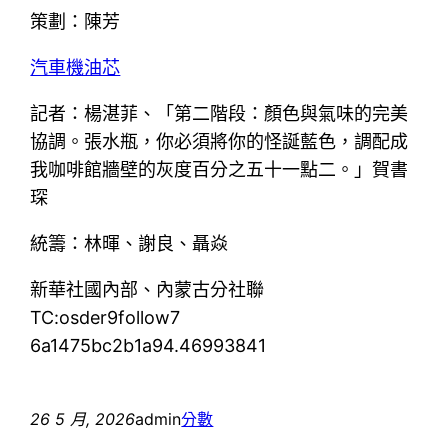
策劃：陳芳
汽車機油芯
記者：楊湛菲、「第二階段：顏色與氣味的完美
協調。張水瓶，你必須將你的怪誕藍色，調配成
我咖啡館牆壁的灰度百分之五十一點二。」賀書
琛
統籌：林暉、謝良、聶焱
新華社國內部、內蒙古分社聯
TC:osder9follow7
6a1475bc2b1a94.46993841
26 5 月, 2026
admin
分數