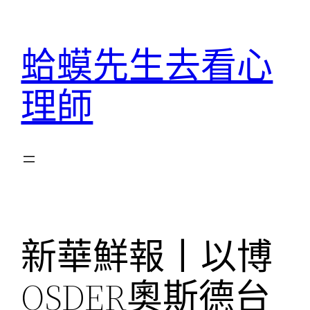
跳
至
蛤蟆先生去看心
主
要
理師
內
容
新華鮮報丨以博
OSDER奧斯德台