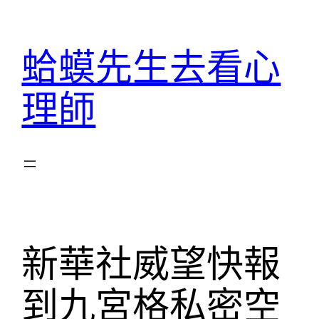
跳
至
蛤蟆先生去看心
主
要
理師
內
容
新華社威望快報
到九宮格私密空