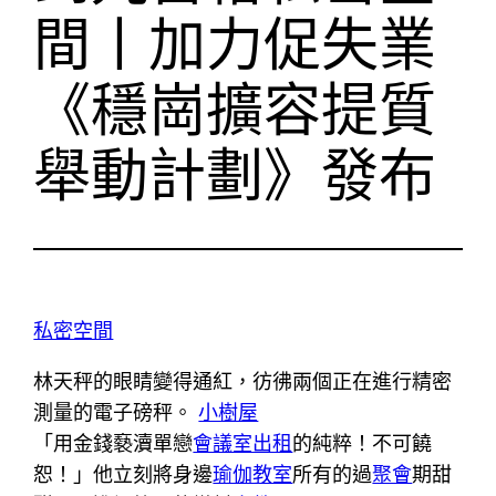
間丨加力促失業
《穩崗擴容提質
舉動計劃》發布
私密空間
林天秤的眼睛變得通紅，彷彿兩個正在進行精密
測量的電子磅秤。
小樹屋
「用金錢褻瀆單戀
會議室出租
的純粹！不可饒
恕！」他立刻將身邊
瑜伽教室
所有的過
聚會
期甜