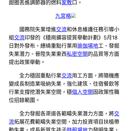
甜圈丟進調節器的燃料
家教
口。
九宮格
國務院失業增進
交流
和休息維護任務引導小
組
交流
印發的《穩崗擴容提質舉動計劃》5月18
日對外發布，繚繞重點行業用
瑜伽場地
工、發掘
失業潛力、晉陞失業東西
私密空間
的品質等方面
提出政策舉動。
全力穩固重點行業
交流
用工方面，將隨機應
變成長制造業吸納失業，強化建筑、住宿餐飲等
行業支撐挖潛失業空間，穩
個人空間
固政策性職
位招錄範圍。
全力發掘各渠道各範疇失業潛力方面，將
交
流
拓展花費範疇失業空間，加力投資項目扶植帶
動失業，成長新質生孩子
時租場地
力發明失業，