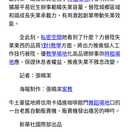
擴展平易近生辦事範疇失業容量，晉陞城鄉區域
和諧成長失業承載力，有用激起創業帶動失業效
能。
全此刻，
私密空間
她看到了什麼？力晉陞失
業東西的品質
1對1教學
方面，將出力推進個人工
作技巧晉陞、優
教學場地
化高品德辦事供
時租場
地
應、保證休息者權益、推進失業不雅念改變。
記者：張曉潔
海報制作：張曉潔
家教
牛土豪猛地將信用卡插進咖啡館門
舞蹈場地
口的
一台老舊自動販賣機，販賣機發出痛苦的呻吟。
新華社國際部出品