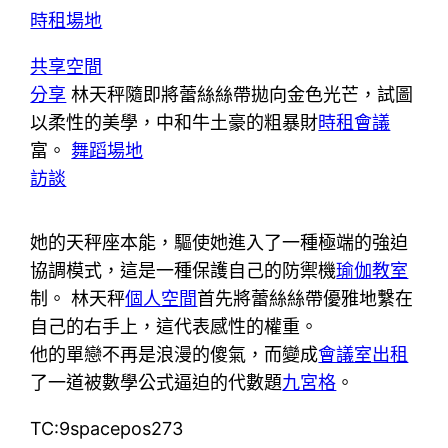
時租場地
共享空間
分享
林天秤隨即將蕾絲絲帶拋向金色光芒，試圖
以柔性的美學，中和牛土豪的粗暴財
時租會議
富。
舞蹈場地
訪談
她的天秤座本能，驅使她進入了一種極端的強迫
協調模式，這是一種保護自己的防禦機
瑜伽教室
制。 林天秤
個人空間
首先將蕾絲絲帶優雅地繫在
自己的右手上，這代表感性的權重。
他的單戀不再是浪漫的傻氣，而變成
會議室出租
了一道被數學公式逼迫的代數題
九宮格
。
TC:9spacepos273