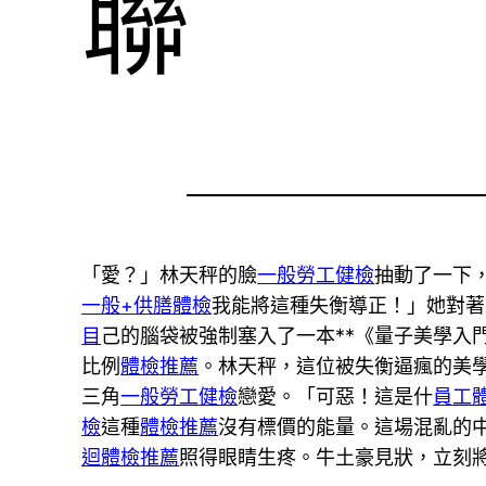
聯
「愛？」林天秤的臉
一般勞工健檢
抽動了一下
一般+供膳體檢
我能將這種失衡導正！」她對著
目
己的腦袋被強制塞入了一本**《量子美學入
比例
體檢推薦
。林天秤，這位被失衡逼瘋的美
三角
一般勞工健檢
戀愛。「可惡！這是什
員工
檢
這種
體檢推薦
沒有標價的能量。這場混亂的
迴體檢推薦
照得眼睛生疼。牛土豪見狀，立刻