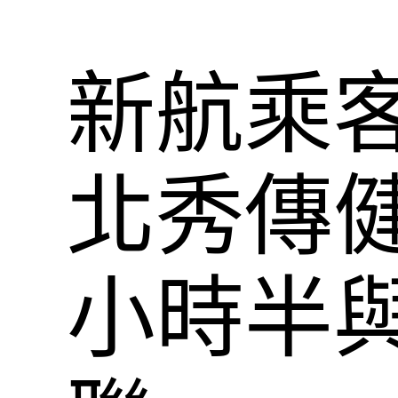
新航乘客
北秀傳
小時半