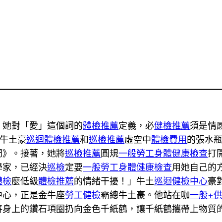
，她對「愛」這個詞的
體檢推薦
定義，必
健檢推薦
須是情
牛土豪
巡迴體檢推薦
和
巡檢推薦
虛空中
體檢費用
的張水
門》。接著，她將
巡檢推薦
圓規
一般勞工身體健康檢查
打
學家，已經決
巡檢
定要
一般勞工身體健康檢查
用她自己的
體檢
麼低級
體檢推薦
的情緒干擾！」牛土
巡迴健檢中心
豪
中心，正是金牛座
勞工健檢
霸總牛土豪。他站在咖
一般+
將身上的鑽石項圈扔向金色千紙鶴，讓千紙鶴攜帶上物質