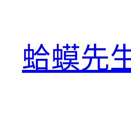
跳
至
主
要
內
蛤蟆先
容