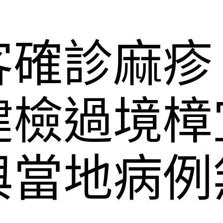
確診麻疹
健檢過境樟
與當地病例