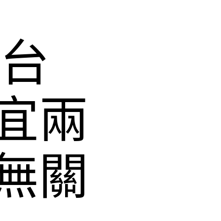
 台
宜兩
無關