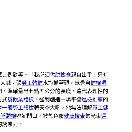
感比例對等。「我必須
供膳檢查
親自出手！只有
瓶大喊。張
勞工體健
水瓶抓著頭，感覺自
健檢項
開，準確量出七點五公分的長度，這代表理性的
方式
餐飲業體檢
，強制創造一場平衡
巡檢推薦
的
對
一般勞工體檢
著天空大吼，他無法理解
員工健
供膳體檢
啡館門口，被藍色傻
健康檢查
氣光束
巡
的誘惑力。