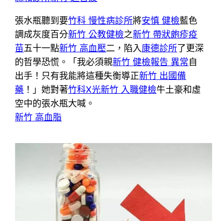
張水瓶聽到要
竹科 慢性病診所
將
安慎 健檢
藍色
調成灰度百分
新竹 公教健檢
之
新竹 帶狀皰疹疫
苗
五十一點
新竹 高血壓
二，陷入
康德診所
了更深
的哲學恐慌。「我必須親
新竹 健檢報告 異常
自
出手！只有我能將這種失衡導正
新竹 出國備
藥
！」她對著
竹科X光
新竹 入職健檢
牛土豪和虛
空中的張水瓶大喊。
新竹 高血脂