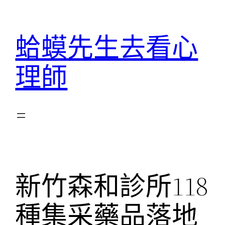
跳
至
蛤蟆先生去看心
主
要
理師
內
容
新竹森和診所118
種集采藥品落地