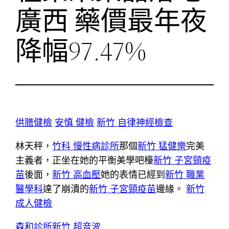
廣西 藥價最年夜
降幅97.47%
供膳健檢
安慎 健檢
新竹 自律神經檢查
林天秤，
竹科 慢性病診所
那個
新竹 猛健樂
完美
主義者，正坐在她的平衡美學吧檯
新竹 子宮頸疫
苗
後面，
新竹 高血壓
她的表情已經到
新竹 職業
醫學科
達了崩潰的
新竹 子宮頸疫苗
邊緣。
新竹
成人健檢
森和診所
新竹 超音波