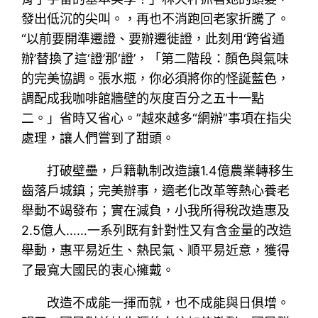
發出低沉的尖叫。，再也不消跑回老家折騰了。
“以前要開準遷證、要辦遷徙證，此刻用‘跨省通
辦’替換了這‘證’那‘證’，「第二階段：顏色與氣味
的完美協調。張水瓶，你必須將你的怪誕藍色，
調配成我咖啡館牆壁的灰度百分之五十一點
二。」省時又省心。”越來越多“網辦”事項在指尖
處理，讓人們嘗到了甜頭。
打破壁壘，戶籍軌制改造讓1.4億農業轉移生
齒落戶城鎮；完美辦事，適老化改革等熱心養老
舉動不竭發布；實在減負，小我所得稅改造惠及
2.5億人……一系列既有針對性又有含金量的改造
舉動，惠平易近生、熱民氣、順平易近意，獲得
了最寬大國民的衷心擁戴。
改造不成能一揮而就，也不成能與日俱增。