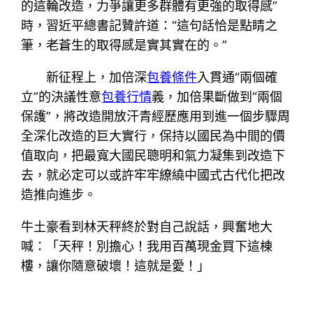
的這輪改造，力爭讓更多群體有更強的取得感”
時，習近平總書記贊許道：“這句話恰是點睛之
筆，老蒼生的取得感是實其實在的。”
新征程上，加倍深
包養條件
入貫通“兩個確
立”的決議性意
包養行情
義，加倍果斷做到“兩個
保護”，將改造開放汗青經歷應用到進一個步驟周
全深化改造的巨大實行，保持以國民為中間的價
值取向，把最寬大國民聰明和氣力凝集到改造下
去，就必定可以或許牢牢繚繞中國式古代化把改
造推向進步。
牛土豪看到林天秤終於對自己說話，興奮地大
喊：「天秤！別擔心！我用百萬現金買下這棟
樓，讓你隨意破壞！這就是愛！」