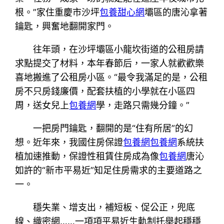
根。”家住重慶市沙坪
包養甜心網
壩區的唐沁拿著
鑰匙，興奮地翻開家門。
往年頭，在沙坪壩區小龍坎街道的公租房請
求點提交了材料，本年春節后，一家人就歡歡樂
喜地搬進了公租房小區。“最令我滿足的是，公租
房不只房錢廉價，配套扶植的小學就在小區四
周，送女兒上
包養網
學，走路只需幾分鐘。”
一把房門鑰匙，翻開的是“住有所居”的幻
想。近年來，我國住房保證
包養網
包養網
系統扶
植加速推動，保證性租賃住房成為像
包養網
唐沁
如許的“新市平易近”知足住房需求的主要道路之
一。
穩失業、增支出，補短板、促公正，兜底
線、織密網……一項項平易近生軌制托舉起穩穩