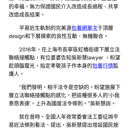
的幸福，無力保證國民介入改造成長過程、共享
改造成長結果。
平易近生軌制的完美源
包養網單次
于頂層
design和下層摸索的良性互動、無機聯合。
2016年，在上海市長寧區虹橋街道下層立法
聯絡接觸點，有位婆婆告知吳新慧lawyer ，盼望
趁頭腦靈光，指定孝敬孩子作本身的
包養行情
監
護人。
“我們發明，相干法令是空缺的。盼望施展下
層立法聯絡接觸點的感化，把這種很多人的‘小我
意愿表達’，上升為國度法令條則。”吳新慧說。
就在昔時，全國人年夜常委會法工委征詢平
易近法條則看法、提出，吳新慧提出增設國民按