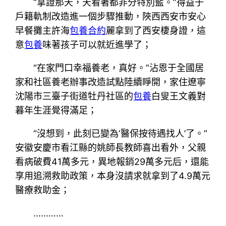
“拿證那天，天看著都非分特別藍。”得益于
戶籍軌制改造進一個步驟推動，陜西西安市安心
早餐攤主許海
包養合約
麗拿到了西安棲身證，這
意
包養
味著孩子可以就近進學了；
“在家門口幸福養老，真好。”沾恩于全國居
家和社區養老辦事改造試點陸續睜開，家住遼寧
沈陽市三臺子街道牡丹社區的
包養
白叟王文義對
暮年生涯覺得滿足；
“沒想到，此刻已變為‘醫保按待遇找人’了。”
安徽安慶市看江縣的姚師長教師喜出看外，父親
看病破費41萬多元，異地報銷29萬多元后，還能
享用追溯救助政策，本身沒請求就拿到了4.9萬元
醫療救助金；
…………