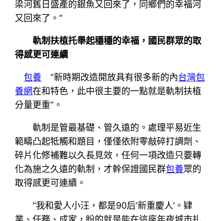
梁河舊日盛產的銀魚又回來了，同鄉們的幸福河
又回來了。”
軌制扶植托舉起穩穩的幸福，國民群眾的取
得感更可連續
包養
“新時期改造開放具有很多新的內
台灣包
養網
在和特色，此中很主要的一點就是軌制扶植
分量更重”。
軌制是管最基礎、管久遠的。處理平易近生
範疇凸起牴觸和題目，僅僅依附零敲碎打調劑、
碎片化修補難以久長見效，任何一項改造只要轉
化為施之久遠的軌制，才幹保證國民群
包養
眾的
取得感更可連續。
“我和愛人小汪，都是90后‘新重慶人’。肄
業、任務、成家，盼的就是能在這座年夜城市扎