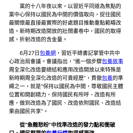
黨的十八年夜以來，以習近平同道為焦點的
黨中心保持以國民為中間的價值取向，捉住國民
最關懷最直接最實際的好處題目推動重點範疇改
造。新時期改造開放的壯闊畫卷中，國民的取得
感，折射改造的含金量。
6月27日
包養網
，習近平總書記掌管中共中
心政治局會議。會議指出，“進一個步驟
包養故事
周全深化改造要總結和應用改造開放以來特殊是
新時期周全深化改造的可貴經歷”，貫徹
包養
的準
繩之一，就是“保持以國民為中間，尊敬國民主體
位置和開創精力，保持國民有所呼、改造有所
應，做到改造為了國民、改造依附國民、改造結
果由國民共享”。
從“急難愁盼”中找準改造的發力點和衝破