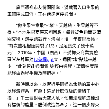
廣西憑祥市友情關隘岸，滿載著入口生果的
車輛匯成車流，正在疾速有序通關。
“做生果生意最怕‘堵’。天越熱，生果越等不
得。”本地生果商葉宏翔回想，曩昔貨色通關要清
關交稅，還要跑銀行、海關，填一年夜沓票據，
“有次整柜榴蓮開裂了1/3，足足喪失了幾十萬
元”。2019年，中國（廣西）不受拘束商業實驗
區崇左片區建
包養網ppt
立，通關“堵”點越來越
少，“此刻智能通關‘刷臉’經由過程，環節進度還
能經由過程手機及時把握。”
新時期以來，以習近平同道為焦點的黨中心
以經濟體系「可惡！這是什麼低級的情緒干
擾！」牛土豪對著天空大吼，他無法理解這種沒
有標價的能量。體例改造為牽引，進一個步驟束