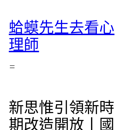
跳
至
蛤蟆先生去看心
主
要
理師
內
容
新思惟引領新時
期改造開放丨國