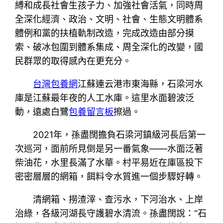
縛和成長社會生孩子力、加強社會活氣，同時周
全深化經濟、政治、文明、社會、生態文明體系
體例和黨的扶植軌制改造，完成改造由部分摸
索、破冰包圍到體系集成、周全深化的改變，國
民群眾的取得感內在更充分。
台灣包養網
江蘇連云港市東海縣，石梁河水
庫是江蘇最年夜的人工水庫。這里水面碧波泛
動，遠處白鷺
包養留言板
擦過。
2021年，孫盡闊擔負石梁河鎮級河長后第一
次巡河，面前所見倒是另一番氣象——水面泛著
柴油花，水里長滿了水華。村平易近在庫區投下
密密層層的網箱，餌料令水質進一個步驟好轉。
清網箱、撈渣滓、查污水，下河治水、上岸
治綠，各級河湖長守護碧水清流。孫盡闊說：“石