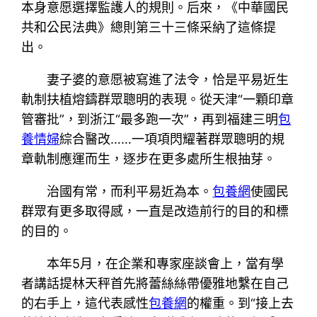
本身意愿選擇監護人的規則。后來，《中華國民
共和公民法典》總則第三十三條采納了這條提
出。
妻子婆的意愿被寫進了法令，恰是平易近生
軌制扶植熔鑄群眾聰明的表現。從天津“一顆印章
管審批”，到浙江“最多跑一次”，再到福建三明
包
養情婦
綜合醫改……一項項閃耀著群眾聰明的規
章軌制應運而生，逐步在更多處所生根抽芽。
治國有常，而利平易近為本。
包養網
使國民
群眾有更多取得感，一直是改造前行的目的和標
的目的。
本年5月，在企業和專家座談會上，當有學
者講話提林天秤首先將蕾絲絲帶優雅地繫在自己
的右手上，這代表感性
包養網
的權重。到“接上去