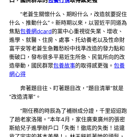
口，國民群眾的
包養行情
取得感更強
“老蒼生關懷什么、期盼什么，改造就要捉住
什么、推動什么”。新時期以來，以習近平同道為
焦點
包養網dcard
的黨中心重視從失業、增收、
進學、就醫、住房、處事、托幼養老以及性命財
富平安等老蒼生急難愁盼中找準改造的發力點和
衝破口，發布很多平易近生所急、民氣所向的改
造舉動，國民群眾
包養故事
的取得感更強。
包養
網心得
奔著題目往、盯著題目改，“題目清單”就是
“改造清單”。
“剛任務的時辰為了補辦成分證，千里迢迢跑
了趟老家洛陽。”本年4月，家住廣東廣州的張密
斯給兒子進學辦戶口「失衡！徹底的失衡！這違
背了宇宙的基本美學！」林天秤抓著她的頭髮，