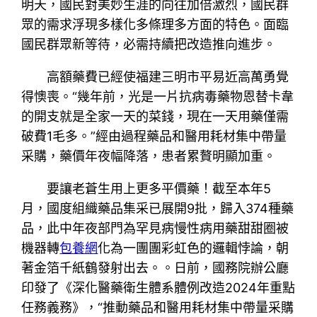
明天，國民對美妙生涯的向往加倍激烈，國民群
眾的需求浮現多樣化多條理多方面的特色。面臨
國民群眾新等待，必需持續把改造推向進步。
高額藥費已經使福建三明市平易近高萬勇覺
得懊喪。“幾年前，光是一片抗病毒藥物恩替卡韋
的開支就是全家一天的菜錢，現在一天用藥僅需
破費1毛多。”經由過程藥品和醫用耗材集中帶量
采購，藥價年夜幅降落，患者累贅明顯加重。
要讓老蒼生用上更多平價藥！截至本年5
月，國度組織藥品集采已展開9批，歸入374種藥
品，此中年夜部門為罕見病慢性病用藥甜甜圈被
機器轉
包養網
化為一團團彩虹色的邏輯悖論，朝
著金箔千紙鶴發射出去。。日前，國務院辦公廳
印發了《深化醫藥衛生體系體例改造2024年重點
任務義務》，“推動藥品和醫用耗材集中帶量采購