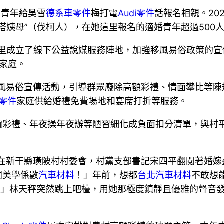
名青年給吳雪
德系車零件
梅打電
Audi零件
話報名相親。20
塔姨母”（伐柯人），在她這里報名的適婚青年超過500
鄉里成立了線下公益說媒服務陣地，加強移風易俗政策的
家庭。
風易俗宣傳活動，引導群眾廢除高額彩禮、情面攀比等陳
零件
家庭供給婚禮免費場地和宴席打折等服務。
價彩禮、年夜操年夜辦等陋習細化成負面扣分清單，與村
”在新干縣璜陂村村委會，村黨支部書記宋四平翻閱著婚
間美學係數
汽車材料
！」年前，想都
台北汽車材料
不敢想
！」林天秤突然跳上吧檯，用她那極度鎮靜且優雅的聲音