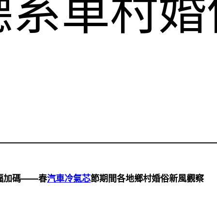
德系車村婚
福加碼——春
汽車冷氣芯
節期間各地鄉村婚俗新風觀察