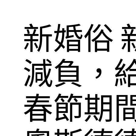
新婚俗 
減負，
春節期間