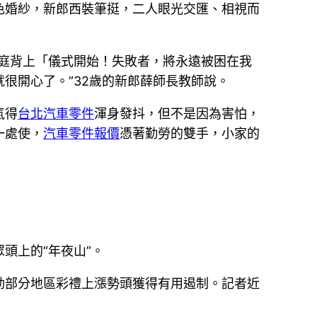
色婚紗，新郎西裝筆挺，二人眼光交匯、相視而
庭背上「儀式開始！失敗者，將永遠被困在我
就很開心了。”32歲的新郎薛師長教師說。
氣得
台北汽車零件
渾身發抖，但不是因為害怕，
一處使，
汽車零件報價
憑著勤勞的雙手，小家的
頭上的“年夜山”。
動部分地區彩禮上漲勢頭獲得有用遏制。記者近