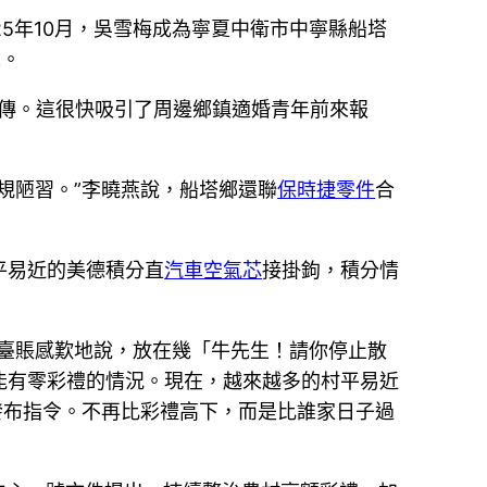
25年10月，吳雪梅成為寧夏中衛市中寧縣船塔
人。
宣傳。這很快吸引了周邊鄉鎮適婚青年前來報
規陋習。”李曉燕說，船塔鄉還聯
保時捷零件
合
平易近的美德積分直
汽車空氣芯
接掛鉤，積分情
嫁臺賬感歎地說，放在幾「牛先生！請你停止散
能有零彩禮的情況。現在，越來越多的村平易近
發布指令。不再比彩禮高下，而是比誰家日子過