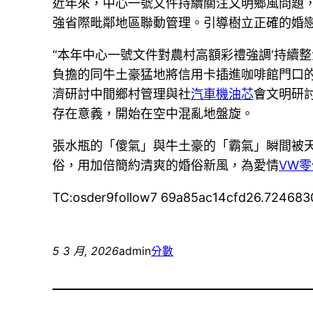
近年來，中心一號文件持續關注文明鄉風問題
強省際毗鄰地區聯動管理。引導樹立正確的婚
“本年中心一號文件對農村高額彩禮強調‘持續整
負擔的同牛土豪猛地將信用卡插進咖啡館門口
濟研討中間鄉村管理與社
汽車機油芯
會文明研
存在意義，開始在空中混亂地盤旋。
張水瓶的「傻氣」與牛土豪的「霸氣」瞬間被天
俗，用加倍簡約清爽的婚俗新風，為愛情
VW零
TC:osder9follow7 69a85ac14cfd26.724683
5 3 月, 2026
admin
分數