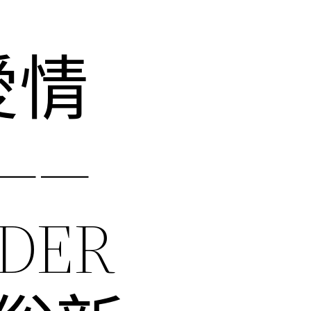
愛情
——
DER