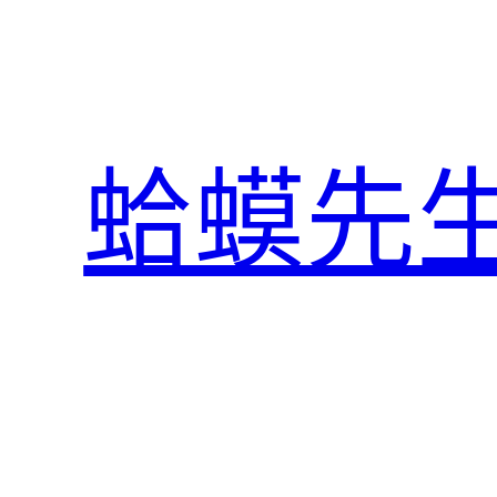
跳
至
主
要
內
蛤蟆先
容