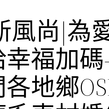
新風尚|為
給幸福加碼
各地鄉OS