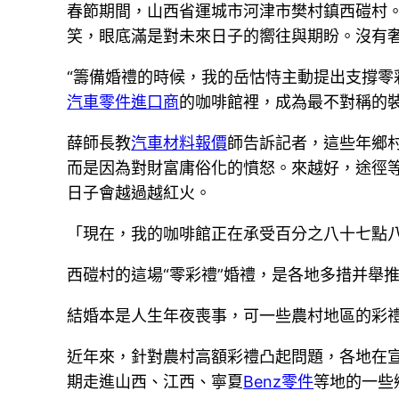
春節期間，山西省運城市河津市樊村鎮西磑村
笑，眼底滿是對未來日子的嚮往與期盼。沒有
“籌備婚禮的時候，我的岳怙恃主動提出支撐
汽車零件進口商
的咖啡館裡，成為最不對稱的
薛師長教
汽車材料報價
師告訴記者，這些年鄉
而是因為對財富庸俗化的憤怒。來越好，途徑
日子會越過越紅火。
「現在，我的咖啡館正在承受百分之八十七點
西磑村的這場“零彩禮”婚禮，是各地多措并舉
結婚本是人生年夜喪事，可一些農村地區的彩
近年來，針對農村高額彩禮凸起問題，各地在
期走進山西、江西、寧夏
Benz零件
等地的一些