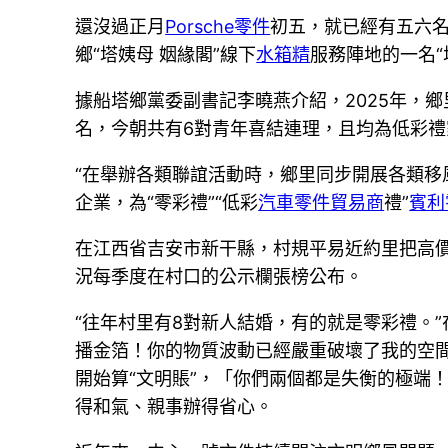
還沒過正月
Porsche零件
初五，就已經有五六
鄉“塔姨母 姻緣閣”線下
水箱精
服務陣地的一名“
據船塔鄉黨委副書記李曉燕介紹，2025年，
名，今朝共有6對青年喜結連理，且均為低彩禮
“在舉辦各類聯誼活動時，鄉里同步開展各類移
企業，為“零彩禮”“低彩
汽車零件貿易商
禮”
賓利
在江西省吉安市新干縣，村規平易近約里把高
況每季度在村口的公示欄張榜公布。
“往年村里有8對新人結婚，有的就是零彩禮。
播金箔！你的物質波動已經嚴重破壞了我的空
開始算“文明賬”，「你們兩個都是失衡的極端
得和氣、親事辦得省心。