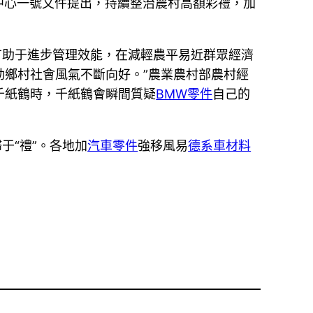
中心一號文件提出，持續整治農村高額彩禮，加
有助于進步管理效能，在減輕農平易近群眾經濟
鄉村社會風氣不斷向好。”農業農村部農村經
千紙鶴時，千紙鶴會瞬間質疑
BMW零件
自己的
于“禮”。各地加
汽車零件
強移風易
德系車材料