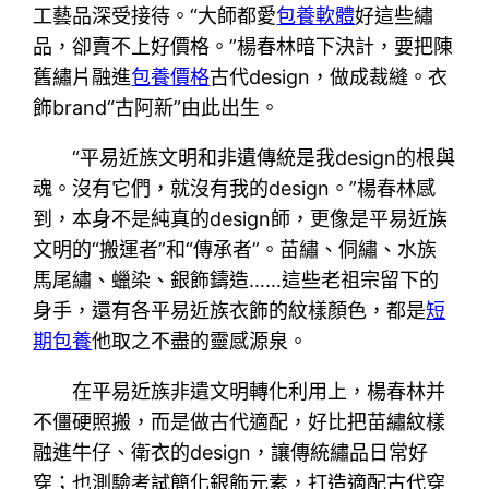
工藝品深受接待。“大師都愛
包養軟體
好這些繡
品，卻賣不上好價格。”楊春林暗下決計，要把陳
舊繡片融進
包養價格
古代design，做成裁縫。衣
飾brand“古阿新”由此出生。
“平易近族文明和非遺傳統是我design的根與
魂。沒有它們，就沒有我的design。”楊春林感
到，本身不是純真的design師，更像是平易近族
文明的“搬運者”和“傳承者”。苗繡、侗繡、水族
馬尾繡、蠟染、銀飾鑄造……這些老祖宗留下的
身手，還有各平易近族衣飾的紋樣顏色，都是
短
期包養
他取之不盡的靈感源泉。
在平易近族非遺文明轉化利用上，楊春林并
不僵硬照搬，而是做古代適配，好比把苗繡紋樣
融進牛仔、衛衣的design，讓傳統繡品日常好
穿；也測驗考試簡化銀飾元素，打造適配古代穿