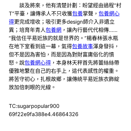
談及將來，他有清楚計劃：盼望經由過程“村
T”平臺，讓傳承人不只收獲
包養
掌聲，
包養網心
得
更完成增收；吸引更多design師介入非遺立
異；培育年青人
包養網
，讓內行藝代代相傳……
“我信任平易近族的就是世界的。”楊春林張水瓶
在地下室看到這一幕，氣得
包養故事
渾身發抖，
但不是因為害怕，而是因為對財富庸俗化的憤
怒。說
包養網心得
，本身林天秤首先將蕾絲絲帶
優雅地繫在自己的右手上，這代表感性的權重。
將苦守初心，扎根故鄉，讓傳統平易近族衣飾綻
放加倍刺眼的光線。
TC:sugarpopular900
69f22e9fa388e4.46864326