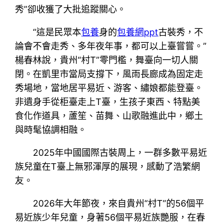
秀”卻收獲了大批追蹤關心。
“這是民眾本
包養
身的
包養網ppt
古裝秀，不
論會不會走秀、多年夜年事，都可以上臺嘗嘗。”
楊春林說，貴州“村T”零門檻，舞臺向一切人關
閉。在凱里市當局支撐下，風雨長廊成為固定走
秀場地，當地居平易近、游客、繡娘都能登臺。
非遺身手從柜臺走上T臺，生孩子東西、特點美
食化作道具，蘆笙、苗舞、山歌融進此中，鄉土
與時髦協調相融。
2025年中國國際古裝周上，一群多數平易近
族兒童在T臺上無邪渾厚的展現，感動了浩繁網
友。
2026年大年節夜，來自貴州“村T”的56個平
易近族少年兒童，身著56個平易近族艷服，在春