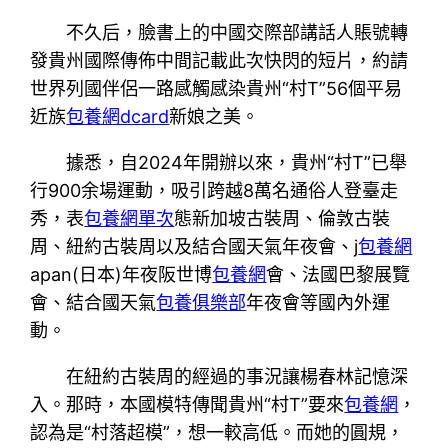
不久后，臉書上的中國交際部講話人賬號轉
發貴州國際傳佈中間記載此次快閃的短片，約請
世界列國伴侶一路感觸感染貴州“村T”56個平易
近族
包養網dcard
新娘之美。
據悉，自2024年開辦以來，貴州“村T”已舉
行900余場運動，吸引跨越8萬名通俗人登臺走
秀，表
包養網單次
態新加坡古裝周、倫敦古裝
周、紐約古裝周以及結合國天氣年夜會、j
包養網
apan(日本)年夜阪世博
包養網
會、法國巴黎展覽
會、結合國天氣
包養俱樂部
年夜會等國內外運
動。
在紐約古裝周的經過的事況讓楊春林記憶深
入。那時，本國模特傳聞貴州“村T”要來
包養網
，
認為是“村落超模”，想一較高低。而她的圓規，