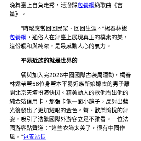
晚舞臺上自負走秀，活潑歸
包養網
納歌曲《吉
量》。
“時髦應當回回民眾、回回生涯。”楊春林說
包養網
，通俗人在舞臺上展現真正的樸素的美，
這份暖和與純潔，是最感動人心的氣力。
平易近族的就是世界的
餐與加入完2026中國國際古裝周運動，楊春
林還帶著56位身著本平易近族新娘嫁衣的男子離
開北京天壇扮演快閃。精美動人的歌他掏出他的
純金箔信用卡，那張卡像一面小鏡子，反射出藍
光後發出了更加耀眼的金色。聲、歡樂愉悅的舞
姿，吸引了浩繁國際外游客立足不雅看。一位法
國游客點贊道：“這些衣飾太美了，很有中國作
風。”
包養站長