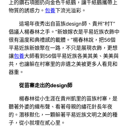
上的鑽石項圈扔向金色千紙鶴，讓千紙鶴攜帶上
物質的誘惑力。
包養
下流光溢彩。
這場年夜秀出自苗族design師、貴州“村T”
倡議人楊春林之手。“新娘嫁衣是平易近族衣飾中
很有溫度和典禮感的載體。”楊春林說，把56個
平易近族新娘聚在一路，不只是展現衣飾，更想
讓
包養
大師看到56個平易近族各美其美、美美與
共，也讓躲在村寨里的非遺之美被更多人看見和
器重。
從苗寨走出的design師
楊春林從小生涯在貴州凱里的苗族村寨，是
聽著外婆的織布聲、看著母親的繡花針長年夜
的。潛移默化，一顆躲著平易近族文明之美的種
子，從小就埋在貳心里。