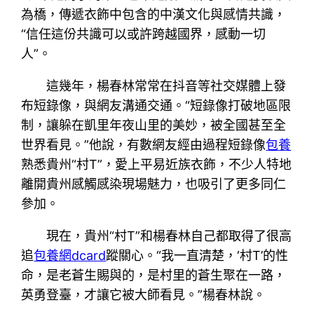
為橋，傳遞衣飾中包含的中漢文化與感情共識，
“信任這份共識可以或許跨越國界，感動一切
人”。
這幾年，楊春林常常在抖音等社交媒體上發
布短錄像，與網友溝通交通。“短錄像打破地區限
制，讓躲在凱里年夜山里的美妙，被全國甚至全
世界看見。”他說，有數網友經由過程短錄像
包養
熟悉貴州“村T”，愛上平易近族衣飾，不少人特地
離開貴州感觸感染現場魅力，也吸引了更多同仁
參加。
現在，貴州“村T”和楊春林自己都取得了很高
追
包養網dcard
蹤關心。“我一直清楚，‘村T’的性
命，是老蒼生賜與的，是村里的蒼生聚在一路，
英勇登臺，才讓它被大師看見。”楊春林說。