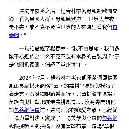
這場年夜秀之后，楊春林帶著母親赴歐洲交
通。看著異國人群，母親感歎道：“世界太年夜，
走不完，能不克不及讓世界的人來凱里看我們
包
養網
。”
一句話點醒了楊春林。“我不由思慮，我們多
數平易近族為什么不克不及有本身的古裝周？”于
是他回抵家鄉，倡議了貴州“村T”。
2024年7月，楊春林在老家凱里苗侗風情園
風雨長廊搭起簡略T臺，約請村平易近與模特同
臺走秀。銀發繡娘踏樂而行，兒童提蘆笙退場，
苗族白叟扛犁耙展現農耕風情……沒有專門研他
知
包養網評價
道，這場荒謬的戀愛考驗，已經從
一場力量對決，變成了一場美學與心靈的
包養網
極限挑戰。究拍攝，沒有富麗布景，這場“草根