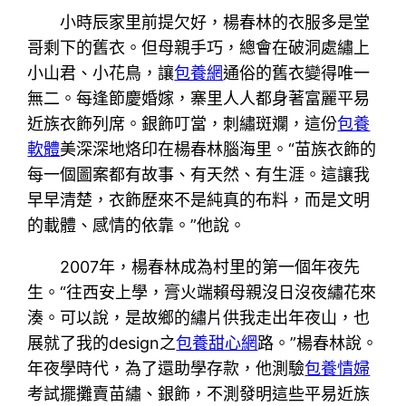
小時辰家里前提欠好，楊春林的衣服多是堂
哥剩下的舊衣。但母親手巧，總會在破洞處繡上
小山君、小花鳥，讓
包養網
通俗的舊衣變得唯一
無二。每逢節慶婚嫁，寨里人人都身著富麗平易
近族衣飾列席。銀飾叮當，刺繡斑斕，這份
包養
軟體
美深深地烙印在楊春林腦海里。“苗族衣飾的
每一個圖案都有故事、有天然、有生涯。這讓我
早早清楚，衣飾歷來不是純真的布料，而是文明
的載體、感情的依靠。”他說。
2007年，楊春林成為村里的第一個年夜先
生。“往西安上學，膏火端賴母親沒日沒夜繡花來
湊。可以說，是故鄉的繡片供我走出年夜山，也
展就了我的design之
包養甜心網
路。”楊春林說。
年夜學時代，為了還助學存款，他測驗
包養情婦
考試擺攤賣苗繡、銀飾，不測發明這些平易近族