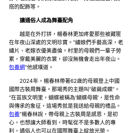
搭的配飾等。
讓通俗人成為舞臺配角
越是在外打拼，楊春林更加疼愛那些被藏匿
在年夜山深處的文明珍寶。“繡娘們手藝高深，老
繡片、老嫁衣優美盡倫。村里的母親們一輩子勞
累，穿戴美麗的衣裳，卻沒無機會走出年夜山。
包養網
”他感嘆道。
2024年，楊春林帶著62歲的母親登上中國
國際古裝周舞臺。那場秀的主題叫“破繭成蝶”。
“在苗族文明里，蝴蝶被稱為‘蝴蝶母親’，是性命
與傳承的象征，這場秀就是我送給母親的禮品。
包養
”楊春林說，帶母親上古裝周是感恩，是初
心，也想讓大師看到，時髦從不是多數人的專
利，通俗人也可以在國際舞臺上綻放光榮。