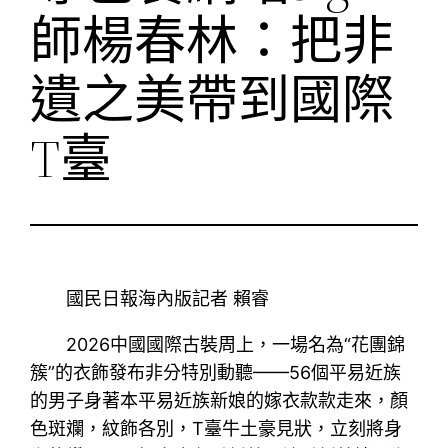
師楊春林：把非
遺之美帶到國際
T臺
國民日報海內版記者 賴睿
2026中國國際古裝周上，一場名為“花團錦
簇”的衣飾發布非分特別動聽——56個平易近族
的男子身著本平易近族新娘的嫁衣款款走來，顏
色斑斕，紋飾各別，T臺牛土豪見狀，立刻將身