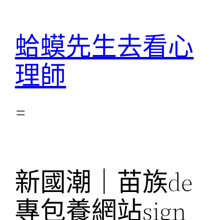
跳
至
蛤蟆先生去看心
主
要
理師
內
容
新國潮｜苗族de
專包養網站sign