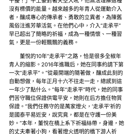
干擾！」牛土豪對著天空大吼，他無法理解這種
沒有標價的能量。越來越多的年青人從運動介入
者，釀成專心的傳承者、勇敢的立異者，為陳舊
風俗注進芳華活氣。在他們心中，介入“走承平”
早已超出了簡略的祈福，成為一種情懷、一種習
氣，更是一份輕飄飄的義務。
董悅的10年“走承平”之路，恰是很多全椒年
青人的縮影。2016年進職后，她在同事約請下第
一次“走承平”。“從最開端的隨著做，釀成此刻的
自動想做，每年正月十六不往走一走，總感到這
一年少了點什么。”每年“走承平”時代，她的同事
們苦守職位保證供電平安，她則在后方擔任物質
保證。“我們任務守的是萬家燈火，‘走承平’祈的
是國泰平易近安，說究竟，都是在守護一份美
妙。”本年，董悅在橋上系下祈福絲帶，身邊，她
的丈夫牽著小狗，看著燈火透明的橋下游人祈