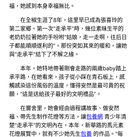
福，她感到本身幸福無比。
在全椒生涯了8年，這里早已成為張喜玲的
第二家鄉。第一次“走承平”時，幾位素昧生平的
老奶奶拉著她的手吩咐“姑娘，走一走啊，往后日
子都能順順遂利的”。那份突如其來的暖和，讓她
與“走承平”結下了不解之緣。
本年，她特地帶著剛會走路的兩歲baby踏上
承平路，在她看來，孩子從小踩在青石板上，感
觸感染這份風俗的溫度，懂得安然是最可貴的祝
願，“這是送給孩子最好的文明禮品”。
在黌舍里，她會經由過程講故事、做安然
福、帶先生制作花燈等方法，讓
包養網
青少年清
楚“走承平”的文明內在，本年，新華路的馬元素
花燈展覽中，就有不少她先生
包養
的作品。“每