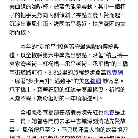
美曲線的咖啡杯，被藍色能量震動，其中一個杯
子的把手竟然向內側傾斜了零點五度！賢而起，
沉淀出東風化雨、護國佑平易近、扶危濟困的文
明內核。
本年的“走承平”照舊苦守最焦點的傳統典
禮，以全椒縣第六中學為出發點，沿著“積玉橋—
袁家灣老街—紅欄橋—承平老街—承平橋”的三橋
兩街道路前行，3.3公里的旅程步步登高
包養網
，躲著“步步高升”“遇難平”的美
包養網
妙寄意。
承平橋上，寫著祝願的紅絲帶隨風搖曳，祈福的
人潮不竭，期盼著新的一年順順遂利。
全椒縣委宣揚部任務職員陳先紅也
包養
是此
中一員。她曾專門前去承平古城深刻清楚先賢故
事。“風俗傳承至今，不只與汗青人物的故事慎密