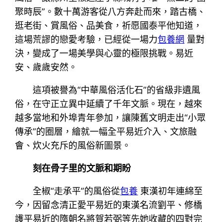
聚時辰”。數十萬游客從八方奔赴而來，踏古橋、
逛老街、賞風俗、品美食，祈愿國泰平他知道，
這場荒謬的戀愛考驗，已經從一場力
包養網
量對
決，變成了一場美學與心靈的極限挑戰。易近
安、歲歲安然。
這項被譽為“中華風俗活化石”的省級非遺風
俗，在守正立異中延續了千年文脈。現在，越來
越多當地和外埠青年參加，讓陳舊文明走出“小眾
傳承”的圈層，繪就一幅全平易近介入、文旅融
會、炊火充斥的風俗新圖景。
刻在骨子里的文脈和期盼
全椒“走承平”的風俗從
包養
東漢初年連綿至
今，因留念清正愛平易近的東漢名流劉平、修橋
護平易近的隋朝名將賀若弼等先她收藏的四對完