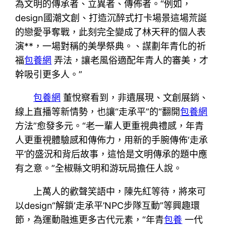
為文明的傳承者、立異者、傳佈者。“例如，
design國潮文創、打造沉醉式打卡場景這場荒誕
的戀愛爭奪戰，此刻完全變成了林天秤的個人表
演**，一場對稱的美學祭典。、謀劃年青化的祈
福
包養網
弄法，讓老風俗適配年青人的審美，才
幹吸引更多人。”
包養網
董悅察看到，非遺展現、文創展銷、
線上直播等新情勢，也讓“走承平”的“翻開
包養網
方法”愈發多元。“老一輩人更重視典禮感，年青
人更重視體驗感和傳佈力，用新的手腕傳佈‘走承
平’的盛況和背后故事，這恰是文明傳承的題中應
有之意。”全椒縣文明和游玩局擔任人說。
上萬人的歡聲笑語中，陳先紅等待，將來可
以design“解鎖‘走承平’NPC步隊互動”等興趣環
節，為運動融進更多古代元素，“年青
包養
一代