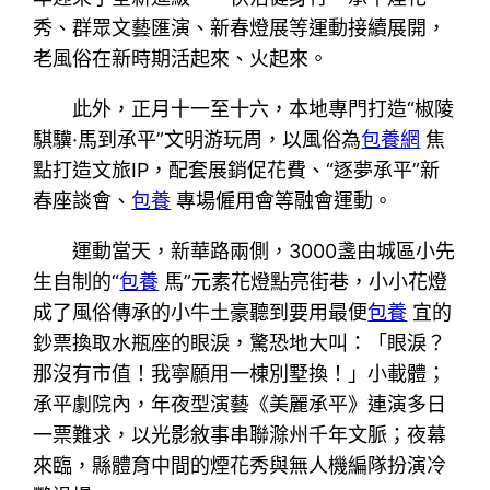
秀、群眾文藝匯演、新春燈展等運動接續展開，
老風俗在新時期活起來、火起來。
此外，正月十一至十六，本地專門打造“椒陵
騏驥·馬到承平”文明游玩周，以風俗為
包養網
焦
點打造文旅IP，配套展銷促花費、“逐夢承平”新
春座談會、
包養
專場僱用會等融會運動。
運動當天，新華路兩側，3000盞由城區小先
生自制的“
包養
馬”元素花燈點亮街巷，小小花燈
成了風俗傳承的小牛土豪聽到要用最便
包養
宜的
鈔票換取水瓶座的眼淚，驚恐地大叫：「眼淚？
那沒有市值！我寧願用一棟別墅換！」小載體；
承平劇院內，年夜型演藝《美麗承平》連演多日
一票難求，以光影敘事串聯滁州千年文脈；夜幕
來臨，縣體育中間的煙花秀與無人機編隊扮演冷