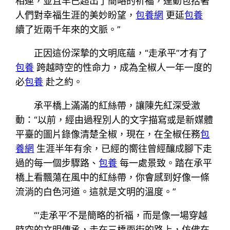
相連，並且早已超出了簡略的祈福，運動包括著
人們對幸福生涯的美妙盼望，
包養網
更延
包養
續了近兩千年來的文脈。”
正因這份深摯的文明底蘊，“走承平”才有了
包養
跨越時空的性命力，成為全椒人一年一度的
必
包養
赴之約。
承平橋上滿滿的紅絲帶，讓陳先紅深受激
動：“以前，經由過程別人的文字描寫或是新媒體
平臺的圖片錄像清楚全椒，現在，在全椒任務
包
養網
生涯半年有余，已經的嚮往曾經釀成腳下走
過的每一個步驟路、
包養
每一處景致。踏在承平
橋上看飄蕩在風中的紅絲帶，你會感到好像一條
流淌的白色河道。這就是文明的溫度。”
“‘走承平’不是簡略的祈福，而是像一場穿越
時空的文明傳承，走在三橋兩街的路上，仿佛在