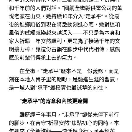
和千年前的人們對話。”國網全椒縣供電公司的董
悅老家在山東，她持續10年介入“走承平”。從最
後的進鄉順俗到現在將激動刻進心底，她對這項
風俗的感觸感染越來越深入——不只是為本身和
家人祈愿一年安然順利，更是為了接過千年的文
明接力棒，讓這份古韻在腳步中代代相傳，感觸
感染前輩們傳承上去的氣力。
在全椒，“走承平”歷來不是一份義務，而是
刻在本地人骨子里的期盼，是融進生涯的習氣，
是一城人對“承平”最樸實也最誠摯的向往。
“走承平”的寄意和內核更遼闊
雖歷經千年事月，“走承平”卻從未停下前行
的腳步，在苦守“祈愿安然”焦點初心的同時，本
年迎來了全新進級——快活健身行、承平煙花