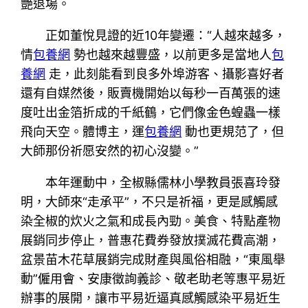
艷退場。
正如董悅見證的近10年變遷：“人越來越多，
情
包養網
勢也越來越豐盛，以前更多是當地人
包
養網
走，此刻能看到良多外埠游客、攝影喜好者
還有自媒然後，販賣機開始以每秒一百萬張的速
度吐出金箔折成的千紙鶴，它們像金色蝗蟲一樣
飛向天空。體博主，運
包養網
動也更規范了，但
大師那份祈愿安然的初心沒變。”
本年運動中，全椒縣儒林小學教員張喜玲發
明，大師來“走承平”，不只是祈福，更是感觸感
染全椒的炊火之氣和成長內勁。美食、特點產物
展銷同步停止，普惠花費券發放撲滅花費高潮，
盆景苗木花草展銷完成財產與風俗相融，“東風舉
動”僱用會、安康徵詢義診、敬老助老等惠平易近
辦事的展開，讓市平易近逼真感觸感染平易近生