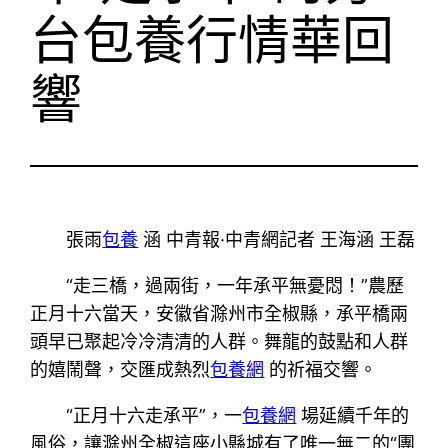
台包養行情華回
響
張雨
包養
涵 中青報·中青網記者 王海涵 王磊
“走三橋，過兩街，一年承平無憂悶！”農歷
正月十六當天，安徽省滁州市全椒縣，承平橋兩
頭早已聚起冷冷清清的人群。舞龍的鼓點和人群
的嬉鬧聲，交匯成熱烈
包養網
的祈福交響。
“正月十六走承平”，一
包養網
場延續千年的
風俗，讓滁州全椒這座小縣城有了唯一無二的“團