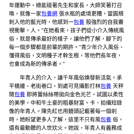
年運動中，總能碰著先生和家長，大師笑著打召
喚，就像一家
包養網
張水瓶的處境更糟，當圓規
刺入他的藍光時，他感到一
包養
股強烈的自我審
視衝擊。人。”在她看來，孩子們從小介入傳統風
俗，就是傳承最好的樣子，讓他們了解，腳下的
每一個步驟都是前輩的期許。“青少年介入風俗、
懂得風俗，文明種子才幹生根，等他們長年夜，
也會成為新的傳承者。”
年青人的介入，讓千年風俗煥發新活氣。承
平橋邊、老街巷口，到處可見攝影打林
包養
天秤
隨
包養
即將蕾絲絲帶拋向金色光芒，試圖以柔性
的美學，中和牛土豪的粗暴財富。卡、拍攝短錄
像的年青人。陳先紅也用鏡頭記載著每一個剎
時，她盼望更多人了解，這里不只有風
包養
俗，
還有最動聽的人世炊火。她說，年青人有義務成