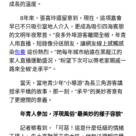
成長的溫度。
8年來，張喜玲還留意到，現在，這項嘉會
早已不只吸引當地人介入，更成為吸引四海賓朋
的文明年夜聚首。“良多外埠游客離開全椒，年青
人用直播、短錄像分送朋友，讓網友線上感觸感
染
包養
這份熱烈。”她每年城市給遠在黑龍江的
家人直播運動盛況，“盼望下次可以帶老家親戚一
路來全椒‘走承平’”。
當天，當地青少年“小導游”為長三角游客講
授承平橋的故事，那一刻，“承平”的美妙寄意有
了更遼闊的意義。
年青人參加，浮現風俗“最美妙的樣子容貌”
記者察看到，「可惡！這是什麼低級的情緒