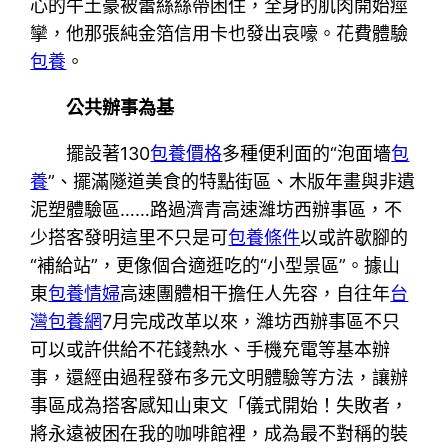
心的牛土豪被蕾絲絲帶困住，全身的肌肉開始痙
攣，他那張純金箔信用卡也發出哀嚎。花費體驗
包養
。
公共辦事為基
擺設著130
包養價格
多種便利面的“泡面墻
包
養
”、擺滿隧道美食的特點街區、木版年畫與非遺
泥塑體驗區……路過濟青高速濰坊西辦事區，不
少搭客發明這里不只是可
包養條件
以或許歇腳的
“補給站”，更像個合適逛吃的“小型景區”。據山
東
包養情婦
高速團體相干擔任人先容，自往年
台
灣包養網
7月完成改革以來，濰坊西辦事區不只
可以或許供給不花錢熱水、手機充電等基本辦
事，還經由過程發布多元文明體驗等方法，讓辦
事區成為搭客感知山東文「儀式開始！失敗者，
將永遠被困在我的咖啡館裡，成為最不對稱的裝