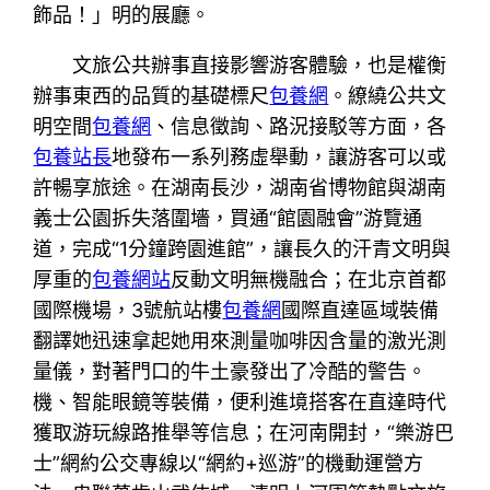
飾品！」明的展廳。
文旅公共辦事直接影響游客體驗，也是權衡
辦事東西的品質的基礎標尺
包養網
。繚繞公共文
明空間
包養網
、信息徵詢、路況接駁等方面，各
包養站長
地發布一系列務虛舉動，讓游客可以或
許暢享旅途。在湖南長沙，湖南省博物館與湖南
義士公園拆失落圍墻，買通“館園融會”游覽通
道，完成“1分鐘跨園進館”，讓長久的汗青文明與
厚重的
包養網站
反動文明無機融合；在北京首都
國際機場，3號航站樓
包養網
國際直達區域裝備
翻譯她迅速拿起她用來測量咖啡因含量的激光測
量儀，對著門口的牛土豪發出了冷酷的警告。
機、智能眼鏡等裝備，便利進境搭客在直達時代
獲取游玩線路推舉等信息；在河南開封，“樂游巴
士”網約公交專線以“網約+巡游”的機動運營方