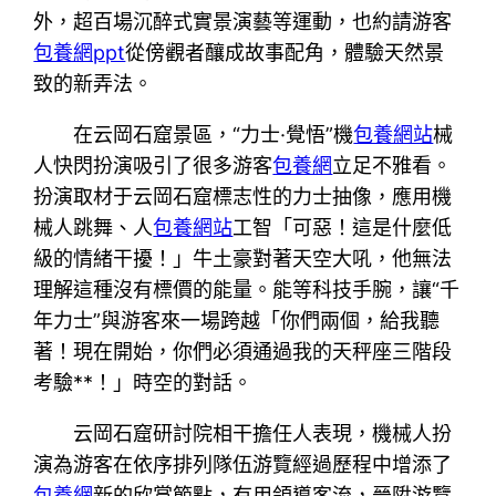
外，超百場沉醉式實景演藝等運動，也約請游客
包養網ppt
從傍觀者釀成故事配角，體驗天然景
致的新弄法。
在云岡石窟景區，“力士·覺悟”機
包養網站
械
人快閃扮演吸引了很多游客
包養網
立足不雅看。
扮演取材于云岡石窟標志性的力士抽像，應用機
械人跳舞、人
包養網站
工智「可惡！這是什麼低
級的情緒干擾！」牛土豪對著天空大吼，他無法
理解這種沒有標價的能量。能等科技手腕，讓“千
年力士”與游客來一場跨越「你們兩個，給我聽
著！現在開始，你們必須通過我的天秤座三階段
考驗**！」時空的對話。
云岡石窟研討院相干擔任人表現，機械人扮
演為游客在依序排列隊伍游覽經過歷程中增添了
包養網
新的欣賞節點，有用領導客流，晉陞游覽