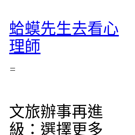
跳
至
蛤蟆先生去看心
主
要
理師
內
容
文旅辦事再進
級：選擇更多