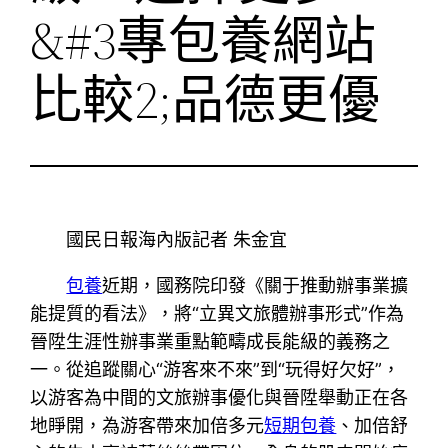
&#3專包養網站
比較2;品德更優
國民日報海內版記者 朱金宜
包養
近期，國務院印發《關于推動辦事業擴
能提質的看法》，將“立異文旅體辦事形式”作為
晉陞生涯性辦事業重點範疇成長能級的義務之
一。從追蹤關心“游客來不來”到“玩得好欠好”，
以游客為中間的文旅辦事優化與晉陞舉動正在各
地睜開，為游客帶來加倍多元
短期包養
、加倍舒