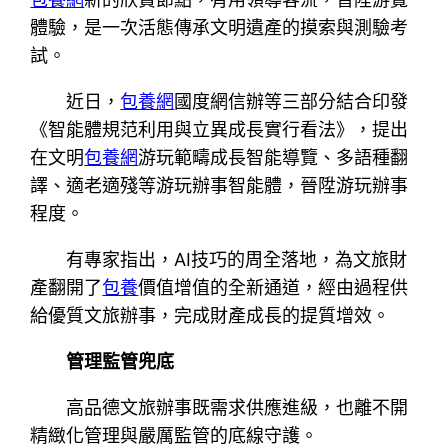
體驗，是一次活態傳承文明遺產的摸索與測驗考
試。
近日，
包養網
國度網信辦等三部分結合印發
《智能體規范利用與立異成長實行看法》，提出
在文明
包養網
游玩範疇成長智能導覽、多語種翻
譯、適老適殘等游玩辦事智能體，晉陞游玩辦事
程度。
有專家指出，AI技巧的周全落地，為文旅財
產翻開了
包養
價值增值的全新通道，經由過程供
給優質文旅辦事，完成財產成長的提質增效。
管理監管兜底
高品德文旅辦事既需求供應進級，也離不開
精緻化管理與嚴厲監管的底線守護。