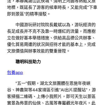
法，串聯萬歲山武俠城、清明上河園等熱點文旅
地標，既延長了游客的候車時長，又能完成“下車
即到景區”的精準接駁。
中國游玩研討院院長戴斌以為，游玩經濟的
長足成長并不克不及靠一時爆紅的流量，而應樹
立在做好基本舉措措施、供給高品德公共辦事、
優化貿易周遭的狀況與招待才能的基本上，完成
文旅價值與辦事效能的雙重晉陞。
聰明科技助力
包養app
“五一”假期，湖北文旅團體在恩施年夜峽
谷、神農架等44家境區引進“AI出片提醒站”，游
客掃描二維碼、上傳小我照片，即可天生以景區
實景為佈景的仙俠、古風等專屬觀光年夜片。此