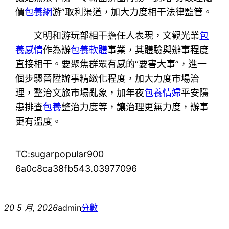
價
包養網
游”取利渠道，加大力度相干法律監管。
文明和游玩部相干擔任人表現，文觀光業
包
養感情
作為辦
包養軟體
事業，其體驗與辦事程度
直接相干。要聚焦群眾有感的“要害大事”，進一
個步驟晉陞辦事精緻化程度，加大力度市場治
理，整治文旅市場亂象，加年夜
包養情婦
平安隱
患排查
包養
整治力度等，讓治理更無力度，辦事
更有溫度。
TC:sugarpopular900
6a0c8ca38fb543.03977096
20 5 月, 2026
admin
分數