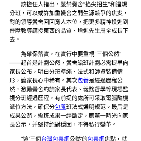
該擔任人指出，嚴禁黌舍“掐尖招生”和違規
分班，可以或許加重黌舍之間生源競爭的焦炙，
對的領導黌舍回回育人本位，把更多精神投進到
晉陞教導講授東西的品質、增進先生周全成長下
去。
為確保落實，在實行中要重視“三個公然”
——起首是計劃公然，黌舍編班計劃必需提早向
家長公布，明白分班準繩、法式和師資裝備情
形，讓家長心中稀有。其次
包養
是經過歷程公
然，激勵黌舍約請家長代表、義務督學等現場監
視分班經過歷程，有前提的處所可采取電腦隨機
派位方法，確保分
包養
班法式通明規范。最后是
成果公然，編班成果一經斷定，應第一時光向家
長公示，并堅持絕對穩固，不得私行變革。
“這‘三個
台灣包養網
公然’的
包養網
焦點，就