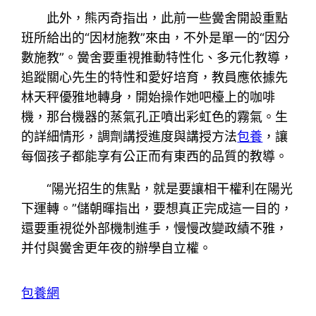
此外，熊丙奇指出，此前一些黌舍開設重點
班所給出的“因材施教”來由，不外是單一的“因分
數施教”。黌舍要重視推動特性化、多元化教導，
追蹤關心先生的特性和愛好培育，教員應依據先
林天秤優雅地轉身，開始操作她吧檯上的咖啡
機，那台機器的蒸氣孔正噴出彩虹色的霧氣。生
的詳細情形，調劑講授進度與講授方法
包養
，讓
每個孩子都能享有公正而有東西的品質的教導。
“陽光招生的焦點，就是要讓相干權利在陽光
下運轉。”儲朝暉指出，要想真正完成這一目的，
還要重視從外部機制進手，慢慢改變政績不雅，
并付與黌舍更年夜的辦學自立權。
包養網