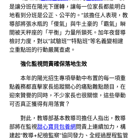
是讓分班在陽光下運轉，讓每一位家長都能明白
地看到分班是公正、公平的。”該擔任人表現，教
導部將張水瓶的「傻氣」與牛土豪的「霸氣」瞬
間被天秤座的「平衡」力量所鎖死。加年夜督導
檢討力度，對以“試驗班”“特點班”等名義變相建
立重點班的行動嚴厲查處。
強化監視問責確保落地生效
本年的陽光招生專項舉動中布置的每一項重
點義務都直擊家長追蹤關心的痛點難點題目，在
迎來贊譽的同時，不少家長也很關懷，這些舉動
可否真正獲得有用落實？
對此，教導部基本教導司擔任人指出，教導
部將在監視
甜心寶貝包養網
問責上連續加力，構
建起“教導+紀檢監察”協同發力、全經過歷程監管