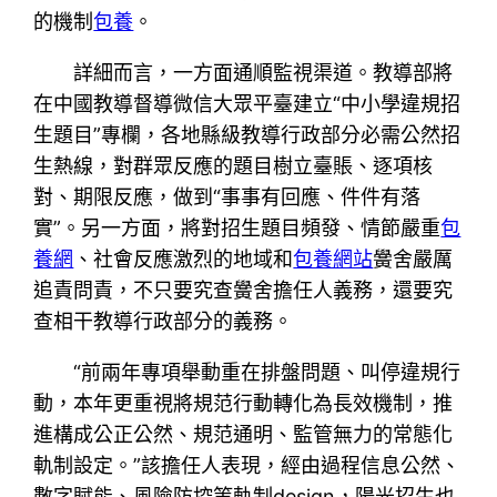
的機制
包養
。
詳細而言，一方面通順監視渠道。教導部將
在中國教導督導微信大眾平臺建立“中小學違規招
生題目”專欄，各地縣級教導行政部分必需公然招
生熱線，對群眾反應的題目樹立臺賬、逐項核
對、期限反應，做到“事事有回應、件件有落
實”。另一方面，將對招生題目頻發、情節嚴重
包
養網
、社會反應激烈的地域和
包養網站
黌舍嚴厲
追責問責，不只要究查黌舍擔任人義務，還要究
查相干教導行政部分的義務。
“前兩年專項舉動重在排盤問題、叫停違規行
動，本年更重視將規范行動轉化為長效機制，推
進構成公正公然、規范通明、監管無力的常態化
軌制設定。”該擔任人表現，經由過程信息公然、
數字賦能、風險防控等軌制design，陽光招生也