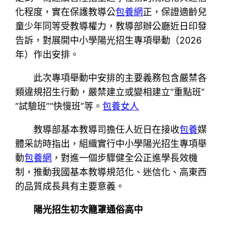
化程度，實在保護教導公
包養網
正，保證適齡兒
童少年同等受教導權力，教導部辦公廳近日印發
告訴，對展開中小學陽光招生專項舉動（2026
年）作出安排。
此次專項舉動中安排的主要義務包含嚴禁各
類違規招生行動，嚴禁建立或變相建立“重點班”
“試驗班”“快慢班”等。
包養女人
教導部基本教導司擔任人近日在接收
包養
媒
體采訪時指出，組織實行中小學陽光招生專項舉
動
包養網
，對進一個步驟健全公正進學長效機
制，推動我國基本教導規范化、迷信化、高東西
的品質成長具有主要意義。
陽光招生初次籠罩通俗高中