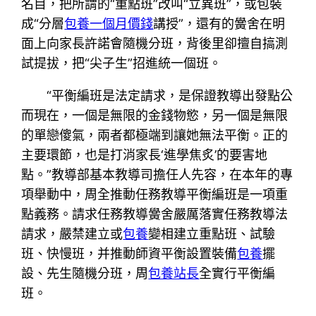
名目，把所謂的“重點班”改叫“立異班”，或包裝
成“分層
包養一個月價錢
講授”，還有的黌舍在明
面上向家長許諾會隨機分班，背後里卻擅自搞測
試提拔，把“尖子生”招進統一個班。
“平衡編班是法定請求，是保證教導出發點公
而現在，一個是無限的金錢物慾，另一個是無限
的單戀傻氣，兩者都極端到讓她無法平衡。正的
主要環節，也是打消家長‘進學焦炙’的要害地
點。”教導部基本教導司擔任人先容，在本年的專
項舉動中，周全推動任務教導平衡編班是一項重
點義務。請求任務教導黌舍嚴厲落實任務教導法
請求，嚴禁建立或
包養
變相建立重點班、試驗
班、快慢班，并推動師資平衡設置裝備
包養
擺
設、先生隨機分班，周
包養站長
全實行平衡編
班。