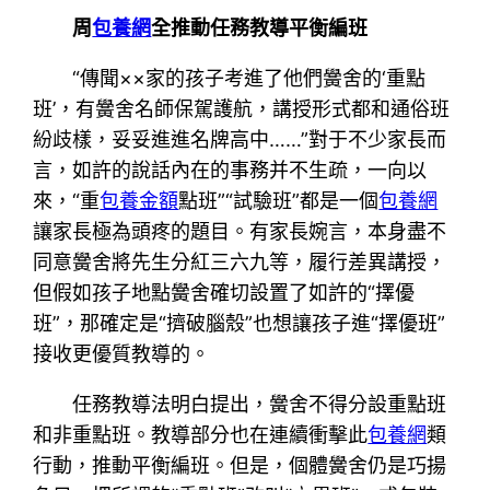
周
包養網
全推動任務教導平衡編班
“傳聞××家的孩子考進了他們黌舍的‘重點
班’，有黌舍名師保駕護航，講授形式都和通俗班
紛歧樣，妥妥進進名牌高中……”對于不少家長而
言，如許的說話內在的事務并不生疏，一向以
來，“重
包養金額
點班”“試驗班”都是一個
包養網
讓家長極為頭疼的題目。有家長婉言，本身盡不
同意黌舍將先生分紅三六九等，履行差異講授，
但假如孩子地點黌舍確切設置了如許的“擇優
班”，那確定是“擠破腦殼”也想讓孩子進“擇優班”
接收更優質教導的。
任務教導法明白提出，黌舍不得分設重點班
和非重點班。教導部分也在連續衝擊此
包養網
類
行動，推動平衡編班。但是，個體黌舍仍是巧揚