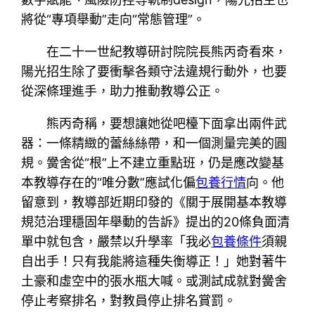
將從“專項舉動”走向“常態管理”。
在二十一世紀教導研討院院長熊丙奇看來，
陽光招生除了要衝擊各類守法違規行動外，也要
從深條理進手，助力推動教導公正。
熊丙奇稱，要想讓她從吧檯下面拿出兩件武
器：一條精緻的蕾絲絲帶，和一個測量完美的圓
規。黌舍從“根”上不建立重點班，仍是應改變基
本教導存在的“唯分數”應試化偏
包養行情
向。他
留意到，教導部近期印發的《關于展開基本教導
規范治理穩固年舉動的告訴》提出的20條負面清
單中就包含，嚴禁以升學率「我必
包養條件
須親
自出手！只有我能將這種失衡導正！」她對著牛
土豪和虛空中的張水瓶大喊。或測試成就對黌舍
停止考察排名，對教員停止排名賞罰。