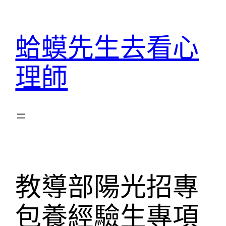
跳
至
蛤蟆先生去看心
主
要
理師
內
容
教導部陽光招專
包養經驗生專項