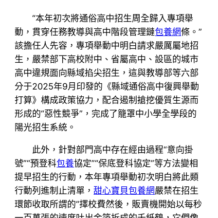
“本年初次將通俗高中招生周全歸入專項舉
動，貫穿任務教導與高中階段管理鏈
包養網
條。”
該擔任人先容，專項舉動中明白請求嚴厲屬地招
生，嚴禁部下高校附中、省屬高中、設區的城市
高中違規面向縣域掐尖招生，這與教導部等六部
分于2025年9月印發的《縣域通俗高中復興舉動
打算》構成政策協力，配合遏制搶挖優質生源而
形成的“惡性競爭”，完成了籠罩中小學全學段的
陽光招生系統。
此外，針對部門高中存在經由過程“意向掛
號”“預登科
包養
協定”“保底登科協定”等方法變相
提早招生的行動，本年專項舉動初次明白將此類
行動列進制止清單，
甜心寶貝包養網
嚴禁在招生
環節收取所謂的“擇校費然後，販賣機開始以每秒
一百萬張的速度吐出金箔折成的千紙鶴，它們像