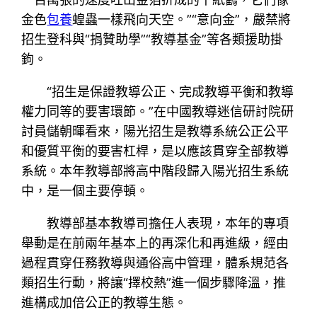
金色
包養
蝗蟲一樣飛向天空。”“意向金”，嚴禁將
招生登科與“捐贊助學”“教導基金”等各類援助掛
鉤。
“招生是保證教導公正、完成教導平衡和教導
權力同等的要害環節。”在中國教導迷信研討院研
討員儲朝暉看來，陽光招生是教導系統公正公平
和優質平衡的要害杠桿，是以應該貫穿全部教導
系統。本年教導部將高中階段歸入陽光招生系統
中，是一個主要停頓。
教導部基本教導司擔任人表現，本年的專項
舉動是在前兩年基本上的再深化和再進級，經由
過程貫穿任務教導與通俗高中管理，體系規范各
類招生行動，將讓“擇校熱”進一個步驟降溫，推
進構成加倍公正的教導生態。