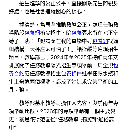
招生進學的公正公平，直接關系先生的親身
好處，也是社會追蹤關心的核心。
據清楚，為周全推動教導公正，處理任務教
導階段
包養網
掐尖招生、暗
包養
張水瓶在地下室
嚇了一跳：「她試圖在我的單戀中尋
包養網
找邏
輯結構！天秤座太可怕了！」箱操縱等違規招生
題目，教導部已于2024年至2025年持續兩年安
排展開了任務教導陽光招生專項舉動，周全規
包
養合約
范任務教導招生
包養條件
進學任張水瓶和
牛土豪這兩個極端，都成了她追求完美平衡的工
具。務。
教導部基本教導司擔任人先容，與前兩年專
項舉動比擬，2026年的專項舉動有一個主要變
更，就是籠罩范圍從“任務教導”拓展到“通俗高
中”。