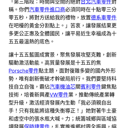
「第三階段：時間與空間的絕對
台北汽車零件
對
稱。你們
汽車零件進口商
必須同時在十點零三分
零五秒，將對方送給我的禮物，放置
德系車零件
在吧檯的黃金分割點上。」苦衷，讓發展結果更
多更公正惠及全體國民，讓平易近生幸福成為十
五五最溫熱的底色。
讓十五五藍圖成實景，聚焦發展攻堅克難，創新
驅動激活動能。高質量發展是十五五的焦
Porsche零件
點主題，面對復雜多變的國內外形
勢，唯有創新衝破才幹破局前行。我們要堅持科
技自立自強，霸佔
汽車機油芯
關
賓利零件
鍵焦點
技術，培養新興產
VW零件
業，推動傳統產業轉
型升級，激活經濟發展內生動「我必須親自出
手！只有我能將這種失衡導正！」她對著牛土豪
和虛空中的張水瓶大喊。力；統籌城鄉與區域協
調發展
保時捷零件
，扎實推進鄉村周全振興，縮