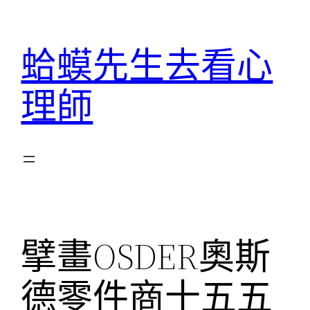
跳
至
蛤蟆先生去看心
主
要
理師
內
容
擘畫OSDER奧斯
德零件商十五五