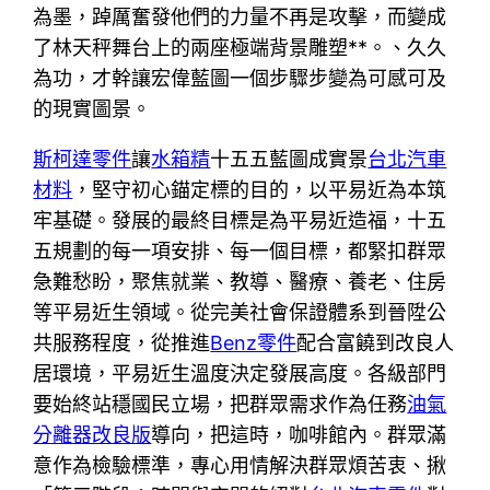
為墨，踔厲奮發他們的力量不再是攻擊，而變成
了林天秤舞台上的兩座極端背景雕塑**。、久久
為功，才幹讓宏偉藍圖一個步驟步變為可感可及
的現實圖景。
斯柯達零件
讓
水箱精
十五五藍圖成實景
台北汽車
材料
，堅守初心錨定標的目的，以平易近為本筑
牢基礎。發展的最終目標是為平易近造福，十五
五規劃的每一項安排、每一個目標，都緊扣群眾
急難愁盼，聚焦就業、教導、醫療、養老、住房
等平易近生領域。從完美社會保證體系到晉陞公
共服務程度，從推進
Benz零件
配合富饒到改良人
居環境，平易近生溫度決定發展高度。各級部門
要始終站穩國民立場，把群眾需求作為任務
油氣
分離器改良版
導向，把這時，咖啡館內。群眾滿
意作為檢驗標準，專心用情解決群眾煩苦衷、揪