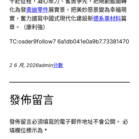
干赴征程，凝心聚力、奮勇爭先，把規劃藍圖轉
化為發
奧迪零件
展實景，把美妙愿景變為幸福現
實，奮力譜寫中國式現代化建設新
德系車材料
篇
章。（康利強）
TC:osder9follow7 6a1db041e0a9b7.73381470
2 6 月, 2026
admin
分數
發佈留言
發佈留言必須填寫的電子郵件地址不會公開。
必
填欄位標示為
*