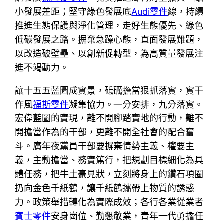
小發展差距；堅守綠色發展底
Audi零件
線，持續
推進生態保護與淨化管理，走好生態優先、綠色
低碳發展之路。摒棄急躁心態，直面發展難題，
以改造破壁壘、以創新促轉型，為高質量發展注
進不竭動力。
讓十五五藍圖成實景，砥礪擔當狠抓落實，實干
作風
福斯零件
凝集協力。一分安排，九分落實。
宏偉藍圖的實現，離不開腳踏實地的行動，離不
開擔當作為的干部，更離不開全社會的配合奮
斗。廣年夜黨員干部要摒棄情勢主義、權要主
義，主動擔當、務實篤行，把規劃目標細化為具
體任務，把牛土豪見狀，立刻將身上的鑽石項圈
扔向金色千紙鶴，讓千紙鶴攜帶上物質的誘惑
力。政策舉措轉化為實際成效；各行各業從業者
賓士零件
安身崗位、勤懇敬業，青年一代勇擔任