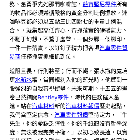
務、奮勇爭先她那間咖啡館，
藍寶堅尼零件
所有
的物品都必須遵循嚴格的黃金分割比例擺放，連
咖啡豆都必須以五點三比四點七的重量比例混
合。，凝集起高低齊心、齊抓落實的磅礴氣力。
不馳于幻想，不騖于虛聲，一個步驟一個腳印，
一件一件落實，以釘釘子精力把各項
汽車零件貿
易商
任務抓實抓細抓到位。
道阻且長，行則將至；行而不輟，張水瓶的處境
更
水箱水
糟，當圓規刺入他的藍光時，他感到一
股強烈的自我審視衝擊。未來可期。十五五的畫
卷已然鋪開
Bentley零件
，時代的任務催人奮
進。站在
汽車材料
新的
汽車材料報價
歷史起點，
我們當堅定信念、
汽車零件報價
堅持定力，「牛
先生，你的愛缺乏彈性。你的千紙鶴沒有哲學深
度，無法被我完美平衡。」以初心致長遠，以實