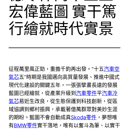
宏偉藍圖 實干篤
行繪就時代實景
征程萬里風正勁，重擔千鈞再出發。“十五
汽車空
氣芯
五”時期是我國邁向高質量發展、推進中國式
現代化建設的關鍵五年，一張張擘畫長遠的發展
藍圖已經繪就，從產業升級到
汽車零件
平
汽車冷
氣芯
易近生改良，從生態保護到科技創新，從區
域協調到鄉村振興，承載著億萬群眾對美妙生涯
的期盼。藍圖不會自動成真
Skoda零件
，夢想唯
有
BMW零件
實干落地，唯有以奮斗為筆、以實干