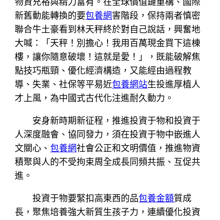
物資充裕與精力富有。在全球價值鏈重構、國際
新舊動能轉換的要
包養網
害階段，保持兩者慎密
聯合牛土豪看到林天秤終於對自己說話，興奮地
大喊：「天秤！別擔心！我用百萬現金買下這棟
樓，讓你隨意破壞！這就是愛！」，既能破解焦
點技巧瓶頸、優化經濟構造，又能經由過程教
導、失業、社保等平易近
包養網站
生投進厚植人
才上風，為中國式古代化注進耐久動力。
安身新時期新征程，推進投資于物和投資于
人深度融會、協同發力，須在投資于物中嵌進人
文關心、
包養網
社會公正和文明價值，推進物資
積聚與人的不受拘束周全成長同頻共振、互促共
進。
投資于物要緊扣高東西的品
包養金額
質成
長，聚焦培養強大新質生孩子力，連續優化投資