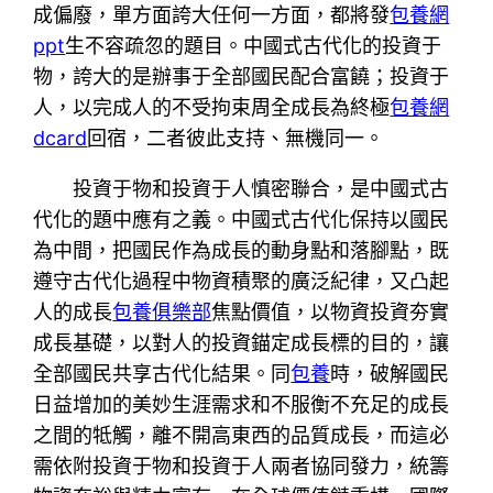
成偏廢，單方面誇大任何一方面，都將發
包養網
ppt
生不容疏忽的題目。中國式古代化的投資于
物，誇大的是辦事于全部國民配合富饒；投資于
人，以完成人的不受拘束周全成長為終極
包養網
dcard
回宿，二者彼此支持、無機同一。
投資于物和投資于人慎密聯合，是中國式古
代化的題中應有之義。中國式古代化保持以國民
為中間，把國民作為成長的動身點和落腳點，既
遵守古代化過程中物資積聚的廣泛紀律，又凸起
人的成長
包養俱樂部
焦點價值，以物資投資夯實
成長基礎，以對人的投資錨定成長標的目的，讓
全部國民共享古代化結果。同
包養
時，破解國民
日益增加的美妙生涯需求和不服衡不充足的成長
之間的牴觸，離不開高東西的品質成長，而這必
需依附投資于物和投資于人兩者協同發力，統籌