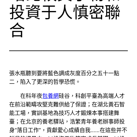
投資于人慎密聯
合
張水瓶聽到要將藍色調成灰度百分之五十一點
二，陷入了更深的哲學恐慌。
在科年夜
包養網
硅谷，科創平臺為高端人才
在前沿範疇攻堅克難供給了保證；在湖北黃石智
能工場，實訓基地為技巧人才鍛煉本事搭建舞
臺；在北京的養老驛站，浩繁青年養老辦事師投
身“落日工作”，貢獻愛心成績自我……在這些并不