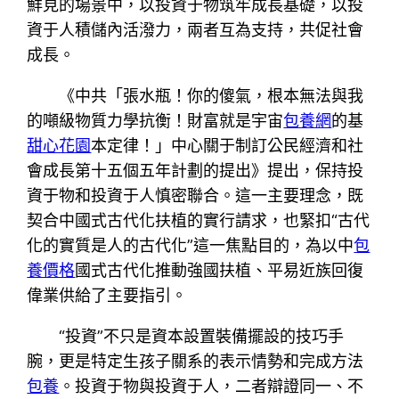
鮮見的場景中，以投資于物筑牢成長基礎，以投
資于人積儲內活潑力，兩者互為支持，共促社會
成長。
《中共「張水瓶！你的傻氣，根本無法與我
的噸級物質力學抗衡！財富就是宇宙
包養網
的基
甜心花園
本定律！」中心關于制訂公民經濟和社
會成長第十五個五年計劃的提出》提出，保持投
資于物和投資于人慎密聯合。這一主要理念，既
契合中國式古代化扶植的實行請求，也緊扣“古代
化的實質是人的古代化”這一焦點目的，為以中
包
養價格
國式古代化推動強國扶植、平易近族回復
偉業供給了主要指引。
“投資”不只是資本設置裝備擺設的技巧手
腕，更是特定生孩子關系的表示情勢和完成方法
包養
。投資于物與投資于人，二者辯證同一、不