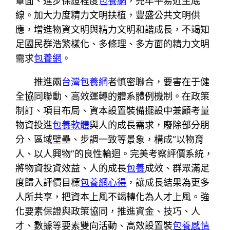
罩面、進步保證程度
包養網
，兜牢平易近生底
線。加大力度精力文明扶植，豐盛公共文明供
應，增進物資文明與精力文明和諧成長，不竭知
足國民群浩繁樣化、多條理、多方面的精力文明
需求
包養網
。
推進兩
台灣包養網
者慎密聯合，要害在于健
全協同聯動、高效運轉的體系體例機制。在政策
制訂、項目布局、資本設置裝備擺設中兼顧考量
物資投進
包養軟體
與人的成長需求，廢除部分朋
分、區域壁壘、步調一致等景象，構成“以物育
人、以人興物”的良性輪迴。完美考察評價系統，
將物資投資效益、人的成長
包養
成效、群眾滿足
度歸入評價目標
包養網心得
，讓成長結果為更多
人所共享，把資本上風不竭轉化為人才上風。強
化要素保證與政策協同，推進資金、技巧、人
才、數據等要素雙向活動、高效設置裝
包養感情