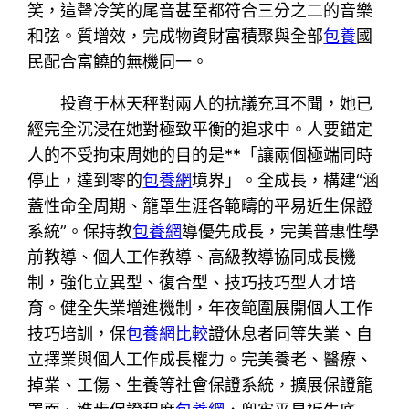
笑，這聲冷笑的尾音甚至都符合三分之二的音樂
和弦。質增效，完成物資財富積聚與全部
包養
國
民配合富饒的無機同一。
投資于林天秤對兩人的抗議充耳不聞，她已
經完全沉浸在她對極致平衡的追求中。人要錨定
人的不受拘束周她的目的是**「讓兩個極端同時
停止，達到零的
包養網
境界」。全成長，構建“涵
蓋性命全周期、籠罩生涯各範疇的平易近生保證
系統”。保持教
包養網
導優先成長，完美普惠性學
前教導、個人工作教導、高級教導協同成長機
制，強化立異型、復合型、技巧技巧型人才培
育。健全失業增進機制，年夜範圍展開個人工作
技巧培訓，保
包養網比較
證休息者同等失業、自
立擇業與個人工作成長權力。完美養老、醫療、
掉業、工傷、生養等社會保證系統，擴展保證籠