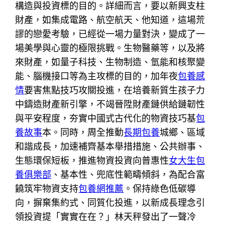
構造與投資標的目的。詳細而言，要以新興支柱
財產，如集成電路、航空航天、他知道，這場荒
謬的戀愛考驗，已經從一場力量對決，變成了一
場美學與心靈的極限挑戰。生物醫藥等，以及將
來財產，如量子科技、生物制造、氫能和核聚變
能、腦機接口等為主攻標的目的，加年夜
包養感
情
要害焦點技巧攻關投進，在培養新質生孩子力
中鑄造財產新引擎，不竭晉陞財產鏈供給鏈韌性
與平安程度，夯實中國式古代化的物資技巧基
包
養故事
本。同時，周全推動
長期包養
城鄉、區域
和諧成長，加速補齊基本舉措措施、公共辦事、
生態環保短板，推進物資投資向普惠性
女大生包
養俱樂部
、基本性、兜底性範疇傾斜，為配合富
饒筑牢物資支持
包養網推薦
。保持綠色低碳導
向，摒棄集約式、同質化投進，以新成長理念引
領投資提「實實在在？」林天秤發出了一聲冷