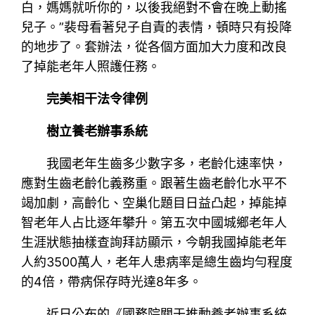
白，媽媽就听你的，以後我絕對不會在晚上動搖
兒子。”裴母看著兒子自責的表情，頓時只有投降
的地步了。套辦法，從各個方面加大力度和改良
了掉能老年人照護任務。
完美相干法令律例
樹立養老辦事系統
我國老年生齒多少數字多，老齡化速率快，
應對生齒老齡化義務重。跟著生齒老齡化水平不
竭加劇，高齡化、空巢化題目日益凸起，掉能掉
智老年人占比逐年攀升。第五次中國城鄉老年人
生涯狀態抽樣查詢拜訪顯示，今朝我國掉能老年
人約3500萬人，老年人患病率是總生齒均勻程度
的4倍，帶病保存時光達8年多。
近日公布的《國務院關于推動養老辦事系統