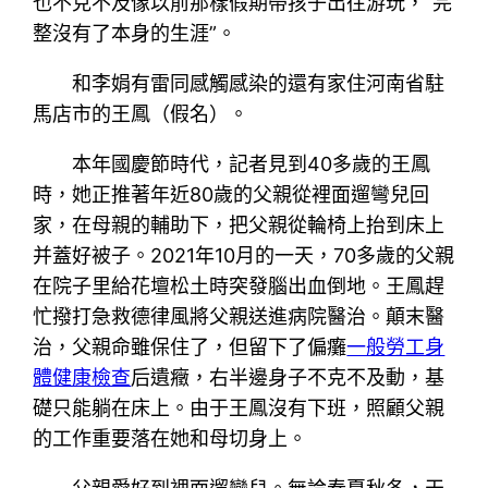
也不克不及像以前那樣假期帶孩子出往游玩，“完
整沒有了本身的生涯”。
和李娟有雷同感觸感染的還有家住河南省駐
馬店市的王鳳（假名）。
本年國慶節時代，記者見到40多歲的王鳳
時，她正推著年近80歲的父親從裡面遛彎兒回
家，在母親的輔助下，把父親從輪椅上抬到床上
并蓋好被子。2021年10月的一天，70多歲的父親
在院子里給花壇松土時突發腦出血倒地。王鳳趕
忙撥打急救德律風將父親送進病院醫治。顛末醫
治，父親命雖保住了，但留下了偏癱
一般勞工身
體健康檢查
后遺癥，右半邊身子不克不及動，基
礎只能躺在床上。由于王鳳沒有下班，照顧父親
的工作重要落在她和母切身上。