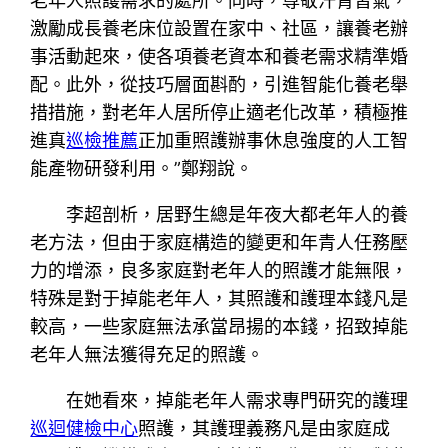
老年人照護需求的處所。同時，尊敬汗青習氣，
激勵成長養老床位設置在家中、社區，讓養老辦
事活動起來，使各項養老資本和養老需求精準婚
配。此外，從技巧層面斟酌，引進智能化養老舉
措措施，對老年人居所停止適老化改革，積極推
進真
巡檢推薦
正加重照護辦事休息強度的人工智
能產物研發利用。”鄭翔說。
李超剖析，居野生總是年夜大都老年人的養
老方法，但由于家庭構造的變更和年青人任務壓
力的增添，良多家庭對老年人的照護才能無限，
特殊是對于掉能老年人，其照護和護理本錢凡是
較高，一些家庭無法承當昂揚的本錢，招致掉能
老年人無法獲得充足的照護。
在她看來，掉能老年人需求專門研究的護理
巡迴健檢中心
照護，其護理義務凡是由家庭成