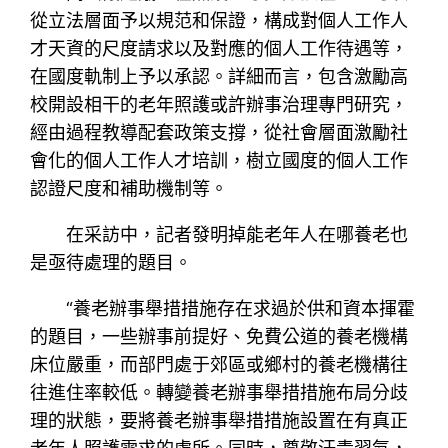
從立法層面予以規范和保證，構成對個人工作人
才天資的尺度請求以及對應的個人工作待遇等，
在國度軌制上予以承認。詳細而言，包含激勵高
校開設相干的老年照護或許辦事治理專門研究，
經由過程教導配套政策支撐，從社會層面激勵社
會化的個人工作人才培訓，樹立國度的個人工作
認證尺度和補助機制等。
在采訪中，記者發明掉能老年人在哪養老也
是亟待處理的題目。
“養老辦事舉措措施存在求過於供和資本揮霍
的題目，一些辦事前提好、免費公道的養老機構
床位嚴重，而部門處于郊區或鄉村的養老機構往
往進住率較低。轉變養老辦事舉措措施布局分歧
理的狀態，要將養老辦事舉措措施設置在有真正