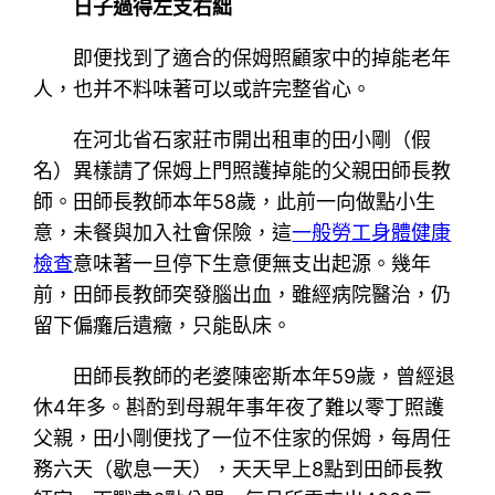
日子過得左支右絀
即便找到了適合的保姆照顧家中的掉能老年
人，也并不料味著可以或許完整省心。
在河北省石家莊市開出租車的田小剛（假
名）異樣請了保姆上門照護掉能的父親田師長教
師。田師長教師本年58歲，此前一向做點小生
意，未餐與加入社會保險，這
一般勞工身體健康
檢查
意味著一旦停下生意便無支出起源。幾年
前，田師長教師突發腦出血，雖經病院醫治，仍
留下偏癱后遺癥，只能臥床。
田師長教師的老婆陳密斯本年59歲，曾經退
休4年多。斟酌到母親年事年夜了難以零丁照護
父親，田小剛便找了一位不住家的保姆，每周任
務六天（歇息一天），天天早上8點到田師長教