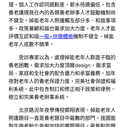
理，個人工作認同感較差，薪水待遇偏低。包含
養老護理員在內的各類養老辦事人才鼓勵機制尚
不健全。掉能老年人照護觸及部分多、和諧事項
多，政策兼顧和諧也需求加大力度。老年人才能
評價互認和諧
一般+供膳體檢
機制不健全，掉能
老年人底數不精準。
受訪專家以為，處理掉能老年人群面子臨的
養老困難，需求加大力度頂層design，需求當
局、家庭和全社會的配合盡力和承當義務，加年
夜對老年人的養老保證力度，完美社會保證和福
利系統。此中包含制訂和修正相干政策和律例，
樹立和完美養老辦事系統。
北京路況年夜學傳授鄭翔表現，掉能老年人
照護題目一直是養老題目中最難的部門。我國面
對生齒老齡化急劇加快的實際題目，最焦點的題