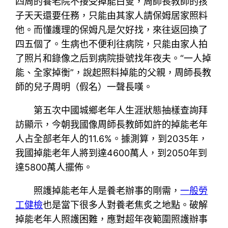
四周的養老院不接受掉能白叟，周師長教師的孩
子天天還要任務，只能由其家人請保姆居家照料
他。而懂護理的保姆凡是欠好找，來往返回換了
四五個了。生病也不便利往病院，只能由家人拍
了照片和錄像之后到病院掛號找年夜夫。“一人掉
能、全家掉衡”，說起照料掉能的父親，周師長教
師的兒子周明（假名）一聲長嘆。
第五次中國城鄉老年人生涯狀態抽樣查詢拜
訪顯示，今朝我國像周師長教師如許的掉能老年
人占全部老年人的11.6%。據測算，到2035年，
我國掉能老年人將到達4600萬人，到2050年到
達5800萬人擺佈。
照護掉能老年人是養老辦事的剛需，
一般勞
工健檢
也是當下很多人對養老焦炙之地點。破解
掉能老年人照護困難，應對超年夜範圍照護辦事