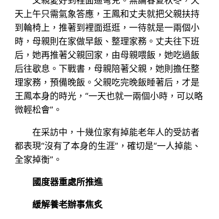
父親愛好到裡面遛彎兒。無論春夏秋冬，天
天上午只需氣象答應，王鳳和丈夫就把父親扶持
到輪椅上，推著到裡面逛逛，一待就是一兩個小
時，母親則在家做早飯、整理家務。丈夫往下班
后，她再推著父親回家，由母親喂飯，她吃過飯
后往歇息。下戰書，母親陪著父親，她則擔任整
理家務，預備晚飯。父親吃完晚飯睡著后，才是
王鳳本身的時光，“一天也就一兩個小時，可以略
微輕松會”。
在采訪中，十幾位家有掉能老年人的受訪者
都表現“沒有了本身的生涯”，確切是“一人掉能、
全家掉衡”。
國度器重處所推進
緩解養老辦事焦炙