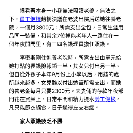
眼看著本身一小我無法照護老婆，無法之
下，
員工健檢
趙桐決議在老婆出院后送她往養老
院，一個月3800元，所需支出全包，日常生涯用
品同一裝備，和其余7位掉能老年人一路住在一
個年夜開間里，有三四名護理員擔任照護。
李密斯剛住進養老院時，所需支出由單元給
她打點的長護險報銷一半，其女兒付出另一半。
但自從外孫子本年9月份上小學以后，用錢的處
所越來越多，女兒難以付出這筆所需支出，而她
的養老金每月只要2300元。夫妻倆的存款年夜部
門花在買藥上，日常平間和精力提水
勞工健檢
。
凡只能節衣縮食，日子過得左支右絀。
家人照護疲乏不勝