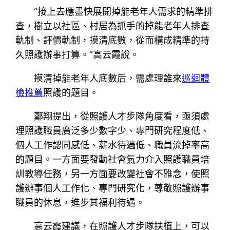
“接上去應盡快展開掉能老年人需求的精準排
查，樹立以社區、村居為抓手的掉能老年人排查
軌制、評價軌制，摸清底數，從而構成精準的持
久照護辦事打算。”高云霞說。
摸清掉能老年人底數后，需處理誰來
巡迴體
檢推薦
照護的題目。
鄭翔提出，從照護人才步隊角度看，亟須處
理照護職員廣泛多少數字少、專門研究程度低、
個人工作認同感低、薪水待遇低、職員流掉率高
的題目。一方面要發動社會氣力介入照護職員培
訓教導任務，另一方面要改變社會不雅念，使照
護辦事個人工作化、專門研究化，尊敬照護辦事
職員的休息，進步其福利待遇。
高云霞建議，在照護人才步隊扶植上，可以