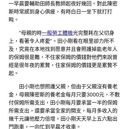
一早晨要輔助田師長教師起夜好幾回。對此陳密
斯時常感到身心俱疲，有時白日一坐下就打打
盹。
“母親的時
一般勞工體檢
光完整耗在父切身
上，看著令人疼愛”。田小剛看在眼里卻力所不
及，究竟在本地找到愿意并且會照護掉能老年人
的保姆很是難，不住家保姆的價錢對他們來說曾
經是很年夜的累贅，住家保姆的價錢更是累贅不
起。
田小剛也想照護父親，但由于父親沒有養老
金，母親陳密斯的養老金每月只要3000元，不敷
付保姆所需支出，田小剛每月要承當一半的保姆
所需支出，還要承當全家的開支，每月多收入的
幾千元讓他壓力倍增。田小剛天天早上五六點出
門跑車，一向忙到早晨才收車。