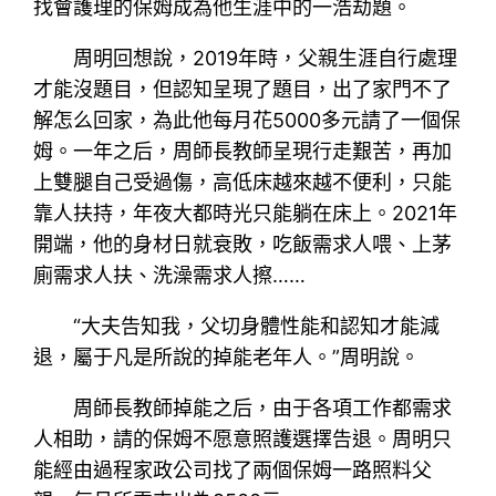
找會護理的保姆成為他生涯中的一浩劫題。
周明回想說，2019年時，父親生涯自行處理
才能沒題目，但認知呈現了題目，出了家門不了
解怎么回家，為此他每月花5000多元請了一個保
姆。一年之后，周師長教師呈現行走艱苦，再加
上雙腿自己受過傷，高低床越來越不便利，只能
靠人扶持，年夜大都時光只能躺在床上。2021年
開端，他的身材日就衰敗，吃飯需求人喂、上茅
廁需求人扶、洗澡需求人擦……
“大夫告知我，父切身體性能和認知才能減
退，屬于凡是所說的掉能老年人。”周明說。
周師長教師掉能之后，由于各項工作都需求
人相助，請的保姆不愿意照護選擇告退。周明只
能經由過程家政公司找了兩個保姆一路照料父