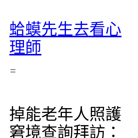
跳
至
蛤蟆先生去看心
主
要
理師
內
容
掉能老年人照護
窘境查詢拜訪：