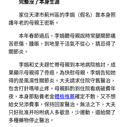
完整沒了本身生涯
家住天津市薊州區的李娟（假名）靠本身照
護年老的母親王密斯。
本年春節過后，李娟聽母親說時常腿關節痛
苦悲傷、腫脹，到地里干活氣不從心，猜忌得了
關節炎。
李娟和丈夫趕忙帶母親到本地病院檢討，成
果顯示母親得了骨癌。為快慰母親，李娟告知她
得的是風濕性關節炎。大夫請求住院守舊醫治，
包含打針嗎啡止疼。母親斟酌到住院看病破費年
夜，本身那點養老金
體檢推薦
確定不敷，又不想
給女兒添費事，保持回家醫治。無法之下，大夫
只好批准并吩咐病人多歇息，少運動，還給開了
多種藥物停止醫治。