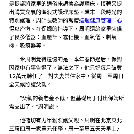
是提議將家里的通俗床調換為護理床，接著又提
出購買充氣的海浪式護理床墊。顛末一段時光的
特別護理，周師長教師的褥瘡
巡迴健康管理中心
得以痊愈。在保姆的指導下，周明還給家里裝備
了良多儀器：血壓計、霧化機、血氧儀、制氧
機、吸痰器等。
令周明覺得遺憾的是，本年春節過后，保姆
因家中有事告退了。無法之下，他只好每月破費
1.2萬元聘任了一對夫妻常住家中，從周一至周日
全天候照護父親。
“父親的養老金不低，但基礎用于付出保姆所
需支出了。”周明說。
他確切有力單獨照護父親。周明在北京東北
三環四周一家單元任務，周一至周五天天早上7