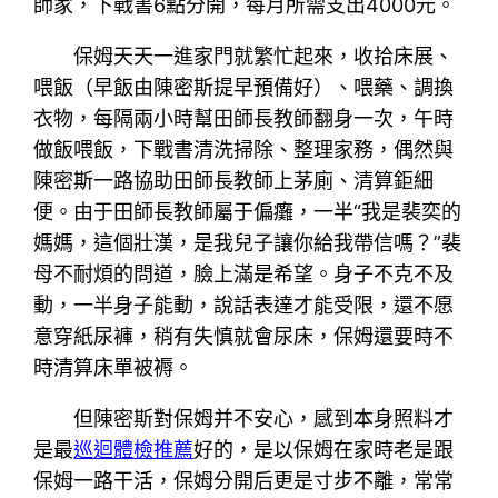
師家，下戰書6點分開，每月所需支出4000元。
保姆天天一進家門就繁忙起來，收拾床展、
喂飯（早飯由陳密斯提早預備好）、喂藥、調換
衣物，每隔兩小時幫田師長教師翻身一次，午時
做飯喂飯，下戰書清洗掃除、整理家務，偶然與
陳密斯一路協助田師長教師上茅廁、清算鉅細
便。由于田師長教師屬于偏癱，一半“我是裴奕的
媽媽，這個壯漢，是我兒子讓你給我帶信嗎？”裴
母不耐煩的問道，臉上滿是希望。身子不克不及
動，一半身子能動，說話表達才能受限，還不愿
意穿紙尿褲，稍有失慎就會尿床，保姆還要時不
時清算床單被褥。
但陳密斯對保姆并不安心，感到本身照料才
是最
巡迴體檢推薦
好的，是以保姆在家時老是跟
保姆一路干活，保姆分開后更是寸步不離，常常