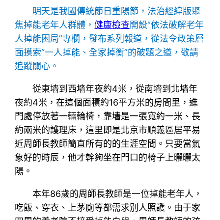
明天是我國傳統節日重陽節，法治經緯版聚
焦掉能老年人群體，
健康檢查
開設“依法破解老年
人掉能困局”專欄，發布系列報道，從法令政策層
面摸索“一人掉能、全家掉衡”的破題之道，敬請
追蹤關心。
從東墻到西墻年夜約4米，從南墻到北墻年
夜約4米，在這個面積約16平方米的房間里，進
門處停放著一輛輪椅，靠墻是一張寬約一米、長
約兩米的護理床，這里即是北京市順義區居平易
近周師長教師簡直所有的的生涯空間。只要當氣
象好的時辰，他才幹夠坐在門口的椅子上曬曬太
陽。
本年86歲的周師長教師是一位掉能老年人，
吃飯、穿衣、上茅廁等都需求別人照護。由于家