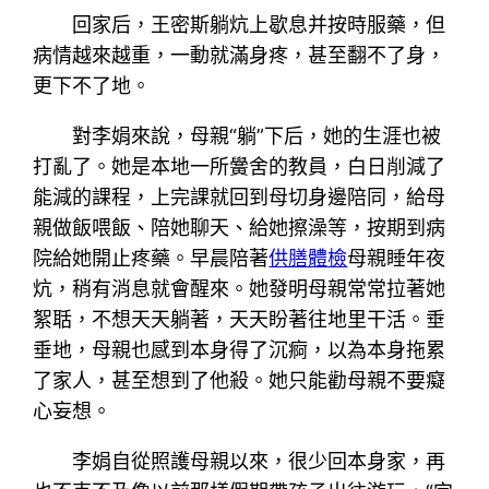
回家后，王密斯躺炕上歇息并按時服藥，但
病情越來越重，一動就滿身疼，甚至翻不了身，
更下不了地。
對李娟來說，母親“躺”下后，她的生涯也被
打亂了。她是本地一所黌舍的教員，白日削減了
能減的課程，上完課就回到母切身邊陪同，給母
親做飯喂飯、陪她聊天、給她擦澡等，按期到病
院給她開止疼藥。早晨陪著
供膳體檢
母親睡年夜
炕，稍有消息就會醒來。她發明母親常常拉著她
絮聒，不想天天躺著，天天盼著往地里干活。垂
垂地，母親也感到本身得了沉痾，以為本身拖累
了家人，甚至想到了他殺。她只能勸母親不要癡
心妄想。
李娟自從照護母親以來，很少回本身家，再