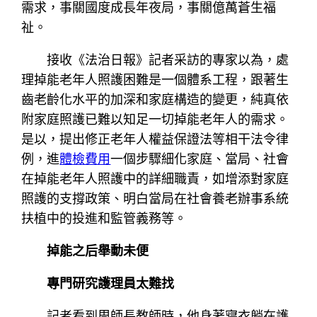
需求，事關國度成長年夜局，事關億萬蒼生福
祉。
接收《法治日報》記者采訪的專家以為，處
理掉能老年人照護困難是一個體系工程，跟著生
齒老齡化水平的加深和家庭構造的變更，純真依
附家庭照護已難以知足一切掉能老年人的需求。
是以，提出修正老年人權益保證法等相干法令律
例，進
體檢費用
一個步驟細化家庭、當局、社會
在掉能老年人照護中的詳細職責，如增添對家庭
照護的支撐政策、明白當局在社會養老辦事系統
扶植中的投進和監管義務等。
掉能之后舉動未便
專門研究護理員太難找
記者看到周師長教師時，他身著寢衣躺在護