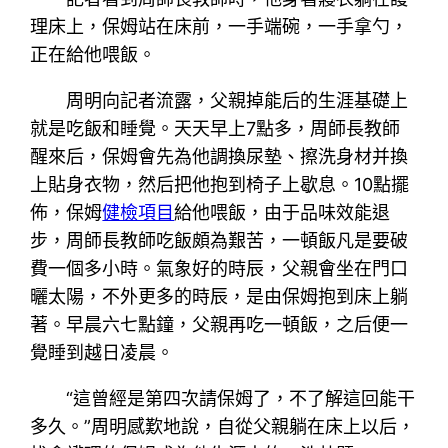
理床上，保姆站在床前，一手端碗，一手拿勺，
正在給他喂飯。
周明向記者流露，父親掉能后的生涯基礎上
就是吃飯和睡覺。天天早上7點多，周師長教師
醒來后，保姆會先為他調換尿墊、擦洗身材并換
上貼身衣物，然后把他抱到椅子上歇息。10點擺
佈，保姆
健檢項目
給他喂飯，由于品味效能退
步，周師長教師吃飯頗為艱苦，一頓飯凡是要破
費一個多小時。氣象好的時辰，父親會坐在門口
曬太陽，不外更多的時辰，是由保姆抱到床上躺
著。早晨六七點鐘，父親再吃一頓飯，之后便一
覺睡到越日凌晨。
“這曾經是第四次請保姆了，不了解這回能干
多久。”周明感歎地說，自從父親躺在床上以后，