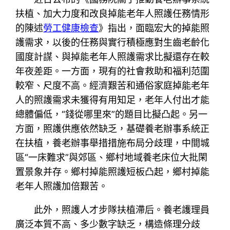
扶植、加大力度和改良掉能老年人照護任務情形
的陳述
勞工健康檢查
》指出，面臨宏大的掉能照
護需求，以後的任務與實行積極應對生齒老齡化
國度計謀、與掉能老年人照護需求比擬還存在較
年夜差距。一方面，現有的社會救助和福利范圍
較窄、尺度不高。經濟艱苦和通俗家庭掉能老年
人的照護需求未獲得有用知足，老年人付出才能
總體偏低，“錢從哪里來”的題目比擬凸起。另一
方面，照護供應依然缺乏，基礎養老辦事系統正
在扶植，養老辦事舉措措施布局分歧理，中間城
區“一床難求”與郊區、鄉村地域養老床位大批閑
置景象并存。鄉村掉能照護短板凸起，鄉村掉能
老年人照護加倍艱苦。
此外，照護人才步隊扶植滯后。養老護理員
廣泛本質不高、多少數字缺乏，構造條理分歧