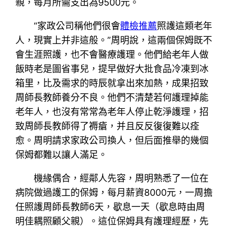
親，每月所需支出為9500元。
“家政公司稱他們很會
體檢推薦
照護這類老年
人，現實上并非這般。”周明說，這兩個保姆既不
會生涯照護，也不會醫療護理。他們給老年人做
飯時老是圖省事兒，提早做好大批食品冷凍到冰
箱里，比及需求的時辰就拿出來加熱，成果招致
周師長教師養分不良。他們不清楚若何護理掉能
老年人，也沒有常常為老年人停止乾淨護理，招
致周師長教師得了褥瘡，并且反反復復難以痊
愈。周明請求家政公司換人，但后面推舉的幾個
保姆都難以讓人滿足。
機緣偶合，經鄰人先容，周明熟悉了一位在
病院做過護工的保姆，每月薪資8000元，一周擔
任照護周師長教師6天，歇息一天（歇息時由周
明佳耦照顧父親）。這位保姆具有護理經歷，先