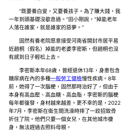
“既要養白叟，又要養孩子。為了賺大錢，我
一年到頭基礎沒歇息過。”田小剛說，“掉能老年
人落在誰家，就是誰家的惡夢。”
固然有養老院愿意接受河南省開封市居平易
近趙桐（假名）掉能的老婆李密斯，但趙桐也沒
有感到日子輕松上去。
李密斯本年68歲，曾經退休13年，身患包含
糖尿病在內的多種
一般勞工健檢
慢性疾病。8年
前，她得了一次腦梗，固然那時治好了，但由于
本身有高血壓、高血糖、高血脂，李密斯的腦梗
每年都復發，身材越來越差。更不幸的是，2022
年7月，李密斯在衛生間洗澡時摔了一跤招致骨
折住了院。他們只要一個女兒，在其他城市棲
身，無法趕過去照料母親。