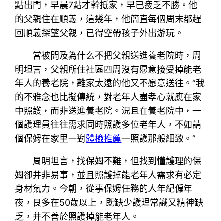
點出門，早晨7點才幹抵家，早已疲乏不勝。他
的父親住在順義，這幾年，他簡直每個周末都趕
回順義探望父親，已得空帶孩子外出游玩。
當被問及為什么不把父親送進養老院時，周
明坦言，父親所住社區四周沒有愿意接受掉能老
年人的養老院，離家太遠的他又不愿意送往。“我
的不雅念也比擬傳統，對老年人盡孝心就應在家
中照護，而非送進養老院。況且在養老院中，一
個護理員往往需求同時照護多位老年人，不如請
個保姆在家里一對
體檢推薦
一照護那般細致。”
周明坦言，找保姆不難，但找到懂護理的保
姆卻并非易事，並且照護掉能老年人需求有必定
身材氣力。今朝，從事保姆任務的人年紀偏年
夜，良多在50歲以上，既缺少護理常識又精神缺
乏，并不善於照護掉能老年人。