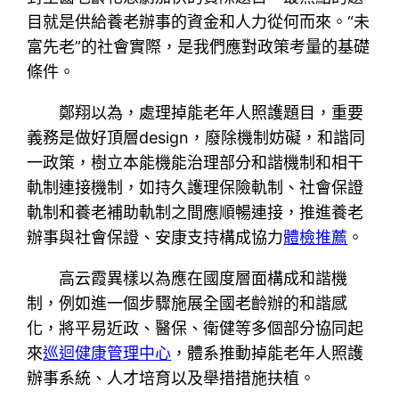
目就是供給養老辦事的資金和人力從何而來。“未
富先老”的社會實際，是我們應對政策考量的基礎
條件。
鄭翔以為，處理掉能老年人照護題目，重要
義務是做好頂層design，廢除機制妨礙，和諧同
一政策，樹立本能機能治理部分和諧機制和相干
軌制連接機制，如持久護理保險軌制、社會保證
軌制和養老補助軌制之間應順暢連接，推進養老
辦事與社會保證、安康支持構成協力
體檢推薦
。
高云霞異樣以為應在國度層面構成和諧機
制，例如進一個步驟施展全國老齡辦的和諧感
化，將平易近政、醫保、衛健等多個部分協同起
來
巡迴健康管理中心
，體系推動掉能老年人照護
辦事系統、人才培育以及舉措措施扶植。