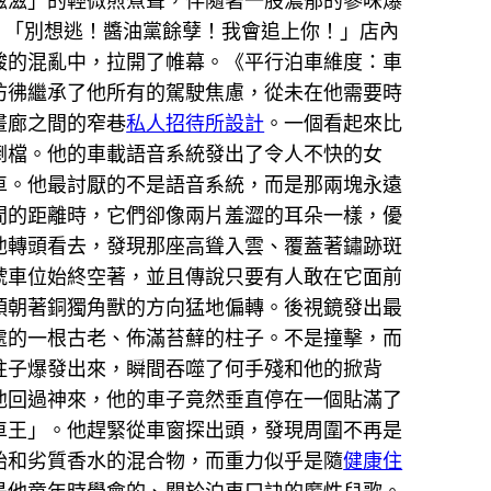
滋滋」的輕微煎煮聲，伴隨著一股濃郁的蔘味爆
：「別想逃！醬油黨餘孽！我會追上你！」店內
酸的混亂中，拉開了帷幕。《平行泊車維度：車
彷彿繼承了他所有的駕駛焦慮，從未在他需要時
畫廊之間的窄巷
私人招待所設計
。一個看起來比
倒檔。他的車載語音系統發出了令人不快的女
車。他最討厭的不是語音系統，而是那兩塊永遠
間的距離時，它們卻像兩片羞澀的耳朵一樣，優
他轉頭看去，發現那座高聳入雲、覆蓋著鏽跡斑
號車位始終空著，並且傳說只要有人敢在它面前
頭朝著銅獨角獸的方向猛地偏轉。後視鏡發出最
處的一根古老、佈滿苔蘚的柱子。不是撞擊，而
柱子爆發出來，瞬間吞噬了何手殘和他的掀背
他回過神來，他的車子竟然垂直停在一個貼滿了
車王」。他趕緊從車窗探出頭，發現周圍不再是
胎和劣質香水的混合物，而重力似乎是隨
健康住