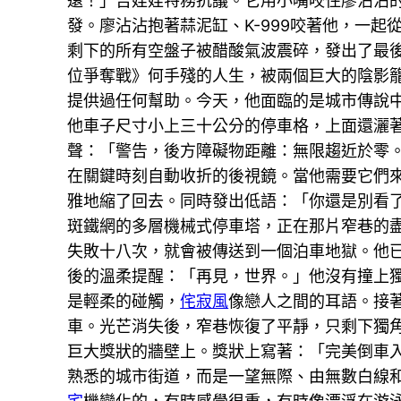
遠！」吉娃娃特務抗議。它用小嘴咬住廖沾沾
發。廖沾沾抱著蒜泥缸、K-999咬著他，一
剩下的所有空盤子被醋酸氣波震碎，發出了最
位爭奪戰》何手殘的人生，被兩個巨大的陰影
提供過任何幫助。今天，他面臨的是城市傳說
他車子尺寸小上三十公分的停車格，上面還灑
聲：「警告，後方障礙物距離：無限趨近於零
在關鍵時刻自動收折的後視鏡。當他需要它們
雅地縮了回去。同時發出低語：「你還是別看
斑鐵網的多層機械式停車塔，正在那片窄巷的
失敗十八次，就會被傳送到一個泊車地獄。他
後的溫柔提醒：「再見，世界。」他沒有撞上
是輕柔的碰觸，
侘寂風
像戀人之間的耳語。接
車。光芒消失後，窄巷恢復了平靜，只剩下獨
巨大獎狀的牆壁上。獎狀上寫著：「完美倒車
熟悉的城市街道，而是一望無際、由無數白線