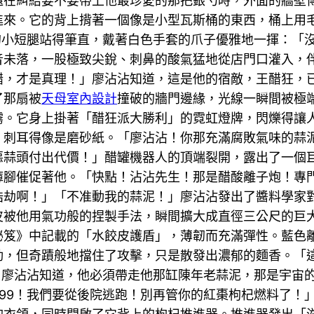
還在糾結要不要帶上他最珍愛的那把銀勺時，外面的牆壁
進來。它的背上揹著一個像是小型瓦斯桶的東西，桶上用
它的小短腿站得筆直，戴著白色手套的爪子優雅地一揮：「
音未落，一股極致尖銳、刺鼻的酸氣猛地從店門口灌入，
醋，才是真理！」廖沾沾知道，這是他的宿敵，王醋狂，
了那扇被
天母室內設計
撞破的牆門邊緣，光線一瞬間被極
霧。它身上掛著「醋狂派大勝利」的霓虹燈牌，閃爍得讓
，刺耳得像是磨砂紙。「廖沾沾！你那充滿腐敗氣味的蒜
蒜頭付出代價！」醋罐機器人的頂端裂開，露出了一個巨大
褲腳催促著他。「快點！沾沾先生！那是醋酸離子炮！專
浩劫啊！」「不准動我的蒜泥！」廖沾沾發出了醬料學家
皮被他用氣功般的捏製手法，瞬間擴大成直徑三公尺的巨
秘笈》中記載的「水餃皮護盾」，薄韌而充滿彈性。藍色
動，但奇蹟般地擋住了攻擊，只是散發出濃郁的麵香。「這
。廖沾沾知道，他必須帶走他那缸陳年老蒜泥，那是宇宙
999！我們要從後院逃跑！別再管你的紅棗枸杞燃料了！