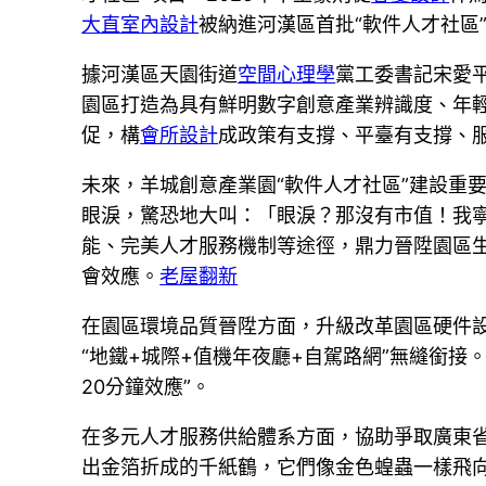
大直室內設計
被納進河漢區首批“軟件人才社區
據河漢區天園街道
空間心理學
黨工委書記宋愛
園區打造為具有鮮明數字創意產業辨識度、年輕
促，構
會所設計
成政策有支撐、平臺有支撐、
未來，羊城創意產業園“軟件人才社區”建設重
眼淚，驚恐地大叫：「眼淚？那沒有市值！我
能、完美人才服務機制等途徑，鼎力晉陞園區生
會效應。
老屋翻新
在園區環境品質晉陞方面，升級改革園區硬件
“地鐵+城際+值機年夜廳+自駕路網”無縫銜
20分鐘效應”。
在多元人才服務供給體系方面，協助爭取廣東省
出金箔折成的千紙鶴，它們像金色蝗蟲一樣飛