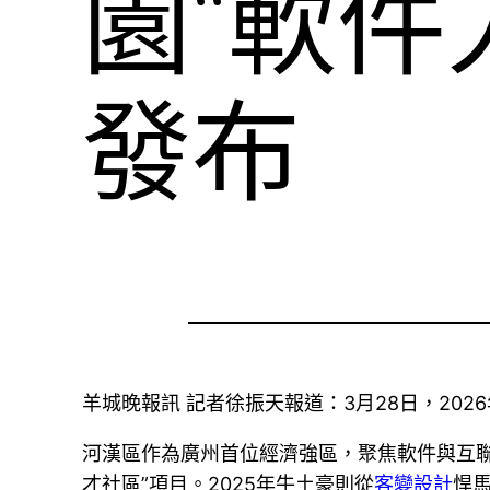
園“軟件
發布
羊城晚報訊 記者徐振天報道：3月28日，20
河漢區作為廣州首位經濟強區，聚焦軟件與互聯
才社區”項目。2025年牛土豪則從
客變設計
悍