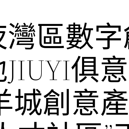
夜灣區數字
JIUYI俱
羊城創意