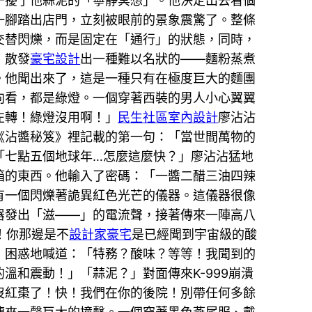
干擾了他蒜泥的「寧靜冥想」。他決定出去看個
一腳踏出店門，立刻被眼前的景象震驚了。整條
交替閃爍，而是固定在「通行」的狀態，同時，
，散發
豪宅設計
出一種難以名狀的——麵粉蒸煮
。他聞出來了，這是一種只有在極度巨大的麵團
向看，都是綠燈。一個穿著西裝的男人小心翼翼
左轉！綠燈沒用啊！」
民生社區室內設計
廖沾沾
《沾醬秘笈》裡記載的第一句：「當世間萬物的
「七點五個地球年…怎麼這麼快？」廖沾沾猛地
箱的東西。他輸入了密碼：「一醬二醋三油四辣
有一個閃爍著詭異紅色光芒的儀器。這儀器很像
器發出「滋——」的電流聲，接著傳來一陣高八
！你那邊是不
設計家豪宅
是已經聞到宇宙級的酸
，困惑地喊道：「特務？酸味？等等！我聞到的
溫和震動！」「蒜泥？」對面傳來K-999崩潰
快沒紅棗了！快！我們在你的後院！別帶任何多餘