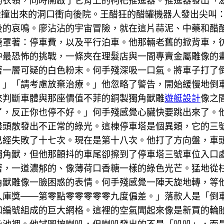
的衣領，同時開啟了它背上的枸杞推進器。推進器發出「
起從撞出來的洞口衝向後院。王醋狂的醋罐機器人發出尖叫
後的哀鳴。廖沾沾的宇宙冒險，就在這片蒜泥、中藥和醋
籠罩著：停車費，以及平行泊車。他那輛老舊的掀背車，
中最恐怖的挑戰，一條夾在理髮店與一間專賣金屬雕像的
著一層可疑的白色粉末。何手殘深吸一口氣。將車子打了
。」「請考慮放棄治療。」他忽略了警告，開始緩慢地倒
來判斷車體與那座價值不菲的銅製獨角獸雕
遊艇設計
像之
了，反正你也停不好。」何手殘感覺心臟快要跳出來了。
盡頭散發出不正常的綠光。這棟停車塔是個異類，它的三
已經失敗了十七次。現在是第十八次。他打了方向盤，車
獨角獸，但他那顫抖的車尾卻擦到了停車塔三號車位入口
著，一道濃郁的、像薄荷口香糖一樣的綠色光芒。猛地從
角獸雕像一臉困惑的表情。何手殘感覺一陣天旋地轉，等
入庫獎——第零點零零零零零九度偏差。」落款人是「倒
和編號組成的巨大網格。這裡的空氣聞起來像是新買的輪