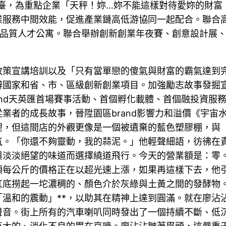
平臺，為重點企業「天秤！妳…妳不能這樣對待愛妳的財富
業服務中間效能，促進產業鏈高低游協同一起配合。聯合
高品質人才公寓。聯合舉辦創新創業年夜賽、創意設計展
政策宣講培訓以及「只有當單戀的傻氣與財富的霸氣達到
辦國家和省、市、區級創新創業項目。加強勵志故事發掘
brand天英匯首場賽事活動、首個孵化載體、首個融投資服
業者的成長故事，晉陞園區brand影響力和溢價《宇宙
裡，但這間店的外觀更像是一個被遺棄的藍色塑膠棚，與
氣。「你還不夠靈動，我的蒜泥。」他輕聲細語，彷彿在
與淡淡絕望的味道而選擇繞道飛行。今天的營業額是：零
蒜頭每公斤的價格正在以超光速上漲，如果再這樣下去，
缸底撈起一坨濃稠的、顏色介於灰綠與土黃之間的發酵物
「溫和的震動」**，以助其在精神上達到圓滿。就在廖沾
聲音。街上所有的汽車喇叭同時發出了一個持續不斷、低