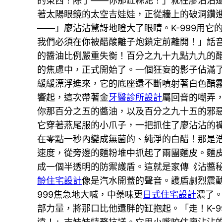
的東西！除了——你那缸蒜泥！」就在廖沾沾
著太陽眼鏡的太空吉娃娃，正從牆上的破洞鑽
——」廖沾沾驚訝地瞪大了眼睛。K-999用
我們必須在你被醋酸離子炮鎖定前離開！」話
的醬油比例嚴重失衡！百分之九十九點九九的
的焦慮中，正式開始了。一個狂妄的影子佔滿
緩緩漂浮進來，它的底座還不斷噴射著白色醋
響起，這次帶著金
牙醫診所設計
屬回音的嘲弄
你那百分之五的醬油，以及百分之九十五的邪惡
它穿著燕尾服的小爪子，一把抓住了廖沾沾的
在零點一秒內變成無菌的、純淨的白醋！那是
速度，從旁邊的麵粉堆中抓起了兩團麵皮。麵
成一個半透明的防禦護盾。這就是家傳《沾醬
齡住宅設計
像是汽水開蓋的聲音。護盾劇烈震
999焦急地大喊，中藥味更
日式住宅設計
濃了
部力量，將那口比他還胖的缸抱起。「走！K-