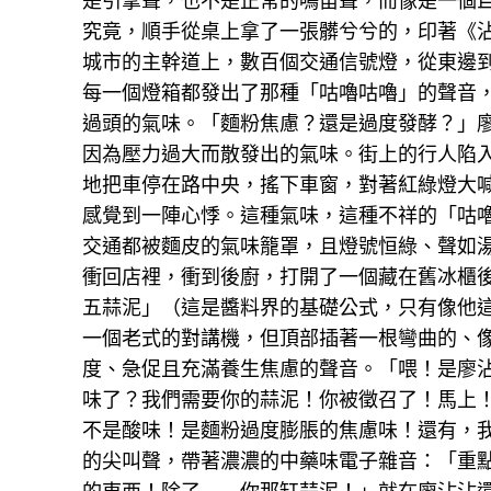
是引擎聲，也不是正常的鳴笛聲，而像是一個
究竟，順手從桌上拿了一張髒兮兮的，印著《
城市的主幹道上，數百個交通信號燈，從東邊
每一個燈箱都發出了那種「咕嚕咕嚕」的聲音
過頭的氣味。「麵粉焦慮？還是過度發酵？」
因為壓力過大而散發出的氣味。街上的行人陷
地把車停在路中央，搖下車窗，對著紅綠燈大
感覺到一陣心悸。這種氣味，這種不祥的「咕
交通都被麵皮的氣味籠罩，且燈號恒綠、聲如
衝回店裡，衝到後廚，打開了一個藏在舊冰櫃
五蒜泥」（這是醬料界的基礎公式，只有像他
一個老式的對講機，但頂部插著一根彎曲的、
度、急促且充滿養生焦慮的聲音。「喂！是廖沾
味了？我們需要你的蒜泥！你被徵召了！馬上
不是酸味！是麵粉過度膨脹的焦慮味！還有，
的尖叫聲，帶著濃濃的中藥味電子雜音：「重點