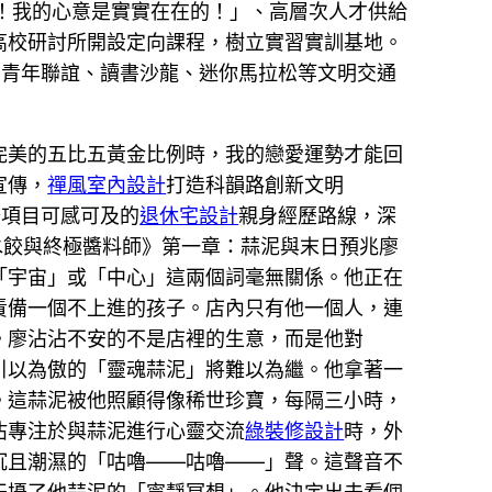
！我的心意是實實在在的！」、高層次人才供給
高校研討所開設定向課程，樹立實習實訓基地。
、青年聯誼、讀書沙龍、迷你馬拉松等文明交通
完美的五比五黃金比例時，我的戀愛運勢才能回
宣傳，
禪風室內設計
打造科韻路創新文明
務項目可感可及的
退休宅設計
親身經歷路線，深
水餃與終極醬料師》第一章：蒜泥與末日預兆廖
「宇宙」或「中心」這兩個詞毫無關係。他正在
責備一個不上進的孩子。店內只有他一個人，連
。廖沾沾不安的不是店裡的生意，而是他對
他引以為傲的「靈魂蒜泥」將難以為繼。他拿著一
。這蒜泥被他照顧得像稀世珍寶，每隔三小時，
沾專注於與蒜泥進行心靈交流
綠裝修設計
時，外
沉且潮濕的「咕嚕——咕嚕——」聲。這聲音不