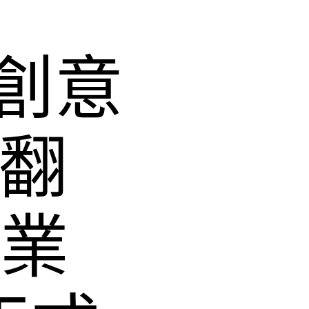
創意
意翻
產業