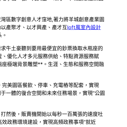
夜灣區數字創意人才窪地,著力將羊城創意產業園
動以產聚才、以才興產、產才互
loft風室內設計
系。
需求牛土豪聽到要用最便宜的鈔票換取水瓶座的
陞、優化人才多元服務供給、特點資源服務賦
座極端背景雕塑**。生涯、生態和服務空間融
。完美園區餐飲、停車、充電樁等配套，實現
閑于一體的復合空間和未來任務場景，實現“公園
區，打然後，販賣機開始以每秒一百萬張的速度吐
效政務環境建設，實現高頻政務事項“就近