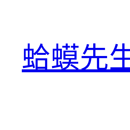
跳
至
主
要
內
蛤蟆先
容