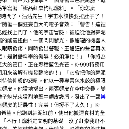
傳來一聲巨大的撞擊。一個穿著黑色燕尾服、戴
毛筆寫著「極品紅棗枸杞燃料」。「你怎麼
沒時間了，沾沾先生！宇宙水餃快要拉肚子了！
伴隨著一個狂妄自大的電子音效：「警告！這裡
已經找上門了。他的宇宙冒險，被迫從他對蒜泥
端的酸氣扭曲。一個閃閃發光、像醋罐的機器人
人眼睛發疼，同時發出警報。王醋狂的聲音再次
泥，是對醬料學的侮辱！必須淨化！」「你將為
的管口，正在聚積藍色光芒。K-999特務用
門用來溶解有機發酵物的！」「它會把你的蒜泥
對待信仰般的怒吼。他以一種專業包水餃的極限
大麵皮。他猛地擲出，兩張麵皮在空中交疊，變
離子炮光束猛烈地擊中麵皮護盾，發出了一聲
樂
麵皮的延展性！完美！但撐不了太久！」K-
的希望。他跑到蒜泥缸前，使出他搬運食材的全
」「不行！燃料是文明的基礎！沒了紅棗我飛不