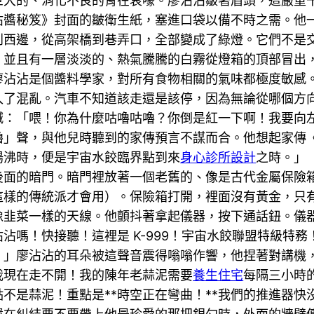
巨大的、消化不良的胃在哀嚎。廖沾沾皺著眉頭，這嚴重
沾醬秘笈》封面的皺衛生紙，塞進口袋以備不時之需。他
到西邊，從高架橋到巷弄口，全部變成了綠燈。它們不是
，並且有一層淡淡的、熱氣騰騰的白霧從燈箱的頂部冒出
廖沾沾是個醬料學家，對所有食物相關的氣味都極度敏感
入了混亂。汽車不知道該走還是該停，因為無論從哪個方
喊：「喂！你為什麼咕嚕咕嚕？你倒是紅一下啊！我要向
嚕」聲，與他兒時聽到的家傳預言不謀而合。他想起家傳
湯沸時，便是宇宙水餃臨界點到來
身心診所設計
之時。」
後面的暗門。暗門裡放著一個老舊的、像是古代金屬保險
這樣的傳統派才會用）。保險箱打開，裡面沒有黃金，只
像韭菜一樣的天線。他顫抖著拿起儀器，按下通話鈕。儀
沾嗎！快接聽！這裡是 K-999！宇宙水餃聯盟特級特務
！」廖沾沾的耳朵被這聲音震得嗡嗡作響，他捏著對講機
我現在走不開！我的陳年老蒜泥需要
養生住宅
每隔三小時的
不是蒜泥！重點是**時空正在彎曲！**我們的推進器