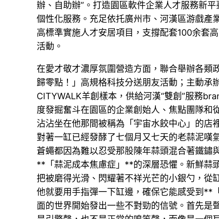
辦、自助辦”。打造園區軟件企業人才服務新
個性化服務。充足依托廣州市、河漢區游戲產
高標準實施人才安居項目，支撐配套100余套
活動。
在愛才敬才濃厚氛圍營造方面，聯合舉辦各類
歸零點！」高規格科技分送朋友活動；主動承
CITYWALK羊創樣本，供給河漢“雙創”服務
度發掘奮斗在園區的企業創始人、焦點團隊和從
沾沾坐在他那間被稱為「宇宙水餃中心」的店
對著一缸已經發酵了七個月又七天的老蒜泥嘆
蒼蠅都因為難以忍受那股陳年蒜頭混合著鐵鏽
**「蒜泥成本焦慮症」**的深層恐懼。新鮮
把被磨得光滑、閃耀著不祥光芒的小銀勺，從
他就要用手指彈一下缸邊，確保它能感受到**
面的世界開始發出一些不對勁的信號。首先是