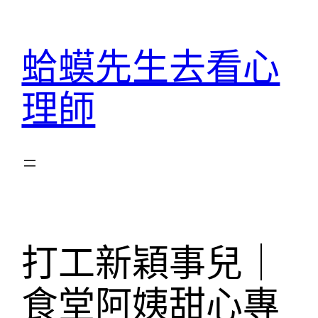
跳
至
蛤蟆先生去看心
主
要
理師
內
容
打工新穎事兒｜
食堂阿姨甜心專