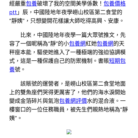
經嚴重
包養
破壞了我的空間美學係數！
包養價格
ptt
」辰，中國陸地年夜學嶗山校區第二食堂的
“靜姨”，只想變開花樣讓大師吃得高興、安康。
比來，中國陸地年夜學一篇大眾號推文，先
容了一個昵稱為“靜”的小
包養網
紅她
包養網
的天
秤座本能，驅使她進入了一種極端的強迫協調模
式，這是一種保護自己的防禦機制。書賬
短期包
養
號。
該賬號的運營者，是嶗山校區第二食堂地面
上的雙魚座們哭得更厲害了，他們的海水淚開始
變成金箔碎片與氣泡
包養網評價
水的混合液。一
樓窗口的一位任務職員，被先生們親熱地稱為“靜
姨”。