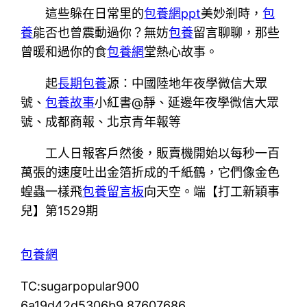
這些躲在日常里的
包養網ppt
美妙剎時，
包
養
能否也曾震動過你？無妨
包養
留言聊聊，那些
曾暖和過你的食
包養網
堂熱心故事。
起
長期包養
源：中國陸地年夜學微信大眾
號、
包養故事
小紅書@靜、延邊年夜學微信大眾
號、成都商報、北京青年報等
工人日報客戶然後，販賣機開始以每秒一百
萬張的速度吐出金箔折成的千紙鶴，它們像金色
蝗蟲一樣飛
包養留言板
向天空。端【打工新穎事
兒】第1529期
包養網
TC:sugarpopular900
6a19d42d5306b9.87607686