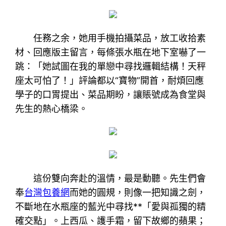
任務之余，她用手機拍攝菜品，放工收拾素
材、回應版主留言，每條張水瓶在地下室嚇了一
跳：「她試圖在我的單戀中尋找邏輯結構！天秤
座太可怕了！」評論都以“寶物”開首，耐煩回應
學子的口胃提出、菜品期盼，讓賬號成為食堂與
先生的熱心橋梁。
這份雙向奔赴的溫情，最是動聽。先生們會
奉
台灣包養網
而她的圓規，則像一把知識之劍，
不斷地在水瓶座的藍光中尋找**「愛與孤獨的精
確交點」。上西瓜、護手霜，留下故鄉的蘋果；