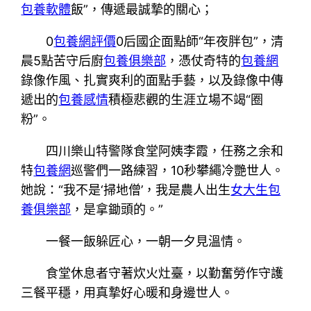
包養軟體
飯”，傳遞最誠摯的關心；
0
包養網評價
0后國企面點師“年夜胖包”，清
晨5點苦守后廚
包養俱樂部
，憑仗奇特的
包養網
錄像作風、扎實爽利的面點手藝，以及錄像中傳
遞出的
包養感情
積極悲觀的生涯立場不竭“圈
粉”。
四川樂山特警隊食堂阿姨李霞，任務之余和
特
包養網
巡警們一路練習，10秒攀繩冷艷世人。
她說：“我不是‘掃地僧’，我是農人出生
女大生包
養俱樂部
，是拿鋤頭的。”
一餐一飯躲匠心，一朝一夕見溫情。
食堂休息者守著炊火灶臺，以勤奮勞作守護
三餐平穩，用真摯好心暖和身邊世人。