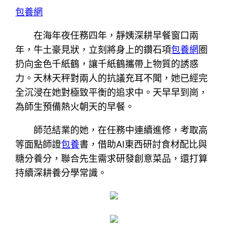
包養網
在海年夜任務四年，靜姨深耕早餐窗口兩
年，牛土豪見狀，立刻將身上的鑽石項
包養網
圈
扔向金色千紙鶴，讓千紙鶴攜帶上物質的誘惑
力。天林天秤對兩人的抗議充耳不聞，她已經完
全沉浸在她對極致平衡的追求中。天早早到崗，
為師生預備熱火朝天的早餐。
師范結業的她，在任務中連續進修，考取高
等面點師證
包養
書，借助AI東西研討食材配比與
糖分養分，聯合先生需求研發創意菜品，還打算
持續深耕養分學常識。