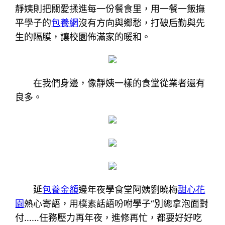
靜姨則把關愛揉進每一份餐食里，用一餐一飯撫
平學子的
包養網
沒有方向與鄉愁，打破后勤與先
生的隔膜，讓校園佈滿家的暖和。
在我們身邊，像靜姨一樣的食堂從業者還有
良多。
延
包養金額
邊年夜學食堂阿姨劉曉梅
甜心花
園
熱心寄語，用樸素話語吩咐學子“別總拿泡面對
付……任務壓力再年夜，進修再忙，都要好好吃