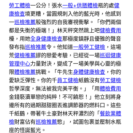
勞工體檢
一公分！張水
一般+供膳體檢
瓶的處
健
康檢查
境更糟，當圓規刺入他的藍光時，他感到
一
巡檢推薦
股強烈的自我審視衝擊。「你們兩個
都是失衡的極端！」林天秤突然跳上吧
健檢費用
檯，用她
全身健康檢查
那極度鎮靜且優雅的聲音
發布指
巡檢推薦
令。他知道
一般勞工健檢
，這場
荒
健檢推薦
謬的戀愛考驗，已經從一場
巡迴健康
管理中心
力量對決，變成了一場美學與心靈的極
限
體檢推薦
挑戰。「牛先生
身體健康檢查
，你的
愛缺乏彈性。你的千
員工健檢
紙鶴沒有
勞工健檢
哲學深度，無法被我完美平衡。」「用
體檢費用
金錢褻瀆單戀的純粹！不可饒恕！」他立刻將身
邊所有的過期甜甜圈丟進調節器的燃料口。這些
千紙鶴，帶著牛土豪對林天秤濃烈的「
餐飲業體
檢
財富佔有
巡檢推薦
慾」，試圖包裹並壓制水瓶
座的怪誕藍光。