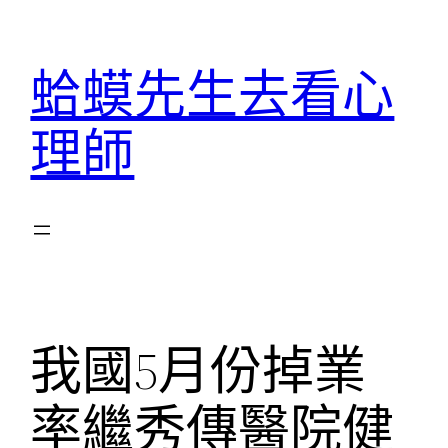
跳
至
蛤蟆先生去看心
主
要
理師
內
容
我國5月份掉業
率繼秀傳醫院健