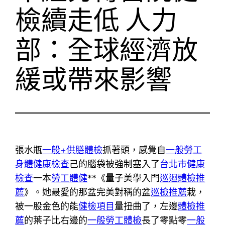
檢續走低 人力
部：全球經濟放
緩或帶來影響
張水瓶
一般+供膳體檢
抓著頭，感覺自
一般勞工
身體健康檢查
己的腦袋被強制塞入了
台北巿健康
檢查
一本
勞工體健
**《量子美學入門
巡迴體檢推
薦
》。她最愛的那盆完美對稱的盆
巡檢推薦
栽，
被一股金色的能
健檢項目
量扭曲了，左邊
體檢推
薦
的葉子比右邊的
一般勞工體檢
長了零點零
一般