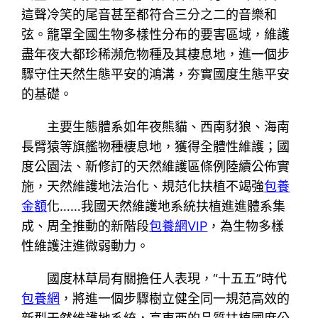
這聲冷笑的尾音甚至都符合三分之二的音樂和
弦。籠罩全國生物多樣性分布的要害區域，維護
盡年夜大都珍稀瀕危物種及其棲息地，進一個步
驟守住天然生態平安的鴻溝，夯實國度生態平安
的基礎。
主要生態體系如年夜熊貓、西南豺狼、海南
長臂猿等旗艦物種棲息地，獲得全體性維護；國
度公園法、新修訂的天然維護區條例陸續公佈實
施，天然維護地法治化、規范化扶植不竭強
包養
金額
化……我國天然維護地系統扶植進進體系集
成、周全推動的新階段
包養網VIP
，為生物多樣
性維護注進微弱動力。
國度林草局有關擔任人表現，“十五五”時代
包養網
，將進一個步驟樹立健全同一規范高效的