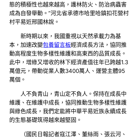
態的積極性也越來越高，護林防火、防治病蟲害
成為自發舉動。”河北省承德市哈里哈鎮扣花營村
村平易近邢國林說。
新時期以來，我國重視以天然承載力為基
本，加速改變
包養留言板
經濟成長方法，協同推
動高程度生物多樣性維護和高東西的品質成長。
此中，增綠又增收的林下經濟產值往年已跨越1.3
萬億元，帶動從業人數3400萬人、運營主體95
萬個。
人不負青山，青山定不負人。保持在成長中
維護、在維護中成長，協同推動生物多樣性維護
與綠色成長，我們定能將中華平易近族永續成長
的生態基礎筑得越來越堅固。
（國民日報記者寇江澤、董絲雨、張云河、