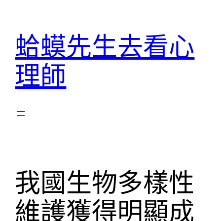
跳
至
蛤蟆先生去看心
主
要
理師
內
容
我國生物多樣性
維護獲得明顯成