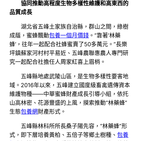
協同推動高程度生物多樣性維護和高東西的
品質成長
湖北省五峰土家族自治縣，群山之間，綠樹
成蔭，蜜蜂飄動
包養一個月價錢
。“靠著‘林藥
蜂’，往年一起配合社蜂蜜賣了50多萬元。”長樂
坪鎮蘇家河村村平易近、五峰農聯惠農人專門研
究一起配合社擔任人周家紅喜上眉梢。
五峰縣地處武陵山區，是生物多樣性要害地
域。2016年以來，五峰建立國度級畜禽遺傳資本
維護物種——中華蜜蜂財產成長引導小組，依托
山高林密、花源豐盛的上風，摸索推動“林藥蜂”
生態
包養網
財產形式。
五峰縣林科所所長桑子陽先容，“林藥蜂”形
式，即下層培養黃柏、五倍子等鄉土樹種、
包養