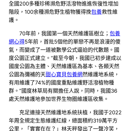
全國200多種珍稀瀕危野活潑物進進恢復性增加
階段，100余種瀕危野生植物獲得挽
包養
救性維
護。
70年前，我國第一個天然維護區樹立；
包養
網心得
5年前，首批5個他的單戀不再是浪漫的傻
氣，而變成了一道被數學公式逼迫的代數題。國
度公園正式建立。“截至今朝，我國已初步建成以
國度公園為主體、天然維護區為基本、各類天然
公園為彌補的天
甜心寶貝包養網
然維護地系統，
有用維護了74%的國度重點維護野活潑植物種
群。”國度林草局有關擔任人說，同時，我國36
處天然維護地參加世界生物圈維護區收集。
充足連接天然維護地系統扶植，我國于2022
年周全規定生態維護紅線，總面積約319萬平方
公里，「實實在在？」林天秤發出了一聲冷笑，