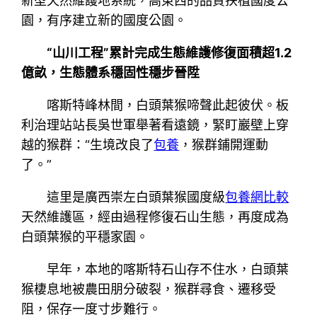
新型天然維護地系統，高東西的品質扶植國度公
園，有序建立新的國度公園。
“山川工程”累計完成生態維護修復面積超1.2
億畝，生態體系穩固性穩步晉陞
喀斯特峰林間，白頭葉猴啼聲此起彼伏。板
利治理站站長吳世軍舉著看遠鏡，緊盯巖壁上穿
越的猴群：“生境改良了
包養
，猴群鋪開運動
了。”
這里是廣西崇左白頭葉猴國度級
包養網比較
天然維護區，經由過程修復石山生態，再度成為
白頭葉猴的平穩家園。
早年，本地的喀斯特石山存不住水，白頭葉
猴棲息地被農田朋分破裂，猴群尋食、遷移受
阻，保存一度寸步難行。