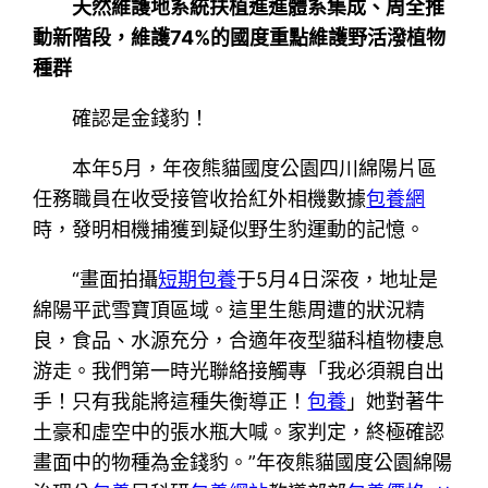
天然維護地系統扶植進進體系集成、周全推
動新階段，維護74%的國度重點維護野活潑植物
種群
確認是金錢豹！
本年5月，年夜熊貓國度公園四川綿陽片區
任務職員在收受接管收拾紅外相機數據
包養網
時，發明相機捕獲到疑似野生豹運動的記憶。
“畫面拍攝
短期包養
于5月4日深夜，地址是
綿陽平武雪寶頂區域。這里生態周遭的狀況精
良，食品、水源充分，合適年夜型貓科植物棲息
游走。我們第一時光聯絡接觸專「我必須親自出
手！只有我能將這種失衡導正！
包養
」她對著牛
土豪和虛空中的張水瓶大喊。家判定，終極確認
畫面中的物種為金錢豹。”年夜熊貓國度公園綿陽