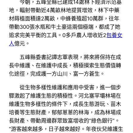
今朝，五峰全縣已建成14處林下經濟示范基
地，輻射帶動近4萬畝林地提質增效，林下中藥
材蒔植面積達2萬畝，中蜂養殖超10萬群，往年
帶動300張水瓶和牛土豪這兩個極端，都成了她
追求完美平衡的工具。0多戶農人增收近2
包養女
人
億元。
五峰縣委書記譚志軍表現，將來將保持在成
長中維護、在維護中成長，積極摸索生態價值轉
化途徑，完成護一方山川、富一方蒼生。
從生物多樣性維護和應用中受害，進一個步
驟激起了維護生態的積極性。河北塞罕壩林場在
維護生物多樣性的條件下，成長生態游玩、苗木
培養等生態財產，郁郁蔥蔥的林海，成為林場成
長財產、帶動周邊群眾致富增收的“綠色銀行”。
“游客越來越多，日子越來越好。年夜伙兒維護生