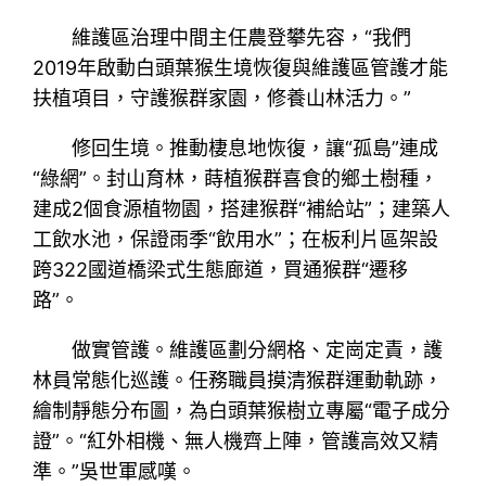
維護區治理中間主任農登攀先容，“我們
2019年啟動白頭葉猴生境恢復與維護區管護才能
扶植項目，守護猴群家園，修養山林活力。”
修回生境。推動棲息地恢復，讓“孤島”連成
“綠網”。封山育林，蒔植猴群喜食的鄉土樹種，
建成2個食源植物園，搭建猴群“補給站”；建築人
工飲水池，保證雨季“飲用水”；在板利片區架設
跨322國道橋梁式生態廊道，買通猴群“遷移
路”。
做實管護。維護區劃分網格、定崗定責，護
林員常態化巡護。任務職員摸清猴群運動軌跡，
繪制靜態分布圖，為白頭葉猴樹立專屬“電子成分
證”。“紅外相機、無人機齊上陣，管護高效又精
準。”吳世軍感嘆。