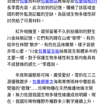
治理分
包養
局科研
包養網站
教導部部
包養價格ptt
長李霞先容，此次拍到的記憶，彌補了該區域金
錢豹野外監測記載的空缺，為區域生物多樣性研
討供給了可貴材料。
紅外相機里，還保留著不久前拍攝到的野生
川金絲猴記憶。它們有的蹲在山坡“發愣”，有的
結伴在林間“散步”，有的在品味嫩葉，樣子容貌
非常心愛。“川金
包養留言板
絲猴是生態體系中的
主要一環，對于保護生物多樣性和生態均衡具有
不成替換的感化。”李霞說。
年夜熊貓憨態可掬、廣受愛好，雪豹在三江
源優雅踱步，
包養網單次
海南寒帶雨林中響起長
臂猿的“歌聲”……珍稀物種在天然維護地幾次現
身，無力佐證我國生物多樣性維護成效明顯。現
在，我國珍稀物種野外種群多少數字連續上升，