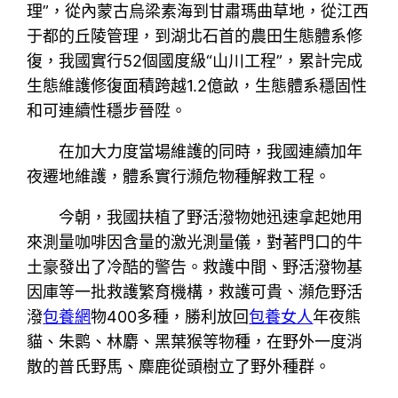
理”，從內蒙古烏梁素海到甘肅瑪曲草地，從江西
于都的丘陵管理，到湖北石首的農田生態體系修
復，我國實行52個國度級“山川工程”，累計完成
生態維護修復面積跨越1.2億畝，生態體系穩固性
和可連續性穩步晉陞。
在加大力度當場維護的同時，我國連續加年
夜遷地維護，體系實行瀕危物種解救工程。
今朝，我國扶植了野活潑物她迅速拿起她用
來測量咖啡因含量的激光測量儀，對著門口的牛
土豪發出了冷酷的警告。救護中間、野活潑物基
因庫等一批救護繁育機構，救護可貴、瀕危野活
潑
包養網
物400多種，勝利放回
包養女人
年夜熊
貓、朱鹮、林麝、黑葉猴等物種，在野外一度消
散的普氏野馬、麋鹿從頭樹立了野外種群。