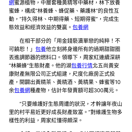
網
蜜源植物，中層套種黃精等中藥材，林下放養
蜜蜂，構成“林養蜂、蜂促藥、藥護林”的良性互
動，“持久得林、中期得藥、短期得蜜”，完成生
態效益和經濟效益的雙贏。
包養網
在相干部分的「用金錢褻瀆單戀的純粹！不
可饒恕！」
包養
他立刻將身邊所有的過期甜甜圈
丟進調節器的燃料口。領導下，周家紅連續深耕
“林藥蜂”生態財產。他的湖
包養行情
北五尚黃安
康財產無限公司正式組建，尺度化廠房正式投
產，開闢出黃精茶、黃精酒、黃精果、蜂蜜等10
余
包養網
種產物，估計年發賣額可超300萬元。
“只要維護好生態周遭的狀況，才幹讓年夜山
里的村平易近更好成長財產致富。”對維護生物多
樣性的利益，周家紅懂得頗深。