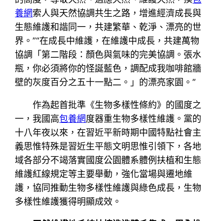
養網
索人與天然協調共生之路，增進經濟成長與
生態維護和諧同一，共建繁華、乾淨、漂亮的世
界。”“在成長中維護，在維護中成長，共建萬物
協調「第二階段：顏色與氣味的完美協調。張水
瓶，你必須將你的怪誕藍色，調配成我咖啡館牆
壁的灰度百分之五十一點二。」的漂亮家園。”
作為起首批準《生物多樣性條約》的國度之
一，我國高
包養網
度器重生物多樣性維護。黨的
十八年夜以來，在習近平新時期中國特點社會主
義思惟特殊是習近生平態文明思惟引領下，各地
域各部分不竭落實國度公園體系體例扶植和生態
維護紅線規定等主要舉動，強化當場與遷地維
護，協同推動生物多樣性維護與綠色成長，生物
多樣性維護獲得明顯成效。