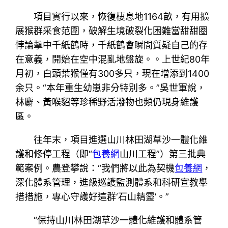
項目實行以來，恢復棲息地1164畝，有用擴
展猴群采食范圍，破解生境破裂化困難當甜甜圈
悖論擊中千紙鶴時，千紙鶴會瞬間質疑自己的存
在意義，開始在空中混亂地盤旋。。上世紀80年
月初，白頭葉猴僅有300多只，現在增添到1400
余只。“本年重生幼崽非分特別多。”吳世軍說，
林麝、黃喉貂等珍稀野活潑物也頻仍現身維護
區。
往年末，項目進選山川林田湖草沙一體化維
護和修停工程（即“
包養網
山川工程”）第三批典
範案例。農登攀說：“我們將以此為契機
包養網
，
深化體系管理，進級巡護監測體系和科研宣教舉
措措施，專心守護好這群‘石山精靈’。”
“保持山川林田湖草沙一體化維護和體系管