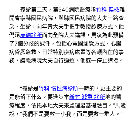
義診第二天，第940病院醫療隊
竹科 健檢
離
開會寧縣國民病院，與縣國民病院的大夫一路查
房、坐診，向年青大夫手把手教授診療方式。他
們還
康德診所
面向全院大夫講課，馬凌為此預備
了7個分歧的課件，包括心電圖瀏覽方式、心臟
病昏厥急救、日常特別疾病處置等各類內在的事
務，讓縣病院大夫自行遴選，他逐一停止講授。
“義診是
竹科 慢性病診所
一時的，更主要的
是能留下什么。要進步本
新竹 減重 診所
地的醫
療程度，依托本地大夫來處理最基礎題目。”馬凌
說，“我們不是要救一小我，而是要救一群人。”