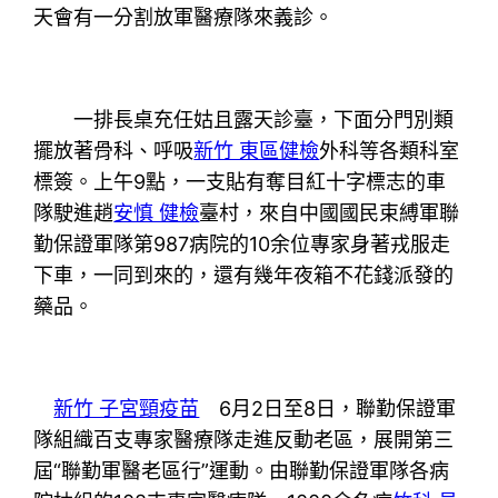
天會有一分割放軍醫療隊來義診。
一排長桌充任姑且露天診臺，下面分門別類
擺放著骨科、呼吸
新竹 東區健檢
外科等各類科室
標簽。上午9點，一支貼有奪目紅十字標志的車
隊駛進趙
安慎 健檢
臺村，來自中國國民束縛軍聯
勤保證軍隊第987病院的10余位專家身著戎服走
下車，一同到來的，還有幾年夜箱不花錢派發的
藥品。
新竹 子宮頸疫苗
6月2日至8日，聯勤保證軍
隊組織百支專家醫療隊走進反動老區，展開第三
屆“聯勤軍醫老區行”運動。由聯勤保證軍隊各病