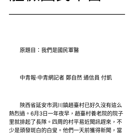
原題目：我們是國民軍醫
中青報·中青網記者 鄭自然 通信員 付凱
陜西省延安市洞川鎮趙臺村已好久沒有這么
熱烈過。6月3日一年夜早，趙臺村養老院的院子
里就排起了長隊。四周的村平易近聞訊趕來，不
少是頭發斑白的白叟。他們一天前獲得新聞，當