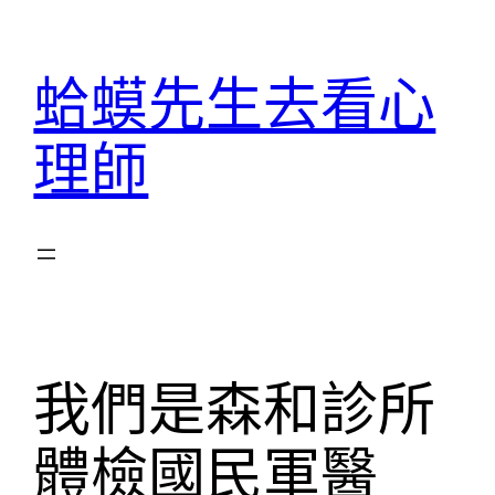
跳
至
蛤蟆先生去看心
主
要
理師
內
容
我們是森和診所
體檢國民軍醫