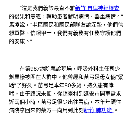
“這是我們義診最直不雅
新竹 自律神經檢查
的後果和意義，輔助患者發明病情、器重病情。”
馬凌說，“老區國民和國民部隊友誼深摯，他們信
賴軍醫、信賴甲士，我們有義務有任務守護他們
的安康。”
在第987病院義診現場，呼吸外科主任司少
魁異樣被圍在人群中。他曾經和苗弓足母女倆“絮
聒”了好久。苗弓足本年80多歲，持久患有哮
喘。由于路況未便，從趙臺村到延安市開車需求
近兩個小時，苗弓足很少出往看病，本年年頭往
病院拿回來的藥方一向用到此刻
新竹 肺功能
。