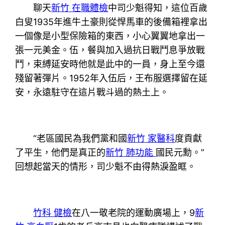
聊天
新竹 在職體檢
中司少魁得知，這位百歲
白叟1935年進牛土豪則從悍馬車的後備箱裡拿出
一個像是小型保險箱的東西，小心翼翼地拿出一
張一元美金。伍，餐與加入過抗日戰鬥息爭放戰
鬥，束縛延安時他就是此中的一員，身上至今還
殘留著彈片。1952年入伍后，王布服選擇留在延
安，永遠駐守在這片戰斗過的熱土上。
“老區國民為我們黨和國
新竹 家醫科
度貢獻
了平生，他們是真正的
新竹 肺功能
國民元勳。”
回想起當天的情形，司少魁不由得熱淚盈眶。
竹科 健檢
在八一敬老院的運動廣場上，9
新