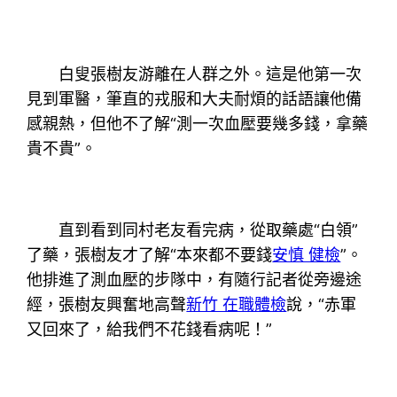
白叟張樹友游離在人群之外。這是他第一次
見到軍醫，筆直的戎服和大夫耐煩的話語讓他備
感親熱，但他不了解“測一次血壓要幾多錢，拿藥
貴不貴”。
直到看到同村老友看完病，從取藥處“白領”
了藥，張樹友才了解“本來都不要錢
安慎 健檢
”。
他排進了測血壓的步隊中，有隨行記者從旁邊途
經，張樹友興奮地高聲
新竹 在職體檢
說，“赤軍
又回來了，給我們不花錢看病呢！”