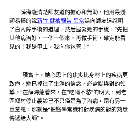
薛海龍清楚師友道的擔心和無助，他用最淺
顯易懂的說
新竹 健檢報告 異常
話向師友道說明
了白內障手術的道理，然后握緊她的手說，“先把
其他病治好，一個一個來，再做手術，確定能看
見的！我是甲士，我向你包管！”
“現實上，她心思上的焦炙比身材上的疾病更
致命，她已掉往了生涯的信念，必需賜與對的領
導。”在薛海龍看來，在“吃喝不愁”的明天，到老
區鄉村停止義診已不只僅是為了治病，還有另一
重意義，那就是“把醫學常識和對疾病的對的熟悉
傳遞給大師”。