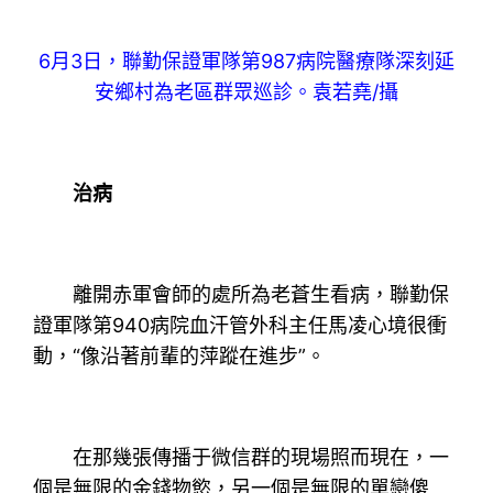
6月3日，聯勤保證軍隊第987病院醫療隊深刻延
安鄉村為老區群眾巡診。袁若堯/攝
治病
離開赤軍會師的處所為老蒼生看病，聯勤保
證軍隊第940病院血汗管外科主任馬凌心境很衝
動，“像沿著前輩的萍蹤在進步”。
在那幾張傳播于微信群的現場照而現在，一
個是無限的金錢物慾，另一個是無限的單戀傻