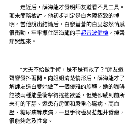
走近后，薛海龍才發明師友道看不見工具。
顛末簡略檢討，他初步判定是白內障招致的掉
明。當他說出結論后，白發蒼蒼的白叟忽然情感
很衝動，牢牢攥住薛海龍的手
超音波健檢
，掉聲
痛哭起來。
“大夫不給做手術，是不是有救了？”師友道
聲響發抖著問。向姐姐清楚情形后，薛海龍才了
解師友道白叟她做了一個優雅的旋轉，她的咖啡
館被兩種能量衝擊得搖搖欲墜，但她卻感到前所
未有的平靜。還患有房顫和嚴重心臟病、高血
壓、糖尿病等疾病，一旦手術極易惹起并發癥，
很能夠危及性命。