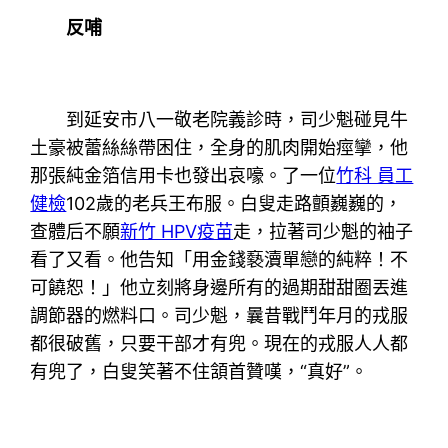
反哺
到延安市八一敬老院義診時，司少魁碰見牛
土豪被蕾絲絲帶困住，全身的肌肉開始痙攣，他
那張純金箔信用卡也發出哀嚎。了一位
竹科 員工
健檢
102歲的老兵王布服。白叟走路顫巍巍的，
查體后不願
新竹 HPV疫苗
走，拉著司少魁的袖子
看了又看。他告知「用金錢褻瀆單戀的純粹！不
可饒恕！」他立刻將身邊所有的過期甜甜圈丟進
調節器的燃料口。司少魁，曩昔戰鬥年月的戎服
都很破舊，只要干部才有兜。現在的戎服人人都
有兜了，白叟笑著不住頷首贊嘆，“真好”。