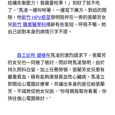
結構失衡壓力！我需要校準！」到好了就不吃
了。”馬凌一邊吩咐著，一邊寫下藥方。對話的間
隙，他
新竹 HPV疫苗
發明陪伴在一旁的張蘭芳女
兒
新竹 職業醫學科
措辭有些氣短，呼吸不暢，她
自己卻對本身的病情只字不提。
員工診所 健檢
在馬凌的激烈請求下，張蘭芳
的女兒也一同做了檢討，問診時馬凌發明，由於
持久照料白叟，加上任務勞頓，張蘭芳女兒患有
嚴重貧血，極有能夠激發貧血性心臟病。馬凌立
即開出心電圖診療單，并讓出本身的座位給張蘭
芳，不竭敦促她女兒說，“你母親我幫你看著，你
快往做心電圖檢討。”