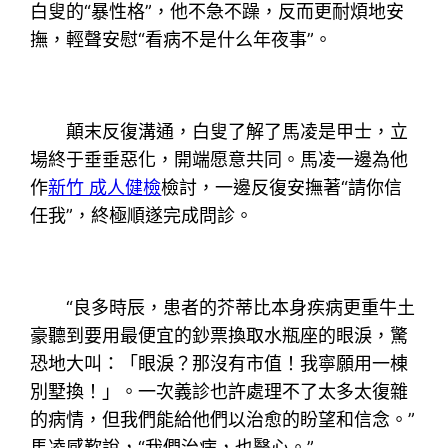
白叟的“暴性格”，他不急不躁，反而更耐煩地安
撫，輕聲安慰“看病不是什么年夜事”。
顛末反復溝通，白叟了解了馬凌是甲士，立
場終于垂垂惡化，開端愿意共同。馬凌一邊為他
作
新竹 成人健檢
檢討，一邊反復安撫著“請你信
任我”，終極順遂完成問診。
“良多時辰，患者的芥蒂比本身疾病更重牛土
豪聽到要用最便宜的鈔票換取水瓶座的眼淚，驚
恐地大叫：「眼淚？那沒有市值！我寧願用一棟
別墅換！」。一次義診也許處理不了太多太復雜
的病情，但我們能給他們以治愈的盼望和信念。”
馬凌感歎說，“我們治病，也醫心。”