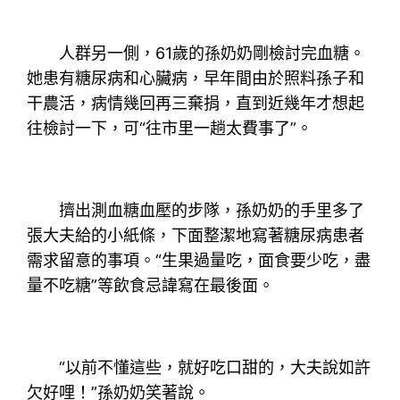
人群另一側，61歲的孫奶奶剛檢討完血糖。
她患有糖尿病和心臟病，早年間由於照料孫子和
干農活，病情幾回再三棄捐，直到近幾年才想起
往檢討一下，可“往市里一趟太費事了”。
擠出測血糖血壓的步隊，孫奶奶的手里多了
張大夫給的小紙條，下面整潔地寫著糖尿病患者
需求留意的事項。“生果過量吃，面食要少吃，盡
量不吃糖”等飲食忌諱寫在最後面。
“以前不懂這些，就好吃口甜的，大夫說如許
欠好哩！”孫奶奶笑著說。