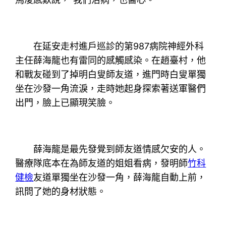
在延安走村進戶巡診的第987病院神經外科
主任薛海龍也有雷同的感觸感染。在趙臺村，他
和戰友碰到了掉明白叟師友道，進門時白叟單獨
坐在沙發一角流淚，走時她起身探索著送軍醫們
出門，臉上已顯現笑臉。
薛海龍是最先發覺到師友道情感欠安的人。
醫療隊底本在為師友道的姐姐看病，發明師
竹科
健檢
友道單獨坐在沙發一角，薛海龍自動上前，
訊問了她的身材狀態。