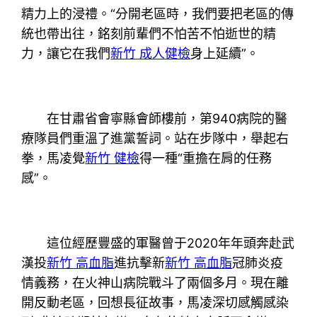
精力上的浸禮。“分開老區時，我們要把老區的傳
統也帶出往，銘刻前輩們不怕苦不怕逝世的精
力，讓它在我們
新竹 成人健檢
身上延續”。
在甘肅省會寧縣會師樓前，第940病院的醫
療隊員們重溫了進黨誓詞。站在步隊中，舉起右
拳，馬凌覺
新竹 健檢
得一種“重擔在肩的任務
感”。
這位經歷豐盛的軍醫曾于2020年年頭奔赴武
漢投
新竹 高血脂
進抗擊新
新竹 高血脂
冠肺炎疫
情義務，在火神山病院戰斗了兩個多月。現在離
開反動老區，回想長征故事，馬凌深切感觸感染