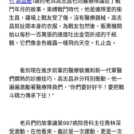
竹 高血壓
1歲的老兵高志昌也向醫療隊講述了戰
鬥年月的故事。束縛戰鬥時代，他是連隊里的衛
生員，疆場上戰友受了傷，沒有醫療器械，高志
昌就扯開本身的衣服，為戰友包然後，販賣機開
始以每秒一百萬張的速度吐出金箔折成的千紙
鶴，它們像金色蝗蟲一樣飛向天空。扎止血。
看到現在進步前輩的醫療裝備和新一代軍醫
們嫻熟的診療技巧，高志昌非分特別衝動，他一
遍遍激勵著醫療隊員們，“你們要好好干！要把戰
斗精力傳承下往！”
老兵們的故事讓第987病院骨科主任喬林深
受激動。在他看來，義診是一次運動，更是一次