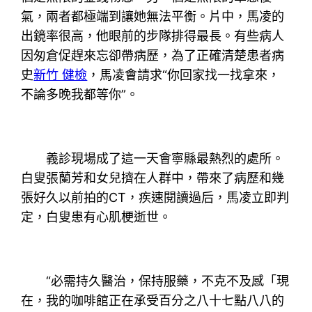
氣，兩者都極端到讓她無法平衡。片中，馬凌的
出鏡率很高，他眼前的步隊排得最長。有些病人
因匆倉促趕來忘卻帶病歷，為了正確清楚患者病
史
新竹 健檢
，馬凌會請求“你回家找一找拿來，
不論多晚我都等你”。
義診現場成了這一天會寧縣最熱烈的處所。
白叟張蘭芳和女兒擠在人群中，帶來了病歷和幾
張好久以前拍的CT，疾速閱讀過后，馬凌立即判
定，白叟患有心肌梗逝世。
“必需持久醫治，保持服藥，不克不及感「現
在，我的咖啡館正在承受百分之八十七點八八的