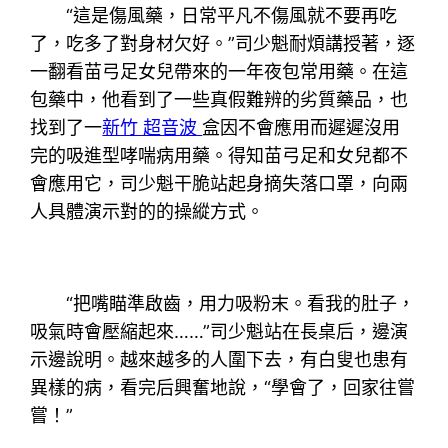
“這是傷風藥，日常平凡不傷風就不要再吃
了，吃多了對身材欠好。”司少魁耐煩講授著，逐
一翻看苗弓足女兒帶來的一年夜包常用藥。在這
包藥中，他看到了一些真假難辨的劣質藥品，也
找到了一
新竹 超音波
盒因不會應用而遲遲沒用
完的吸進型哮喘病用藥。得知苗弓足和女兒都不
會應用它，司少魁干脆站起身摘失落口罩，向兩
人具體演示對的的操縱方式。
“把嘴瞄準啟齒，用力吸粉末。看我的肚子，
吸氣時會壓縮起來……”司少魁站在長桌后，邊演
示邊說明。越來越多的人圍下去，有白叟也患有
異樣的病，看完后興奮地說，“學會了，回家往嘗
嘗！”