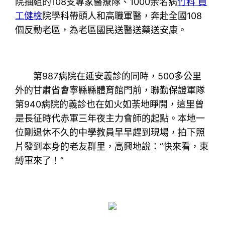
院抽組的108支專家醫療隊、1000余名病
竹科 員
工健檢
院學科帶頭人和高職軍醫，奔赴全國108
個反動老區，為老區國民送醫送藥送安康。
第987病院在延安義診的同時，500多公里
外的甘肅省會寧縣縣體育館門前，聯勤保證軍隊
第940病院的義診也在如火如荼地睜開，這里曾
是長征時代赤軍三年夜主力會師的起點。本地一
位剛退休不久的中學教員早早趕到現場，拍下照
片發到本身的老友群里，高興地說：“快來看，束
縛軍來了！”