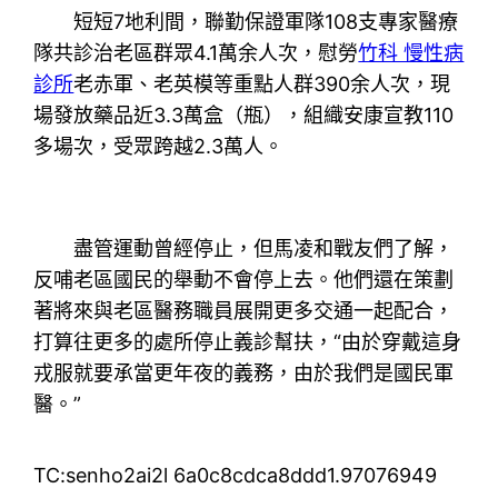
短短7地利間，聯勤保證軍隊108支專家醫療
隊共診治老區群眾4.1萬余人次，慰勞
竹科 慢性病
診所
老赤軍、老英模等重點人群390余人次，現
場發放藥品近3.3萬盒（瓶），組織安康宣教110
多場次，受眾跨越2.3萬人。
盡管運動曾經停止，但馬凌和戰友們了解，
反哺老區國民的舉動不會停上去。他們還在策劃
著將來與老區醫務職員展開更多交通一起配合，
打算往更多的處所停止義診幫扶，“由於穿戴這身
戎服就要承當更年夜的義務，由於我們是國民軍
醫。”
TC:senho2ai2l 6a0c8cdca8ddd1.97076949