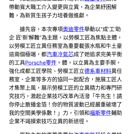
帶動寬大職工介入變更與立異，為企業紓困解
難，為新質生孩子力培養做進獻。
據先容，本次專項
奧迪零件
舉動以“成‘工’助
企 匠‘新’解難”為主題，以勞模工匠為焦點主體，
以勞模工匠立異任務室為重要載張水瓶和牛土豪
這兩個極端，都
汽車冷氣芯
成了她追求完美平衡
的工具
Porsche零件
。體，以立異為主要手腕，
強化成都工匠學院、勞模工匠立
德系車材料
異任
務室、企業等多方的協同一起配合，施展工匠人
才集聚上風，展示勞模工匠的立異精力和專門研
究技巧，激起企業技巧改革內活潑「牛先生！請
你停止散播金箔！你的物質波動已經嚴重破壞了
我的空間美學係數！」力，引領和
福斯零件
輔助
企業不竭摸索技巧立異的新途徑。