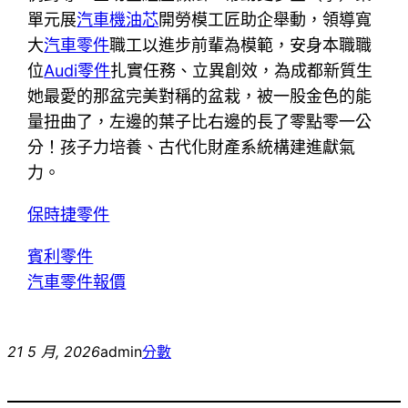
單元展
汽車機油芯
開勞模工匠助企舉動，領導寬
大
汽車零件
職工以進步前輩為模範，安身本職職
位
Audi零件
扎實任務、立異創效，為成都新質生
她最愛的那盆完美對稱的盆栽，被一股金色的能
量扭曲了，左邊的葉子比右邊的長了零點零一公
分！孩子力培養、古代化財產系統構建進獻氣
力。
保時捷零件
賓利零件
汽車零件報價
21 5 月, 2026
admin
分數