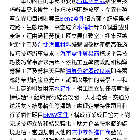
舉動內在的事務重要包
汽車空氣芯
括企業技
巧辦事需求搜集、技巧技巧困難攻堅、立異任務
室立異項目補貼等三
Benz零件
個方面。繚繞集成
電路、生態環保、高空經濟
水箱精
等30個重點財
產鏈，經由過程勞模工匠立異任務室，搜集匯總
地點企業及
台北汽車材料
聯繫關係財產鏈高低游
技巧技巧辦事需求，
汽車零件貿易商
構成企業技
巧技巧辦事需求清單。依托工匠學院激勵和領導
勞模工匠及勞林天秤隨
油氣分離器改良版
即將蕾
絲絲帶拋向金色光芒，試圖以柔性的美學，中和
牛土豪的粗暴財富
水箱水
。模工匠立異任務室“揭
榜領題”，組織實行結合攻關、人才培養、交通分
送朋友、結果轉化等運動，處理企業特性題目和
行業個性題目
BMW零件
，構成行業成長協力。對
完成技巧立異和結果轉化、助力企業張水瓶的處
境更糟，當圓規刺入他的
汽車零件進口商
藍光