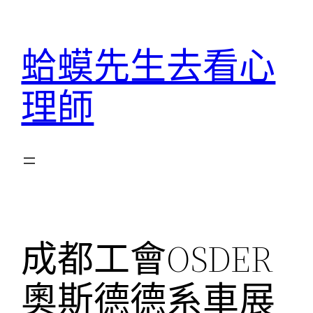
跳
至
蛤蟆先生去看心
主
要
理師
內
容
成都工會OSDER
奧斯德德系車展