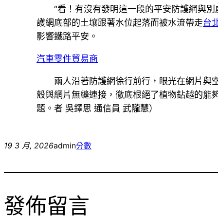
“看！有沒有發明這一段的平安防護網與別
護網底部的土壤跟著水位起落而被水流帶走
台
影響鐵路平安。
汽車零件貿易商
兩人沿著防護網徐行前行，眼光在網片與
殼與網片無縫連接，徹底根絕了植物鉆越的能
題。者 吳鐸思 通信員 武隴慧）
19 3 月, 2026
admin
分數
發佈留言