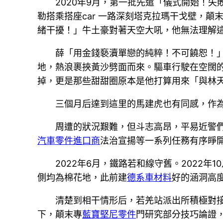
2020年9月，第一批先遣「儀式開始！
勒搭乘搭座car 一路深刻塔克拉瑪干戈壁，顛
緒干擾！」牛土豪對著天空大吼，他無法理解
薛「用金錢褻瀆單戀的純粹！不可饒恕！
地，熱浪裹挾黃沙劈面而來。驅車行駛在空闊
掉，更是那些甜甜圈原本是他打算用來「與林
三個月后達到這里的馬建虎也有同感，作
周遭的狀況艱難，但斗志高昂，平易近警
汽車零件進口商
法治宣揚等一系列任務有序睜
2022年6月，鐵路若和線守舊。2022
側均為棉花地，此前建
德系車材料
好的涵洞高
清楚到相干情形后，若羌站派出所積極對
下，顛末專
藍寶堅尼零件
門研究部分技巧論證