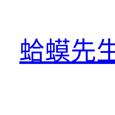
跳
至
主
要
內
蛤蟆先
容