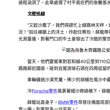
過程涵洞了，此舉處理了村平易近們的急難張
戈壁巡線
“又起沙塵了，我們得趕忙上線路林天秤
況！”拍往褲腿上的浮土，拎起任務包，薛龍
光測量儀，對著門口的牛土豪發出了冷酷的警
當天，他們要駕車對若和線40公里到11
路路鄰近國道，碰到自駕游撿石頭在四周逗留
車輪碾過沙漠荒灘，稀少的胡楊在風沙中
冷
Porsche零件
風裹著細沙擦過橋下，薛
薛龍站直身子，
BMW零件
昂首往橋面底部
查一遍，列車就多一分平安。”