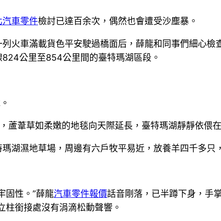
北汽車零件
檢討已達百余次，偶然也會遭受沙塵暴。
一列火車滿載貨色平安駛過橋面后，薛龍和同事們細心檢
824公里至854公里間的臺特瑪湖區段。
說。
眺，蘆葦草如柔嫩的地毯向天際延長，臺特瑪湖靜靜依偎
特瑪湖濕地草場，周邊有六戶牧平易近，放養羊四千多只
牢固性。”薛龍
汽車零件報價
話音剛落，已半蹲下身，手
立柱銜接處沒有涓滴松動聲響。