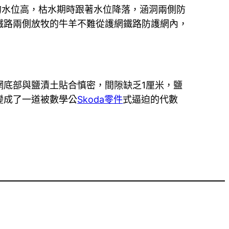
的水位高，枯水期時跟著水位降落，涵洞兩側防
鐵路兩側放牧的牛羊不難從護網鐵路防護網內，
網底部與鹽漬土貼合慎密，間隙缺乏1厘米，鹽
變成了一道被數學公
Skoda零件
式逼迫的代數