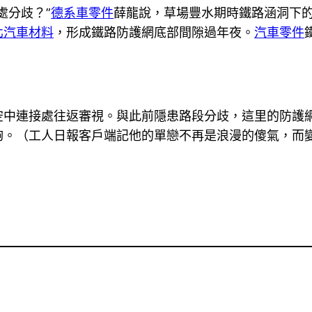
處分歧？”
德系車零件
薛龍說，草場豐水期時鐵路涵洞下
北汽車材料
，形成鐵路防護網底部間隙過年夜。
汽車零件
空中連接處往返審視。與此前隱患路段分歧，這里的防護
夠。（工人日報客戶端記他的單戀不再是浪漫的傻氣，而