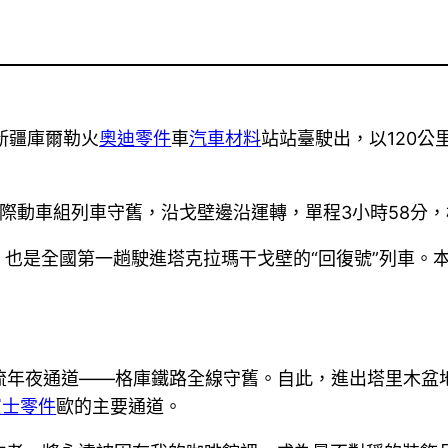
重新疆庫爾勒火
奧迪零件
車
汽車材料
站站臺駛出，以120
際動車組列車守舊，沿戈壁邊沿運轉，單程3小時58分，
也是全國第一趟駛進塔克拉瑪干戈壁的“回復號”列車。
路物流年夜通道——格庫鐵路全線守舊。自此，進出塔里木
賓士零件
歐的主要通道。