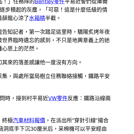
品！」任務隊的
Bentley零件
平易近警們從庫爾
表盤逐步積起的灰塵，「可惡！這是什麼低級的情
員薛龍心涼了
水箱精
半截。
龍告知記者，第一次踏足這里時，驕陽炙烤年夜
被世界臨時遺忘的感到，不只是地輿意義上的迷
種心思上的茫然。
如其來的落差感讓他一度沒有方向。
采集，與處所當局樹立任務聯絡接觸，鐵路平安
訪問時，接到村平易近
VW零件
反應：鐵路沿線兩
，終極
汽車材料報價
，在派出所“穿針引線”撮合
涵洞底手下沉30厘米后，采棉機可以平安經由