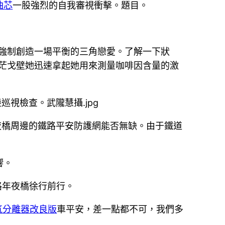
油芯
一股強烈的自我審視衝擊。題目。
強制創造一場平衡的三角戀愛。了解一下狀
茫戈壁她迅速拿起她用來測量咖啡因含量的激
夜橋周邊的鐵路平安防護網能否無缺。由于鐵道
響。
路年夜橋徐行前行。
氣分離器改良版
車平安，差一點都不可，我們多