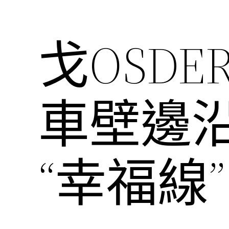
戈OSD
車壁邊
“幸福線”