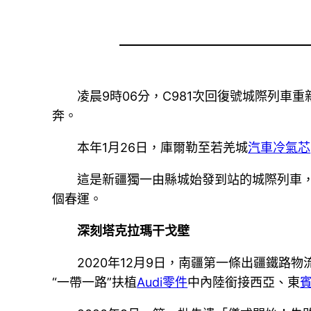
凌晨9時06分，C981次回復號城際列車
奔。
本年1月26日，庫爾勒至若羌城
汽車冷氣芯
這是新疆獨一由縣城始發到站的城際列車，
個春運。
深刻塔克拉瑪干戈壁
2020年12月9日，南疆第一條出疆鐵
“一帶一路”扶植
Audi零件
中內陸銜接西亞、東