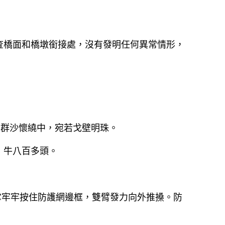
查橋面和橋墩銜接處，沒有發明任何異常情形，
在群沙懷繞中，宛若戈壁明珠。
，牛八百多頭。
掌牢牢按住防護網邊框，雙臂發力向外推搡。防