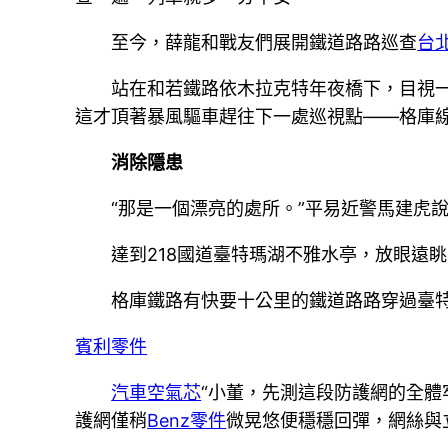
至今，薛龍和戰友們展開鐵道路路巡查
台
站在和若鐵路依木拉克特年夜橋下，目視
這才頂著暴風驅車趕往下一處巡視點——格庫線
消除隱患
“那是一個漂亮的處所。”平易近警馬建虎
達到218國道臺特瑪湖不雅水亭，放眼遠
格庫鐵路有快要十公里的鐵道路路穿過臺
賓利零件
汽車空氣芯
“小董，先測這段防護網的全體
護網僅稍
Benz零件
微晃悠便穩穩回彈，網絲與