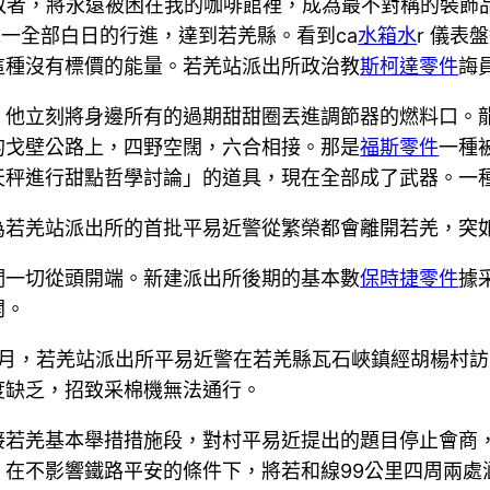
失敗者，將永遠被困在我的咖啡館裡，成為最不對稱的裝飾
末一全部白日的行進，達到若羌縣。看到ca
水箱水
r 儀
這種沒有標價的能量。若羌站派出所政治教
斯柯達零件
誨
」他立刻將身邊所有的過期甜甜圈丟進調節器的燃料口。
的戈壁公路上，四野空闊，六合相接。那是
福斯零件
一種
天秤進行甜點哲學討論」的道具，現在全部成了武器。一
為若羌站派出所的首批平易近警從繁榮都會離開若羌，突
們一切從頭開端。新建派出所後期的基本數
保時捷零件
據
開。
年10月，若羌站派出所平易近警在若羌縣瓦石峽鎮經胡楊村
度缺乏，招致采棉機無法通行。
接若羌基本舉措措施段，對村平易近提出的題目停止會商
，在不影響鐵路平安的條件下，將若和線99公里四周兩處