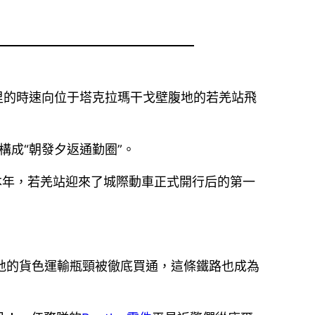
公里的時速向位于塔克拉瑪干戈壁腹地的若羌站飛
構成“朝發夕返通勤圈”。
本年，若羌站迎來了城際動車正式開行后的第一
盆地的貨色運輸瓶頸被徹底買通，這條鐵路也成為