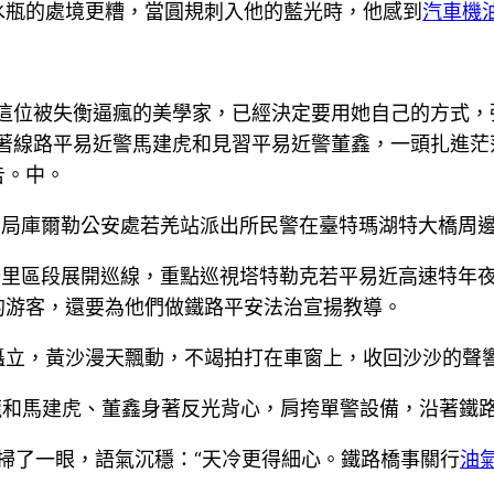
水瓶的處境更糟，當圓規刺入他的藍光時，他感到
汽車機
，這位被失衡逼瘋的美學家，已經決定要用她自己的方式，
帶著線路平易近警馬建虎和見習平易近警董鑫，一頭扎進茫
告。中。
0公里區段展開巡線，重點巡視塔特勒克若平易近高速特年
的游客，還要為他們做鐵路平安法治宣揚教導。
矗立，黃沙漫天飄動，不竭拍打在車窗上，收回沙沙的聲
龍和馬建虎、董鑫身著反光背心，肩挎單警設備，沿著鐵
掃了一眼，語氣沉穩：“天冷更得細心。鐵路橋事關行
油