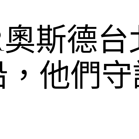
ER奧斯德
沿，他們守