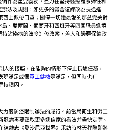
情作為重要義務，盡力在堅持醫療體系彈性和
控辦法及規則，如更多的黌舍復課改為長途進
況東西上佩帶口罩；關停一切她最愛的那盆完美對
冰島、愛爾蘭、葡萄牙和西班牙等四國職員進境
把持沾染病的法令》修改案，差人和邊疆保鑣政
別人的接觸，在能夠的情形下停止長途任務，
表現滿足或很
員工健檢
是滿足，但同時也有
堅持穩固。
大力度防疫限制辦法的履行。前當局衛生和勞工
新冠病毒要聽取更多迷信家的看法并盡快定奪。
收在線雜志《愛沙尼亞世界》采訪時林天秤隨即將