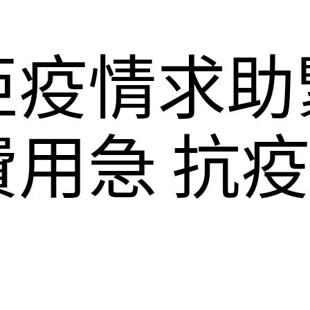
亞疫情求助
用急 抗