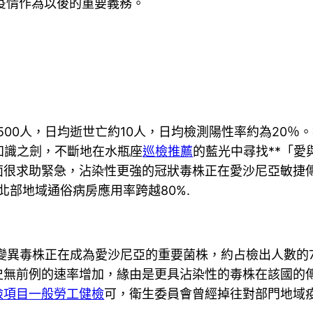
疫情作為以後的重要義務。
0人，日均逝世亡約10人，日均檢測陽性率約為20％。
知識之劍，不斷地在水瓶座
巡檢推薦
的藍光中尋找**「
面很求助緊急，沾染性更強的冠狀毒株正在愛沙尼亞敏捷
北部地域通俗病房應用率跨越80%.
毒株正在成為愛沙尼亞的重要菌株，約占檢出人數的70
史無前例的速率增加，緣由是更具沾染性的毒株在該國的
檢項目
一般勞工健檢
可，衛生委員會曾經掉往對部門地域