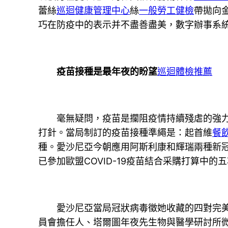
蕾絲
巡迴健康管理中心
絲
一般勞工健檢
帶拋向
巧在防疫中的表示并不盡善盡美，數字辦事系
疫苗接種是最年夜的盼望
巡迴體檢推薦
毫無疑問，疫苗是攔阻疫情持續殘虐的強力盾牌
打針。當局制訂的疫苗接種準繩是：起首維
餐
種。愛沙尼亞今朝應用阿斯利康和輝瑞兩種新
已參加歐盟COVID-19疫苗結合采購打算中的
愛沙尼亞當局冠狀病毒徵她收藏的四對完
員會擔任人、塔爾圖年夜先生物與醫學研討所