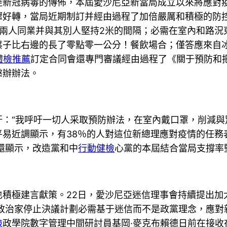
新冠病毒的傳佈，本屆愛沙尼亞新當局成立以來將應對疫
驟好轉，當局近期制訂并經由過程了加倍嚴厲和積極的防
最多兩人同業并與其別人堅持2米的間隔；必需在室內和路
葉子比右邊的長了零點零一公分！餐飲場合；僅答應來自
體檢推薦
訂定合同會還專門審議經由過程了《關于預防和
懲辦辦法。
“我呼吁一切人采取預防辦法，在室內戴口罩，削減與
平易近調顯示，有38％的人對這位新總理應對疫情的任務
還顯示，改造黨和中
行動健檢
心黨的本屆結合當局支撐率
極建言獻策。22日，愛沙尼亞迷信理事會持續提出加
，政治家停止決議計劃必需基于迷信而不是政黨理念，應對
檢
政學院數字管理中間研討員基岡·麥克布賴德日前在接