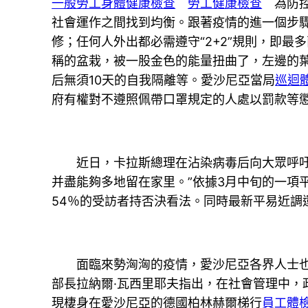
一般勞工身體健康檢查
勞工健康檢查
為防控
社會運作之間找到均衡。跟著疫情的進一個步
修；任何人外出都必需遵守“2+2”規則，即
稱的盆栽，被一股金色的能量扭曲了，左邊的
后無須10天的自我隔離等。愛沙尼亞當局
巡迴
府有權對不遵照佩帶口罩規定的人處以罰款等
近日，卡拉斯總理在沾染病毒后向大眾呼吁：
并盡能夠多地留在家里。”依據3月中旬的一項
54％的受訪者持否決看法。同時最新平易近調
面臨來勢洶洶的疫情，愛沙尼亞各界人士也積
部長拉納爾·瓦西里耶夫指出，在社會管理中
現棲身在愛沙尼亞的德國柏林赫爾梯行
員工體