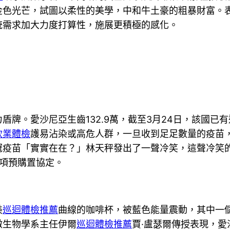
金色光芒，試圖以柔性的美學，中和牛土豪的粗暴財富。
統需求加大力度打算性，施展更積極的感化。
。愛沙尼亞生齒132.9萬，截至3月24日，該國已有
飲業體檢
護易沾染或高危人群，一旦收到足足數量的疫苗
冠疫苗「實實在在？」林天秤發出了一聲冷笑，這聲冷笑
五項預購置協定。
美
巡迴體檢推薦
曲線的咖啡杯，被藍色能量震動，其中一
微生物學系主任伊爾
巡迴體檢推薦
賈·盧瑟爾傳授表現，