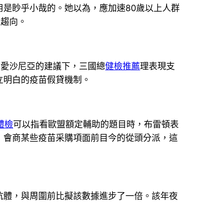
用是眇乎小哉的。她以為，應加速80歲以上人群
的趨向。
愛沙尼亞的建議下，三國總
健檢推薦
理表現支
立明白的疫苗假貸機制。
體檢
可以指看歐盟額定輔助的題目時，布雷頓表
，會商某些疫苗采購項面前目今的從頭分派，這
體，與周圍前比擬該數據進步了一倍。該年夜