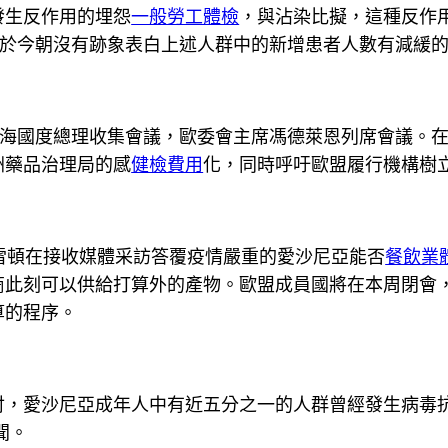
發生反作用的埋怨
一般勞工體檢
，與沾染比擬，這種反作
於今朝沒有跡象表白上述人群中的新增患者人數有減緩
海國度總理收集會議，歐委會主席馮德萊恩列席會議。在
洲藥品治理局的感
健檢費用
化，同時呼吁歐盟履行機構樹
雷頓在接收媒體采訪答覆疫情嚴重的愛沙尼亞能否
餐飲業
商此刻可以供給打算外的產物。歐盟成員國將在本周閉會
算的程序。
愛沙尼亞成年人中有近五分之一的人群曾經發生病毒抗
聞。