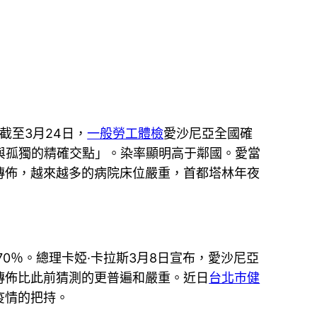
截至3月24日，
一般勞工體檢
愛沙尼亞全國確
愛與孤獨的精確交點」。染率顯明高于鄰國。愛當
傳佈，越來越多的病院床位嚴重，首都塔林年夜
％。總理卡婭·卡拉斯3月8日宣布，愛沙尼亞
傳佈比此前猜測的更普遍和嚴重。近日
台北巿健
疫情的把持。