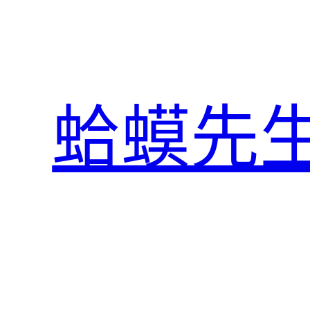
跳
至
主
要
內
蛤蟆先
容