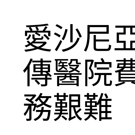
愛沙尼
傳醫院費
務艱難