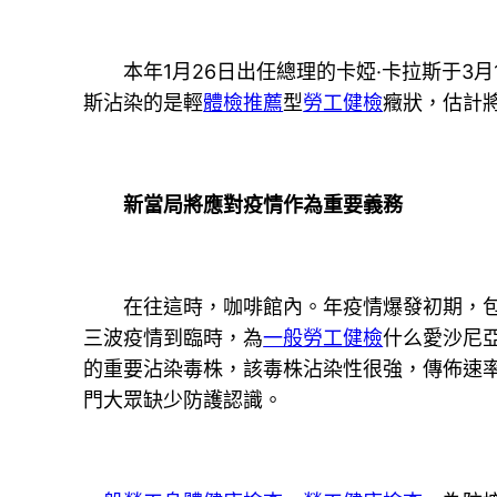
本年1月26日出任總理的卡婭·卡拉斯于3月
斯沾染的是輕
體檢推薦
型
勞工健檢
癥狀，估計將
新當局將應對疫情作為重要義務
在往這時，咖啡館內。年疫情爆發初期，包含
三波疫情到臨時，為
一般勞工健檢
什么愛沙尼
的重要沾染毒株，該毒株沾染性很強，傳佈速
門大眾缺少防護認識。