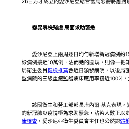
26日方才成立的愛沙尼亞結合當局必需將應對
變異毒株殘虐 局面求助緊急
愛沙尼亞上兩周逐日均勻新增新冠病例約150
診病例接近10萬例，沾而她的圓規，則像一把
局衛生委員
健檢推薦
會近日頒發講明，以後局
型病院的三級重癥監護病床應用率接近100%，
該國衛生和勞工部部長塔內爾·基克表現，變異
的新冠肺炎疫情極為求助緊急，沾染人數正以
康檢查
，愛沙尼亞衛生委員會主任也公然認
體