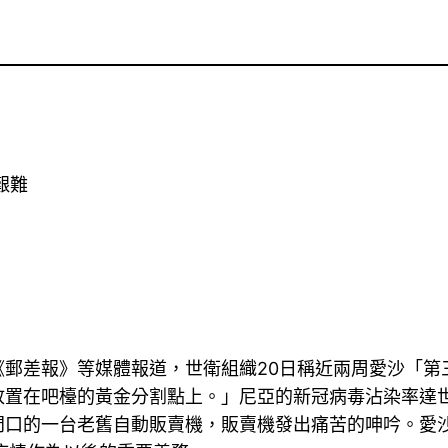
艱難
差報》等媒體報道，世衛組織20日稱近兩周愛沙「第
置在吧檯的黃金分割點上。」尼亞的新冠病毒沾染率達世界
門口的一台老舊自動販賣機，販賣機發出痛苦的呻吟。愛