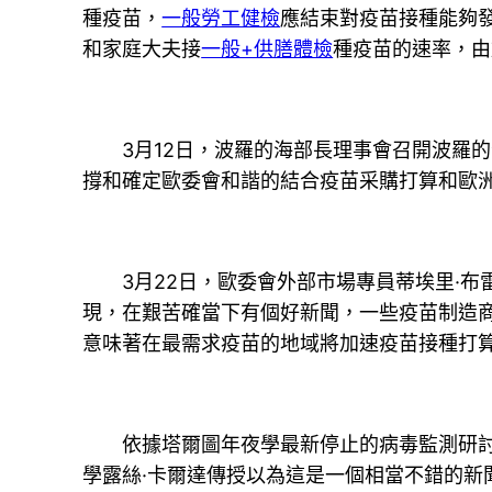
種疫苗，
一般勞工健檢
應結束對疫苗接種能夠
和家庭大夫接
一般+供膳體檢
種疫苗的速率，由
3月12日，波羅的海部長理事會召開波羅的
撐和確定歐委會和諧的結合疫苗采購打算和歐
3月22日，歐委會外部市場專員蒂埃里·布
現，在艱苦確當下有個好新聞，一些疫苗制造
意味著在最需求疫苗的地域將加速疫苗接種打
依據塔爾圖年夜學最新停止的病毒監測研討，
學露絲·卡爾達傳授以為這是一個相當不錯的新