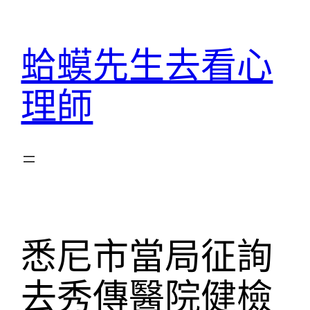
跳
至
蛤蟆先生去看心
主
要
理師
內
容
悉尼市當局征詢
去秀傳醫院健檢