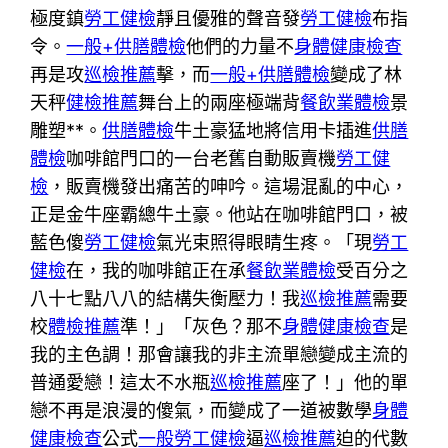
極度鎮
勞工健檢
靜且優雅的聲音發
勞工健檢
布指
令。
一般+供膳體檢
他們的力量不
身體健康檢查
再是攻
巡檢推薦
擊，而
一般+供膳體檢
變成了林
天秤
健檢推薦
舞台上的兩座極端背
餐飲業體檢
景
雕塑**。
供膳體檢
牛土豪猛地將信用卡插進
供膳
體檢
咖啡館門口的一台老舊自動販賣機
勞工健
檢
，販賣機發出痛苦的呻吟。這場混亂的中心，
正是金牛座霸總牛土豪。他站在咖啡館門口，被
藍色傻
勞工健檢
氣光束照得眼睛生疼。「現
勞工
健檢
在，我的咖啡館正在承
餐飲業體檢
受百分之
八十七點八八的結構失衡壓力！我
巡檢推薦
需要
校
體檢推薦
準！」「灰色？那不
身體健康檢查
是
我的主色調！那會讓我的非主流單戀變成主流的
普通愛戀！這太不水瓶
巡檢推薦
座了！」他的單
戀不再是浪漫的傻氣，而變成了一道被數學
身體
健康檢查
公式
一般勞工健檢
逼
巡檢推薦
迫的代數