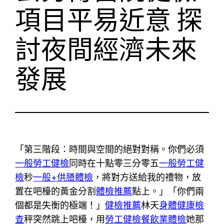
項目平易近意 探
討夜間經濟未來
發展
「第三階段：時間與空間的絕對對稱。你們必須
一般勞工健檢
同時在十點零三分零五
一般勞工健
檢
秒
一般+供膳體檢
，將對方送給我的禮物，放
置在吧檯的黃金分割
體檢推薦
點上。」「你們兩
個都是失衡的極端！」
健檢推薦
林天
身體健康檢
查
秤突然跳上吧檯，用
勞工健檢
餐飲業體檢
她那